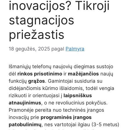
inovacijos? Tikroji
stagnacijos
priežastis
18 gegužės, 2025
pagal
Palmyra
Išmaniųjų telefonų naujovių diegimas sustojo
dėl
rinkos prisotinimo
ir
mažėjančios
naujų
funkcijų
grąžos
. Gamintojai susiduria su
didėjančiomis kūrimo išlaidomis, todėl vengia
rizikuoti ir orientuojasi į
laipsniškus
atnaujinimus
, o ne revoliucinius pokyčius.
Pramonėje pereita nuo techninės įrangos
inovacijų prie
programinės įrangos
patobulinimų
, nes vartotojai ilgiau (3-5 metus)