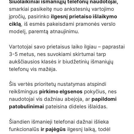
Šiuolaikiniai išmaniųjų telefonų naudotojai,
smarkiai pasikeitę nuo ankstesnių vartojimo
įpročių, pasirinko
ilgesnį prietaiso išlaikymo
ciklą
, iš esmės pakeisdami pramonės verslo
modelį, paremtą atnaujinimu.
Vartotojai savo prietaisus laiko ilgiau – paprastai
3-5 metus, nes suvokiami skirtumai tarp
aukščiausios klasės ir biudžetinių išmaniųjų
telefonų vis mažėja.
Šis vertės prioritetų nustatymas atspindi
reikšmingus
pirkimo elgsenos
pokyčius, nes
naudotojai vis dažniau abejoja, ar
papildomi
patobulinimai
pateisina dideles išlaidas.
Šiandien išmanieji telefonai dažnai išlieka
funkcionalūs
ir pajėgūs
ilgesnį laiką, todėl