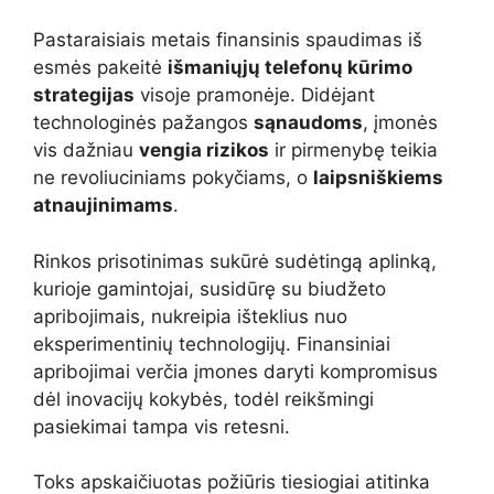
Pastaraisiais metais finansinis spaudimas iš
esmės pakeitė
išmaniųjų telefonų kūrimo
strategijas
visoje pramonėje. Didėjant
technologinės pažangos
sąnaudoms
, įmonės
vis dažniau
vengia rizikos
ir pirmenybę teikia
ne revoliuciniams pokyčiams, o
laipsniškiems
atnaujinimams
.
Rinkos prisotinimas sukūrė sudėtingą aplinką,
kurioje gamintojai, susidūrę su biudžeto
apribojimais, nukreipia išteklius nuo
eksperimentinių technologijų. Finansiniai
apribojimai verčia įmones daryti kompromisus
dėl inovacijų kokybės, todėl reikšmingi
pasiekimai tampa vis retesni.
Toks apskaičiuotas požiūris tiesiogiai atitinka