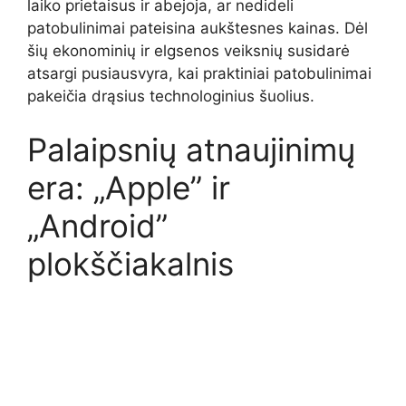
laiko prietaisus ir abejoja, ar nedideli
patobulinimai pateisina aukštesnes kainas. Dėl
šių ekonominių ir elgsenos veiksnių susidarė
atsargi pusiausvyra, kai praktiniai patobulinimai
pakeičia drąsius technologinius šuolius.
Palaipsnių atnaujinimų
era: „Apple” ir
„Android”
plokščiakalnis