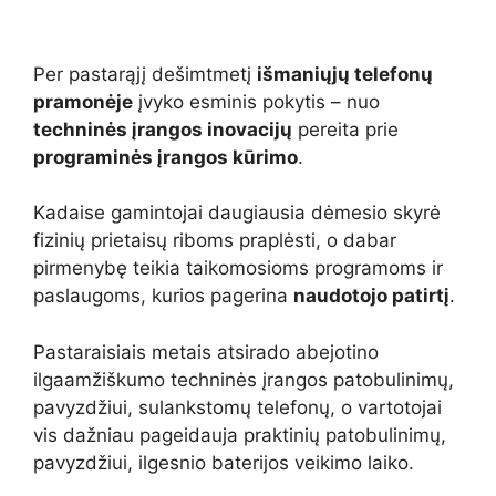
Per pastarąjį dešimtmetį
išmaniųjų telefonų
pramonėje
įvyko esminis pokytis – nuo
techninės įrangos inovacijų
pereita prie
programinės įrangos kūrimo
.
Kadaise gamintojai daugiausia dėmesio skyrė
fizinių prietaisų riboms praplėsti, o dabar
pirmenybę teikia taikomosioms programoms ir
paslaugoms, kurios pagerina
naudotojo patirtį
.
Pastaraisiais metais atsirado abejotino
ilgaamžiškumo techninės įrangos patobulinimų,
pavyzdžiui, sulankstomų telefonų, o vartotojai
vis dažniau pageidauja praktinių patobulinimų,
pavyzdžiui, ilgesnio baterijos veikimo laiko.