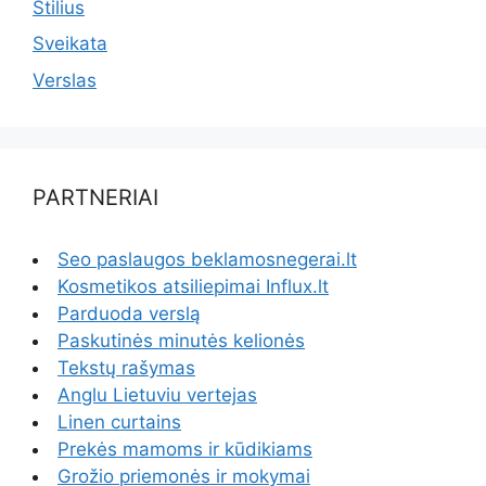
Stilius
Sveikata
Verslas
PARTNERIAI
Seo paslaugos beklamosnegerai.lt
Kosmetikos atsiliepimai Influx.lt
Parduoda verslą
Paskutinės minutės kelionės
Tekstų rašymas
Anglu Lietuviu vertejas
Linen curtains
Prekės mamoms ir kūdikiams
Grožio priemonės ir mokymai