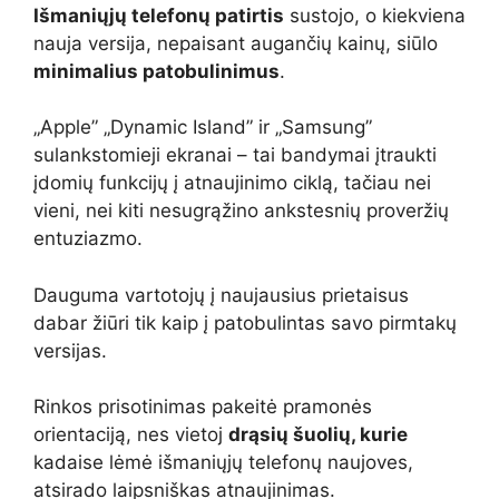
Išmaniųjų telefonų patirtis
sustojo, o kiekviena
nauja versija, nepaisant augančių kainų, siūlo
minimalius patobulinimus
.
„Apple” „Dynamic Island” ir „Samsung”
sulankstomieji ekranai – tai bandymai įtraukti
įdomių funkcijų į atnaujinimo ciklą, tačiau nei
vieni, nei kiti nesugrąžino ankstesnių proveržių
entuziazmo.
Dauguma vartotojų į naujausius prietaisus
dabar žiūri tik kaip į patobulintas savo pirmtakų
versijas.
Rinkos prisotinimas pakeitė pramonės
orientaciją, nes vietoj
drąsių šuolių, kurie
kadaise lėmė išmaniųjų telefonų naujoves,
atsirado laipsniškas atnaujinimas.