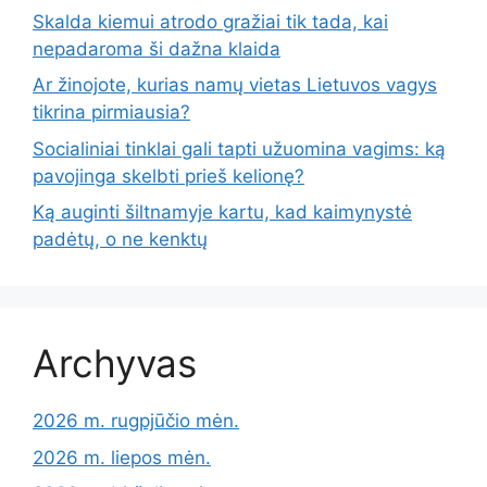
Skalda kiemui atrodo gražiai tik tada, kai
nepadaroma ši dažna klaida
Ar žinojote, kurias namų vietas Lietuvos vagys
tikrina pirmiausia?
Socialiniai tinklai gali tapti užuomina vagims: ką
pavojinga skelbti prieš kelionę?
Ką auginti šiltnamyje kartu, kad kaimynystė
padėtų, o ne kenktų
Archyvas
2026 m. rugpjūčio mėn.
2026 m. liepos mėn.