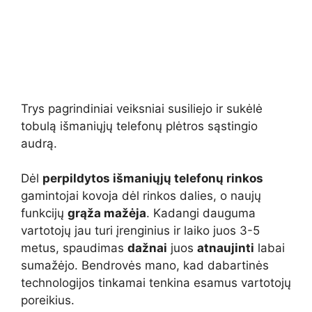
Trys pagrindiniai veiksniai susiliejo ir sukėlė
tobulą išmaniųjų telefonų plėtros sąstingio
audrą.
Dėl
perpildytos išmaniųjų telefonų rinkos
gamintojai kovoja dėl rinkos dalies, o naujų
funkcijų
grąža mažėja
. Kadangi dauguma
vartotojų jau turi įrenginius ir laiko juos 3-5
metus, spaudimas
dažnai
juos
atnaujinti
labai
sumažėjo. Bendrovės mano, kad dabartinės
technologijos tinkamai tenkina esamus vartotojų
poreikius.