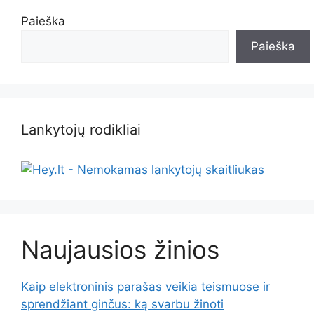
Paieška
Paieška
Lankytojų rodikliai
Naujausios žinios
Kaip elektroninis parašas veikia teismuose ir
sprendžiant ginčus: ką svarbu žinoti