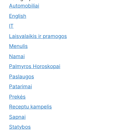
Automobiliai
English
IT
Laisvalaikis ir pramogos
Menulis
Namai
Palmyros Horoskopai
Paslaugos
Patarimai
Prekės
Receptu kampelis
Sapnai
Statybos