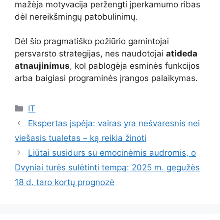
mažėja motyvacija peržengti įperkamumo ribas
dėl nereikšmingų patobulinimų.
Dėl šio pragmatiško požiūrio gamintojai
persvarsto strategijas, nes naudotojai
atideda
atnaujinimus
, kol pablogėja esminės funkcijos
arba baigiasi programinės įrangos palaikymas.
Kategorijos
IT
Ekspertas įspėja: vairas yra nešvaresnis nei
viešasis tualetas – ką reikia žinoti
Liūtai susidurs su emocinėmis audromis, o
Dvyniai turės sulėtinti tempą: 2025 m. gegužės
18 d. taro kortų prognozė