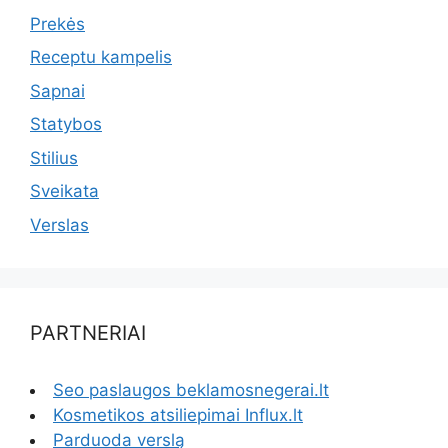
Prekės
Receptu kampelis
Sapnai
Statybos
Stilius
Sveikata
Verslas
PARTNERIAI
Seo paslaugos beklamosnegerai.lt
Kosmetikos atsiliepimai Influx.lt
Parduoda verslą