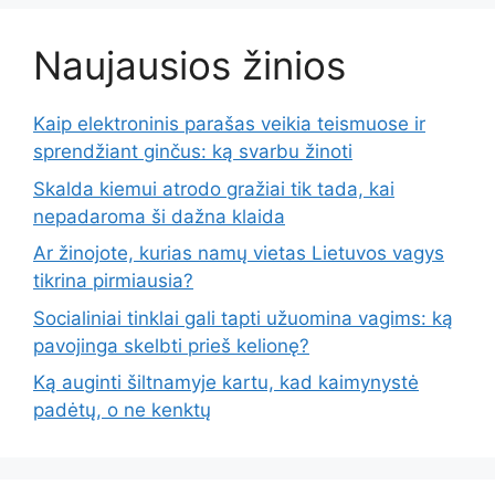
Naujausios žinios
Kaip elektroninis parašas veikia teismuose ir
sprendžiant ginčus: ką svarbu žinoti
Skalda kiemui atrodo gražiai tik tada, kai
nepadaroma ši dažna klaida
Ar žinojote, kurias namų vietas Lietuvos vagys
tikrina pirmiausia?
Socialiniai tinklai gali tapti užuomina vagims: ką
pavojinga skelbti prieš kelionę?
Ką auginti šiltnamyje kartu, kad kaimynystė
padėtų, o ne kenktų