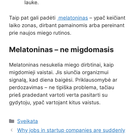
lauke.
Taip pat gali padėti
melatoninas
– ypač keičiant
laiko zonas, dirbant pamainomis arba pereinant
prie naujos miego rutinos.
Melatoninas – ne migdomasis
Melatoninas nesukelia miego dirbtinai, kaip
migdomieji vaistai. Jis siunčia organizmui
signalą, kad diena baigėsi. Priklausomybė ar
perdozavimas – ne tipiška problema, tačiau
prieš pradedant vartoti verta pasitarti su
gydytoju, ypač vartojant kitus vaistus.
Kategorijos
Sveikata
Why jobs in startup companies are suddenly