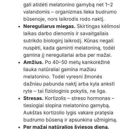
gali atidėti melatonino gamybą net 1–2
valandomis – organizmas lieka budrumo
būsenoje, nors laikrodis rodo naktį.
Nereguliarus miegas.
Skirtingas kėlimosi
laikas darbo dienomis ir savaitgaliais
sutrikdo biologinį laikrodį. Kūnas negali
nuspėti, kada gaminti melatoniną, todėl
gamina jį nereguliariai arba per mažai.
Amžius.
Po 40–50 metų kankorėžinė
liauka natūraliai gamina mažiau
melatonino. Todėl vyresni žmonės
dažniau pabunda naktį arba kyla anksti
ryte – tai fiziologinis pokytis, ne liga.
Stresas.
Kortizolis – streso hormonas –
tiesiogiai slopina melatonino gamybą.
Aukštas kortizolio lygis vakare pratęsia
budrumo būseną ir apsunkina užmigimą.
Per mažai natūralios šviesos dieną.