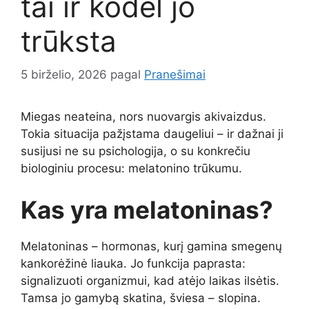
tai ir kodėl jo
trūksta
5 birželio, 2026
pagal
Pranešimai
Miegas neateina, nors nuovargis akivaizdus.
Tokia situacija pažįstama daugeliui – ir dažnai ji
susijusi ne su psichologija, o su konkrečiu
biologiniu procesu: melatonino trūkumu.
Kas yra melatoninas?
Melatoninas – hormonas, kurį gamina smegenų
kankorėžinė liauka. Jo funkcija paprasta:
signalizuoti organizmui, kad atėjo laikas ilsėtis.
Tamsa jo gamybą skatina, šviesa – slopina.