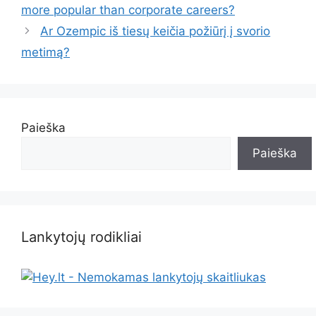
more popular than corporate careers?
Ar Ozempic iš tiesų keičia požiūrį į svorio
metimą?
Paieška
Paieška
Lankytojų rodikliai