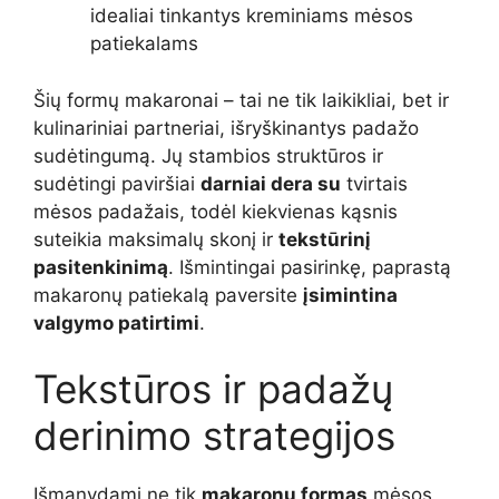
idealiai tinkantys kreminiams mėsos
patiekalams
Šių formų makaronai – tai ne tik laikikliai, bet ir
kulinariniai partneriai, išryškinantys padažo
sudėtingumą. Jų stambios struktūros ir
sudėtingi paviršiai
darniai dera su
tvirtais
mėsos padažais, todėl kiekvienas kąsnis
suteikia maksimalų skonį ir
tekstūrinį
pasitenkinimą
. Išmintingai pasirinkę, paprastą
makaronų patiekalą paversite
įsimintina
valgymo patirtimi
.
Tekstūros ir padažų
derinimo strategijos
Išmanydami ne tik
makaronų formas
mėsos