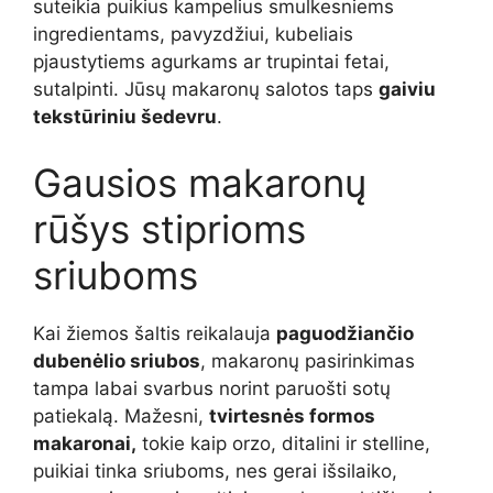
suteikia puikius kampelius smulkesniems
ingredientams, pavyzdžiui, kubeliais
pjaustytiems agurkams ar trupintai fetai,
sutalpinti. Jūsų makaronų salotos taps
gaiviu
tekstūriniu šedevru
.
Gausios makaronų
rūšys stiprioms
sriuboms
Kai žiemos šaltis reikalauja
paguodžiančio
dubenėlio sriubos
, makaronų pasirinkimas
tampa labai svarbus norint paruošti sotų
patiekalą. Mažesni,
tvirtesnės formos
makaronai,
tokie kaip orzo, ditalini ir stelline,
puikiai tinka sriuboms, nes gerai išsilaiko,