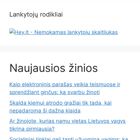
Lankytojų rodikliai
Naujausios žinios
Kaip elektroninis parašas veikia teismuose ir
sprendžiant ginčus: ką svarbu žinoti
Skalda kiemui atrodo gražiai tik tada, kai
nepadaroma ši dažna klaida
Ar žinojote, kurias namų vietas Lietuvos vagys
tikrina pirmiausia?
Socialiniai tinklai gali tapti užuomina vagims: ką