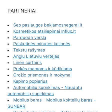
PARTNERIAI
Seo paslaugos beklamosnegerai.lt
Kosmetikos atsiliepimai Influx.lt
Parduoda verslą
Paskutinės minutės kelionės
Tekstų rašymas
Anglu Lietuviu vertejas
Linen curtains
Prekės mamoms ir kūdikiams
Grožio priemonės ir mokymai
Kepimo popierius
Automobiliu supirkimas - Naudotų
automobilių supirkimas
Mobilus baras - Mobilus kokteilių baras -
SUNBAR