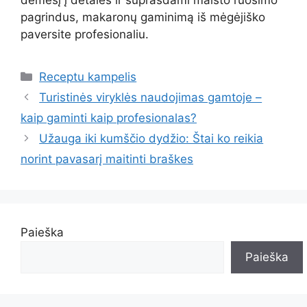
dėmesį į detales ir suprasdami maisto ruošimo
pagrindus, makaronų gaminimą iš mėgėjiško
paversite profesionaliu.
Kategorijos
Receptu kampelis
Turistinės viryklės naudojimas gamtoje –
kaip gaminti kaip profesionalas?
Užauga iki kumščio dydžio: Štai ko reikia
norint pavasarį maitinti braškes
Paieška
Paieška