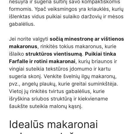
nesuyra ir sugeria sultinį savo kompaktiškomis
formomis. Ypač veiksmingos yra kriauklės, kurių
išlenktas vidus puikiai sulaiko daržovių ir mėsos
gabalėlius.
Jei norite valgyti
sočią minestronę ar vištienos
makaronus
, rinkitės tokius makaronus, kurie
išlaiko
struktūros vientisumą
.
Puikiai tinka
Farfalle ir rotini makaronai
, kurių briaunos ir
vingiai suteikia tekstūros įdomumo ir kartu
sugeria skonį. Venkite švelnių ilgų makaronų,
pvz., angelų plaukų, kurie greitai suminkštėja.
Vietoj jų rinkitės tvirtus gabalėlius, kurie
išryškina sriubos struktūrą ir kiekviename
šaukšte suteikia malonų kąsnį.
Idealūs makaronai