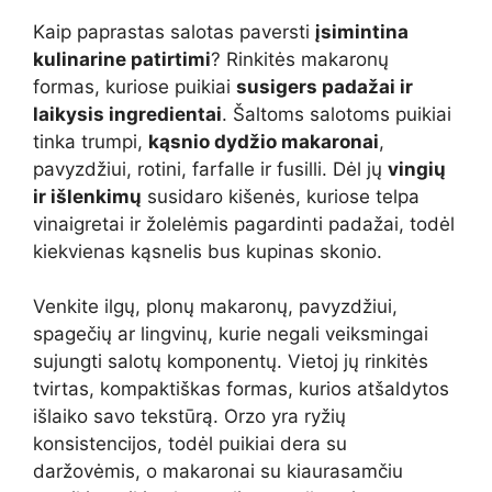
Kaip paprastas salotas paversti
įsimintina
kulinarine patirtimi
? Rinkitės makaronų
formas, kuriose puikiai
susigers padažai ir
laikysis ingredientai
. Šaltoms salotoms puikiai
tinka trumpi,
kąsnio dydžio makaronai
,
pavyzdžiui, rotini, farfalle ir fusilli. Dėl jų
vingių
ir išlenkimų
susidaro kišenės, kuriose telpa
vinaigretai ir žolelėmis pagardinti padažai, todėl
kiekvienas kąsnelis bus kupinas skonio.
Venkite ilgų, plonų makaronų, pavyzdžiui,
spagečių ar lingvinų, kurie negali veiksmingai
sujungti salotų komponentų. Vietoj jų rinkitės
tvirtas, kompaktiškas formas, kurios atšaldytos
išlaiko savo tekstūrą. Orzo yra ryžių
konsistencijos, todėl puikiai dera su
daržovėmis, o makaronai su kiaurasamčiu