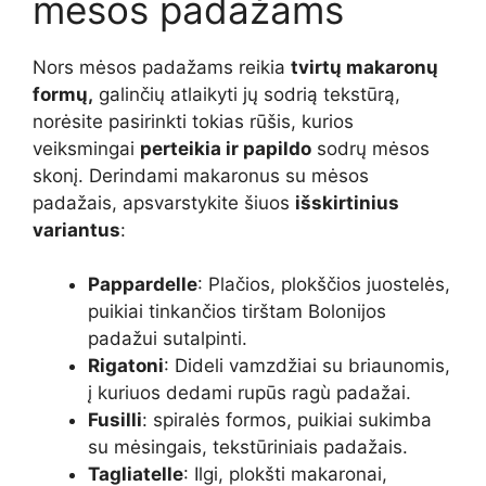
mėsos padažams
Nors mėsos padažams reikia
tvirtų makaronų
formų,
galinčių atlaikyti jų sodrią tekstūrą,
norėsite pasirinkti tokias rūšis, kurios
veiksmingai
perteikia ir papildo
sodrų mėsos
skonį. Derindami makaronus su mėsos
padažais, apsvarstykite šiuos
išskirtinius
variantus
:
Pappardelle
: Plačios, plokščios juostelės,
puikiai tinkančios tirštam Bolonijos
padažui sutalpinti.
Rigatoni
: Dideli vamzdžiai su briaunomis,
į kuriuos dedami rupūs ragù padažai.
Fusilli
: spiralės formos, puikiai sukimba
su mėsingais, tekstūriniais padažais.
Tagliatelle
: Ilgi, plokšti makaronai,