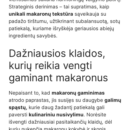
Strateginis derinimas – tai supratimas, kaip
unikali makaronų tekstūra
sąveikauja su
padažo tirštumu, užtikrinant subalansuotą, sotų
patiekalą, kuriame išryškėja geriausios abiejų
ingredientų savybės.
Dažniausios klaidos,
kurių reikia vengti
gaminant makaronus
Nepaisant to, kad
makaronų gaminimas
atrodo paprastas, jis susijęs su daugybe
galimų
spąstų,
kurie daug žadantį patiekalą gali
paversti
kulinariniu nusivylimu
. Norėsite
išvengti dažniausiai pasitaikančių klaidų, dėl
kurių nukenčia makaronų kokybė ir skonis.