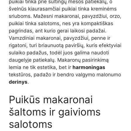
puikiai tinka prie sultingų mėsos patiekalų, o
švelnūs kiaurasamčiai puikiai tinka kreminėms
sriuboms. Mažesni makaronai, pavyzdžiui, orzo,
puikiai tinka salotoms, nes yra kompaktiškas
pagrindas, ant kurio gerai laikosi padažai.
Vamzdiniai makaronai, pavyzdžiui, penne ir
rigatoni, turi briaunuotą paviršių, kuris efektyviai
sulaiko padažus, todėl juos galima naudoti
daugelyje patiekalų. Makaronų pasirinkimą
lemia ne tik estetika, bet ir
harmoningas
tekstūros, padažo ir bendro valgymo malonumo
derinys
.
Puikūs makaronai
šaltoms ir gaivioms
salotoms