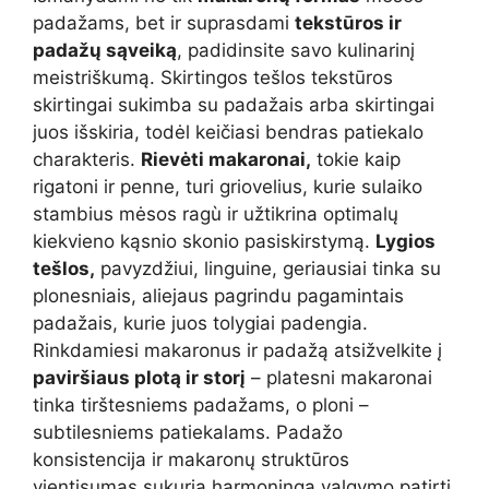
padažams, bet ir suprasdami
tekstūros ir
padažų sąveiką
, padidinsite savo kulinarinį
meistriškumą. Skirtingos tešlos tekstūros
skirtingai sukimba su padažais arba skirtingai
juos išskiria, todėl keičiasi bendras patiekalo
charakteris.
Rievėti makaronai,
tokie kaip
rigatoni ir penne, turi griovelius, kurie sulaiko
stambius mėsos ragù ir užtikrina optimalų
kiekvieno kąsnio skonio pasiskirstymą.
Lygios
tešlos,
pavyzdžiui, linguine, geriausiai tinka su
plonesniais, aliejaus pagrindu pagamintais
padažais, kurie juos tolygiai padengia.
Rinkdamiesi makaronus ir padažą atsižvelkite į
paviršiaus plotą ir storį
– platesni makaronai
tinka tirštesniems padažams, o ploni –
subtilesniems patiekalams. Padažo
konsistencija ir makaronų struktūros
vientisumas sukuria harmoningą valgymo patirtį.