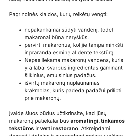
Pagrindinės klaidos, kurių reikėtų vengti:
nepakankamai sūdyti vandenį, todėl
makaronai būna neryškūs.
pervirti makaronus, kol jie tampa minkšti
ir praranda esminę al dente tekstūrą.
Nepasiliekama makaronų vandens, kuris
yra labai svarbus ingredientas gaminant
šilkinius, emulsinius padažus.
išvirtų makaronų nuplaunamas
krakmolas, kuris padeda padažui prilipti
prie makaronų.
Įvaldę šiuos būdus užtikrinsite, kad jūsų
makaronų patiekalai bus
aromatingi, tinkamos
tekstūros
ir
verti restorano
. Atkreipdami