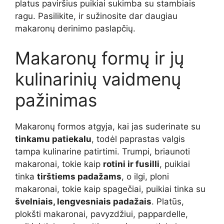
platus paviršius puikiai sukimba su stambiais
ragu. Pasilikite, ir sužinosite dar daugiau
makaronų derinimo paslapčių.
Makaronų formų ir jų
kulinarinių vaidmenų
pažinimas
Makaronų formos atgyja, kai jas suderinate su
tinkamu patiekalu
, todėl paprastas valgis
tampa kulinarine patirtimi. Trumpi, briaunoti
makaronai, tokie kaip
rotini ir fusilli
, puikiai
tinka
tirštiems padažams
, o ilgi, ploni
makaronai, tokie kaip spagečiai, puikiai tinka su
švelniais, lengvesniais padažais
. Platūs,
plokšti makaronai, pavyzdžiui, pappardelle,