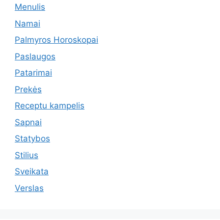
Menulis
Namai
Palmyros Horoskopai
Paslaugos
Patarimai
Prekės
Receptu kampelis
Sapnai
Statybos
Stilius
Sveikata
Verslas