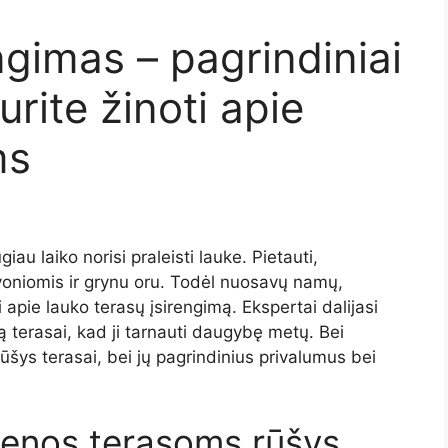
ngimas – pagrindiniai
urite žinoti apie
ms
au laiko norisi praleisti lauke. Pietauti,
 voniomis ir grynu oru. Todėl nuosavų namų,
 apie lauko terasų įsirengimą. Ekspertai dalijasi
 terasai, kad ji tarnauti daugybę metų. Bei
rūšys terasai, bei jų pagrindinius privalumus bei
ienos terasoms rūšys