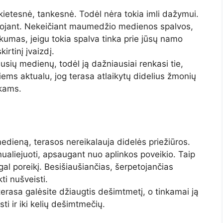
ietesnė, tankesnė. Todėl nėra tokia imli dažymui.
yvuojant. Nekeičiant maumedžio medienos spalvos,
trūkumas, jeigu tokia spalva tinka prie jūsų namo
irtinį įvaizdį.
ių medienų, todėl ją dažniausiai renkasi tie,
riems aktualu, jog terasa atlaikytų didelius žmonių
nkams.
dieną, terasos nereikalauja didelės priežiūros.
ualiejuoti, apsaugant nuo aplinkos poveikio. Taip
al poreikį. Besišiaušiančias, šerpetojančias
ti nušveisti.
 terasa galėsite džiaugtis dešimtmetį, o tinkamai ją
ti ir iki kelių dešimtmečių.