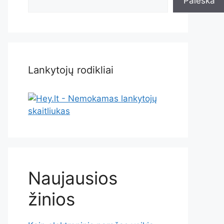
Paieška
Lankytojų rodikliai
Naujausios
žinios