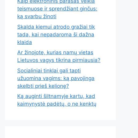
Kaip elektroninis parašas veikia
teismuose ir sprendžiant ginčus:
ką svarbu žinoti
Skalda kiemui atrodo gražiai tik
tada, kai nepadaroma ši dažna
klaida
Ar žinojote, kurias namų vietas
Lietuvos vagys tikrina pirmiausia?
Socialiniai tinklai gali tapti
užuomina vagims: ką pavojinga
skelbti prieš kelionę?
Ką auginti šiltnamyje kartu, kad
kaimynystė padėtų, o ne kenktų