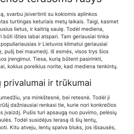
ą, svarbu įsivertinti su kokiomis aplinkos
atas turtingas keturiais metų laikais. Taigi, kasmet
ausius lietus, ir kaitrią saulę. Todėl mediena,
būti išties labai atspari. Tam geriausiai tinka
populiariausias ir Lietuvos klimatui geriausiai
, pušį bei maumedį. Iš esmės, visos trys šios
sos įrengimui. Tiesa, kurią būtent pasirinkti,
 tai, kokius poreikius norite, kad mediena tenkintų.
 privalumai ir trūkumai
medžiu, yra minkštesnė, bei retesnė. Todėl ji
ūšį dažniausiai renkasi tie, kurie nori konkrečios
os įvaizdį. Pušis turi apsaugą nuo puvimo, pelėsių
ulės. Todėl susidėjus terasą iš šių lentų,
i. Kitu atveju, lentų spalva bluks, jos išsausės,