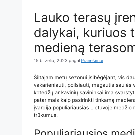
Lauko terasų įre
dalykai, kuriuos t
medieną teraso
15 birželio, 2023
pagal
Pranešimai
Šiltajam metų sezonui įsibėgėjant, vis daugi
vakarieniauti, poilsiauti, mėgautis saulės
kotedžų ar kavinių savininkai ima svarstyti
patarimais kaip pasirinkti tinkamą medieną
įvardija populiariausias Lietuvoje medžio 
trūkumus.
Populiariausios med