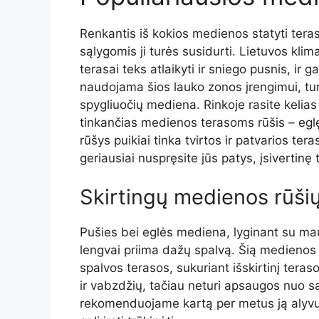
Renkantis iš kokios medienos statyti teras
sąlygomis ji turės susidurti. Lietuvos klim
terasai teks atlaikyti ir sniego pusnis, ir g
naudojama šios lauko zonos įrengimui, turi 
spygliuočių mediena. Rinkoje rasite kelias 
tinkančias medienos terasoms rūšis – eglę
rūšys puikiai tinka tvirtos ir patvarios tera
geriausiai nuspręsite jūs patys, įsivertinę
Skirtingų medienos rūšių
Pušies bei eglės mediena, lyginant su mau
lengvai priima dažų spalvą. Šią medienos r
spalvos terasos, sukuriant išskirtinį teras
ir vabzdžių, tačiau neturi apsaugos nuo sa
rekomenduojame kartą per metus ją alyvuot