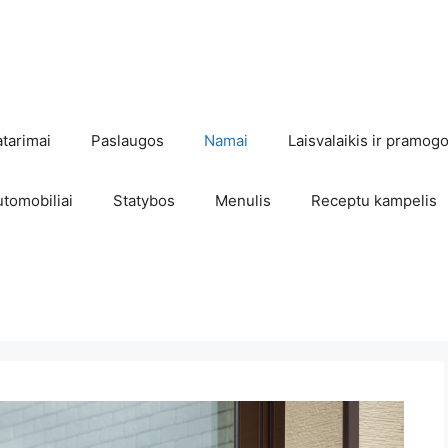
atarimai
Paslaugos
Namai
Laisvalaikis ir pramog
utomobiliai
Statybos
Menulis
Receptu kampelis