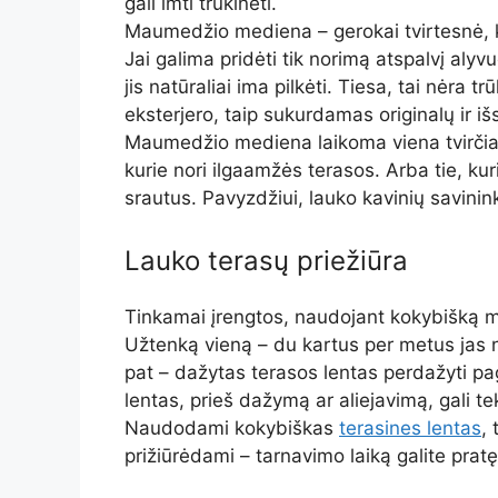
gali imti trūkinėti.
Maumedžio mediena – gerokai tvirtesnė, k
Jai galima pridėti tik norimą atspalvį al
jis natūraliai ima pilkėti. Tiesa, tai nėra 
eksterjero, taip sukurdamas originalų ir išsk
Maumedžio mediena laikoma viena tvirčiaus
kurie nori ilgaamžės terasos. Arba tie, ku
srautus. Pavyzdžiui, lauko kavinių savini
Lauko terasų priežiūra
Tinkamai įrengtos, naudojant kokybišką me
Užtenką vieną – du kartus per metus jas n
pat – dažytas terasos lentas perdažyti pag
lentas, prieš dažymą ar aliejavimą, gali tek
Naudodami kokybiškas
terasines lentas
,
prižiūrėdami – tarnavimo laiką galite pratęs