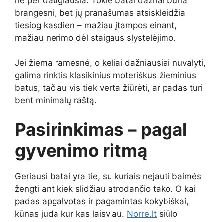
ne per daugiausia. Tokie batai dažnai būna
brangesni, bet jų pranašumas atsiskleidžia
tiesiog kasdien – mažiau įtampos einant,
mažiau nerimo dėl staigaus slystelėjimo.
Jei žiema ramesnė, o keliai dažniausiai nuvalyti,
galima rinktis klasikinius moteriškus žieminius
batus, tačiau vis tiek verta žiūrėti, ar padas turi
bent minimalų raštą.
Pasirinkimas – pagal
gyvenimo ritmą
Geriausi batai yra tie, su kuriais nejauti baimės
žengti ant kiek slidžiau atrodančio tako. O kai
padas apgalvotas ir pagamintas kokybiškai,
kūnas juda kur kas laisviau.
Norre.lt
siūlo