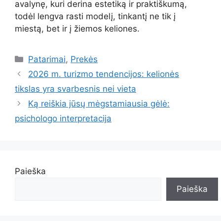
avalynę, kuri derina estetiką ir praktiškumą,
todėl lengva rasti modelį, tinkantį ne tik į
miestą, bet ir į žiemos keliones.
Kategorijos
Patarimai
,
Prekės
2026 m. turizmo tendencijos: kelionės
tikslas yra svarbesnis nei vieta
Ką reiškia jūsų mėgstamiausia gėlė:
psichologo interpretacija
Paieška
Paieška