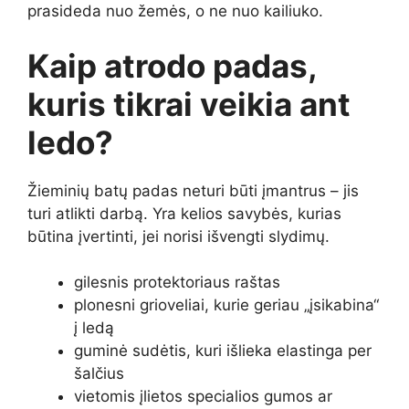
prasideda nuo žemės, o ne nuo kailiuko.
Kaip atrodo padas,
kuris tikrai veikia ant
ledo?
Žieminių batų padas neturi būti įmantrus – jis
turi atlikti darbą. Yra kelios savybės, kurias
būtina įvertinti, jei norisi išvengti slydimų.
gilesnis protektoriaus raštas
plonesni grioveliai, kurie geriau „įsikabina“
į ledą
guminė sudėtis, kuri išlieka elastinga per
šalčius
vietomis įlietos specialios gumos ar