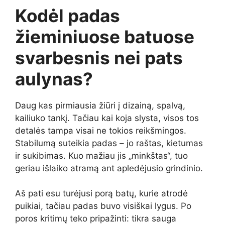
Kodėl padas
žieminiuose batuose
svarbesnis nei pats
aulynas?
Daug kas pirmiausia žiūri į dizainą, spalvą,
kailiuko tankį. Tačiau kai koja slysta, visos tos
detalės tampa visai ne tokios reikšmingos.
Stabilumą suteikia padas – jo raštas, kietumas
ir sukibimas. Kuo mažiau jis „minkštas“, tuo
geriau išlaiko atramą ant apledėjusio grindinio.
Aš pati esu turėjusi porą batų, kurie atrodė
puikiai, tačiau padas buvo visiškai lygus. Po
poros kritimų teko pripažinti: tikra sauga