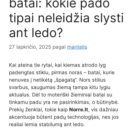
batai: kokie pado
tipai neleidžia slysti
ant ledo?
27 lapkričio, 2025
pagal
mantelis
Kai ateina tie rytai, kai kiemas atrodo lyg
padengtas stiklu, pirmas noras – batai, kurie
nenuves į netikėtą „špagatą“. Nors stilius
svarbus, saugumas žiemą tampa kitu lygiu
aktualus. Dėl to moteriški žieminiai batai su
tinkamu padu yra ne pasirinkimas, o būtinybė.
Prekių ženklai, tokie kaip
Norre.lt
, vis dažniau
akcentuoja būtent padų technologijas, nes jos
realiai lemia stabilumą ant ledo.