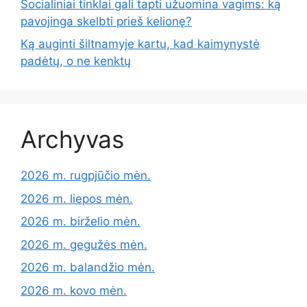
Socialiniai tinklai gali tapti užuomina vagims: ką
pavojinga skelbti prieš kelionę?
Ką auginti šiltnamyje kartu, kad kaimynystė
padėtų, o ne kenktų
Archyvas
2026 m. rugpjūčio mėn.
2026 m. liepos mėn.
2026 m. birželio mėn.
2026 m. gegužės mėn.
2026 m. balandžio mėn.
2026 m. kovo mėn.