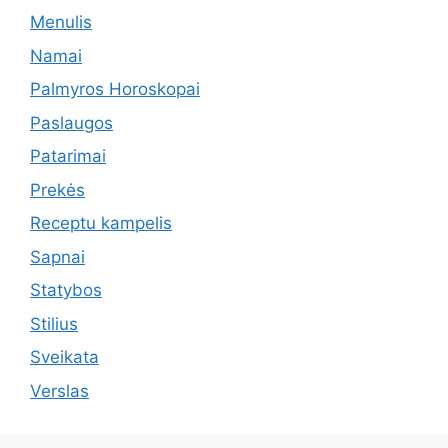
Menulis
Namai
Palmyros Horoskopai
Paslaugos
Patarimai
Prekės
Receptu kampelis
Sapnai
Statybos
Stilius
Sveikata
Verslas