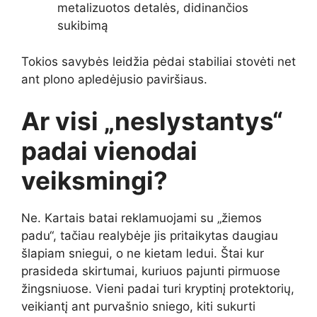
metalizuotos detalės, didinančios
sukibimą
Tokios savybės leidžia pėdai stabiliai stovėti net
ant plono apledėjusio paviršiaus.
Ar visi „neslystantys“
padai vienodai
veiksmingi?
Ne. Kartais batai reklamuojami su „žiemos
padu“, tačiau realybėje jis pritaikytas daugiau
šlapiam sniegui, o ne kietam ledui. Štai kur
prasideda skirtumai, kuriuos pajunti pirmuose
žingsniuose. Vieni padai turi kryptinį protektorių,
veikiantį ant purvašnio sniego, kiti sukurti