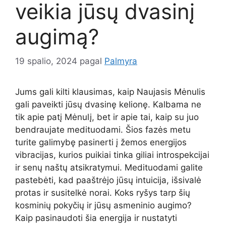
veikia jūsų dvasinį
augimą?
19 spalio, 2024
pagal
Palmyra
Jums gali kilti klausimas, kaip Naujasis Mėnulis
gali paveikti jūsų dvasinę kelionę. Kalbama ne
tik apie patį Mėnulį, bet ir apie tai, kaip su juo
bendraujate medituodami. Šios fazės metu
turite galimybę pasinerti į žemos energijos
vibracijas, kurios puikiai tinka giliai introspekcijai
ir senų naštų atsikratymui. Medituodami galite
pastebėti, kad paaštrėjo jūsų intuicija, išsivalė
protas ir susitelkė norai. Koks ryšys tarp šių
kosminių pokyčių ir jūsų asmeninio augimo?
Kaip pasinaudoti šia energija ir nustatyti