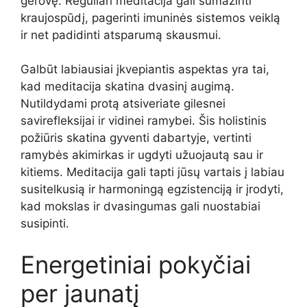
gerovę. Reguliari meditacija gali sumažinti
kraujospūdį, pagerinti imuninės sistemos veiklą
ir net padidinti atsparumą skausmui.
Galbūt labiausiai įkvepiantis aspektas yra tai,
kad meditacija skatina dvasinį augimą.
Nutildydami protą atsiveriate gilesnei
savirefleksijai ir vidinei ramybei. Šis holistinis
požiūris skatina gyventi dabartyje, vertinti
ramybės akimirkas ir ugdyti užuojautą sau ir
kitiems. Meditacija gali tapti jūsų vartais į labiau
susitelkusią ir harmoningą egzistenciją ir įrodyti,
kad mokslas ir dvasingumas gali nuostabiai
susipinti.
Energetiniai pokyčiai
per jaunatį