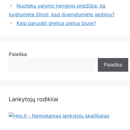
Nuotekų valymo įrenginių priežiūra: ką
turėtumėte žinoti, kad išvengtumėte gedimų?
Kaip paruošti greitus pietus biure?
Paieška
Paieška
Lankytojų rodikliai