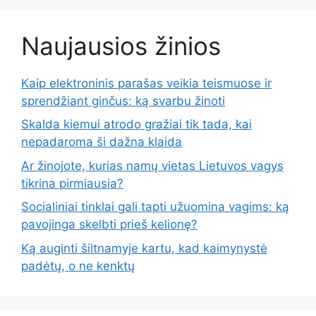
Naujausios žinios
Kaip elektroninis parašas veikia teismuose ir
sprendžiant ginčus: ką svarbu žinoti
Skalda kiemui atrodo gražiai tik tada, kai
nepadaroma ši dažna klaida
Ar žinojote, kurias namų vietas Lietuvos vagys
tikrina pirmiausia?
Socialiniai tinklai gali tapti užuomina vagims: ką
pavojinga skelbti prieš kelionę?
Ką auginti šiltnamyje kartu, kad kaimynystė
padėtų, o ne kenktų