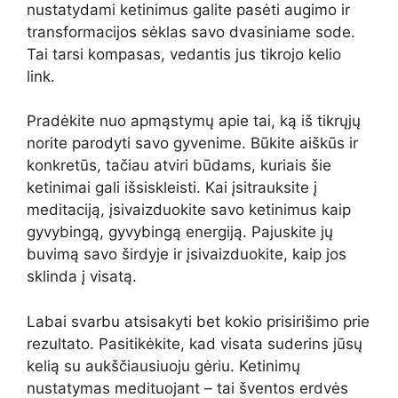
nustatydami ketinimus galite pasėti augimo ir
transformacijos sėklas savo dvasiniame sode.
Tai tarsi kompasas, vedantis jus tikrojo kelio
link.
Pradėkite nuo apmąstymų apie tai, ką iš tikrųjų
norite parodyti savo gyvenime. Būkite aiškūs ir
konkretūs, tačiau atviri būdams, kuriais šie
ketinimai gali išsiskleisti. Kai įsitrauksite į
meditaciją, įsivaizduokite savo ketinimus kaip
gyvybingą, gyvybingą energiją. Pajuskite jų
buvimą savo širdyje ir įsivaizduokite, kaip jos
sklinda į visatą.
Labai svarbu atsisakyti bet kokio prisirišimo prie
rezultato. Pasitikėkite, kad visata suderins jūsų
kelią su aukščiausiuoju gėriu. Ketinimų
nustatymas medituojant – tai šventos erdvės