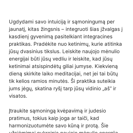
Ugdydami savo intuiciją ir sąmoningumą per
jaunatį, kitas žingsnis – integruoti šias įžvalgas į
kasdienį gyvenimą pasitelkiant integracines
praktikas. Pradėkite nuo ketinimų, kurie atitinka
jūsų dvasinius tikslus. Leiskite naujojo mėnulio
energijai būti jūsų vedliu ir leiskite, kad jūsų
ketinimai atsispindėtų giliai jumyse. Kiekvieną
dieną skirkite laiko meditacijai, net jei tai būtų
tik kelios ramios minutės. Ši praktika suteikia
jums jėgų, skatina ryšį tarp jūsų vidinio „aš” ir
visatos.
Įtraukite sąmoningą kvėpavimą ir judesio
pratimus, tokius kaip joga ar taiči, kad
harmonizuotumėte savo kūną ir protą. Šie