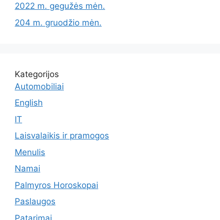
2022 m. gegužės mėn.
204 m. gruodžio mėn.
Kategorijos
Automobiliai
English
IT
Laisvalaikis ir pramogos
Menulis
Namai
Palmyros Horoskopai
Paslaugos
Patarimai