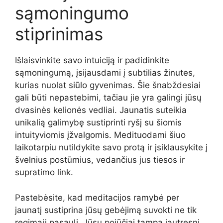
sąmoningumo
stiprinimas
Išlaisvinkite savo intuiciją ir padidinkite
sąmoningumą, įsijausdami į subtilias žinutes,
kurias nuolat siūlo gyvenimas. Šie šnabždesiai
gali būti nepastebimi, tačiau jie yra galingi jūsų
dvasinės kelionės vedliai. Jaunatis suteikia
unikalią galimybę sustiprinti ryšį su šiomis
intuityviomis įžvalgomis. Medituodami šiuo
laikotarpiu nutildykite savo protą ir įsiklausykite į
švelnius postūmius, vedančius jus tiesos ir
supratimo link.
Pastebėsite, kad meditacijos ramybė per
jaunatį sustiprina jūsų gebėjimą suvokti ne tik
regimąjį pasaulį. Jūsų pojūčiai tampa jautresni