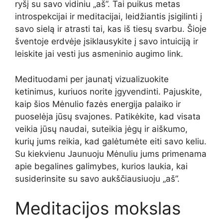
ryšį su savo vidiniu „aš”. Tai puikus metas
introspekcijai ir meditacijai, leidžiantis įsigilinti į
savo sielą ir atrasti tai, kas iš tiesų svarbu. Šioje
šventoje erdvėje įsiklausykite į savo intuiciją ir
leiskite jai vesti jus asmeninio augimo link.
Medituodami per jaunatį vizualizuokite
ketinimus, kuriuos norite įgyvendinti. Pajuskite,
kaip šios Mėnulio fazės energija palaiko ir
puoselėja jūsų svajones. Patikėkite, kad visata
veikia jūsų naudai, suteikia jėgų ir aiškumo,
kurių jums reikia, kad galėtumėte eiti savo keliu.
Su kiekvienu Jaunuoju Mėnuliu jums primenama
apie begalines galimybes, kurios laukia, kai
susiderinsite su savo aukščiausiuoju „aš”.
Meditacijos mokslas