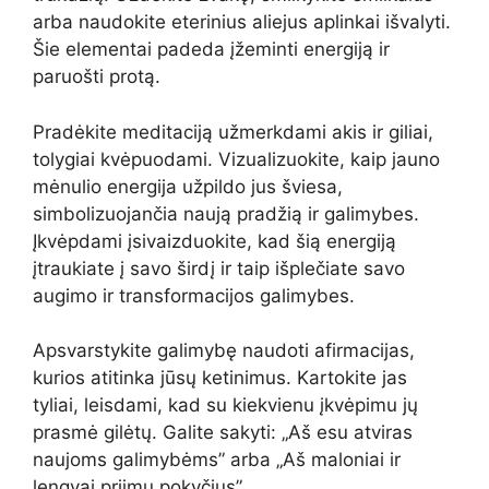
arba naudokite eterinius aliejus aplinkai išvalyti.
Šie elementai padeda įžeminti energiją ir
paruošti protą.
Pradėkite meditaciją užmerkdami akis ir giliai,
tolygiai kvėpuodami. Vizualizuokite, kaip jauno
mėnulio energija užpildo jus šviesa,
simbolizuojančia naują pradžią ir galimybes.
Įkvėpdami įsivaizduokite, kad šią energiją
įtraukiate į savo širdį ir taip išplečiate savo
augimo ir transformacijos galimybes.
Apsvarstykite galimybę naudoti afirmacijas,
kurios atitinka jūsų ketinimus. Kartokite jas
tyliai, leisdami, kad su kiekvienu įkvėpimu jų
prasmė gilėtų. Galite sakyti: „Aš esu atviras
naujoms galimybėms” arba „Aš maloniai ir
lengvai priimu pokyčius”.