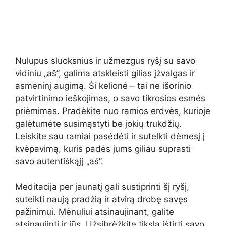
Nulupus sluoksnius ir užmezgus ryšį su savo
vidiniu „aš”, galima atskleisti gilias įžvalgas ir
asmeninį augimą. Ši kelionė – tai ne išorinio
patvirtinimo ieškojimas, o savo tikrosios esmės
priėmimas. Pradėkite nuo ramios erdvės, kurioje
galėtumėte susimąstyti be jokių trukdžių.
Leiskite sau ramiai pasėdėti ir sutelkti dėmesį į
kvėpavimą, kuris padės jums giliau suprasti
savo autentiškąjį „aš”.
Meditacija per jaunatį gali sustiprinti šį ryšį,
suteikti naują pradžią ir atvirą drobę savęs
pažinimui. Mėnuliui atsinaujinant, galite
atsinaujinti ir jūs. Užsibrėžkite tikslą ištirti savo