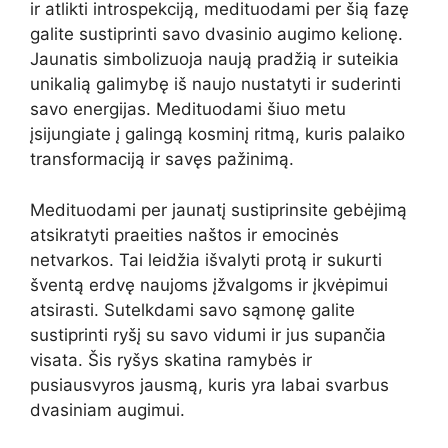
ir atlikti introspekciją, medituodami per šią fazę
galite sustiprinti savo dvasinio augimo kelionę.
Jaunatis simbolizuoja naują pradžią ir suteikia
unikalią galimybę iš naujo nustatyti ir suderinti
savo energijas. Medituodami šiuo metu
įsijungiate į galingą kosminį ritmą, kuris palaiko
transformaciją ir savęs pažinimą.
Medituodami per jaunatį sustiprinsite gebėjimą
atsikratyti praeities naštos ir emocinės
netvarkos. Tai leidžia išvalyti protą ir sukurti
šventą erdvę naujoms įžvalgoms ir įkvėpimui
atsirasti. Sutelkdami savo sąmonę galite
sustiprinti ryšį su savo vidumi ir jus supančia
visata. Šis ryšys skatina ramybės ir
pusiausvyros jausmą, kuris yra labai svarbus
dvasiniam augimui.