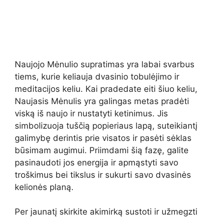
Naujojo Mėnulio supratimas yra labai svarbus
tiems, kurie keliauja dvasinio tobulėjimo ir
meditacijos keliu. Kai pradedate eiti šiuo keliu,
Naujasis Mėnulis yra galingas metas pradėti
viską iš naujo ir nustatyti ketinimus. Jis
simbolizuoja tuščią popieriaus lapą, suteikiantį
galimybę derintis prie visatos ir pasėti sėklas
būsimam augimui. Priimdami šią fazę, galite
pasinaudoti jos energija ir apmąstyti savo
troškimus bei tikslus ir sukurti savo dvasinės
kelionės planą.
Per jaunatį skirkite akimirką sustoti ir užmegzti