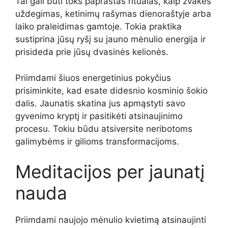
Tai gali būti toks paprastas ritualas, kaip žvakės
uždegimas, ketinimų rašymas dienoraštyje arba
laiko praleidimas gamtoje. Tokia praktika
sustiprina jūsų ryšį su jauno mėnulio energija ir
prisideda prie jūsų dvasinės kelionės.
Priimdami šiuos energetinius pokyčius
prisiminkite, kad esate didesnio kosminio šokio
dalis. Jaunatis skatina jus apmąstyti savo
gyvenimo kryptį ir pasitikėti atsinaujinimo
procesu. Tokiu būdu atsiversite neribotoms
galimybėms ir gilioms transformacijoms.
Meditacijos per jaunatį
nauda
Priimdami naujojo mėnulio kvietimą atsinaujinti