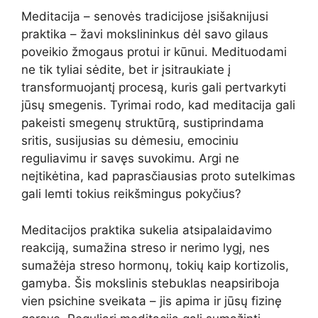
Meditacija – senovės tradicijose įsišaknijusi
praktika – žavi mokslininkus dėl savo gilaus
poveikio žmogaus protui ir kūnui. Medituodami
ne tik tyliai sėdite, bet ir įsitraukiate į
transformuojantį procesą, kuris gali pertvarkyti
jūsų smegenis. Tyrimai rodo, kad meditacija gali
pakeisti smegenų struktūrą, sustiprindama
sritis, susijusias su dėmesiu, emociniu
reguliavimu ir savęs suvokimu. Argi ne
neįtikėtina, kad paprasčiausias proto sutelkimas
gali lemti tokius reikšmingus pokyčius?
Meditacijos praktika sukelia atsipalaidavimo
reakciją, sumažina streso ir nerimo lygį, nes
sumažėja streso hormonų, tokių kaip kortizolis,
gamyba. Šis mokslinis stebuklas neapsiriboja
vien psichine sveikata – jis apima ir jūsų fizinę