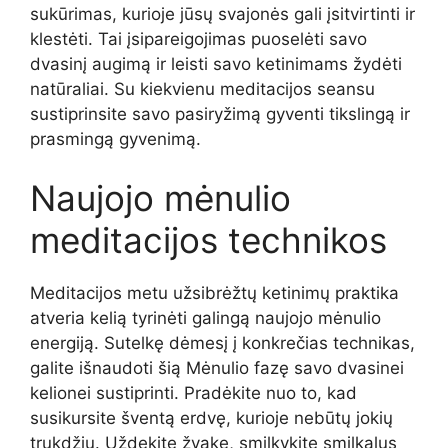
sukūrimas, kurioje jūsų svajonės gali įsitvirtinti ir
klestėti. Tai įsipareigojimas puoselėti savo
dvasinį augimą ir leisti savo ketinimams žydėti
natūraliai. Su kiekvienu meditacijos seansu
sustiprinsite savo pasiryžimą gyventi tikslingą ir
prasmingą gyvenimą.
Naujojo mėnulio
meditacijos technikos
Meditacijos metu užsibrėžtų ketinimų praktika
atveria kelią tyrinėti galingą naujojo mėnulio
energiją. Sutelkę dėmesį į konkrečias technikas,
galite išnaudoti šią Mėnulio fazę savo dvasinei
kelionei sustiprinti. Pradėkite nuo to, kad
susikursite šventą erdvę, kurioje nebūtų jokių
trukdžių. Uždekite žvakę, smilkykite smilkalus