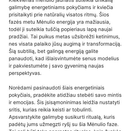
galimybę energetiniams pokyčiams ir kviečia
prisitaikyti prie natūralių visatos ritmų. Šios
fazės metu Mėnulio energija yra mažiausia,
todėl ji suteikia tuščią popieriaus lapą naujai
pradžiai. Tai puikus metas užsibrėžti ketinimus,
nes visata palaiko jūsų augimą ir transformaciją.
Šią subtilią, bet galingą energiją galite
panaudoti, kad išlaisvintumėte senus modelius
ir pakviestumėte į savo gyvenimą naujas
perspektyvas.
Norėdami pasinaudoti šiais energetiniais
pokyčiais, pradėkite atidžiau stebėti savo mintis
ir emocijas. Šis įsisąmoninimas leidžia nustatyti
sritis, kurias reikia keisti ar tobulinti.
Apsvarstykite galimybę susikurti ritualą, kuris
padėtų jums užmegzti ryšį su šia Mėnulio faze.