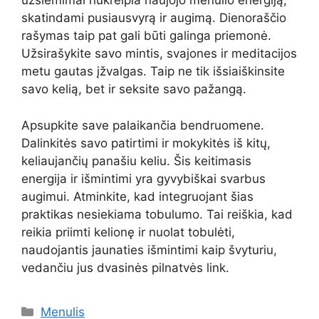
užsiėmimai nukreipia naujojo mėnulio energiją,
skatindami pusiausvyrą ir augimą. Dienoraščio
rašymas taip pat gali būti galinga priemonė.
Užsirašykite savo mintis, svajones ir meditacijos
metu gautas įžvalgas. Taip ne tik išsiaiškinsite
savo kelią, bet ir seksite savo pažangą.
Apsupkite save palaikančia bendruomene.
Dalinkitės savo patirtimi ir mokykitės iš kitų,
keliaujančių panašiu keliu. Šis keitimasis
energija ir išmintimi yra gyvybiškai svarbus
augimui. Atminkite, kad integruojant šias
praktikas nesiekiama tobulumo. Tai reiškia, kad
reikia priimti kelionę ir nuolat tobulėti,
naudojantis jaunaties išmintimi kaip švyturiu,
vedančiu jus dvasinės pilnatvės link.
Kategorijos
Menulis