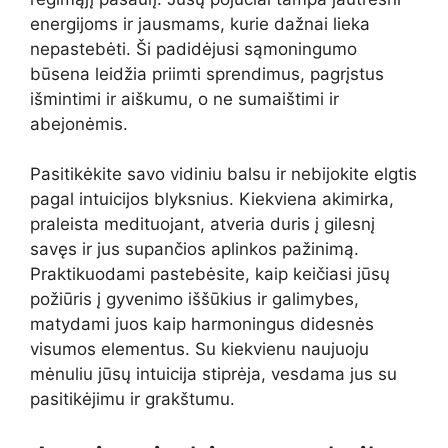
energijoms ir jausmams, kurie dažnai lieka
nepastebėti. Ši padidėjusi sąmoningumo
būsena leidžia priimti sprendimus, pagrįstus
išmintimi ir aiškumu, o ne sumaištimi ir
abejonėmis.
Pasitikėkite savo vidiniu balsu ir nebijokite elgtis
pagal intuicijos blyksnius. Kiekviena akimirka,
praleista medituojant, atveria duris į gilesnį
savęs ir jus supančios aplinkos pažinimą.
Praktikuodami pastebėsite, kaip keičiasi jūsų
požiūris į gyvenimo iššūkius ir galimybes,
matydami juos kaip harmoningus didesnės
visumos elementus. Su kiekvienu naujuoju
mėnuliu jūsų intuicija stiprėja, vesdama jus su
pasitikėjimu ir grakštumu.