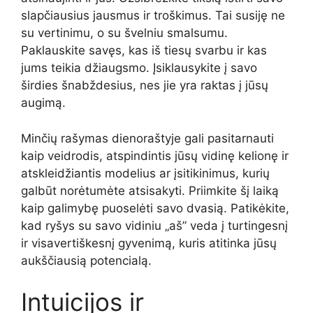
slapčiausius jausmus ir troškimus. Tai susiję ne
su vertinimu, o su švelniu smalsumu.
Paklauskite savęs, kas iš tiesų svarbu ir kas
jums teikia džiaugsmo. Įsiklausykite į savo
širdies šnabždesius, nes jie yra raktas į jūsų
augimą.
Minčių rašymas dienoraštyje gali pasitarnauti
kaip veidrodis, atspindintis jūsų vidinę kelionę ir
atskleidžiantis modelius ar įsitikinimus, kurių
galbūt norėtumėte atsisakyti. Priimkite šį laiką
kaip galimybę puoselėti savo dvasią. Patikėkite,
kad ryšys su savo vidiniu „aš” veda į turtingesnį
ir visavertiškesnį gyvenimą, kuris atitinka jūsų
aukščiausią potencialą.
Intuicijos ir