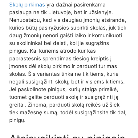
Skolų pirkimas
yra dažnai pasirenkama
paslauga ne tik Lietuvoje, bet ir užsienyje.
Nenuostabu, kad vis daugiau įmonių atsiranda,
kurios būtų pasiryžusios supirkti skolas, juk tiek
daug žmonių nenori gaišti laiko ir komunikuoti
su skolininkai bei delsti, kol jie sugrąžins
pinigus. Kai kuriems atrodo kur kas
paprastesnis sprendimas tiesiog kreiptis į
įmones dėl skolų pirkimo ir parduoti turimas
skolas. Šis variantas tinka ne tik tiems, kurie
negali susigrąžinti skolų, bet ir visiems kitiems.
Jei paskolinote pinigus, kurių staiga prireikė,
tuomet galite parduoti skolą ir susigrąžinti ją
greitai. Žinoma, parduoti skolą reikės už šiek
tiek mažesnę sumą, todėl susigrąžinsite tik dalį
pinigų.