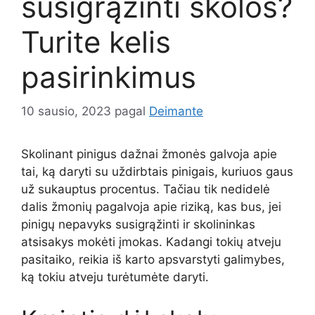
susigrąžinti skolos?
Turite kelis
pasirinkimus
10 sausio, 2023
pagal
Deimante
Skolinant pinigus dažnai žmonės galvoja apie
tai, ką daryti su uždirbtais pinigais, kuriuos gaus
už sukauptus procentus. Tačiau tik nedidelė
dalis žmonių pagalvoja apie riziką, kas bus, jei
pinigų nepavyks susigrąžinti ir skolininkas
atsisakys mokėti įmokas. Kadangi tokių atveju
pasitaiko, reikia iš karto apsvarstyti galimybes,
ką tokiu atveju turėtumėte daryti.