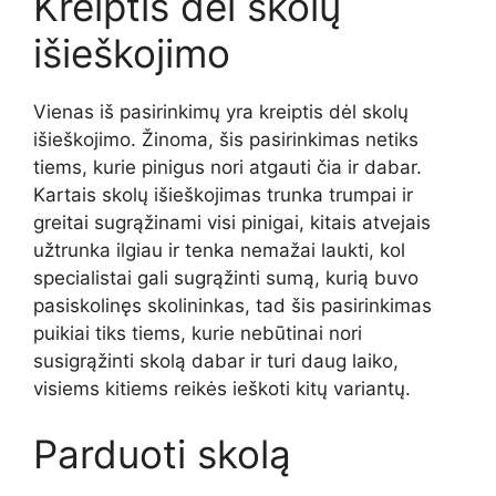
Kreiptis dėl skolų
išieškojimo
Vienas iš pasirinkimų yra kreiptis dėl skolų
išieškojimo. Žinoma, šis pasirinkimas netiks
tiems, kurie pinigus nori atgauti čia ir dabar.
Kartais skolų išieškojimas trunka trumpai ir
greitai sugrąžinami visi pinigai, kitais atvejais
užtrunka ilgiau ir tenka nemažai laukti, kol
specialistai gali sugrąžinti sumą, kurią buvo
pasiskolinęs skolininkas, tad šis pasirinkimas
puikiai tiks tiems, kurie nebūtinai nori
susigrąžinti skolą dabar ir turi daug laiko,
visiems kitiems reikės ieškoti kitų variantų.
Parduoti skolą