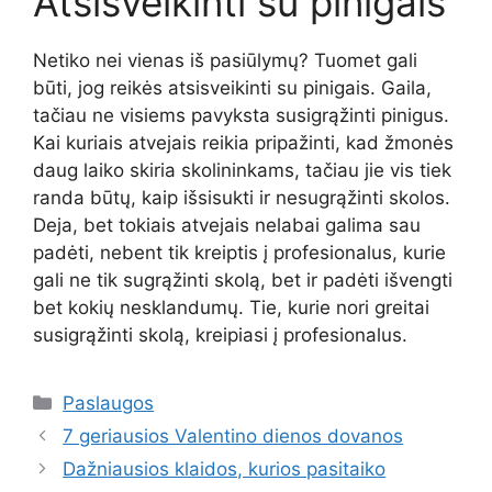
Atsisveikinti su pinigais
Netiko nei vienas iš pasiūlymų? Tuomet gali
būti, jog reikės atsisveikinti su pinigais. Gaila,
tačiau ne visiems pavyksta susigrąžinti pinigus.
Kai kuriais atvejais reikia pripažinti, kad žmonės
daug laiko skiria skolininkams, tačiau jie vis tiek
randa būtų, kaip išsisukti ir nesugrąžinti skolos.
Deja, bet tokiais atvejais nelabai galima sau
padėti, nebent tik kreiptis į profesionalus, kurie
gali ne tik sugrąžinti skolą, bet ir padėti išvengti
bet kokių nesklandumų. Tie, kurie nori greitai
susigrąžinti skolą, kreipiasi į profesionalus.
Kategorijos
Paslaugos
7 geriausios Valentino dienos dovanos
Dažniausios klaidos, kurios pasitaiko