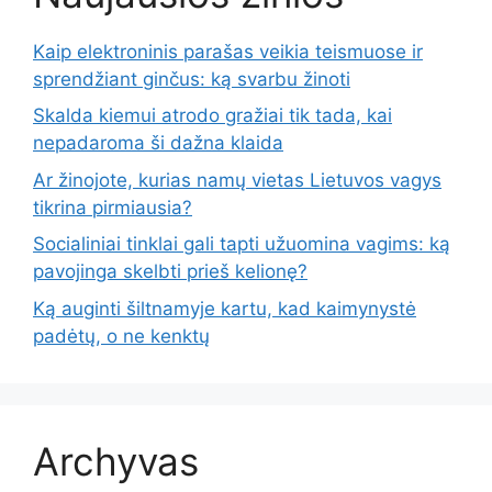
Kaip elektroninis parašas veikia teismuose ir
sprendžiant ginčus: ką svarbu žinoti
Skalda kiemui atrodo gražiai tik tada, kai
nepadaroma ši dažna klaida
Ar žinojote, kurias namų vietas Lietuvos vagys
tikrina pirmiausia?
Socialiniai tinklai gali tapti užuomina vagims: ką
pavojinga skelbti prieš kelionę?
Ką auginti šiltnamyje kartu, kad kaimynystė
padėtų, o ne kenktų
Archyvas