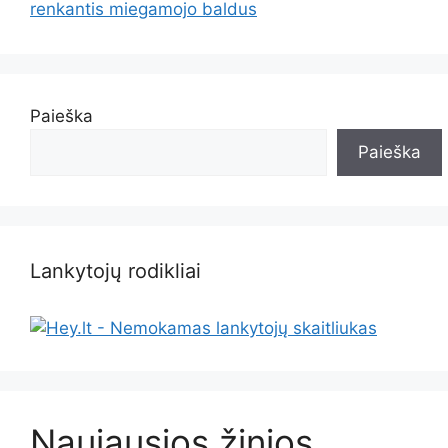
renkantis miegamojo baldus
Paieška
Paieška
Lankytojų rodikliai
Naujausios žinios