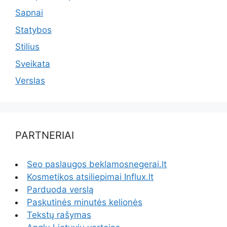
Sapnai
Statybos
Stilius
Sveikata
Verslas
PARTNERIAI
Seo paslaugos beklamosnegerai.lt
Kosmetikos atsiliepimai Influx.lt
Parduoda verslą
Paskutinės minutės kelionės
Tekstų rašymas