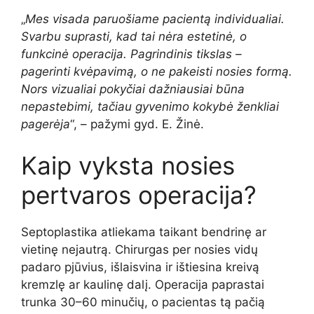
„
Mes visada paruošiame pacientą individualiai.
Svarbu suprasti, kad tai nėra estetinė, o
funkcinė operacija. Pagrindinis tikslas –
pagerinti kvėpavimą, o ne pakeisti nosies formą.
Nors vizualiai pokyčiai dažniausiai būna
nepastebimi, tačiau gyvenimo kokybė ženkliai
pagerėja
“, – pažymi gyd. E. Žinė.
Kaip vyksta nosies
pertvaros operacija?
Septoplastika atliekama taikant bendrinę ar
vietinę nejautrą. Chirurgas per nosies vidų
padaro pjūvius, išlaisvina ir ištiesina kreivą
kremzlę ar kaulinę dalį. Operacija paprastai
trunka 30–60 minučių, o pacientas tą pačią