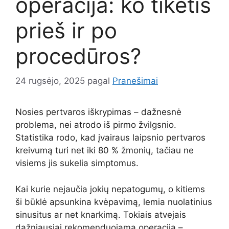
operacija: ko tikėtis
prieš ir po
procedūros?
24 rugsėjo, 2025
pagal
Pranešimai
Nosies pertvaros iškrypimas – dažnesnė
problema, nei atrodo iš pirmo žvilgsnio.
Statistika rodo, kad įvairaus laipsnio pertvaros
kreivumą turi net iki 80 % žmonių, tačiau ne
visiems jis sukelia simptomus.
Kai kurie nejaučia jokių nepatogumų, o kitiems
ši būklė apsunkina kvėpavimą, lemia nuolatinius
sinusitus ar net knarkimą. Tokiais atvejais
dažniausiai rekomenduojama operacija –