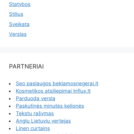
Statybos
Stilius
Sveikata
Verslas
PARTNERIAI
Seo paslaugos beklamosnegerai.lt
Kosmetikos atsiliepimai Influx.lt
Parduoda verslą
Paskutinės minutės kelionės
Tekstų rašymas
Anglu Lietuviu vertejas
Linen curtains