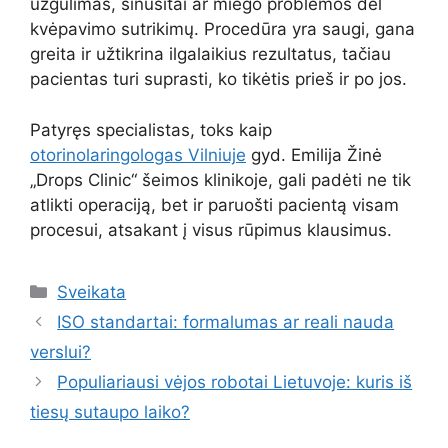
užgulimas, sinusitai ar miego problemos dėl
kvėpavimo sutrikimų. Procedūra yra saugi, gana
greita ir užtikrina ilgalaikius rezultatus, tačiau
pacientas turi suprasti, ko tikėtis prieš ir po jos.
Patyręs specialistas, toks kaip
otorinolaringologas Vilniuje
gyd. Emilija Žinė
„Drops Clinic“ šeimos klinikoje, gali padėti ne tik
atlikti operaciją, bet ir paruošti pacientą visam
procesui, atsakant į visus rūpimus klausimus.
Kategorijos
Sveikata
ISO standartai: formalumas ar reali nauda
verslui?
Populiariausi vėjos robotai Lietuvoje: kuris iš
tiesų sutaupo laiko?