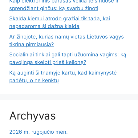
Kaip elektroninis parašas veikia teismuose ir
sprendžiant ginčus: ką svarbu žinoti
Skalda kiemui atrodo gražiai tik tada, kai
nepadaroma ši dažna klaida
Ar žinojote, kurias namų vietas Lietuvos vagys
tikrina pirmiausia?
Socialiniai tinklai gali tapti užuomina vagims: ką
pavojinga skelbti prieš kelionę?
Ką auginti šiltnamyje kartu, kad kaimynystė
padėtų, o ne kenktų
Archyvas
2026 m. rugpjūčio mėn.