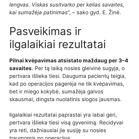
lengvas. Viskas susitvarko per kelias savaites,
kai sumažėja patinimas
“, – sako gyd. E. Žinė.
Pasveikimas ir
ilgalaikiai rezultatai
Pilnai kvėpavimas atsistato maždaug per 3–4
savaites
. Per tą laiką nosies gleivinė sugyja, o
pertvara išlieka tiesi. Dauguma pacientų teigia,
kad po operacijos pagerėja ne tik kvėpavimas,
bet ir miego kokybė, sumažėja galvos
skausmai, dingsta nuolatinis slogos jausmas.
Ilgalaikiai rezultatai paprastai yra labai geri,
pertvara išlieka tiesi visą gyvenimą. Recidyvai
yra reti, dažniausiai jie susiję su nosies
traumomis po operacijos.