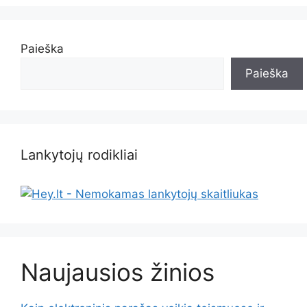
Paieška
Paieška
Lankytojų rodikliai
Naujausios žinios