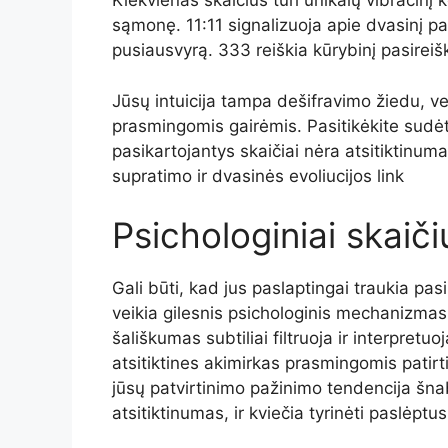
Kiekvienas skaičius turi unikalų vibracinį 
sąmonę. 11:11 signalizuoja apie dvasinį pa
pusiausvyrą. 333 reiškia kūrybinį pasirei
Jūsų intuicija tampa dešifravimo žiedu, v
prasmingomis gairėmis. Pasitikėkite sudėt
pasikartojantys skaičiai nėra atsitiktinumai
supratimo ir dvasinės evoliucijos link
Psichologiniai skaič
Gali būti, kad jus paslaptingai traukia pas
veikia gilesnis psichologinis mechanizma
šališkumas subtiliai filtruoja ir interpre
atsitiktines akimirkas prasmingomis patirti
jūsų patvirtinimo pažinimo tendencija šn
atsitiktinumas, ir kviečia tyrinėti paslėpt