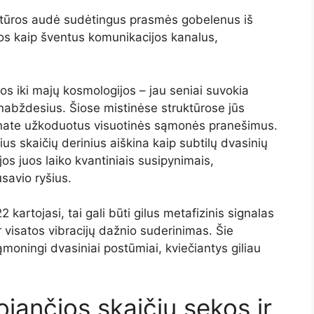
kultūros audė sudėtingus prasmės gobelenus iš
os kaip šventus komunikacijos kanalus,
os iki majų kosmologijos – jau seniai suvokia
šnabždesius. Šiose mistinėse struktūrose jūs
gaunate užkoduotus visuotinės sąmonės pranešimus.
s skaičių derinius aiškina kaip subtilų dvasinių
jos juos laiko kvantiniais susipynimais,
usavio ryšius.
 kartojasi, tai gali būti gilus metafizinis signalas
r visatos vibracijų dažnio suderinimas. Šie
ąmoningi dvasiniai postūmiai, kviečiantys giliau
ojančios skaičių sekos ir