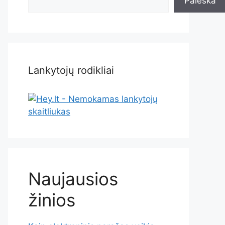
Paieška
Lankytojų rodikliai
Naujausios
žinios