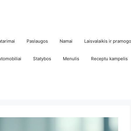
atarimai
Paslaugos
Namai
Laisvalaikis ir pramog
utomobiliai
Statybos
Menulis
Receptu kampelis