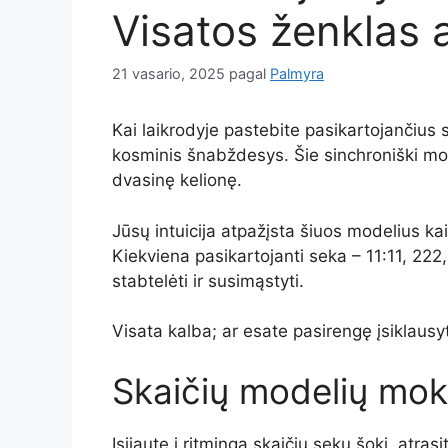
Visatos ženklas a
21 vasario, 2025
pagal
Palmyra
Kai laikrodyje pastebite pasikartojančius s
kosminis šnabždesys. Šie sinchroniški mom
dvasinę kelionę.
Jūsų intuicija atpažįsta šiuos modelius k
Kiekviena pasikartojanti seka – 11:11, 222,
stabtelėti ir susimąstyti.
Visata kalba; ar esate pasirengę įsiklausyt
Skaičių modelių mok
Įsijautę į ritmingą skaičių sekų šokį, atra