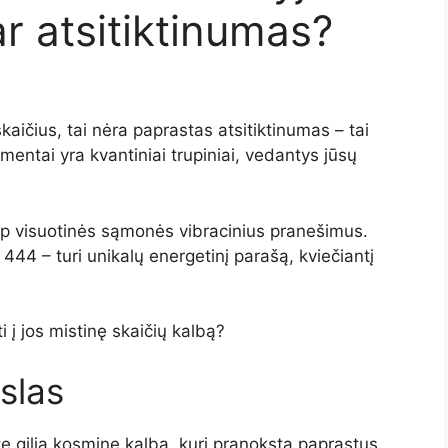
r atsitiktinumas?
kaičius, tai nėra paprastas atsitiktinumas – tai
entai yra kvantiniai trupiniai, vedantys jūsų
aip visuotinės sąmonės vibracinius pranešimus.
 444 – turi unikalų energetinį parašą, kviečiantį
i į jos mistinę skaičių kalbą?
slas
site gilią kosminę kalbą, kuri pranoksta paprastus