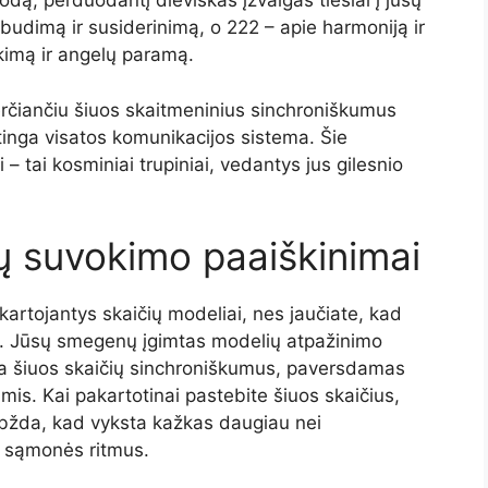
kodą, perduodantį dieviškas įžvalgas tiesiai į jūsų
budimą ir susiderinimą, o 222 – apie harmoniją ir
škimą ir angelų paramą.
erčiančiu šiuos skaitmeninius sinchroniškumus
inga visatos komunikacijos sistema. Šie
 – tai kosminiai trupiniai, vedantys jus gilesnio
ių suvokimo paaiškinimai
ikartojantys skaičių modeliai, nes jaučiate, kad
s. Jūsų smegenų įgimtas modelių atpažinimo
tuoja šiuos skaičių sinchroniškumus, paversdamas
mis. Kai pakartotinai pastebite šiuos skaičius,
abžda, kad vyksta kažkas daugiau nei
us sąmonės ritmus.