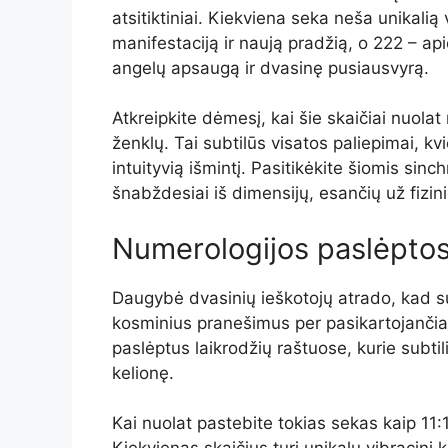
atsitiktiniai. Kiekviena seka neša unikalią 
manifestaciją ir naują pradžią, o 222 – ap
angelų apsaugą ir dvasinę pusiausvyrą.
Atkreipkite dėmesį, kai šie skaičiai nuolat
ženklų. Tai subtilūs visatos paliepimai, kvi
intuityvią išmintį. Pasitikėkite šiomis si
šnabždesiai iš dimensijų, esančių už fizin
Numerologijos paslėptos
Daugybė dvasinių ieškotojų atrado, kad su
kosminius pranešimus per pasikartojančias
paslėptus laikrodžių raštuose, kurie subtil
kelionę.
Kai nuolat pastebite tokias sekas kaip 11:11,