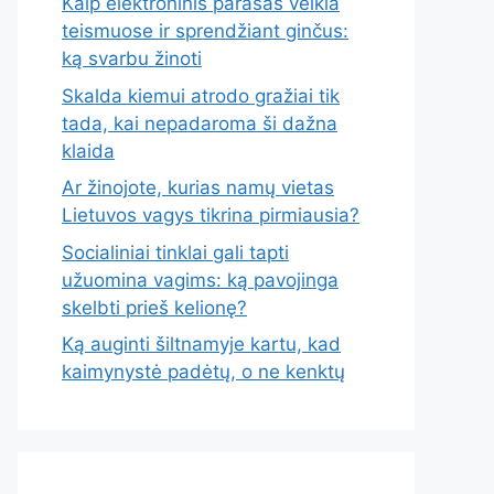
Kaip elektroninis parašas veikia
teismuose ir sprendžiant ginčus:
ką svarbu žinoti
Skalda kiemui atrodo gražiai tik
tada, kai nepadaroma ši dažna
klaida
Ar žinojote, kurias namų vietas
Lietuvos vagys tikrina pirmiausia?
Socialiniai tinklai gali tapti
užuomina vagims: ką pavojinga
skelbti prieš kelionę?
Ką auginti šiltnamyje kartu, kad
kaimynystė padėtų, o ne kenktų