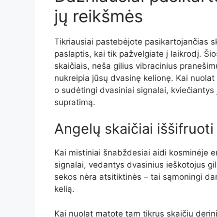
jų reikšmės
Tikriausiai pastebėjote pasikartojančias 
paslaptis, kai tik pažvelgiate į laikrodį.
skaičiais, neša gilius vibracinius praneši
nukreipia jūsų dvasinę kelionę. Kai nuolat 
o sudėtingi dvasiniai signalai, kviečiantys
supratimą.
Angelų skaičiai iššifruoti
Kai mistiniai šnabždesiai aidi kosminėje e
signalai, vedantys dvasinius ieškotojus gi
sekos nėra atsitiktinės – tai sąmoningi dan
kelią.
Kai nuolat matote tam tikrus skaičių derini