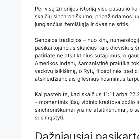
Per visą žmonijos istoriją viso pasaulio 
skaičių sinchroniškumo, pripažindamos ju
jungiančius žemiškąją ir dvasinę sritis.
Senosios tradicijos – nuo kinų numerologij
pasikartojančius skaičius kaip dieviškus 
patiriate ne atsitiktinius sutapimus, o 
Amerikos indėnų šamanistinė praktika tokiu
vadovų įsikišimą, o Rytų filosofinės tradici
atskleidžiančiais gilesnius kosminius tarp
Kai pastebite, kad skaičius 11:11 arba 22:22
– momentinis jūsų vidinio kraštovaizdžio i
sinchroniškumai yra ne atsitiktinumai, o s
susimąstyti.
Dažniausiai pasikart