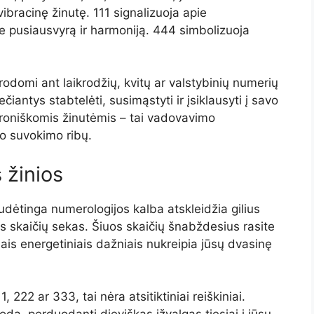
vibracinę žinutę. 111 signalizuoja apie
ie pusiausvyrą ir harmoniją. 444 simbolizuoja
 rodomi ant laikrodžių, kvitų ar valstybinių numerių
ečiantys stabtelėti, susimąstyti ir įsiklausyti į savo
nchroniškomis žinutėmis – tai vadovavimo
io suvokimo ribų.
 žinios
dėtinga numerologijos kalba atskleidžia gilius
 skaičių sekas. Šiuos skaičių šnabždesius rasite
iais energetiniais dažniais nukreipia jūsų dvasinę
 222 ar 333, tai nėra atsitiktiniai reiškiniai.