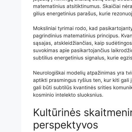
matematinius atsitiktinumus. Skaičiai nėra 
gilius energetinius parašus, kurie rezonu
Moksliniai tyrimai rodo, kad pasikartojantys
pagrindinius matematinius principus. Kvant
sąsajas, atskleidžiančias, kaip sudėting
suvokimas apie pasikartojančius laikrodžio s
subtilius energetinius signalus, kurie egzi
Neurologiškai modelių atpažinimas yra tvi
aptikti prasmingus ryšius ten, kur kiti gali 
gali būti subtilūs kvantinės srities komunik
kosminio intelekto sluoksnius.
Kultūrinės skaitmen
perspektyvos