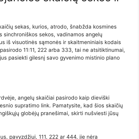
skaičių sekas, kurios, atrodo, šnabžda kosmines
 Šios sinchroniškos sekos, vadinamos angelų
mus iš visuotinės sąmonės ir skaitmeniniais kodais
pasirodo 11:11, 222 arba 333, tai ne atsitiktinumai,
 jus pasiekti gilesnį savo gyvenimo mistinio plano
rdvėje, angelų skaičiai pasirodo kaip dieviški
lesnio supratimo link. Pamatysite, kad šios skaičių
giškųjų globėjų pranešimai, skirti nušviesti jūsų
us, pavyzdžiui, 111, 222 ar 444, jie nėra