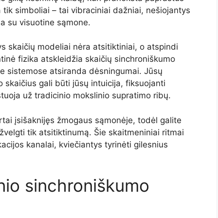
tik simboliai – tai vibraciniai dažniai, nešiojantys
oja su visuotine sąmone.
 skaičių modeliai nėra atsitiktiniai, o atspindi
inė fizika atskleidžia skaičių sinchroniškumo
ose sistemose atsiranda dėsningumai. Jūsų
kaičius gali būti jūsų intuicija, fiksuojanti
stuoja už tradicinio mokslinio supratimo ribų.
rtai įsišaknijęs žmogaus sąmonėje, todėl galite
įžvelgti tik atsitiktinumą. Šie skaitmeniniai ritmai
acijos kanalai, kviečiantys tyrinėti gilesnius
inio sinchroniškumo