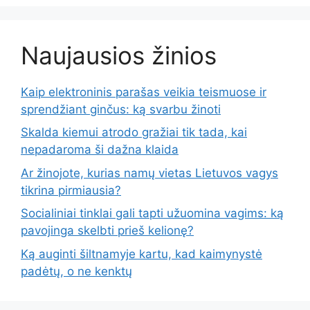
Naujausios žinios
Kaip elektroninis parašas veikia teismuose ir
sprendžiant ginčus: ką svarbu žinoti
Skalda kiemui atrodo gražiai tik tada, kai
nepadaroma ši dažna klaida
Ar žinojote, kurias namų vietas Lietuvos vagys
tikrina pirmiausia?
Socialiniai tinklai gali tapti užuomina vagims: ką
pavojinga skelbti prieš kelionę?
Ką auginti šiltnamyje kartu, kad kaimynystė
padėtų, o ne kenktų