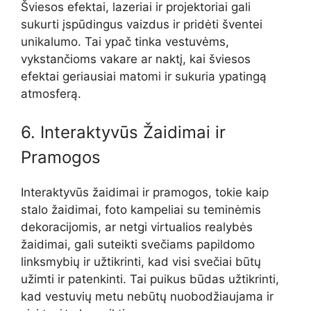
Šviesos efektai, lazeriai ir projektoriai gali
sukurti įspūdingus vaizdus ir pridėti šventei
unikalumo. Tai ypač tinka vestuvėms,
vykstančioms vakare ar naktį, kai šviesos
efektai geriausiai matomi ir sukuria ypatingą
atmosferą.
6. Interaktyvūs Žaidimai ir
Pramogos
Interaktyvūs žaidimai ir pramogos, tokie kaip
stalo žaidimai, foto kampeliai su teminėmis
dekoracijomis, ar netgi virtualios realybės
žaidimai, gali suteikti svečiams papildomo
linksmybių ir užtikrinti, kad visi svečiai būtų
užimti ir patenkinti. Tai puikus būdas užtikrinti,
kad vestuvių metu nebūtų nuobodžiaujama ir