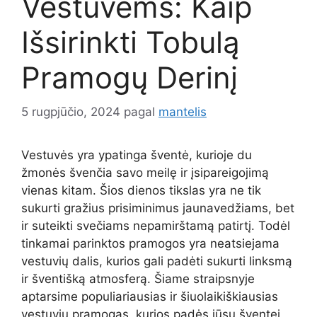
Vestuvėms: Kaip
Išsirinkti Tobulą
Pramogų Derinį
5 rugpjūčio, 2024
pagal
mantelis
Vestuvės yra ypatinga šventė, kurioje du
žmonės švenčia savo meilę ir įsipareigojimą
vienas kitam. Šios dienos tikslas yra ne tik
sukurti gražius prisiminimus jaunavedžiams, bet
ir suteikti svečiams nepamirštamą patirtį. Todėl
tinkamai parinktos pramogos yra neatsiejama
vestuvių dalis, kurios gali padėti sukurti linksmą
ir šventišką atmosferą. Šiame straipsnyje
aptarsime populiariausias ir šiuolaikiškiausias
vestuvių pramogas, kurios padės jūsų šventei