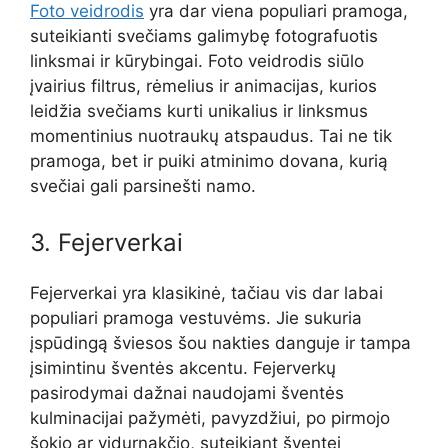
Foto veidrodis
yra dar viena populiari pramoga,
suteikianti svečiams galimybę fotografuotis
linksmai ir kūrybingai. Foto veidrodis siūlo
įvairius filtrus, rėmelius ir animacijas, kurios
leidžia svečiams kurti unikalius ir linksmus
momentinius nuotraukų atspaudus. Tai ne tik
pramoga, bet ir puiki atminimo dovana, kurią
svečiai gali parsinešti namo.
3. Fejerverkai
Fejerverkai yra klasikinė, tačiau vis dar labai
populiari pramoga vestuvėms. Jie sukuria
įspūdingą šviesos šou nakties danguje ir tampa
įsimintinu šventės akcentu. Fejerverkų
pasirodymai dažnai naudojami šventės
kulminacijai pažymėti, pavyzdžiui, po pirmojo
šokio ar vidurnakčio, suteikiant šventei