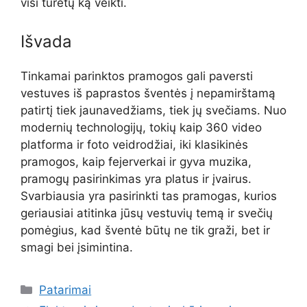
visi turėtų ką veikti.
Išvada
Tinkamai parinktos pramogos gali paversti
vestuves iš paprastos šventės į nepamirštamą
patirtį tiek jaunavedžiams, tiek jų svečiams. Nuo
modernių technologijų, tokių kaip 360 video
platforma ir foto veidrodžiai, iki klasikinės
pramogos, kaip fejerverkai ir gyva muzika,
pramogų pasirinkimas yra platus ir įvairus.
Svarbiausia yra pasirinkti tas pramogas, kurios
geriausiai atitinka jūsų vestuvių temą ir svečių
pomėgius, kad šventė būtų ne tik graži, bet ir
smagi bei įsimintina.
Kategorijos
Patarimai