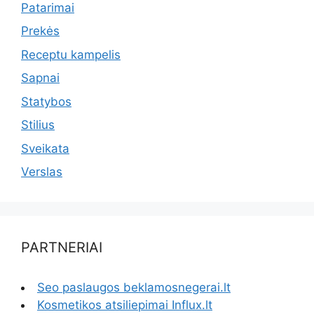
Patarimai
Prekės
Receptu kampelis
Sapnai
Statybos
Stilius
Sveikata
Verslas
PARTNERIAI
Seo paslaugos beklamosnegerai.lt
Kosmetikos atsiliepimai Influx.lt