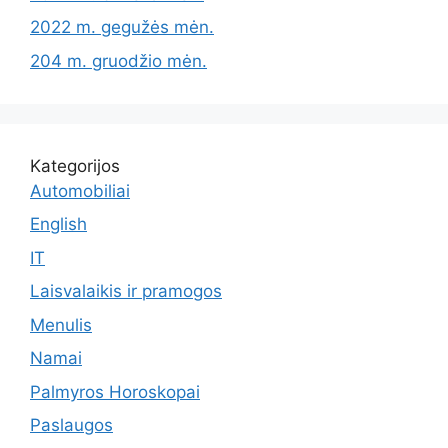
2022 m. gegužės mėn.
204 m. gruodžio mėn.
Kategorijos
Automobiliai
English
IT
Laisvalaikis ir pramogos
Menulis
Namai
Palmyros Horoskopai
Paslaugos