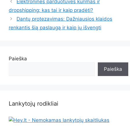
Elektroninės parduotuvės kūrimas ir
dropshipping: kas tai ir kaip pradėti?
Dantų protezavimas: Dažniausios klaidos
renkantis šią paslaugą ir kaip jų išvengti
Paieška
Paieška
Lankytojų rodikliai