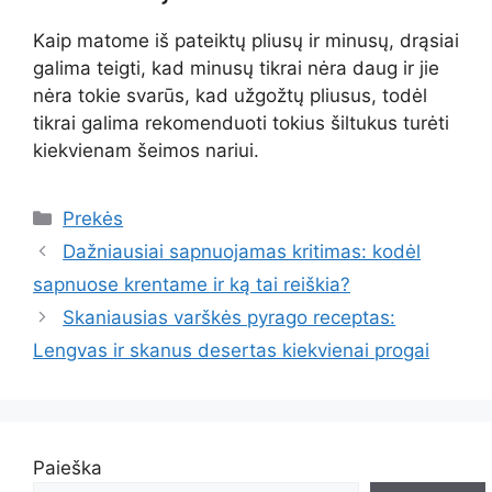
Kaip matome iš pateiktų pliusų ir minusų, drąsiai
galima teigti, kad minusų tikrai nėra daug ir jie
nėra tokie svarūs, kad užgožtų pliusus, todėl
tikrai galima rekomenduoti tokius šiltukus turėti
kiekvienam šeimos nariui.
Kategorijos
Prekės
Dažniausiai sapnuojamas kritimas: kodėl
sapnuose krentame ir ką tai reiškia?
Skaniausias varškės pyrago receptas:
Lengvas ir skanus desertas kiekvienai progai
Paieška