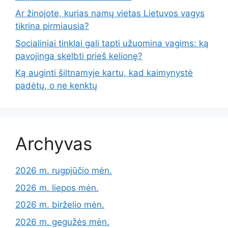
Ar žinojote, kurias namų vietas Lietuvos vagys
tikrina pirmiausia?
Socialiniai tinklai gali tapti užuomina vagims: ką
pavojinga skelbti prieš kelionę?
Ką auginti šiltnamyje kartu, kad kaimynystė
padėtų, o ne kenktų
Archyvas
2026 m. rugpjūčio mėn.
2026 m. liepos mėn.
2026 m. birželio mėn.
2026 m. gegužės mėn.