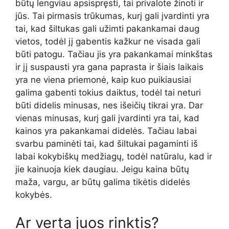
būtų lengviau apsispręsti, tai privalote žinoti ir
jūs. Tai pirmasis trūkumas, kurį gali įvardinti yra
tai, kad šiltukas gali užimti pakankamai daug
vietos, todėl jį gabentis kažkur ne visada gali
būti patogu. Tačiau jis yra pakankamai minkštas
ir jį suspausti yra gana paprasta ir šiais laikais
yra ne viena priemonė, kaip kuo puikiausiai
galima gabenti tokius daiktus, todėl tai neturi
būti didelis minusas, nes išeičių tikrai yra. Dar
vienas minusas, kurį gali įvardinti yra tai, kad
kainos yra pakankamai didelės. Tačiau labai
svarbu paminėti tai, kad šiltukai pagaminti iš
labai kokybiškų medžiagų, todėl natūralu, kad ir
jie kainuoja kiek daugiau. Jeigu kaina būtų
maža, vargu, ar būtų galima tikėtis didelės
kokybės.
Ar verta juos rinktis?