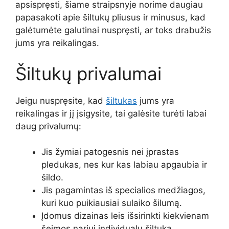
apsispręsti, šiame straipsnyje norime daugiau
papasakoti apie šiltukų pliusus ir minusus, kad
galėtumėte galutinai nuspręsti, ar toks drabužis
jums yra reikalingas.
Šiltukų privalumai
Jeigu nuspręsite, kad
šiltukas
jums yra
reikalingas ir jį įsigysite, tai galėsite turėti labai
daug privalumų:
Jis žymiai patogesnis nei įprastas
pledukas, nes kur kas labiau apgaubia ir
šildo.
Jis pagamintas iš specialios medžiagos,
kuri kuo puikiausiai sulaiko šilumą.
Įdomus dizainas leis išsirinkti kiekvienam
šeimos nariui individualų šiltuką.