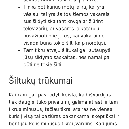
Tinka bet kuriuo metų laiku, kai yra
vėsiau, tai yra šaltos žiemos vakarais
susišildyti skaitant knygą ar žiūrint
televizorių, ar vasaros laikotarpiu
nuvažiuoti prie jūros, kai vakarai ne
visada būna tokie šilti kaip norėtųsi.
Tam tikru atveju šiltukai gali sutaupyti
jūsų šildymo sąskaitas, nes namai gali
būti ne tokie šilti.
Šiltukų trūkumai
Kai kam gali pasirodyti keista, kad išvardijus
tiek daug šiltuko privalumų galima atrasti ir tam
tikrus minusus, tačiau tikrai atsiras ne vienas,
kuris į visą tai pažiūrės pakankamai skeptiškai ir
bent jau kelis minusus tikrai įvardins. Kad jums