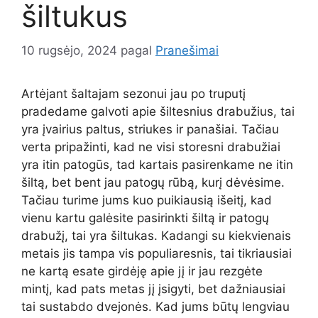
šiltukus
10 rugsėjo, 2024
pagal
Pranešimai
Artėjant šaltajam sezonui jau po truputį
pradedame galvoti apie šiltesnius drabužius, tai
yra įvairius paltus, striukes ir panašiai. Tačiau
verta pripažinti, kad ne visi storesni drabužiai
yra itin patogūs, tad kartais pasirenkame ne itin
šiltą, bet bent jau patogų rūbą, kurį dėvėsime.
Tačiau turime jums kuo puikiausią išeitį, kad
vienu kartu galėsite pasirinkti šiltą ir patogų
drabužį, tai yra šiltukas. Kadangi su kiekvienais
metais jis tampa vis populiaresnis, tai tikriausiai
ne kartą esate girdėję apie jį ir jau rezgėte
mintį, kad pats metas jį įsigyti, bet dažniausiai
tai sustabdo dvejonės. Kad jums būtų lengviau