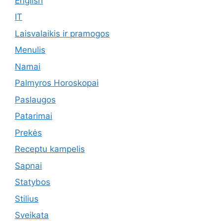
English
IT
Laisvalaikis ir pramogos
Menulis
Namai
Palmyros Horoskopai
Paslaugos
Patarimai
Prekės
Receptu kampelis
Sapnai
Statybos
Stilius
Sveikata