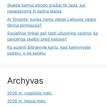
Skalda kiemui atrodo gražiai tik tada, kai
nepadaroma ši dažna klaida
Ar žinojote, kurias namų vietas Lietuvos vagys
tikrina pirmiausia?
Socialiniai tinklai gali tapti užuomina vagims: ką
pavojinga skelbti prieš kelionę?
Ką auginti šiltnamyje kartu, kad kaimynystė
padėtų, o ne kenktų
Archyvas
2026 m. rugpjūčio mėn.
2026 m. liepos mėn.