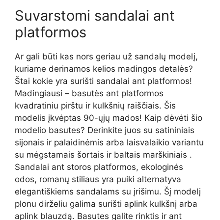
Suvarstomi sandalai ant
platformos
Ar gali būti kas nors geriau už sandalų modelį,
kuriame derinamos kelios madingos detalės?
Štai kokie yra surišti sandalai ant platformos!
Madingiausi – basutės ant platformos
kvadratiniu pirštu ir kulkšnių raiščiais. Šis
modelis įkvėptas 90-ųjų mados! Kaip dėvėti šio
modelio basutes? Derinkite juos su satininiais
sijonais ir palaidinėmis arba laisvalaikio variantu
su mėgstamais šortais ir baltais marškiniais .
Sandalai ant storos platformos, ekologinės
odos, romanų stiliaus yra puiki alternatyva
elegantiškiems sandalams su įrišimu. Šį modelį
plonu dirželiu galima surišti aplink kulkšnį arba
aplink blauzdą. Basutes galite rinktis ir ant