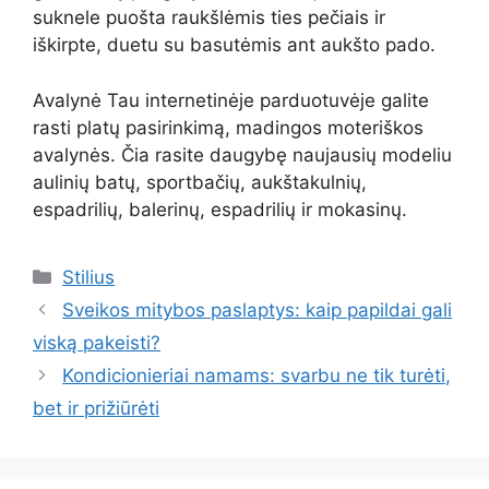
suknele puošta raukšlėmis ties pečiais ir
iškirpte, duetu su basutėmis ant aukšto pado.
Avalynė Tau internetinėje parduotuvėje galite
rasti platų pasirinkimą, madingos moteriškos
avalynės. Čia rasite daugybę naujausių modeliu
aulinių batų, sportbačių, aukštakulnių,
espadrilių, balerinų, espadrilių ir mokasinų.
Kategorijos
Stilius
Sveikos mitybos paslaptys: kaip papildai gali
viską pakeisti?
Kondicionieriai namams: svarbu ne tik turėti,
bet ir prižiūrėti