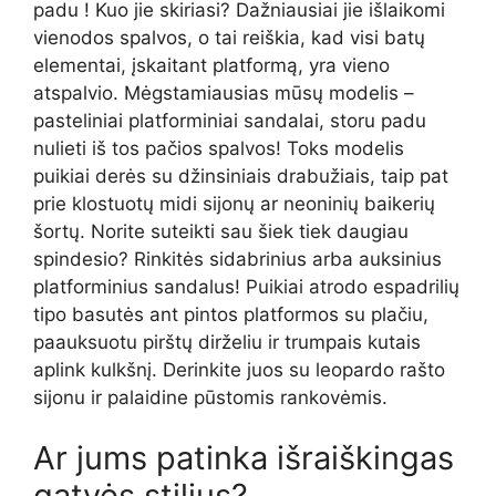
padu ! Kuo jie skiriasi? Dažniausiai jie išlaikomi
vienodos spalvos, o tai reiškia, kad visi batų
elementai, įskaitant platformą, yra vieno
atspalvio. Mėgstamiausias mūsų modelis –
pasteliniai platforminiai sandalai, storu padu
nulieti iš tos pačios spalvos! Toks modelis
puikiai derės su džinsiniais drabužiais, taip pat
prie klostuotų midi sijonų ar neoninių baikerių
šortų. Norite suteikti sau šiek tiek daugiau
spindesio? Rinkitės sidabrinius arba auksinius
platforminius sandalus! Puikiai atrodo espadrilių
tipo basutės ant pintos platformos su plačiu,
paauksuotu pirštų dirželiu ir trumpais kutais
aplink kulkšnį. Derinkite juos su leopardo rašto
sijonu ir palaidine pūstomis rankovėmis.
Ar jums patinka išraiškingas
gatvės stilius?