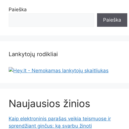
Paieška
Paieška
Lankytojų rodikliai
Naujausios žinios
Kaip elektroninis parašas veikia teismuose ir
sprendžiant ginčus: ką svarbu žinoti