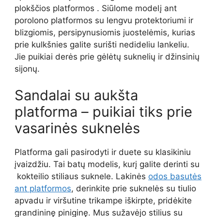
plokščios platformos . Siūlome modelį ant
porolono platformos su lengvu protektoriumi ir
blizgiomis, persipynusiomis juostelėmis, kurias
prie kulkšnies galite surišti nedideliu lankeliu.
Jie puikiai derės prie gėlėtų suknelių ir džinsinių
sijonų.
Sandalai su aukšta
platforma – puikiai tiks prie
vasarinės suknelės
Platforma gali pasirodyti ir duete su klasikiniu
įvaizdžiu. Tai batų modelis, kurį galite derinti su
kokteilio stiliaus suknele. Lakinės
odos basutės
ant platformos
, derinkite prie suknelės su tiulio
apvadu ir viršutine trikampe iškirpte, pridėkite
grandininę piniginę. Mus sužavėjo stilius su