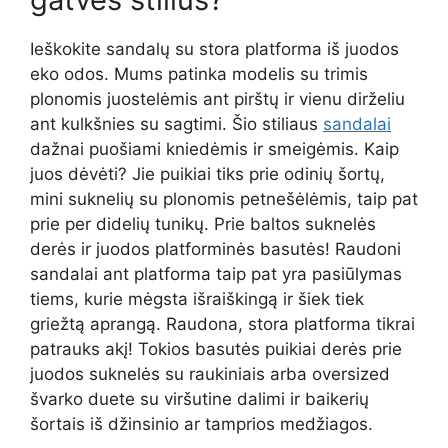
Ieškokite sandalų su stora platforma iš juodos
eko odos. Mums patinka modelis su trimis
plonomis juostelėmis ant pirštų ir vienu dirželiu
ant kulkšnies su sagtimi. Šio stiliaus
sandalai
dažnai puošiami kniedėmis ir smeigėmis. Kaip
juos dėvėti? Jie puikiai tiks prie odinių šortų,
mini suknelių su plonomis petnešėlėmis, taip pat
prie per didelių tunikų. Prie baltos suknelės
derės ir juodos platforminės basutės! Raudoni
sandalai ant platforma taip pat yra pasiūlymas
tiems, kurie mėgsta išraiškingą ir šiek tiek
griežtą aprangą. Raudona, stora platforma tikrai
patrauks akį! Tokios basutės puikiai derės prie
juodos suknelės su raukiniais arba oversized
švarko duete su viršutine dalimi ir baikerių
šortais iš džinsinio ar tamprios medžiagos.