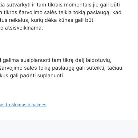
a sutvarkyti ir tam tikrais momentais jie gali būti
 tikros šarvojimo salės teikia tokią paslaugą, kad
us reikalus, kurių dėka kūnas gali būti
uo atsisveikinama.
d galima susiplanuoti tam tikrą dalį laidotuvių,
šarvojimo salės tokią paslaugą gali suteikti, tačiau
ykus gali padėti suplanuoti.
ius troškimus ir baimes