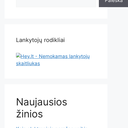
Paieška
Lankytojų rodikliai
Naujausios
žinios