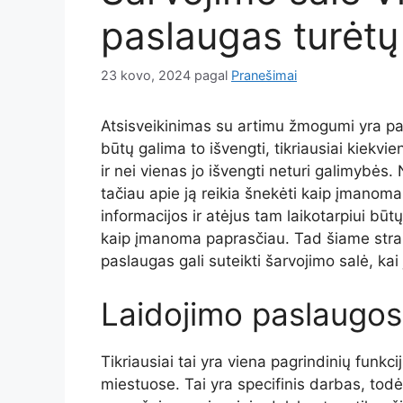
paslaugas turėtų 
23 kovo, 2024
pagal
Pranešimai
Atsisveikinimas su artimu žmogumi yra pak
būtų galima to išvengti, tikriausiai kiekvi
ir nei vienas jo išvengti neturi galimybės.
tačiau apie ją reikia šnekėti kaip įmanom
informacijos ir atėjus tam laikotarpiui būt
kaip įmanoma paprasčiau. Tad šiame straip
paslaugas gali suteikti šarvojimo salė, kai
Laidojimo paslaugos
Tikriausiai tai yra viena pagrindinių funkci
miestuose. Tai yra specifinis darbas, todė