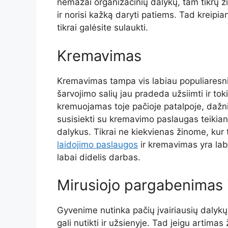
nemažai organizacinių dalykų, tam tikrų žin
ir norisi kažką daryti patiems. Tad kreipia
tikrai galėsite sulaukti.
Kremavimas
Kremavimas tampa vis labiau populiaresnis
šarvojimo salių jau pradeda užsiimti ir t
kremuojamas toje pačioje patalpoje, dažnia
susisiekti su kremavimo paslaugas teikianči
dalykus. Tikrai ne kiekvienas žinome, kur 
laidojimo paslaugos
ir kremavimas yra lab
labai didelis darbas.
Mirusiojo pargabenimas 
Gyvenime nutinka pačių įvairiausių dalykų
gali nutikti ir užsienyje. Tad jeigu artima