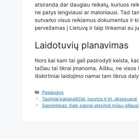
atsiranda dar daugiau reikalų, kuriuos reiki
ne patys lengviausi ar maloniausi. Tad tam
sutvarko visus reikiamus dokumentus ir kit
pervežamas į Lietuvą ir taip tinkamai su j
Laidotuvių planavimas
Nors kai kam tai gali pasirodyti keista, ka
tačiau tai tikrai įmanoma. Aišku, ne visos 
išskirtiniai laidojimo namai tam tikrus dal
Kategorijos
Paslaugos
Tautiniai kaklaraiščiai, juostos ir kt. aksesuarai
Sapnininkas: Kaip sapnai atspindi mūsų giliaus