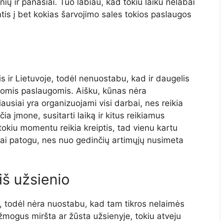
ių ir panašiai. Tuo labiau, kad tokiu laiku nelabai
ntis į bet kokias šarvojimo sales tokios paslaugos
 ir Lietuvoje, todėl nenuostabu, kad ir daugelis
okiomis paslaugomis. Aišku, kūnas nėra
usiai yra organizuojami visi darbai, nes reikia
a įmone, susitarti laiką ir kitus reikiamus
tokiu momentu reikia kreiptis, tad vienu kartu
ai patogu, nes nuo gedinčių artimųjų nusimeta
iš užsienio
, todėl nėra nuostabu, kad tam tikros nelaimės
s žmogus miršta ar žūsta užsienyje, tokiu atveju