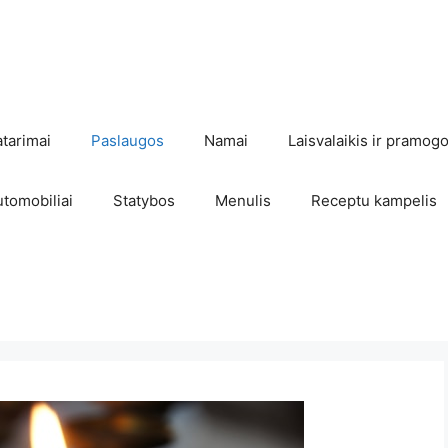
atarimai
Paslaugos
Namai
Laisvalaikis ir pramog
utomobiliai
Statybos
Menulis
Receptu kampelis