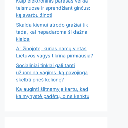
Kaip elektroninis parašas veikia
teismuose ir sprendžiant ginčus:
ką svarbu žinoti
Skalda kiemui atrodo gražiai tik
tada, kai nepadaroma ši dažna
klaida
Ar žinojote, kurias namų vietas
Lietuvos vagys tikrina pirmiausia?
Socialiniai tinklai gali tapti
užuomina vagims: ką pavojinga
skelbti prieš kelionę?
Ką auginti šiltnamyje kartu, kad
kaimynystė padėtų, o ne kenktų