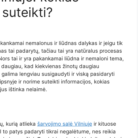
suteikti?
ankamai nemalonus ir liūdnas dalykas ir jeigu tik
enas tai padarytų, tačiau tai yra natūralus procesas
 Nors tai ir yra pakankamai liūdna ir nemaloni tema,
a daugiau, kad kiekvienas žinotų daugiau
ų galima lengviau susigaudyti ir viską pasidaryti
snyje ir norime suteikti informacijos, kokias
 jus ištinka nelaimė.
jų, kurią atlieka
šarvojimo salė Vilniuje
ir kituose
l to patys padaryti tikrai negalėtume, nes reikia