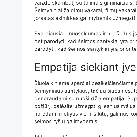
vaizdo skambutį su tolimais giminaičiais, 
Šeimyniniai žaidimų vakarai, filmų vakara
įprastas akimirkas galimybėmis užmegzti r
Svarbiausia – nuoseklumas ir nuoširdus įs
bet parodyti, kad šeimos santykiai yra pri
parodyti, kad šeimos santykiai yra priorite
Empatija siekiant įve
Šiuolaikiniame sparčiai besikeičiančiame p
šeimyninius santykius, tačiau šiuos nesut
bendraudami su nuoširdžia empatija. Supras
požiūrį, galėsite užmegzti gilesnius ryšius
norėdami mokytis vieni iš kitų, galimus ko
šeimos ryšių galimybėmis.