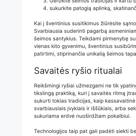
Gerbkite šeimos tradicijas ir kartu bū
sukurkite patogią aplinką, skatina
Kai į šventinius susitikimus žiūrėsite sąmoni
Svarbiausia suderinti pagarbą asmeninia
šeimos santykius. Teikdami pirmenybę sup
vienas kito gyvenimu, šventinius susibūri
patirtimi, stiprinančia unikalią šeimos ta
Savaitės ryšio ritualai
Reikšmingi ryšiai užmezgami ne tik ypatin
tikslingą praktiką, kuri į savaitės ritmą į
sukurti tokias tradicijas, kaip kassavaitin
svarbiausiais įvykiais ir iššūkiais, arba s
sukuriama erdvė nuoširdžiam pokalbiui.
Technologijos taip pat gali padėti siekti 