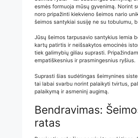
esmės formuoja mūsų gyvenimą. Norint supr
noro pripažinti kiekvieno šeimos nario unik
šeimos santykiai susiję ne su tobulumu, be
Jūsų šeimos tarpusavio santykius lemia b
kartų patirtis ir neišsakytos emocinės istor
tiek galimybių giliau suprasti. Pripažinda
empatiškesnius ir prasmingesnius ryšius.
Suprasti šias sudėtingas šeimynines siste
tai labai svarbu norint palaikyti tvirtus, p
palaikymą ir asmeninį augimą.
Bendravimas: Šeimos
ratas