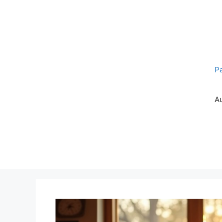
Pereiti
prie
turinio
P
A