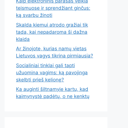
Kaip elektroninis parašas veikia
teismuose ir sprendžiant ginčus:
ką svarbu žinoti
Skalda kiemui atrodo gražiai tik
tada, kai nepadaroma ši dažna
klaida
Ar žinojote, kurias namų vietas
Lietuvos vagys tikrina pirmiausia?
Socialiniai tinklai gali tapti
užuomina vagims: ką pavojinga
skelbti prieš kelionę?
Ką auginti šiltnamyje kartu, kad
kaimynystė padėtų, o ne kenktų