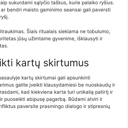
taip sukurdami sąlyčio taškus, kurie palaiko ryšius.
i ar bendri maisto gaminimo seansai gali paversti
yšį.
itraukimas. Šiais ritualais siekiama ne tobulumo,
oritetas jūsų užimtame gyvenime, išklausyti ir
tas.
ikti kartų skirtumus
asaulyje kartų skirtumai gali apsunkinti
arimus galite įveikti klausydamiesi be nuoskaudų ir
dami, kad kiekviena karta turi unikalią patirtį ir
 ir puoselėti abipusę pagarbą. Būdami atviri ir
nfliktus paversite prasmingo dialogo ir stipresnių