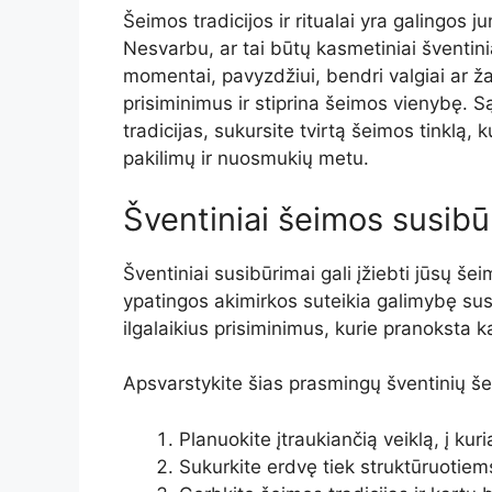
Šeimos tradicijos ir ritualai yra galingos ju
Nesvarbu, ar tai būtų kasmetiniai šventini
momentai, pavyzdžiui, bendri valgiai ar žai
prisiminimus ir stiprina šeimos vienybę. 
tradicijas, sukursite tvirtą šeimos tinklą, 
pakilimų ir nuosmukių metu.
Šventiniai šeimos susibū
Šventiniai susibūrimai gali įžiebti jūsų še
ypatingos akimirkos suteikia galimybę sustip
ilgalaikius prisiminimus, kurie pranoksta 
Apsvarstykite šias prasmingų šventinių še
Planuokite įtraukiančią veiklą, į kuri
Sukurkite erdvę tiek struktūruotie