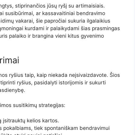
ngtys, stiprinančios jūsų ryšį su artimaisiais.
ai susibūrimai, ar kassavaitiniai bendravimo
dimų vakarai, šie papročiai sukuria ilgalaikius
Sąmoningai kurdami ir palaikydami šias prasmingas
kuris palaiko ir brangina vieni kitus gyvenimo
rimai
imos ryšius taip, kaip niekada neįsivaizdavote. Šios
rinti ryšius, pasidalyti istorijomis ir sukurti
kasdienybę.
imos susitikimų strategijas:
ą įsitrauktų kelios kartos.
ms pokalbiams, tiek spontaniškam bendravimui