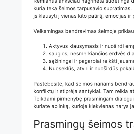
Remiantis anksčiau nagrinėta sudėtinga d
kuria teka šeimos tarpusavio supratimas. Rei
įsiklausyti į vienas kito patirtį, emocijas ir 
Veiksmingas bendravimas šeimoje priklau
Aktyvus klausymasis ir nuoširdi emp
saugios, nesmerkiančios erdvės dia
sąžiningai ir pagarbiai reikšti jausm
Nuoseklūs, atviri ir nuoširdūs pokalb
Pastebėsite, kad šeimos nariams bendrauja
konfliktų ir stiprėja santykiai. Tam reikia 
Teikdami pirmenybę prasmingam dialogui, 
kuriate aplinką, kurioje kiekvienas narys ja
Prasmingų šeimos trad