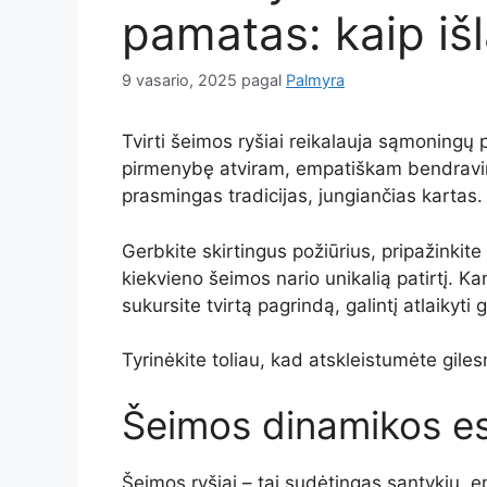
pamatas: kaip išla
9 vasario, 2025
pagal
Palmyra
Tvirti šeimos ryšiai reikalauja sąmoningų p
pirmenybę atviram, empatiškam bendravimui,
prasmingas tradicijas, jungiančias kartas.
Gerbkite skirtingus požiūrius, pripažinkit
kiekvieno šeimos nario unikalią patirtį. Ka
sukursite tvirtą pagrindą, galintį atlaikyti
Tyrinėkite toliau, kad atskleistumėte giles
Šeimos dinamikos e
Šeimos ryšiai – tai sudėtingas santykių, e