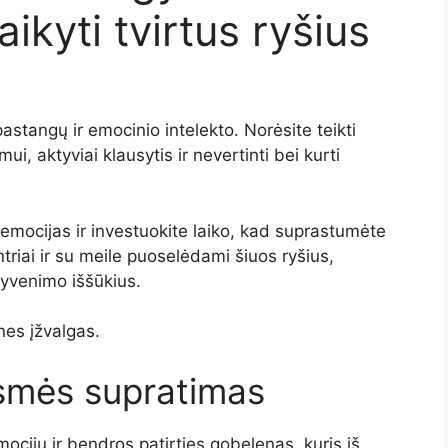
ikyti tvirtus ryšius
astangų ir emocinio intelekto. Norėsite teikti
 aktyviai klausytis ir nevertinti bei kurti
e emocijas ir investuokite laiko, kad suprastumėte
ntriai ir su meile puoselėdami šiuos ryšius,
 gyvenimo iššūkius.
nes įžvalgas.
smės supratimas
mocijų ir bendros patirties gobelenas, kuris iš