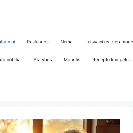
atarimai
Paslaugos
Namai
Laisvalaikis ir pramog
utomobiliai
Statybos
Menulis
Receptu kampelis