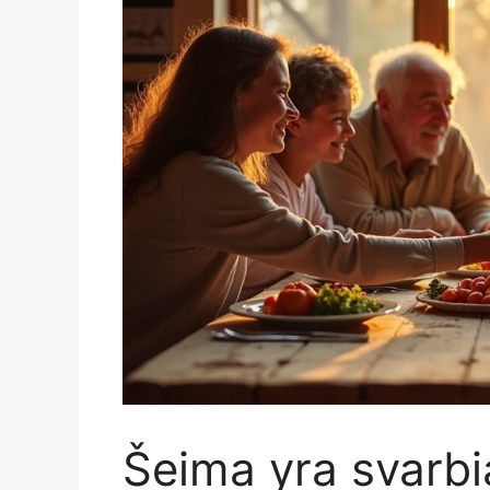
Šeima yra svarb