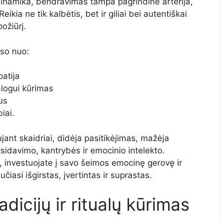
inamika, bendravimas tampa pagrindine arterija,
kia ne tik kalbėtis, bet ir giliai bei autentiškai
požiūrį.
so nuo:
atija
logui kūrimas
us
iai.
nt skaidriai, didėja pasitikėjimas, mažėja
atsidavimo, kantrybės ir emocinio intelekto.
investuojate į savo šeimos emocinę gerovę ir
učiasi išgirstas, įvertintas ir suprastas.
icijų ir ritualų kūrimas