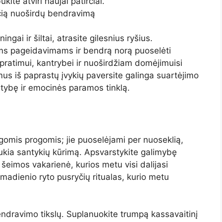
kite atviri naujai patirčiai.
nčią nuoširdų bendravimą
ngai ir šiltai, atrasite gilesnius ryšius.
ms pageidavimams ir bendrą norą puoselėti
ratimui, kantrybei ir nuoširdžiam domėjimuisi
mus iš paprastų įvykių paversite galinga suartėjimo
patybę ir emocinės paramos tinklą.
gomis progomis; jie puoselėjami per nuoseklią,
traukia santykių kūrimą. Apsvarstykite galimybę
ė šeimos vakarienė, kurios metu visi dalijasi
ekmadienio ryto pusryčių ritualas, kurio metu
bendravimo tikslų. Suplanuokite trumpą kassavaitinį