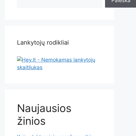
Paieška
Lankytojų rodikliai
Naujausios
žinios