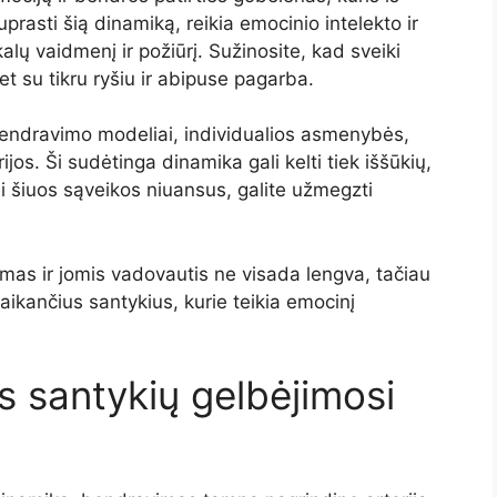
asti šią dinamiką, reikia emocinio intelekto ir
alų vaidmenį ir požiūrį. Sužinosite, kad sveiki
t su tikru ryšiu ir abipuse pagarba.
endravimo modeliai, individualios asmenybės,
ijos. Ši sudėtinga dinamika gali kelti tiek iššūkių,
mi šiuos sąveikos niuansus, galite užmegzti
mas ir jomis vadovautis ne visada lengva, tačiau
alaikančius santykius, kurie teikia emocinį
 santykių gelbėjimosi