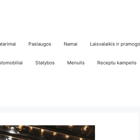
atarimai
Paslaugos
Namai
Laisvalaikis ir pramog
utomobiliai
Statybos
Menulis
Receptu kampelis