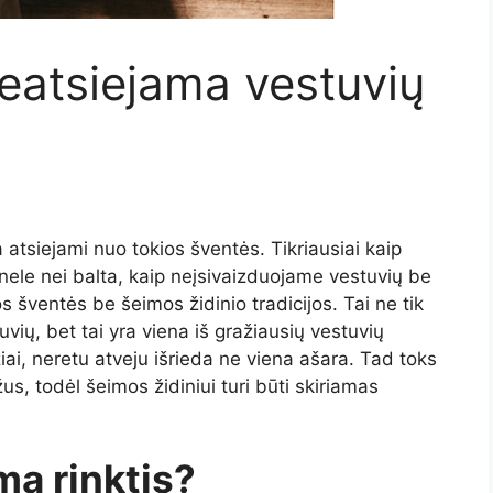
eatsiejama vestuvių
 atsiejami nuo tokios šventės. Tikriausiai kaip
nele nei balta, kaip neįsivaizduojame vestuvių be
os šventės be šeimos židinio tradicijos. Tai ne tik
uvių, bet tai yra viena iš gražiausių vestuvių
i, neretu atveju išrieda ne viena ašara. Tad toks
 todėl šeimos židiniui turi būti skiriamas
ima rinktis?