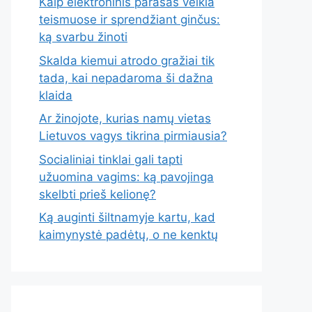
Kaip elektroninis parašas veikia
teismuose ir sprendžiant ginčus:
ką svarbu žinoti
Skalda kiemui atrodo gražiai tik
tada, kai nepadaroma ši dažna
klaida
Ar žinojote, kurias namų vietas
Lietuvos vagys tikrina pirmiausia?
Socialiniai tinklai gali tapti
užuomina vagims: ką pavojinga
skelbti prieš kelionę?
Ką auginti šiltnamyje kartu, kad
kaimynystė padėtų, o ne kenktų