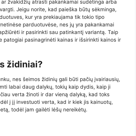
 ar žvakidžių atrasti pakankamai sudėtinga arba
vargti. Jeigu norite, kad paieška būtų sėkminga,
rduotuves, kur yra prekiaujama tik tokio tipo
ternetinėse parduotuvėse, nes jų yra pakankamai
pžiūrėti ir pasirinkti sau patinkantį variantą. Taip
 patogiai pasinagrinėti kainas ir išsirinkti kainos ir
s židiniai?
ku, nes šeimos židinių gali būti pačių įvairiausių,
emti labai daug dalykų, tokių kaip dydis, kaip ji
čiau verta žinoti ir dar vieną dalyką, kad toks
 į jį investuoti verta, kad ir kiek jis kainuotų,
etą, todėl jam gailėti lėšų nereikėtų.