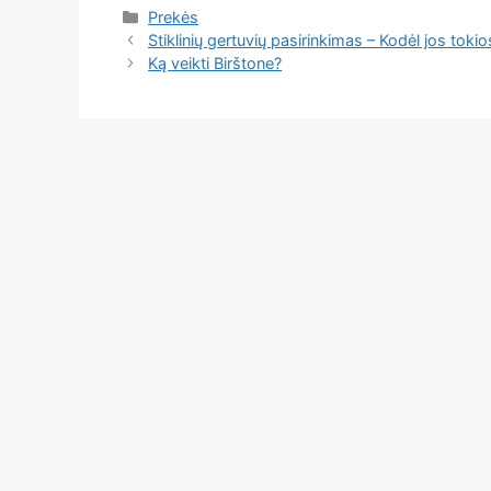
Kategorijos
Prekės
Stiklinių gertuvių pasirinkimas – Kodėl jos toki
Ką veikti Birštone?