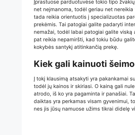
Įprastuose parduotuvėse tokio tipo žvakių
net neįmanoma, todėl geriau net nereikia 
tada reikia orientuotis į specializuotas pa
prekėmis. Tai patogiai galite padaryti in
nemažai, todėl labai patogiai galite viską a
pat reikia nepamiršti, kad tokiu būdu galite
kokybės santykį atitinkančią prekę.
Kiek gali kainuoti šeimo
Į tokį klausimą atsakyti yra pakankamai sun
todėl jų kainos ir skiriasi. O kainą gali nul
atrodo, iš ko yra pagaminta ir panašiai. Ta
daiktas yra perkamas visam gyvenimui, todėl
nes jis jūsų namuose užims tikrai didelę vi