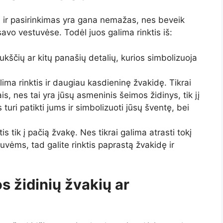
l ir pasirinkimas yra gana nemažas, nes beveik
ą savo vestuvėse. Todėl juos galima rinktis iš:
aukščių ar kitų panašių detalių, kurios simbolizuoja
ima rinktis ir daugiau kasdieninę žvakidę. Tikrai
ais, nes tai yra jūsų asmeninis šeimos židinys, tik jį
turi patikti jums ir simbolizuoti jūsų šventę, bei
is tik į pačią žvakę. Nes tikrai galima atrasti tokį
uvėms, tad galite rinktis paprastą žvakidę ir
s židinių žvakių ar