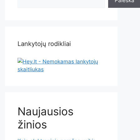
Paieška
Lankytojų rodikliai
Naujausios
žinios