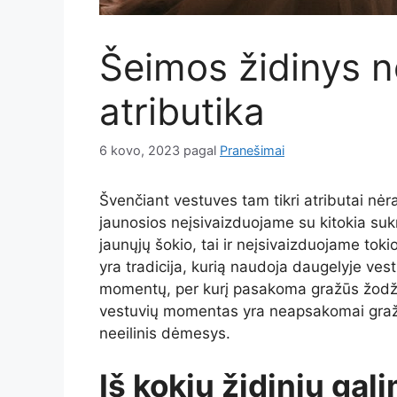
Šeimos židinys n
atributika
6 kovo, 2023
pagal
Pranešimai
Švenčiant vestuves tam tikri atributai nėra
jaunosios neįsivaizduojame su kitokia suk
jaunųjų šokio, tai ir neįsivaizduojame toki
yra tradicija, kurią naudoja daugelyje vest
momentų, per kurį pasakoma gražūs žodžia
vestuvių momentas yra neapsakomai gražus,
neeilinis dėmesys.
Iš kokių židinių gal