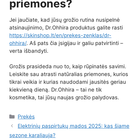
priemones?
Jei jaučiate, kad jūsų grožio rutina nusipelnė
atsinaujinimo, Dr.Ohhira produktus galite rasti
https://skinshop.lt/en/prekes-zenklas/dr-
ohhira/
. Aš pats čia įsigijau ir galiu patvirtinti –
verta išbandyti.
Grožis prasideda nuo to, kaip rūpinatės savimi.
Leiskite sau atrasti natūralias priemones, kurios
tikrai veikia ir kurias naudodami jausitės geriau
kiekvieną dieną. Dr.Ohhira – tai ne tik
kosmetika, tai jūsų naujas grožio palydovas.
Kategorijos
Prekės
Elektrinių paspirtukų mados 2025: kas šiame
sezone karaliauja?