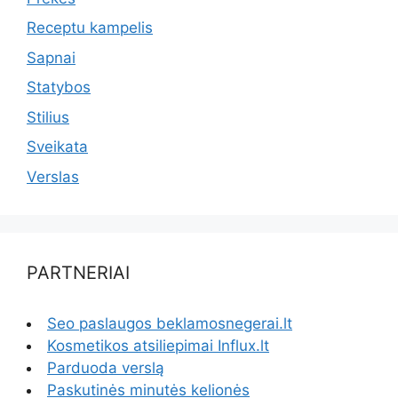
Receptu kampelis
Sapnai
Statybos
Stilius
Sveikata
Verslas
PARTNERIAI
Seo paslaugos beklamosnegerai.lt
Kosmetikos atsiliepimai Influx.lt
Parduoda verslą
Paskutinės minutės kelionės