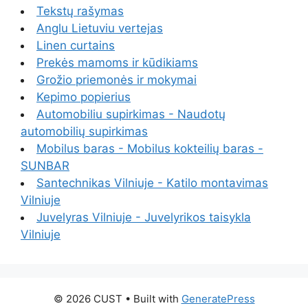
Tekstų rašymas
Anglu Lietuviu vertejas
Linen curtains
Prekės mamoms ir kūdikiams
Grožio priemonės ir mokymai
Kepimo popierius
Automobiliu supirkimas - Naudotų
automobilių supirkimas
Mobilus baras - Mobilus kokteilių baras -
SUNBAR
Santechnikas Vilniuje - Katilo montavimas
Vilniuje
Juvelyras Vilniuje - Juvelyrikos taisykla
Vilniuje
© 2026 CUST
• Built with
GeneratePress