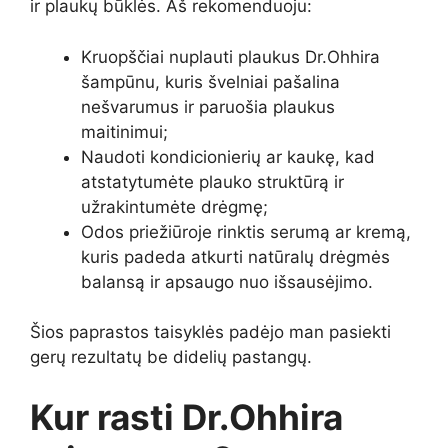
ir plaukų būklės. Aš rekomenduoju:
Kruopščiai nuplauti plaukus Dr.Ohhira
šampūnu, kuris švelniai pašalina
nešvarumus ir paruošia plaukus
maitinimui;
Naudoti kondicionierių ar kaukę, kad
atstatytumėte plauko struktūrą ir
užrakintumėte drėgmę;
Odos priežiūroje rinktis serumą ar kremą,
kuris padeda atkurti natūralų drėgmės
balansą ir apsaugo nuo išsausėjimo.
Šios paprastos taisyklės padėjo man pasiekti
gerų rezultatų be didelių pastangų.
Kur rasti Dr.Ohhira