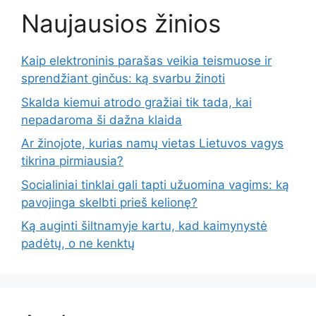
Naujausios žinios
Kaip elektroninis parašas veikia teismuose ir
sprendžiant ginčus: ką svarbu žinoti
Skalda kiemui atrodo gražiai tik tada, kai
nepadaroma ši dažna klaida
Ar žinojote, kurias namų vietas Lietuvos vagys
tikrina pirmiausia?
Socialiniai tinklai gali tapti užuomina vagims: ką
pavojinga skelbti prieš kelionę?
Ką auginti šiltnamyje kartu, kad kaimynystė
padėtų, o ne kenktų