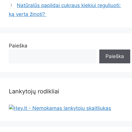
Natūralūs papildai cukraus kiekiui reguliuoti:
ką verta žinoti?
Paieška
Paieška
Lankytojų rodikliai