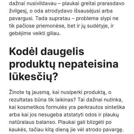
dažnai nusivildavau – plaukai greitai prarasdavo
žvilgesį, o oda atrodydavo išsausėjusi arba
pavargusi. Tada supratau – problema slypi ne
tik pačiose priemonėse, bet ir jų sudėtyje, ir
gebėjime veikti giliau.
Kodėl daugelis
produktų nepateisina
lūkesčių?
Žinote tą jausmą, kai nusiperki produktą, o
rezultatas būna tik laikinas? Tai dažnai nutinka,
kai kosmetikos formulės yra perkrautos sintetika
arba kai jos nesugeba atstatyti odos ir plaukų
natūralaus balanso. Plaukai gali blizgėti po
kaukės, tačiau kitą dieną jie vėl atrodo pavargę.