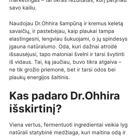
marketingas – tai tikras rezultatas, kurį patyriau
savo kailiu.
Naudojau Dr.Ohhira šampūną ir kremus keletą
savaičių, ir pastebėjau, kaip plaukai tampa
elastingesni, lengviau šukuojami, o jų spindesys
įgauna natūralumo. Oda, kuri dažnai atrodė
išsausėjusi, tapo maloniai švelni ir tarsi švytinti
iš vidaus. Tai, ką jaučiau, buvo tikra atgaiva –
ne tik grožio priemonė, bet ir tarsi odos bei
plaukų energijos šaltinis.
Kas padaro Dr.Ohhira
išskirtinį?
Viena vertus, fermentuoti ingredientai veikia lyg
natūrali statybinė medžiaga, kuri maitina odą ir