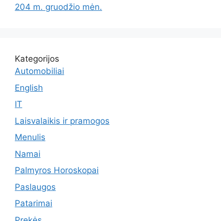
204 m. gruodžio mėn.
Kategorijos
Automobiliai
English
IT
Laisvalaikis ir pramogos
Menulis
Namai
Palmyros Horoskopai
Paslaugos
Patarimai
Prekės