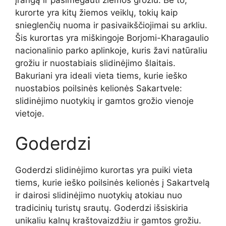
kurorte yra kitų žiemos veiklų, tokių kaip
snieglenčių nuoma ir pasivaikščiojimai su arkliu.
Šis kurortas yra miškingoje Borjomi-Kharagaulio
nacionalinio parko aplinkoje, kuris žavi natūraliu
grožiu ir nuostabiais slidinėjimo šlaitais.
Bakuriani yra ideali vieta tiems, kurie ieško
nuostabios poilsinės kelionės Sakartvele:
slidinėjimo nuotykių ir gamtos grožio vienoje
vietoje.
Goderdzi
Goderdzi slidinėjimo kurortas yra puiki vieta
tiems, kurie ieško poilsinės kelionės į Sakartvelą
ir dairosi slidinėjimo nuotykių atokiau nuo
tradicinių turistų srautų. Goderdzi išsiskiria
unikaliu kalnų kraštovaizdžiu ir gamtos grožiu.