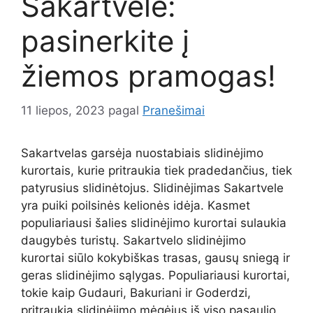
Sakartvele:
pasinerkite į
žiemos pramogas!
11 liepos, 2023
pagal
Pranešimai
Sakartvelas garsėja nuostabiais slidinėjimo
kurortais, kurie pritraukia tiek pradedančius, tiek
patyrusius slidinėtojus. Slidinėjimas Sakartvele
yra puiki poilsinės kelionės idėja. Kasmet
populiariausi šalies slidinėjimo kurortai sulaukia
daugybės turistų. Sakartvelo slidinėjimo
kurortai siūlo kokybiškas trasas, gausų sniegą ir
geras slidinėjimo sąlygas. Populiariausi kurortai,
tokie kaip Gudauri, Bakuriani ir Goderdzi,
pritraukia slidinėjimo mėgėjus iš viso pasaulio.