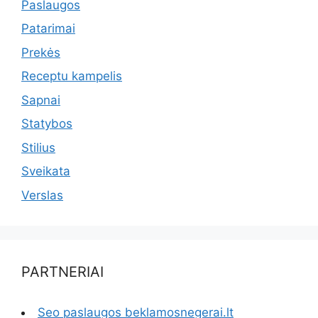
Paslaugos
Patarimai
Prekės
Receptu kampelis
Sapnai
Statybos
Stilius
Sveikata
Verslas
PARTNERIAI
Seo paslaugos beklamosnegerai.lt