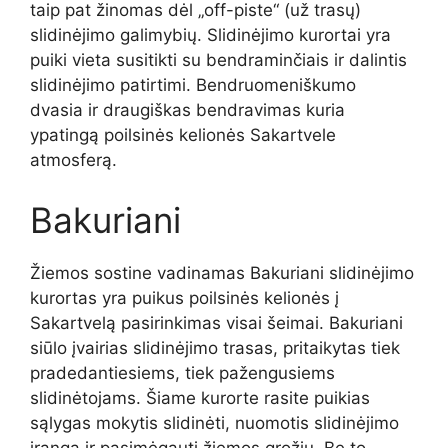
taip pat žinomas dėl „off-piste“ (už trasų)
slidinėjimo galimybių. Slidinėjimo kurortai yra
puiki vieta susitikti su bendraminčiais ir dalintis
slidinėjimo patirtimi. Bendruomeniškumo
dvasia ir draugiškas bendravimas kuria
ypatingą poilsinės kelionės Sakartvele
atmosferą.
Bakuriani
Žiemos sostine vadinamas Bakuriani slidinėjimo
kurortas yra puikus poilsinės kelionės į
Sakartvelą pasirinkimas visai šeimai. Bakuriani
siūlo įvairias slidinėjimo trasas, pritaikytas tiek
pradedantiesiems, tiek pažengusiems
slidinėtojams. Šiame kurorte rasite puikias
sąlygas mokytis slidinėti, nuomotis slidinėjimo
įrangą ir pasimėgauti žiemos grožiu. Be to,