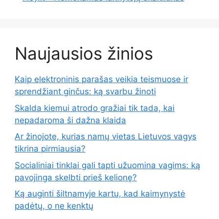
Naujausios žinios
Kaip elektroninis parašas veikia teismuose ir
sprendžiant ginčus: ką svarbu žinoti
Skalda kiemui atrodo gražiai tik tada, kai
nepadaroma ši dažna klaida
Ar žinojote, kurias namų vietas Lietuvos vagys
tikrina pirmiausia?
Socialiniai tinklai gali tapti užuomina vagims: ką
pavojinga skelbti prieš kelionę?
Ką auginti šiltnamyje kartu, kad kaimynystė
padėtų, o ne kenktų