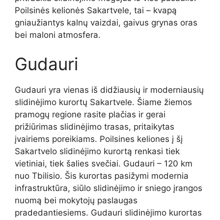
Poilsinės kelionės Sakartvele, tai – kvapą
gniaužiantys kalnų vaizdai, gaivus grynas oras
bei maloni atmosfera.
Gudauri
Gudauri yra vienas iš didžiausių ir moderniausių
slidinėjimo kurortų Sakartvele. Šiame žiemos
pramogų regione rasite plačias ir gerai
prižiūrimas slidinėjimo trasas, pritaikytas
įvairiems poreikiams. Poilsines keliones į šį
Sakartvelo slidinėjimo kurortą renkasi tiek
vietiniai, tiek šalies svečiai. Gudauri – 120 km
nuo Tbilisio. Šis kurortas pasižymi modernia
infrastruktūra, siūlo slidinėjimo ir sniego įrangos
nuomą bei mokytojų paslaugas
pradedantiesiems. Gudauri slidinėjimo kurortas