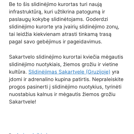
Be to šis slidinėjimo kurortas turi naują
infrastruktūrą, kuri užtikrina patogumą ir
paslaugų kokybę slidinėtojams. Goderdzi
slidinėjimo kurorte yra įvairių slidinėjimo zonų,
tai leidžia kiekvienam atrasti tinkamą trasą
pagal savo gebėjimus ir pageidavimus.
Sakartvelo slidinėjimo kurortai kviečia mėgautis
slidinėjimo nuotykiais, žiemos grožiu ir vietine
kultūra.
Slidinėjimas Sakartvele (Gruzijoje)
yra
įdomi ir adrenalino kupina patirtis. Nepraleiskite
progos pasinerti į slidinėjimo nuotykius, tyrinėti
nuostabius kalnus ir mėgautis žiemos grožiu
Sakartvele!