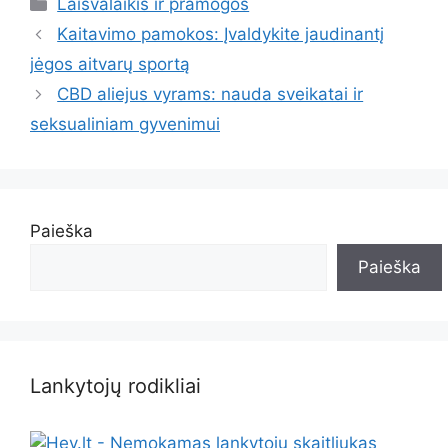
Kategorijos
Laisvalaikis ir pramogos
Kaitavimo pamokos: Įvaldykite jaudinantį
jėgos aitvarų sportą
CBD aliejus vyrams: nauda sveikatai ir
seksualiniam gyvenimui
Paieška
Paieška
Lankytojų rodikliai