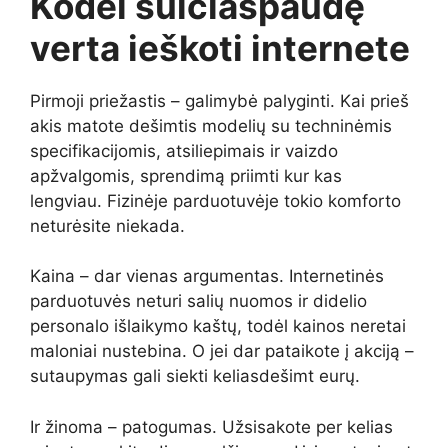
Kodėl sulčiaspaudę
verta ieškoti internete
Pirmoji priežastis – galimybė palyginti. Kai prieš
akis matote dešimtis modelių su techninėmis
specifikacijomis, atsiliepimais ir vaizdo
apžvalgomis, sprendimą priimti kur kas
lengviau. Fizinėje parduotuvėje tokio komforto
neturėsite niekada.
Kaina – dar vienas argumentas. Internetinės
parduotuvės neturi salių nuomos ir didelio
personalo išlaikymo kaštų, todėl kainos neretai
maloniai nustebina. O jei dar pataikote į akciją –
sutaupymas gali siekti keliasdešimt eurų.
Ir žinoma – patogumas. Užsisakote per kelias