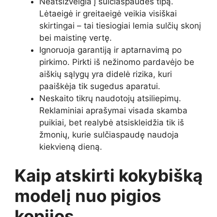
Neatsižvelgia į sulčiaspaudės tipą.
Lėtaeigė ir greitaeigė veikia visiškai
skirtingai – tai tiesiogiai lemia sulčių skonį
bei maistinę vertę.
Ignoruoja garantiją ir aptarnavimą po
pirkimo. Pirkti iš nežinomo pardavėjo be
aiškių sąlygų yra didelė rizika, kuri
paaiškėja tik sugedus aparatui.
Neskaito tikrų naudotojų atsiliepimų.
Reklaminiai aprašymai visada skamba
puikiai, bet realybė atsiskleidžia tik iš
žmonių, kurie sulčiaspaudę naudoja
kiekvieną dieną.
Kaip atskirti kokybišką
modelį nuo pigios
kopijos