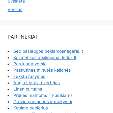
Sveikata
Verslas
PARTNERIAI
Seo paslaugos beklamosnegerai.lt
Kosmetikos atsiliepimai Influx.lt
Parduoda verslą
Paskutinės minutės kelionės
Tekstų rašymas
Anglu Lietuviu vertejas
Linen curtains
Prekės mamoms ir kūdikiams
Grožio priemonės ir mokymai
Kepimo popierius