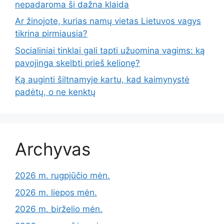
nepadaroma ši dažna klaida
Ar žinojote, kurias namų vietas Lietuvos vagys
tikrina pirmiausia?
Socialiniai tinklai gali tapti užuomina vagims: ką
pavojinga skelbti prieš kelionę?
Ką auginti šiltnamyje kartu, kad kaimynystė
padėtų, o ne kenktų
Archyvas
2026 m. rugpjūčio mėn.
2026 m. liepos mėn.
2026 m. birželio mėn.