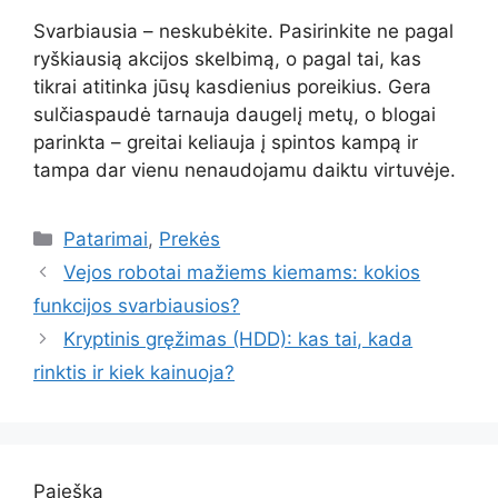
Svarbiausia – neskubėkite. Pasirinkite ne pagal
ryškiausią akcijos skelbimą, o pagal tai, kas
tikrai atitinka jūsų kasdienius poreikius. Gera
sulčiaspaudė tarnauja daugelį metų, o blogai
parinkta – greitai keliauja į spintos kampą ir
tampa dar vienu nenaudojamu daiktu virtuvėje.
Kategorijos
Patarimai
,
Prekės
Vejos robotai mažiems kiemams: kokios
funkcijos svarbiausios?
Kryptinis gręžimas (HDD): kas tai, kada
rinktis ir kiek kainuoja?
Paieška