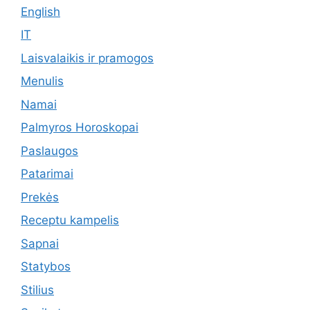
English
IT
Laisvalaikis ir pramogos
Menulis
Namai
Palmyros Horoskopai
Paslaugos
Patarimai
Prekės
Receptu kampelis
Sapnai
Statybos
Stilius