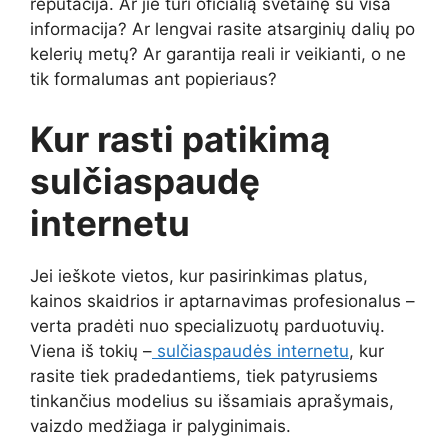
reputacija. Ar jie turi oficialią svetainę su visa
informacija? Ar lengvai rasite atsarginių dalių po
kelerių metų? Ar garantija reali ir veikianti, o ne
tik formalumas ant popieriaus?
Kur rasti patikimą
sulčiaspaudę
internetu
Jei ieškote vietos, kur pasirinkimas platus,
kainos skaidrios ir aptarnavimas profesionalus –
verta pradėti nuo specializuotų parduotuvių.
Viena iš tokių –
sulčiaspaudės internetu
, kur
rasite tiek pradedantiems, tiek patyrusiems
tinkančius modelius su išsamiais aprašymais,
vaizdo medžiaga ir palyginimais.