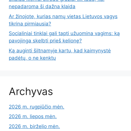
nepadaroma ši dažna klaida
Ar žinojote, kurias namų vietas Lietuvos vagys
tikrina pirmiausia?
Socialiniai tinklai gali tapti užuomina vagims: ką
pavojinga skelbti prieš kelionę?
Ką auginti šiltnamyje kartu, kad kaimynystė
padėtų, o ne kenktų
Archyvas
2026 m. rugpjūčio mėn.
2026 m. liepos mėn.
2026 m. birželio mėn.