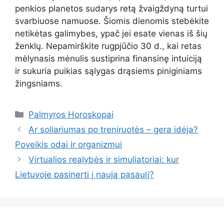
penkios planetos sudarys retą žvaigždyną turtui
svarbiuose namuose. Šiomis dienomis stebėkite
netikėtas galimybes, ypač jei esate vienas iš šių
ženklų. Nepamirškite rugpjūčio 30 d., kai retas
mėlynasis mėnulis sustiprina finansinę intuiciją
ir sukuria puikias sąlygas drąsiems piniginiams
žingsniams.
Kategorijos
Palmyros Horoskopai
Ar soliariumas po treniruotės – gera idėja?
Poveikis odai ir organizmui
Virtualios realybės ir simuliatoriai: kur
Lietuvoje pasinerti į naują pasaulį?