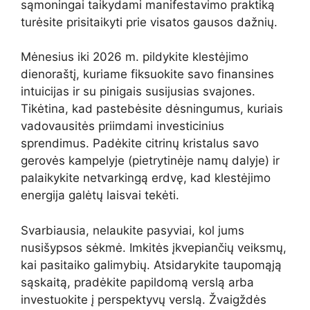
sąmoningai taikydami manifestavimo praktiką
turėsite prisitaikyti prie visatos gausos dažnių.
Mėnesius iki 2026 m. pildykite klestėjimo
dienoraštį, kuriame fiksuokite savo finansines
intuicijas ir su pinigais susijusias svajones.
Tikėtina, kad pastebėsite dėsningumus, kuriais
vadovausitės priimdami investicinius
sprendimus. Padėkite citrinų kristalus savo
gerovės kampelyje (pietrytinėje namų dalyje) ir
palaikykite netvarkingą erdvę, kad klestėjimo
energija galėtų laisvai tekėti.
Svarbiausia, nelaukite pasyviai, kol jums
nusišypsos sėkmė. Imkitės įkvepiančių veiksmų,
kai pasitaiko galimybių. Atsidarykite taupomąją
sąskaitą, pradėkite papildomą verslą arba
investuokite į perspektyvų verslą. Žvaigždės