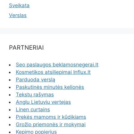
Sveikata
Verslas
PARTNERIAI
Seo paslaugos beklamosnegerai.lt
Kosmetikos atsiliepimai Influx.lt
Parduoda verslą
Paskutinės minutės kelionės
Tekstų rašymas
Anglu Lietuviu vertejas
Linen curtains
Prekės mamoms ir kūdikiams
Grožio priemonės ir mokymai
Kepimo popierius