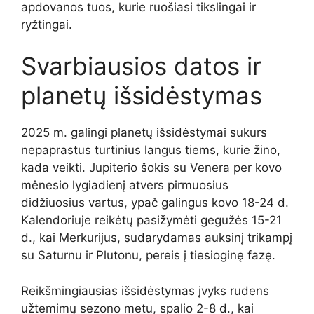
apdovanos tuos, kurie ruošiasi tikslingai ir
ryžtingai.
Svarbiausios datos ir
planetų išsidėstymas
2025 m. galingi planetų išsidėstymai sukurs
nepaprastus turtinius langus tiems, kurie žino,
kada veikti. Jupiterio šokis su Venera per kovo
mėnesio lygiadienį atvers pirmuosius
didžiuosius vartus, ypač galingus kovo 18-24 d.
Kalendoriuje reikėtų pasižymėti gegužės 15-21
d., kai Merkurijus, sudarydamas auksinį trikampį
su Saturnu ir Plutonu, pereis į tiesioginę fazę.
Reikšmingiausias išsidėstymas įvyks rudens
užtemimų sezono metu, spalio 2-8 d., kai