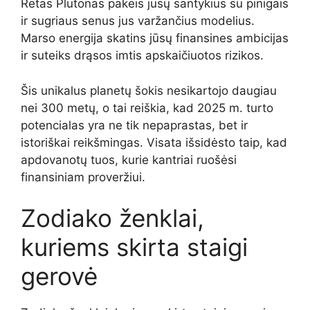
Retas Plutonas pakeis jūsų santykius su pinigais
ir sugriaus senus jus varžančius modelius.
Marso energija skatins jūsų finansines ambicijas
ir suteiks drąsos imtis apskaičiuotos rizikos.
Šis unikalus planetų šokis nesikartojo daugiau
nei 300 metų, o tai reiškia, kad 2025 m. turto
potencialas yra ne tik nepaprastas, bet ir
istoriškai reikšmingas. Visata išsidėsto taip, kad
apdovanotų tuos, kurie kantriai ruošėsi
finansiniam proveržiui.
Zodiako ženklai,
kuriems skirta staigi
gerovė