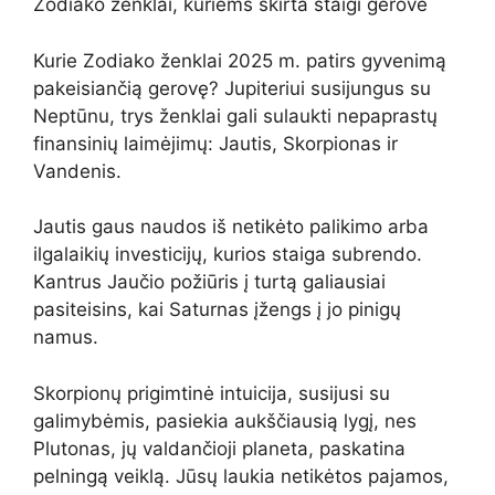
Zodiako ženklai, kuriems skirta staigi gerovė
Kurie Zodiako ženklai 2025 m. patirs gyvenimą
pakeisiančią gerovę? Jupiteriui susijungus su
Neptūnu, trys ženklai gali sulaukti nepaprastų
finansinių laimėjimų: Jautis, Skorpionas ir
Vandenis.
Jautis gaus naudos iš netikėto palikimo arba
ilgalaikių investicijų, kurios staiga subrendo.
Kantrus Jaučio požiūris į turtą galiausiai
pasiteisins, kai Saturnas įžengs į jo pinigų
namus.
Skorpionų prigimtinė intuicija, susijusi su
galimybėmis, pasiekia aukščiausią lygį, nes
Plutonas, jų valdančioji planeta, paskatina
pelningą veiklą. Jūsų laukia netikėtos pajamos,