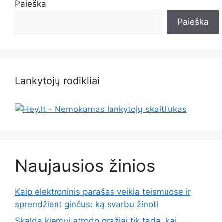
Paieška
Paieška
Lankytojų rodikliai
Naujausios žinios
Kaip elektroninis parašas veikia teismuose ir
sprendžiant ginčus: ką svarbu žinoti
Skalda kiemui atrodo gražiai tik tada, kai