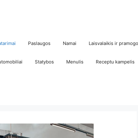
atarimai
Paslaugos
Namai
Laisvalaikis ir pramog
utomobiliai
Statybos
Menulis
Receptu kampelis