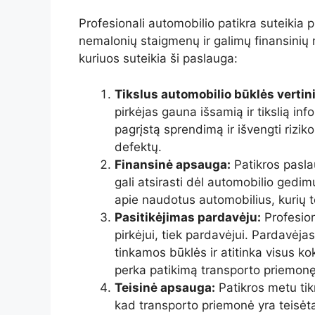
Profesionali automobilio patikra suteikia p
nemalonių staigmenų ir galimų finansinių 
kuriuos suteikia ši paslauga:
Tikslus automobilio būklės vertin
pirkėjas gauna išsamią ir tikslią in
pagrįstą sprendimą ir išvengti riziko
defektų.
Finansinė apsauga:
Patikros pasla
gali atsirasti dėl automobilio gedi
apie naudotus automobilius, kurių 
Pasitikėjimas pardavėju:
Profesiona
pirkėjui, tiek pardavėjui. Pardavėja
tinkamos būklės ir atitinka visus ko
perka patikimą transporto priemonę
Teisinė apsauga:
Patikros metu tik
kad transporto priemonė yra teisėta