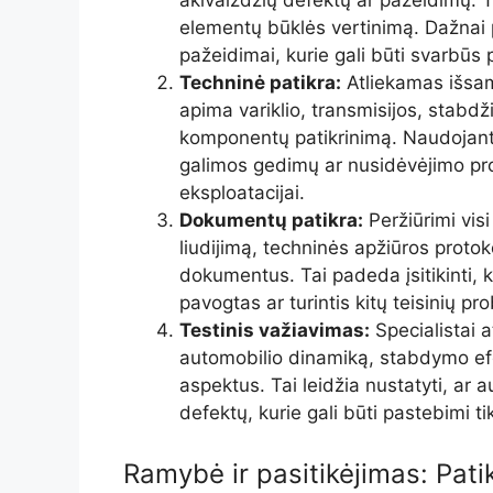
elementų būklės vertinimą. Dažnai p
pažeidimai, kurie gali būti svarbūs p
Techninė patikra:
Atliekamas išsam
apima variklio, transmisijos, stabdž
komponentų patikrinimą. Naudojant
galimos gedimų ar nusidėvėjimo prob
eksploatacijai.
Dokumentų patikra:
Peržiūrimi visi
liudijimą, techninės apžiūros protoko
dokumentus. Tai padeda įsitikinti,
pavogtas ar turintis kitų teisinių pr
Testinis važiavimas:
Specialistai a
automobilio dinamiką, stabdymo efek
aspektus. Tai leidžia nustatyti, ar a
defektų, kurie gali būti pastebimi t
Ramybė ir pasitikėjimas: Pat