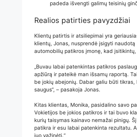
padeda išvengti galimų teisinių ginč
Realios patirties pavyzdžiai
Klientų patirtis ir atsiliepimai yra geriaus
klientų, Jonas, nusprendė įsigyti naudotą a
automobilių patikros įmonę, kad įsitikintų
„Buvau labai patenkintas patikros paslaugo
apžiūrą ir pateikė man išsamų raportą. Tai
be jokių abejonių. Dabar galiu būti tikras
saugus“, – pasakoja Jonas.
Kitas klientas, Monika, pasidalino savo pat
Vokietijos be jokios patikros ir tai buvo 
kurių taisymas kainavo nemažai pinigų. Šį
patikra ir esu labai patenkinta rezultatu. 
juo važinėti.“