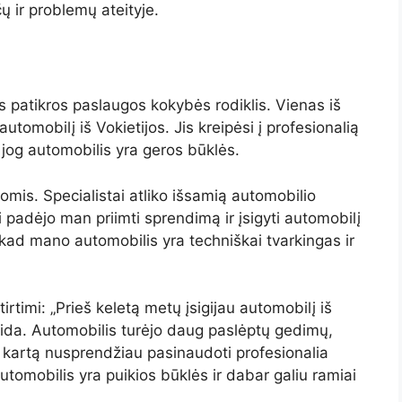
ų ir problemų ateityje.
ias patikros paslaugos kokybės rodiklis. Vienas iš
utomobilį iš Vokietijos. Jis kreipėsi į profesionalią
, jog automobilis yra geros būklės.
mis. Specialistai atliko išsamią automobilio
 padėjo man priimti sprendimą ir įsigyti automobilį
, kad mano automobilis yra techniškai tvarkingas ir
irtimi: „Prieš keletą metų įsigijau automobilį iš
klaida. Automobilis turėjo daug paslėptų gedimų,
 kartą nusprendžiau pasinaudoti profesionalia
Automobilis yra puikios būklės ir dabar galiu ramiai