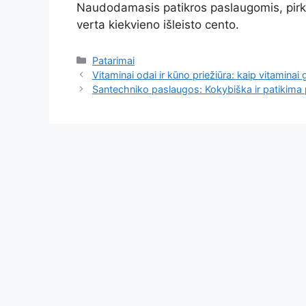
Naudodamasis patikros paslaugomis, pirkėjas
verta kiekvieno išleisto cento.
Kategorijos
Patarimai
Vitaminai odai ir kūno priežiūra: kaip vitaminai 
Santechniko paslaugos: Kokybiška ir patikim