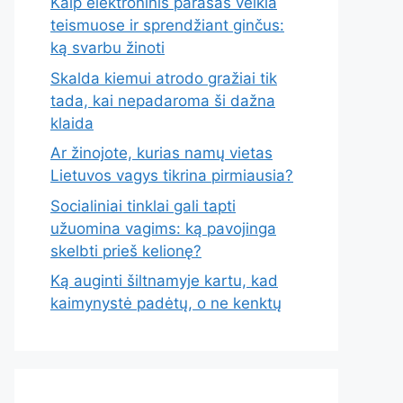
Kaip elektroninis parašas veikia
teismuose ir sprendžiant ginčus:
ką svarbu žinoti
Skalda kiemui atrodo gražiai tik
tada, kai nepadaroma ši dažna
klaida
Ar žinojote, kurias namų vietas
Lietuvos vagys tikrina pirmiausia?
Socialiniai tinklai gali tapti
užuomina vagims: ką pavojinga
skelbti prieš kelionę?
Ką auginti šiltnamyje kartu, kad
kaimynystė padėtų, o ne kenktų