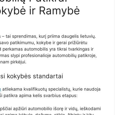
kybė ir Ramybė
– tai sprendimas, kurį priima daugelis lietuvių.
savo patikimumu, kokybe ir gerai prižiūrėtu
ad perkamas automobilis yra tikrai tvarkingas ir
mas slypi profesionalioje automobilių patikroje,
enam pirkėjui.
usi kokybės standartai
e
atliekama kvalifikuotų specialistų, kurie naudoja
i patikra apima kelis svarbius etapus:
pščiai apžiūri automobilio išorę ir vidų, ieškodami
i apima kėbulo, dažymo, stiklo, žibintų ir kitų