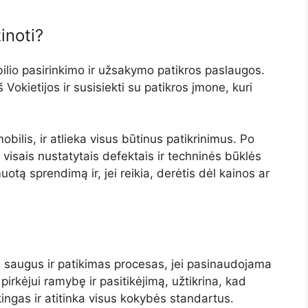
inoti?
lio pasirinkimo ir užsakymo patikros paslaugos.
š Vokietijos ir susisiekti su patikros įmone, kuri
obilis, ir atlieka visus būtinus patikrinimus. Po
visais nustatytais defektais ir techninės būklės
muotą sprendimą ir, jei reikia, derėtis dėl kainos ar
ti saugus ir patikimas procesas, jei pasinaudojama
pirkėjui ramybę ir pasitikėjimą, užtikrina, kad
ingas ir atitinka visus kokybės standartus.