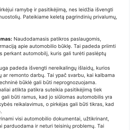
irkėjui ramybę ir pasitikėjimą, nes leidžia išvengti
nuostolių. Pateikiame keletą pagrindinių privalumų,
imas:
Naudodamasis patikros paslaugomis,
formaciją apie automobilio būklę. Tai padeda priimti
s perkant automobilį, kuris gali turėti paslėptų
uga padeda išvengti nereikalingų išlaidų, kurios
mų ar remonto darbų. Tai ypač svarbu, kai kalbama
techninė būklė gali būti neprognozuojama.
liai atlikta patikra suteikia pasitikėjimą tiek
s gali būti ramus, kad jo siūlomas automobilis yra
kybės reikalavimus, o pirkėjas gali būti tikras, kad
.
rinami visi automobilio dokumentai, užtikrinant,
i parduodama ir neturi teisinių problemų. Tai