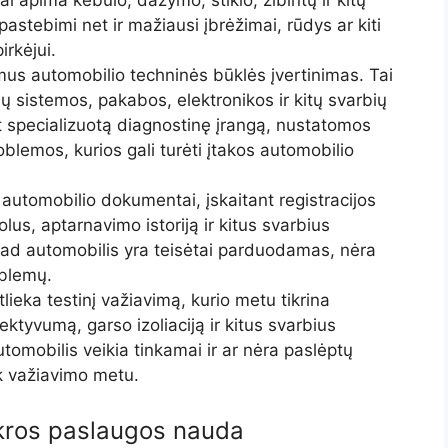
astebimi net ir mažiausi įbrėžimai, rūdys ar kiti
irkėjui.
us automobilio techninės būklės įvertinimas. Tai
ių sistemos, pakabos, elektronikos ir kitų svarbių
 specializuotą diagnostinę įrangą, nustatomos
lemos, kurios gali turėti įtakos automobilio
 automobilio dokumentai, įskaitant registracijos
lus, aptarnavimo istoriją ir kitus svarbius
 kad automobilis yra teisėtai parduodamas, nėra
oblemų.
tlieka testinį važiavimą, kurio metu tikrina
tyvumą, garso izoliaciją ir kitus svarbius
utomobilis veikia tinkamai ir ar nėra paslėptų
ik važiavimo metu.
ikros paslaugos nauda