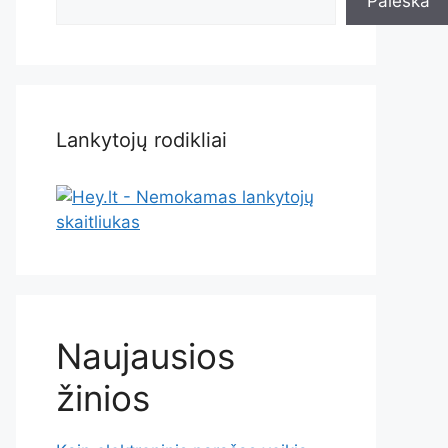
Paieška
Lankytojų rodikliai
Naujausios
žinios