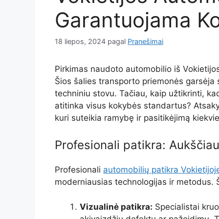
Garantuojama Ko
18 liepos, 2024
pagal
Pranešimai
Pirkimas naudoto automobilio iš Vokietijos 
Šios šalies transporto priemonės garsėja 
techniniu stovu. Tačiau, kaip užtikrinti, k
atitinka visus kokybės standartus? Atsaky
kuri suteikia ramybę ir pasitikėjimą kiekvi
Profesionali patikra: Aukščia
Profesionali
automobilių patikra Vokietijoj
moderniausias technologijas ir metodus. Š
Vizualinė patikra:
Specialistai kruo
akivaizdžių defektų ar pažeidimų. Ta