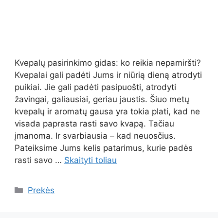
Kvepalų pasirinkimo gidas: ko reikia nepamiršti?
Kvepalai gali padėti Jums ir niūrią dieną atrodyti
puikiai. Jie gali padėti pasipuošti, atrodyti
žavingai, galiausiai, geriau jaustis. Šiuo metų
kvepalų ir aromatų gausa yra tokia plati, kad ne
visada paprasta rasti savo kvapą. Tačiau
įmanoma. Ir svarbiausia – kad neuosčius.
Pateiksime Jums kelis patarimus, kurie padės
rasti savo …
Skaityti toliau
Kategorijos
Prekės