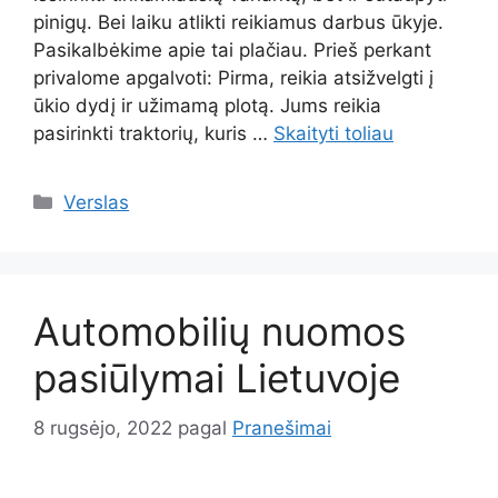
pinigų. Bei laiku atlikti reikiamus darbus ūkyje.
Pasikalbėkime apie tai plačiau. Prieš perkant
privalome apgalvoti: Pirma, reikia atsižvelgti į
ūkio dydį ir užimamą plotą. Jums reikia
pasirinkti traktorių, kuris …
Skaityti toliau
Kategorijos
Verslas
Automobilių nuomos
pasiūlymai Lietuvoje
8 rugsėjo, 2022
pagal
Pranešimai