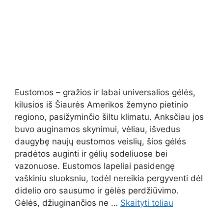
Eustomos – gražios ir labai universalios gėlės,
kilusios iš Šiaurės Amerikos žemyno pietinio
regiono, pasižyminčio šiltu klimatu. Anksčiau jos
buvo auginamos skynimui, vėliau, išvedus
daugybę naujų eustomos veislių, šios gėlės
pradėtos auginti ir gėlių sodeliuose bei
vazonuose. Eustomos lapeliai pasidengę
vaškiniu sluoksniu, todėl nereikia pergyventi dėl
didelio oro sausumo ir gėlės perdžiūvimo.
Gėlės, džiuginančios ne …
Skaityti toliau