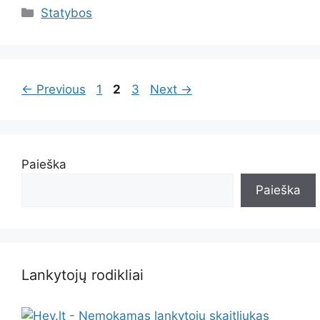
Kategorijos
Statybos
Page
Page
Page
←
Previous
1
2
3
Next
→
Paieška
Paieška
Lankytojų rodikliai