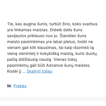
Tie, kas augina šunis, turbūt žino, koks svarbus
yra tinkamas maistas. Didelė dalis šuns
savijautos priklauso nuo jo. Šiandien šuns
maisto pasirinkimas yra labai platus, todėl ne
vienam gali kilti klausimas, tai kaip išsirinkti tą
vieną vienintelį ir kokybišką maistą, kuris duotų
pačią didžiausią naudą. Vienas tokių
pasirinkimų gali būti Advance šunų maistas.
Kodėl jį …
Skaityti toliau
Kategorijos
Prekės