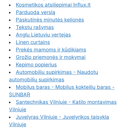
Kosmetikos atsiliepimai Influx.lt
Parduoda verslą
Paskutinės minutės kelionės
Tekstų rašymas
Anglu Lietuviu vertejas
Linen curtains
Prekės mamoms ir kūdikiams
Grožio priemonės ir mokymai
Kepimo popierius
Automobiliu supirkimas - Naudotų
automobilių supirkimas
Mobilus baras - Mobilus kokteilių baras -
SUNBAR
Santechnikas Vilniuje - Katilo montavimas
Vilniuje
Juvelyras Vilniuje - Juvelyrikos taisykla
Vilniuje