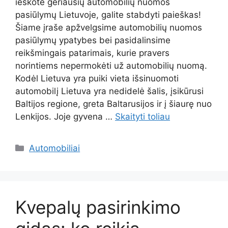
ieškote geriausių automobilių nuomos
pasiūlymų Lietuvoje, galite stabdyti paieškas!
Šiame įraše apžvelgsime automobilių nuomos
pasiūlymų ypatybes bei pasidalinsime
reikšmingais patarimais, kurie pravers
norintiems nepermokėti už automobilių nuomą.
Kodėl Lietuva yra puiki vieta išsinuomoti
automobilį Lietuva yra nedidelė šalis, įsikūrusi
Baltijos regione, greta Baltarusijos ir į šiaurę nuo
Lenkijos. Joje gyvena …
Skaityti toliau
Kategorijos
Automobiliai
Kvepalų pasirinkimo