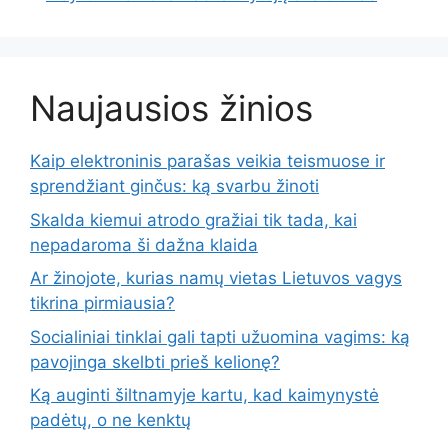
Naujausios žinios
Kaip elektroninis parašas veikia teismuose ir
sprendžiant ginčus: ką svarbu žinoti
Skalda kiemui atrodo gražiai tik tada, kai
nepadaroma ši dažna klaida
Ar žinojote, kurias namų vietas Lietuvos vagys
tikrina pirmiausia?
Socialiniai tinklai gali tapti užuomina vagims: ką
pavojinga skelbti prieš kelionę?
Ką auginti šiltnamyje kartu, kad kaimynystė
padėtų, o ne kenktų