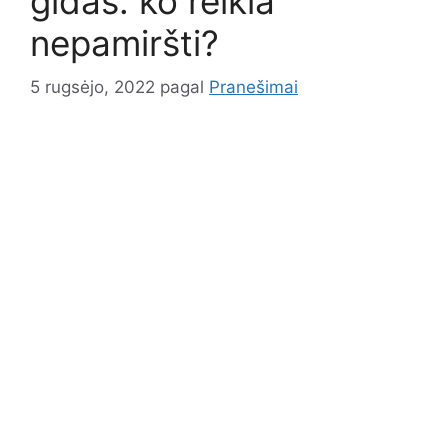
gidas: ko reikia
nepamiršti?
5 rugsėjo, 2022
pagal
Pranešimai