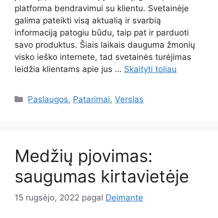
platforma bendravimui su klientu. Svetainėje
galima pateikti visą aktualią ir svarbią
informaciją patogiu būdu, taip pat ir parduoti
savo produktus. Šiais laikais dauguma žmonių
visko ieško internete, tad svetainės turėjimas
leidžia klientams apie jus …
Skaityti toliau
Kategorijos
Paslaugos
,
Patarimai
,
Verslas
Medžių pjovimas:
saugumas kirtavietėje
15 rugsėjo, 2022
pagal
Deimante