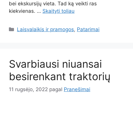
bei ekskursijų vieta. Tad ką veikti ras
kiekvienas. …
Skaityti toliau
Kategorijos
Laisvalaikis ir pramogos
,
Patarimai
Svarbiausi niuansai
besirenkant traktorių
11 rugsėjo, 2022
pagal
Pranešimai