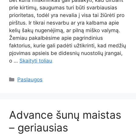
Bet kuris miškininkas gali pasakyti, kad dirbant
prie kirtimų, saugumas turi būti svarbiausias
prioritetas, todėl yra nevalia į visa tai žiūrėti pro
pirštus. Ir tikrai nesvarbu ar yra kalbama apie
kelių šakų nugenėjimą, ar pilną miško valymą.
Žemiau pakalbėsime apie pagrindinius
faktorius, kurie gali padėti užtikrinti, kad medžių
pjovimas apsieis be didesnių nuostolių įrangai,
o …
Skaityti toliau
Kategorijos
Paslaugos
Advance šunų maistas
– geriausias