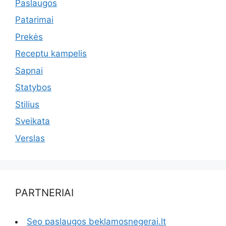
Paslaugos
Patarimai
Prekės
Receptu kampelis
Sapnai
Statybos
Stilius
Sveikata
Verslas
PARTNERIAI
Seo paslaugos beklamosnegerai.lt