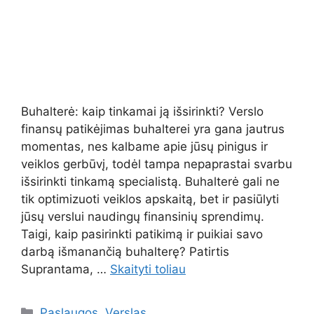
Buhalterė: kaip tinkamai ją išsirinkti? Verslo
finansų patikėjimas buhalterei yra gana jautrus
momentas, nes kalbame apie jūsų pinigus ir
veiklos gerbūvį, todėl tampa nepaprastai svarbu
išsirinkti tinkamą specialistą. Buhalterė gali ne
tik optimizuoti veiklos apskaitą, bet ir pasiūlyti
jūsų verslui naudingų finansinių sprendimų.
Taigi, kaip pasirinkti patikimą ir puikiai savo
darbą išmanančią buhalterę? Patirtis
Suprantama, …
Skaityti toliau
Kategorijos
Paslaugos
,
Verslas