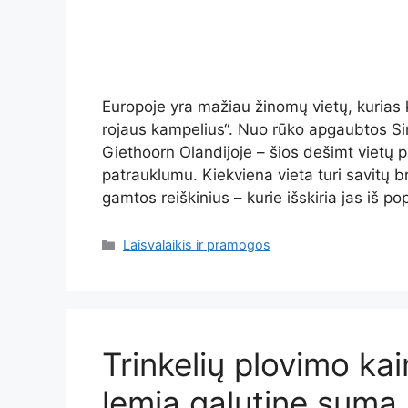
Europoje yra mažiau žinomų vietų, kurias 
rojaus kampelius“. Nuo rūko apgaubtos Sin
Giethoorn Olandijoje – šios dešimt vietų pas
patrauklumu. Kiekviena vieta turi savitų b
gamtos reiškinius – kurie išskiria jas iš po
Kategorijos
Laisvalaikis ir pramogos
Trinkelių plovimo kai
lemia galutinę sumą