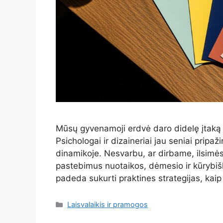
Mūsų gyvenamoji erdvė daro didelę įtaką 
Psichologai ir dizaineriai jau seniai pripa
dinamikoje. Nesvarbu, ar dirbame, ilsimė
pastebimus nuotaikos, dėmesio ir kūrybiš
padeda sukurti praktines strategijas, kaip
Kategorijos
Laisvalaikis ir pramogos