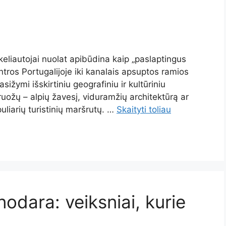
keliautojai nuolat apibūdina kaip „paslaptingus
tros Portugalijoje iki kanalais apsuptos ramios
ižymi išskirtiniu geografiniu ir kultūriniu
ruožų – alpių žavesį, viduramžių architektūrą ar
puliarių turistinių maršrutų. …
Skaityti toliau
nodara: veiksniai, kurie