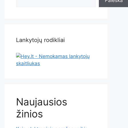
Paieška
Lankytojų rodikliai
Naujausios
žinios