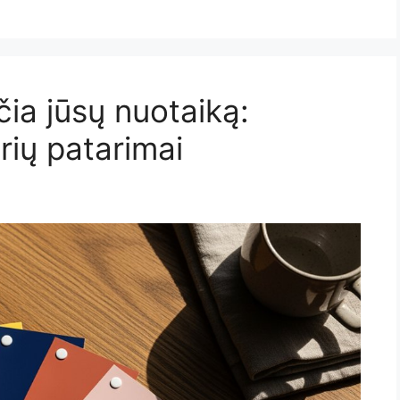
čia jūsų nuotaiką:
rių patarimai