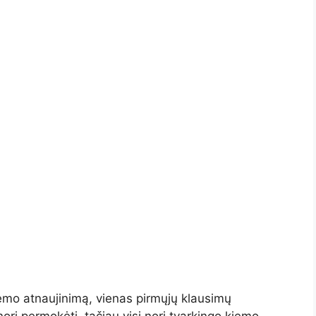
emo atnaujinimą, vienas pirmųjų klausimų
ori permokėti, tačiau visi nori tvarkingo kiemo,