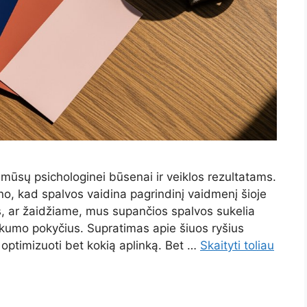
mūsų psichologinei būsenai ir veiklos rezultatams.
žino, kad spalvos vaidina pagrindinį vaidmenį šioje
s, ar žaidžiame, mus supančios spalvos sukelia
kumo pokyčius. Supratimas apie šiuos ryšius
 optimizuoti bet kokią aplinką. Bet …
Skaityti toliau