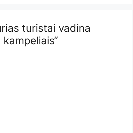
rias turistai vadina
s kampeliais“