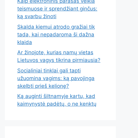
Kaip elektroninis parašas veikia
teismuose ir sprendžiant ginčus:
ką svarbu žinoti
Skalda kiemui atrodo gražiai tik
tada, kai nepadaroma ši dažna
klaida
Ar žinojote, kurias namų vietas
Lietuvos vagys tikrina pirmiausia?
Socialiniai tinklai gali tapti
užuomina vagims: ką pavojinga
skelbti prieš kelionę?
Ką auginti šiltnamyje kartu, kad
kaimynystė padėtų, o ne kenktų