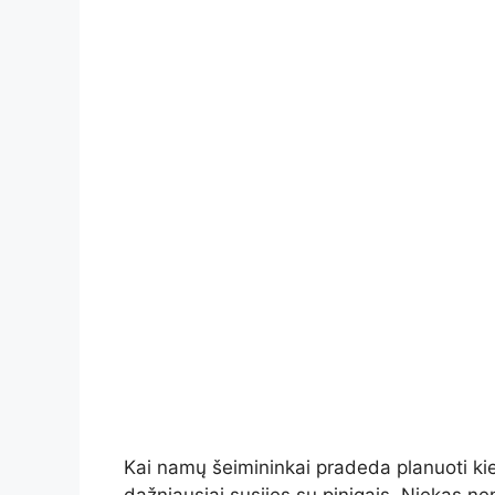
Kai namų šeimininkai pradeda planuoti ki
dažniausiai susijęs su pinigais. Niekas nen