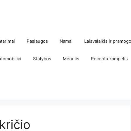
atarimai
Paslaugos
Namai
Laisvalaikis ir pramog
utomobiliai
Statybos
Menulis
Receptu kampelis
kričio