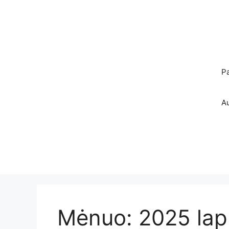
Pereiti
prie
turinio
P
A
Mėnuo:
2025 lap