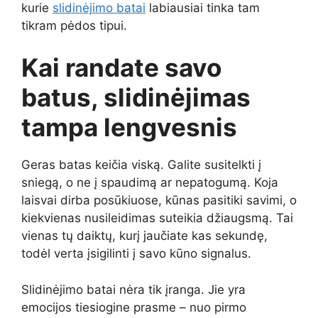
kurie
slidinėjimo batai
labiausiai tinka tam
tikram pėdos tipui.
Kai randate savo
batus, slidinėjimas
tampa lengvesnis
Geras batas keičia viską. Galite susitelkti į
sniegą, o ne į spaudimą ar nepatogumą. Koja
laisvai dirba posūkiuose, kūnas pasitiki savimi, o
kiekvienas nusileidimas suteikia džiaugsmą. Tai
vienas tų daiktų, kurį jaučiate kas sekundę,
todėl verta įsigilinti į savo kūno signalus.
Slidinėjimo batai nėra tik įranga. Jie yra
emocijos tiesiogine prasme – nuo pirmo