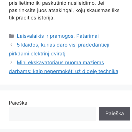
prisilietimo iki paskutinio nusileidimo. Jei
pasirinksite juos atsakingai, kojų skausmas liks
tik praeities istorija.
Kategorijos
Laisvalaikis ir pramogos
,
Patarimai
5 klaidos, kurias daro visi pradedantieji
pirkdami elektrinį dviratį
Mini ekskavatoriaus nuoma mažiems
darbams: kaip nepermokėti už didelę techniką
Paieška
Paieška