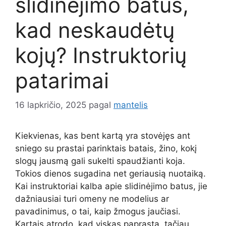
slidinėjimo batus,
kad neskaudėtų
kojų? Instruktorių
patarimai
16 lapkričio, 2025
pagal
mantelis
Kiekvienas, kas bent kartą yra stovėjęs ant
sniego su prastai parinktais batais, žino, kokį
slogų jausmą gali sukelti spaudžianti koja.
Tokios dienos sugadina net geriausią nuotaiką.
Kai instruktoriai kalba apie slidinėjimo batus, jie
dažniausiai turi omeny ne modelius ar
pavadinimus, o tai, kaip žmogus jaučiasi.
Kartais atrodo, kad viskas paprasta, tačiau