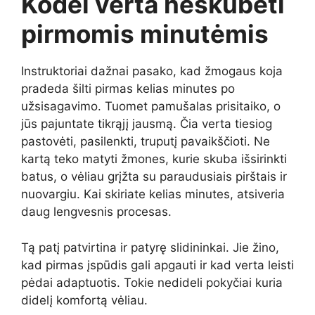
Kodėl verta neskubėti
pirmomis minutėmis
Instruktoriai dažnai pasako, kad žmogaus koja
pradeda šilti pirmas kelias minutes po
užsisagavimo. Tuomet pamušalas prisitaiko, o
jūs pajuntate tikrąjį jausmą. Čia verta tiesiog
pastovėti, pasilenkti, truputį pavaikščioti. Ne
kartą teko matyti žmones, kurie skuba išsirinkti
batus, o vėliau grįžta su paraudusiais pirštais ir
nuovargiu. Kai skiriate kelias minutes, atsiveria
daug lengvesnis procesas.
Tą patį patvirtina ir patyrę slidininkai. Jie žino,
kad pirmas įspūdis gali apgauti ir kad verta leisti
pėdai adaptuotis. Tokie nedideli pokyčiai kuria
didelį komfortą vėliau.