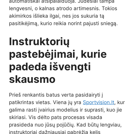
automatiškai atsipalaiduoja. Judesiai tampa
lengvesni, o kalnas atrodo artimesnis. Tokios
akimirkos išlieka ilgai, nes jos sukuria tą
pasitikėjimą, kurio reikia norint pajusti sniegą.
Instruktorių
pastebėjimai, kurie
padeda išvengti
skausmo
Prieš renkantis batus verta pasidairyti į
patikrintas vietas. Viena jų yra
Sportvision.lt
, kur
galima rasti įvairius modelius ir suprasti, kuo jie
skiriasi. Vis dėlto pats procesas visada
prasideda nuo jūsų pojūčių. Kad būtų lengviau,
instruktoriai dažniausiai pabrėžia kelis