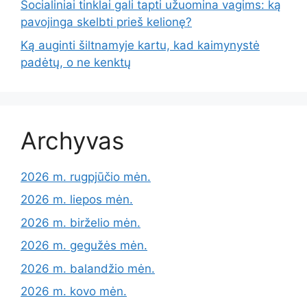
Socialiniai tinklai gali tapti užuomina vagims: ką
pavojinga skelbti prieš kelionę?
Ką auginti šiltnamyje kartu, kad kaimynystė
padėtų, o ne kenktų
Archyvas
2026 m. rugpjūčio mėn.
2026 m. liepos mėn.
2026 m. birželio mėn.
2026 m. gegužės mėn.
2026 m. balandžio mėn.
2026 m. kovo mėn.