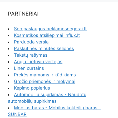
PARTNERIAI
Seo paslaugos beklamosnegerai.lt
Kosmetikos atsiliepimai Influx.lt
Parduoda verslą
Paskutinės minutės kelionės
Tekstų rašymas
Anglu Lietuviu vertejas
Linen curtains
Prekės mamoms ir kūdikiams
Grožio priemonės ir mokymai
Kepimo popierius
Automobiliu supirkimas - Naudotų
automobilių supirkimas
Mobilus baras - Mobilus kokteilių baras -
SUNBAR