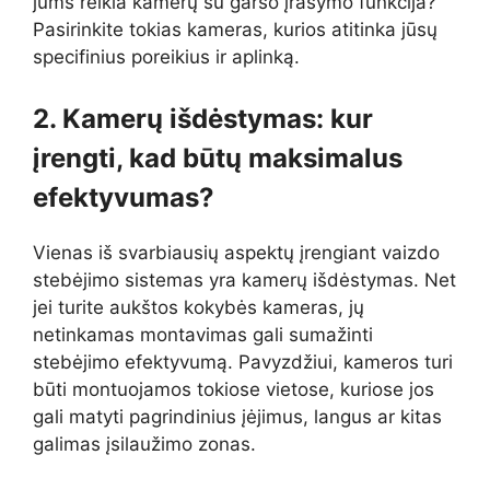
jums reikia kamerų su garso įrašymo funkcija?
Pasirinkite tokias kameras, kurios atitinka jūsų
specifinius poreikius ir aplinką.
2. Kamerų išdėstymas: kur
įrengti, kad būtų maksimalus
efektyvumas?
Vienas iš svarbiausių aspektų įrengiant vaizdo
stebėjimo sistemas yra kamerų išdėstymas. Net
jei turite aukštos kokybės kameras, jų
netinkamas montavimas gali sumažinti
stebėjimo efektyvumą. Pavyzdžiui, kameros turi
būti montuojamos tokiose vietose, kuriose jos
gali matyti pagrindinius įėjimus, langus ar kitas
galimas įsilaužimo zonas.