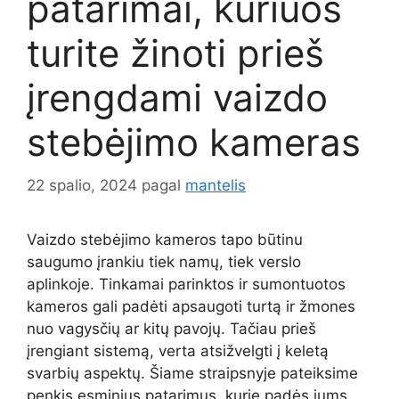
patarimai, kuriuos
turite žinoti prieš
įrengdami vaizdo
stebėjimo kameras
22 spalio, 2024
pagal
mantelis
Vaizdo stebėjimo kameros tapo būtinu
saugumo įrankiu tiek namų, tiek verslo
aplinkoje. Tinkamai parinktos ir sumontuotos
kameros gali padėti apsaugoti turtą ir žmones
nuo vagysčių ar kitų pavojų. Tačiau prieš
įrengiant sistemą, verta atsižvelgti į keletą
svarbių aspektų. Šiame straipsnyje pateiksime
penkis esminius patarimus, kurie padės jums