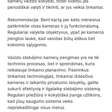
kamerų vaizdo kokybei, todėl svarbu jas
periodiškai valyti ir tikrinti, ar jos veikia tinkamai.
Rekomendacija:
Bent kartą per kelis mėnesius
patikrinkite visas kameras ir jų funkcionalumą.
Reguliariai valykite objektyvus, ypač jei kameros
įrengtos lauke, kad vaizdas būtų aiškus bet
kokiomis sąlygomis.
Vaizdo stebėjimo kamerų įrengimas yra ne tik
techninis procesas, bet ir sprendimas, kuris
reikalauja tinkamo planavimo. Pasirinkus
tinkamas technologijas, tinkamai išdėsčius
kameras ir laikantis privatumo taisyklių, galite
sukurti efektyvią ir ilgalaikę stebėjimo sistemą.
Reguliari priežiūra ir kokybiška įranga užtikrins,
kad jūsų saugumo sistema veiks
nepriekaištingai visus metus.