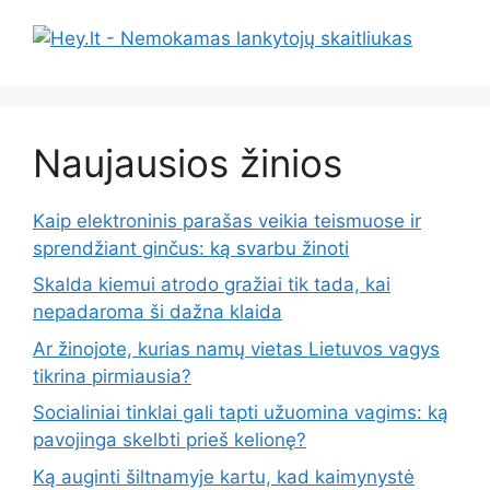
Naujausios žinios
Kaip elektroninis parašas veikia teismuose ir
sprendžiant ginčus: ką svarbu žinoti
Skalda kiemui atrodo gražiai tik tada, kai
nepadaroma ši dažna klaida
Ar žinojote, kurias namų vietas Lietuvos vagys
tikrina pirmiausia?
Socialiniai tinklai gali tapti užuomina vagims: ką
pavojinga skelbti prieš kelionę?
Ką auginti šiltnamyje kartu, kad kaimynystė