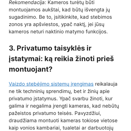
Rekomendacija:
Kameros turėtų būti
montuojamos aukštai, kad būtų išvengta jų
sugadinimo. Be to, įsitikinkite, kad stebimos
zonos yra apšviestos, ypač naktį, jei jūsų
kameros neturi naktinio matymo funkcijos.
3. Privatumo taisyklės ir
įstatymai: ką reikia žinoti prieš
montuojant?
Vaizdo stebėjimo sistemų įrengimas
reikalauja
ne tik techninių sprendimų, bet ir žinių apie
privatumo įstatymus. Ypač svarbu žinoti, kur
galima ir negalima įrengti kameras, kad nebūtų
pažeistos privatumo teisės. Pavyzdžiui,
draudžiama montuoti kameras tokiose vietose
kaip vonios kambariai, tualetai ar darbuotojų