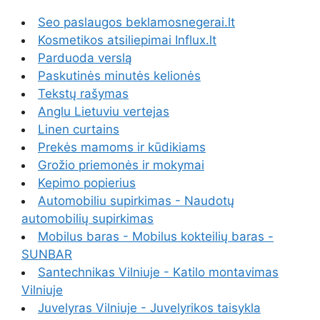
Seo paslaugos beklamosnegerai.lt
Kosmetikos atsiliepimai Influx.lt
Parduoda verslą
Paskutinės minutės kelionės
Tekstų rašymas
Anglu Lietuviu vertejas
Linen curtains
Prekės mamoms ir kūdikiams
Grožio priemonės ir mokymai
Kepimo popierius
Automobiliu supirkimas - Naudotų
automobilių supirkimas
Mobilus baras - Mobilus kokteilių baras -
SUNBAR
Santechnikas Vilniuje - Katilo montavimas
Vilniuje
Juvelyras Vilniuje - Juvelyrikos taisykla