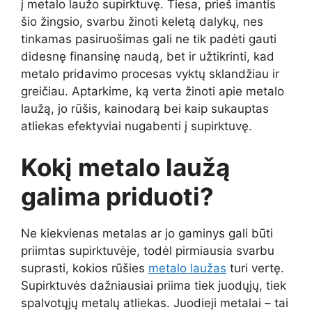
į metalo laužo supirktuvę. Tiesa, prieš imantis
šio žingsio, svarbu žinoti keletą dalykų, nes
tinkamas pasiruošimas gali ne tik padėti gauti
didesnę finansinę naudą, bet ir užtikrinti, kad
metalo pridavimo procesas vyktų sklandžiau ir
greičiau. Aptarkime, ką verta žinoti apie metalo
laužą, jo rūšis, kainodarą bei kaip sukauptas
atliekas efektyviai nugabenti į supirktuvę.
Kokį metalo laužą
galima priduoti?
Ne kiekvienas metalas ar jo gaminys gali būti
priimtas supirktuvėje, todėl pirmiausia svarbu
suprasti, kokios rūšies
metalo laužas
turi vertę.
Supirktuvės dažniausiai priima tiek juodųjų, tiek
spalvotųjų metalų atliekas. Juodieji metalai – tai