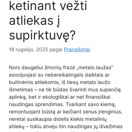
ketinant vežti
atliekas į
supirktuvę?
18 rugsėjo, 2025
pagal
Pranešimai
Nors daugeliui žmonių frazė „metalo laužas“
asocijuojasi su nebereikalingais daiktais ar
buitinėmis atliekomis, iš tiesų metalo laužo
išmetimas – ne tik būdas švarinti mus supančią
aplinką, bet ir ekologiškai ar net finansiškai
naudingas sprendimas. Tvarkant savo kiemą,
remontuojant būstą ar keičiant senus įrenginius,
neretai susikaupia didelis kiekis metalinių
atliekų – tokiu atveju itin naudingas jų išvežimas