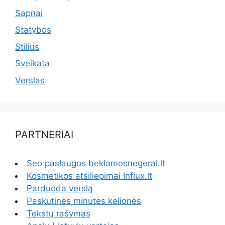
Sapnai
Statybos
Stilius
Sveikata
Verslas
PARTNERIAI
Seo paslaugos beklamosnegerai.lt
Kosmetikos atsiliepimai Influx.lt
Parduoda verslą
Paskutinės minutės kelionės
Tekstų rašymas