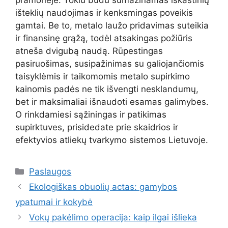
pramonėje. Tokiu būdu sumažinamas iškastinių
išteklių naudojimas ir kenksmingas poveikis
gamtai. Be to, metalo laužo pridavimas suteikia
ir finansinę grąžą, todėl atsakingas požiūris
atneša dvigubą naudą. Rūpestingas
pasiruošimas, susipažinimas su galiojančiomis
taisyklėmis ir taikomomis metalo supirkimo
kainomis padės ne tik išvengti nesklandumų,
bet ir maksimaliai išnaudoti esamas galimybes.
O rinkdamiesi sąžiningas ir patikimas
supirktuves, prisidedate prie skaidrios ir
efektyvios atliekų tvarkymo sistemos Lietuvoje.
Kategorijos
Paslaugos
Ekologiškas obuolių actas: gamybos
ypatumai ir kokybė
Vokų pakėlimo operacija: kaip ilgai išlieka