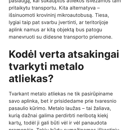
paslaugą, kai sukauptos atliekos išvežamos tam
pritaikytu transportu. Kita alternatyva –
išsinuomoti krovininį mikroautobusą. Tiesa,
lygiai taip pat svarbu įvertinti, ar teritorijoje
aplink namus ar kitą objektą bus patogu
manevruoti su didesne transporto priemone.
Kodėl verta atsakingai
tvarkyti metalo
atliekas?
Tvarkant metalo atliekas ne tik pasirūpiname
savo aplinka, bet ir prisidedame prie tvaresnio
pasaulio kūrimo. Metalo laužas – tai žaliava,
kurią dažnai galima perdirbti neribotą kiekį
kartų, todėl ji gali būti vėl ir vėl panaudota