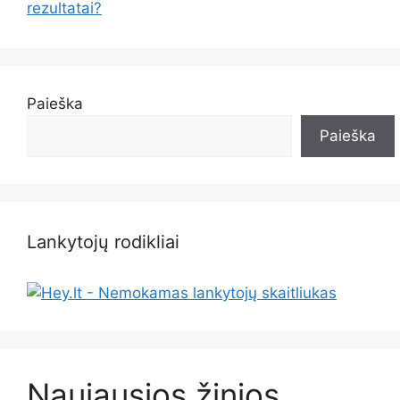
rezultatai?
Paieška
Paieška
Lankytojų rodikliai
Naujausios žinios