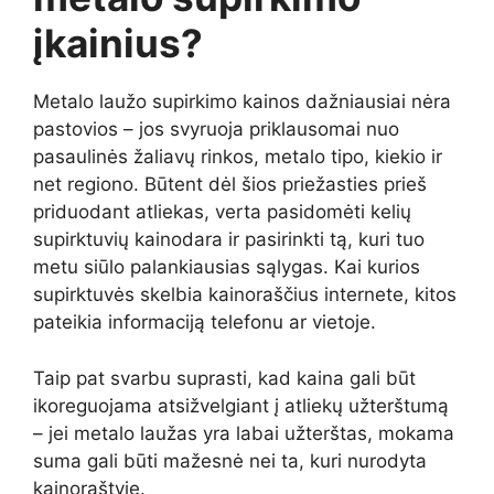
įkainius?
Metalo laužo supirkimo kainos dažniausiai nėra
pastovios – jos svyruoja priklausomai nuo
pasaulinės žaliavų rinkos, metalo tipo, kiekio ir
net regiono. Būtent dėl šios priežasties prieš
priduodant atliekas, verta pasidomėti kelių
supirktuvių kainodara ir pasirinkti tą, kuri tuo
metu siūlo palankiausias sąlygas. Kai kurios
supirktuvės skelbia kainoraščius internete, kitos
pateikia informaciją telefonu ar vietoje.
Taip pat svarbu suprasti, kad kaina gali būt
ikoreguojama atsižvelgiant į atliekų užterštumą
– jei metalo laužas yra labai užterštas, mokama
suma gali būti mažesnė nei ta, kuri nurodyta
kainoraštyje.