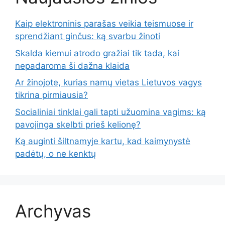
Kaip elektroninis parašas veikia teismuose ir
sprendžiant ginčus: ką svarbu žinoti
Skalda kiemui atrodo gražiai tik tada, kai
nepadaroma ši dažna klaida
Ar žinojote, kurias namų vietas Lietuvos vagys
tikrina pirmiausia?
Socialiniai tinklai gali tapti užuomina vagims: ką
pavojinga skelbti prieš kelionę?
Ką auginti šiltnamyje kartu, kad kaimynystė
padėtų, o ne kenktų
Archyvas