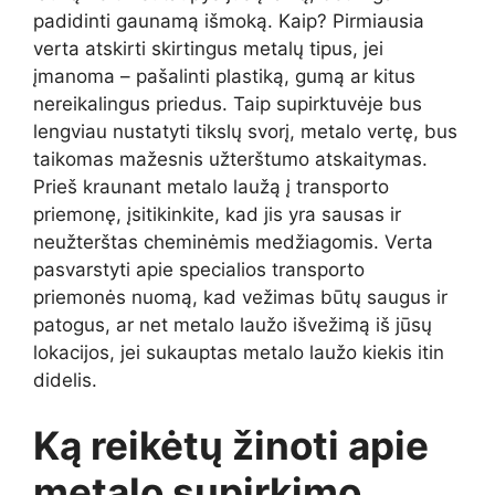
padidinti gaunamą išmoką. Kaip? Pirmiausia
verta atskirti skirtingus metalų tipus, jei
įmanoma – pašalinti plastiką, gumą ar kitus
nereikalingus priedus. Taip supirktuvėje bus
lengviau nustatyti tikslų svorį, metalo vertę, bus
taikomas mažesnis užterštumo atskaitymas.
Prieš kraunant metalo laužą į transporto
priemonę, įsitikinkite, kad jis yra sausas ir
neužterštas cheminėmis medžiagomis. Verta
pasvarstyti apie specialios transporto
priemonės nuomą, kad vežimas būtų saugus ir
patogus, ar net metalo laužo išvežimą iš jūsų
lokacijos, jei sukauptas metalo laužo kiekis itin
didelis.
Ką reikėtų žinoti apie
metalo supirkimo