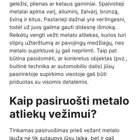
geležis, plienas ar ketaus gaminiai. Spalvotieji
metalai apima varį, aliuminį, žalvarį, bronzą,
šviną ir kitus. Pastarieji dažnai yra vertingesni,
todėl už juos galima gauti didesnę išmoką.
Reikėtų vengti vežti metalo atliekas, kurios turi
stiprų užterštumą ar pavojingų medžiagų, nes
metalo supirktuvė jų gali nepriimti. Taip pat
būtina pasidomėti, ar konkretus objektas (pvz.,
buitinė technika ar automobilio dalis) jūsų
pasirinktoje supirkimo vieotoje gali būti
priduotas su visomis detalėmis.
Kaip pasiruošti metalo
atliekų vežimui?
Tinkamas pasiruošimas prieš vežant metalo
laužą ne tik sutaupys jūsų laiką, bet ir gali