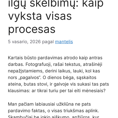
ilgų skelbimų: kaip
vyksta visas
procesas
5 vasario, 2026
pagal
mantelis
Kartais būsto pardavimas atrodo kaip antras
darbas. Fotografuoji, rašai tekstus, atrašinėji
nepažįstamiems, derini laikus, lauki, kol kas
nors „pagalvos“. O dienos bėga, sąskaitos
ateina, butas stovi, ir galvoje vis sukasi tas pats
klausimas: ar tikrai turiu per tai eiti mėnesiais?
Man pačiam labiausiai užkliūna ne pats
pardavimo faktas, o visas triukšmas aplink.
Skambučiai be jokio aiškumo, apžiūros, kur