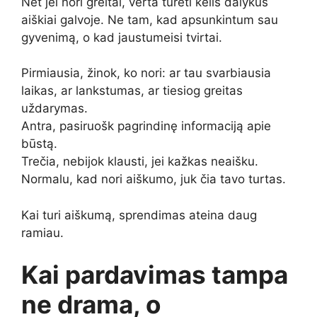
Net jei nori greitai, verta turėti kelis dalykus
aiškiai galvoje. Ne tam, kad apsunkintum sau
gyvenimą, o kad jaustumeisi tvirtai.
Pirmiausia, žinok, ko nori: ar tau svarbiausia
laikas, ar lankstumas, ar tiesiog greitas
uždarymas.
Antra, pasiruošk pagrindinę informaciją apie
būstą.
Trečia, nebijok klausti, jei kažkas neaišku.
Normalu, kad nori aiškumo, juk čia tavo turtas.
Kai turi aiškumą, sprendimas ateina daug
ramiau.
Kai pardavimas tampa
ne drama, o