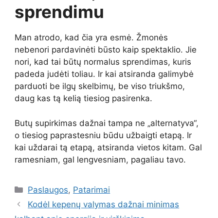
sprendimu
Man atrodo, kad čia yra esmė. Žmonės
nebenori pardavinėti būsto kaip spektaklio. Jie
nori, kad tai būtų normalus sprendimas, kuris
padeda judėti toliau. Ir kai atsiranda galimybė
parduoti be ilgų skelbimų, be viso triukšmo,
daug kas tą kelią tiesiog pasirenka.
Butų supirkimas dažnai tampa ne „alternatyva“,
o tiesiog paprastesniu būdu užbaigti etapą. Ir
kai uždarai tą etapą, atsiranda vietos kitam. Gal
ramesniam, gal lengvesniam, pagaliau tavo.
Kategorijos
Paslaugos
,
Patarimai
Kodėl kepenų valymas dažnai minimas