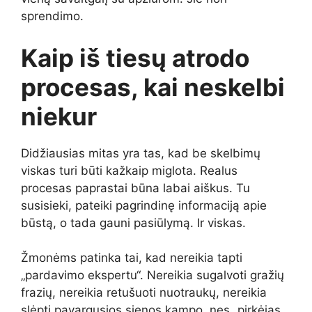
sprendimo.
Kaip iš tiesų atrodo
procesas, kai neskelbi
niekur
Didžiausias mitas yra tas, kad be skelbimų
viskas turi būti kažkaip miglota. Realus
procesas paprastai būna labai aiškus. Tu
susisieki, pateiki pagrindinę informaciją apie
būstą, o tada gauni pasiūlymą. Ir viskas.
Žmonėms patinka tai, kad nereikia tapti
„pardavimo ekspertu“. Nereikia sugalvoti gražių
frazių, nereikia retušuoti nuotraukų, nereikia
slėpti pavargusios sienos kampo, nes „pirkėjas