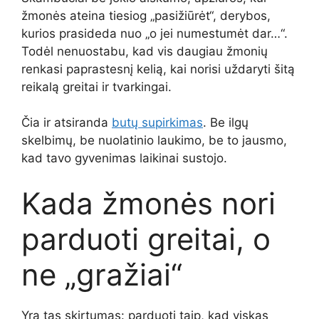
žmonės ateina tiesiog „pasižiūrėt“, derybos,
kurios prasideda nuo „o jei numestumėt dar…“.
Todėl nenuostabu, kad vis daugiau žmonių
renkasi paprastesnį kelią, kai norisi uždaryti šitą
reikalą greitai ir tvarkingai.
Čia ir atsiranda
butų supirkimas
. Be ilgų
skelbimų, be nuolatinio laukimo, be to jausmo,
kad tavo gyvenimas laikinai sustojo.
Kada žmonės nori
parduoti greitai, o
ne „gražiai“
Yra tas skirtumas: parduoti taip, kad viskas