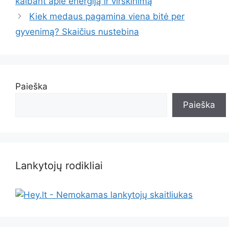
kalbant apie energiją ir virškinimą
Kiek medaus pagamina viena bitė per
gyvenimą? Skaičius nustebina
Paieška
Paieška
Lankytojų rodikliai