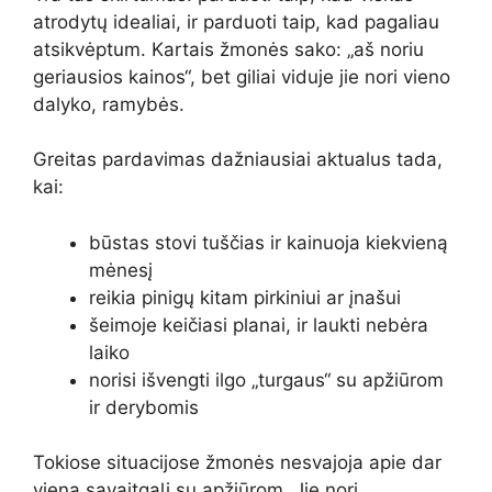
atrodytų idealiai, ir parduoti taip, kad pagaliau
atsikvėptum. Kartais žmonės sako: „aš noriu
geriausios kainos“, bet giliai viduje jie nori vieno
dalyko, ramybės.
Greitas pardavimas dažniausiai aktualus tada,
kai:
būstas stovi tuščias ir kainuoja kiekvieną
mėnesį
reikia pinigų kitam pirkiniui ar įnašui
šeimoje keičiasi planai, ir laukti nebėra
laiko
norisi išvengti ilgo „turgaus“ su apžiūrom
ir derybomis
Tokiose situacijose žmonės nesvajoja apie dar
vieną savaitgalį su apžiūrom. Jie nori