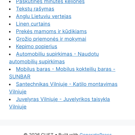
Paskutinės minutės kelionės
Tekstų rašymas
Anglu Lietuviu vertejas
Linen curtains
Prekės mamoms ir kūdikiams
Grožio priemonės ir mokymai
Kepimo popierius
Automobiliu supirkimas - Naudotų
automobilių supirkimas
Mobilus baras - Mobilus kokteilių baras -
SUNBAR
Santechnikas Vilniuje - Katilo montavimas
Vilniuje
Juvelyras Vilniuje - Juvelyrikos taisykla
Vilniuje
© 2026 CUST
• Built with
GeneratePress