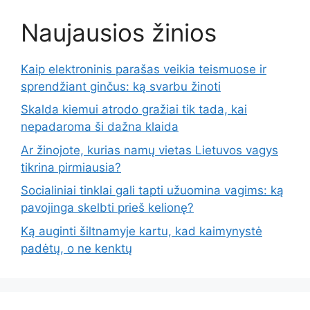
Naujausios žinios
Kaip elektroninis parašas veikia teismuose ir
sprendžiant ginčus: ką svarbu žinoti
Skalda kiemui atrodo gražiai tik tada, kai
nepadaroma ši dažna klaida
Ar žinojote, kurias namų vietas Lietuvos vagys
tikrina pirmiausia?
Socialiniai tinklai gali tapti užuomina vagims: ką
pavojinga skelbti prieš kelionę?
Ką auginti šiltnamyje kartu, kad kaimynystė
padėtų, o ne kenktų