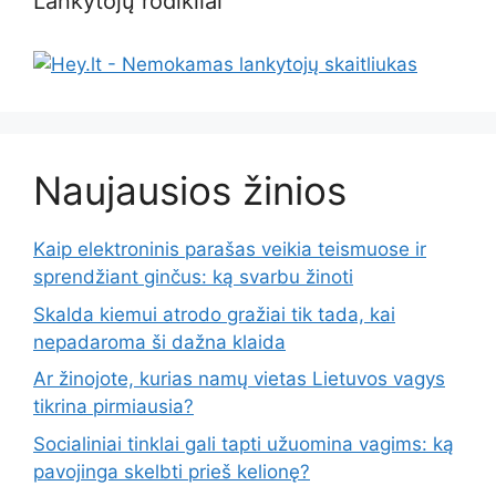
Lankytojų rodikliai
Naujausios žinios
Kaip elektroninis parašas veikia teismuose ir
sprendžiant ginčus: ką svarbu žinoti
Skalda kiemui atrodo gražiai tik tada, kai
nepadaroma ši dažna klaida
Ar žinojote, kurias namų vietas Lietuvos vagys
tikrina pirmiausia?
Socialiniai tinklai gali tapti užuomina vagims: ką
pavojinga skelbti prieš kelionę?