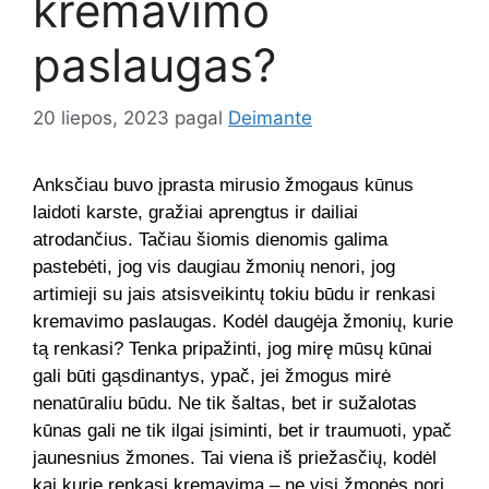
kremavimo
paslaugas?
20 liepos, 2023
pagal
Deimante
Anksčiau buvo įprasta mirusio žmogaus kūnus
laidoti karste, gražiai aprengtus ir dailiai
atrodančius. Tačiau šiomis dienomis galima
pastebėti, jog vis daugiau žmonių nenori, jog
artimieji su jais atsisveikintų tokiu būdu ir renkasi
kremavimo paslaugas. Kodėl daugėja žmonių, kurie
tą renkasi? Tenka pripažinti, jog mirę mūsų kūnai
gali būti gąsdinantys, ypač, jei žmogus mirė
nenatūraliu būdu. Ne tik šaltas, bet ir sužalotas
kūnas gali ne tik ilgai įsiminti, bet ir traumuoti, ypač
jaunesnius žmones. Tai viena iš priežasčių, kodėl
kai kurie renkasi kremavimą – ne visi žmonės nori,