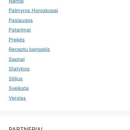
Namai
Palmyros Horoskopai
Paslaugos
Patarimai
Prekės
Receptu kampelis
Sapnai
Statybos
Stilius
Sveikata
Verslas
PARTNERIAI