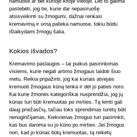
namuose ar bet kurioje kitoje vietoje. Dėl to galima
pastebėti, jog tie, kurie dar nepasiruošę
atsisveikinti su žmogumi, dažnai renkasi
kremavimą ir urną palieka namuose, tokiu būdu
išlaikydami žmogų šalia.
Kokios išvados?
Kremavimo paslaugos – tai puikus pasirinkimas
visiems, kurie negali artimo žmogaus laidoti šiuo
metu. Reikia pripažinti, jog kai kuriais atvejais
kremuoti žmogaus kūną tenka ir dėl jo paties noro.
Kai kurie žmonės kategoriškai nusprendžia, jog jų
kūnas turi būti kremuotas po mirties. Tą lemti gali
daug priežasčių, tačiau toks sprendimas turėtų būti
nenuginčijamas. Kiekvienas žmogus turi pasirinkti,
kas bus daroma su jo kūno po mirties. Jei žmogus
nori, kad jo kūnas būtų kremuotas, tą reikėtų