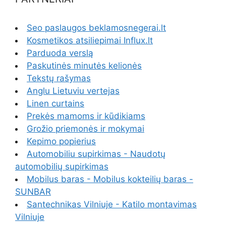
Seo paslaugos beklamosnegerai.lt
Kosmetikos atsiliepimai Influx.lt
Parduoda verslą
Paskutinės minutės kelionės
Tekstų rašymas
Anglu Lietuviu vertejas
Linen curtains
Prekės mamoms ir kūdikiams
Grožio priemonės ir mokymai
Kepimo popierius
Automobiliu supirkimas - Naudotų
automobilių supirkimas
Mobilus baras - Mobilus kokteilių baras -
SUNBAR
Santechnikas Vilniuje - Katilo montavimas
Vilniuje