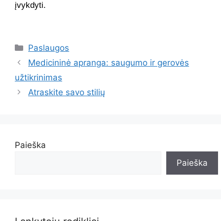
įvykdyti.
Kategorijos
Paslaugos
Medicininė apranga: saugumo ir gerovės
užtikrinimas
Atraskite savo stilių
Paieška
Paieška