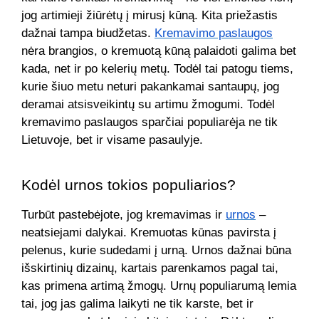
jog artimieji žiūrėtų į mirusį kūną. Kita priežastis
dažnai tampa biudžetas.
Kremavimo paslaugos
nėra brangios, o kremuotą kūną palaidoti galima bet
kada, net ir po kelerių metų. Todėl tai patogu tiems,
kurie šiuo metu neturi pakankamai santaupų, jog
deramai atsisveikintų su artimu žmogumi. Todėl
kremavimo paslaugos sparčiai populiarėja ne tik
Lietuvoje, bet ir visame pasaulyje.
Kodėl urnos tokios populiarios?
Turbūt pastebėjote, jog kremavimas ir
urnos
–
neatsiejami dalykai. Kremuotas kūnas pavirsta į
pelenus, kurie sudedami į urną. Urnos dažnai būna
išskirtinių dizainų, kartais parenkamos pagal tai,
kas primena artimą žmogų. Urnų populiarumą lemia
tai, jog jas galima laikyti ne tik karste, bet ir