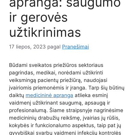
apranga: saugumo
ir gerovės
užtikrinimas
17 liepos, 2023
pagal
Pranešimai
Būdami sveikatos priežiūros sektoriaus
pagrindas, medikai, norėdami užtikrinti
veiksmingą pacientų priežiūrą, naudojasi
įvairiomis priemonėmis ir įranga. Tarp šių būtinų
daiktų
medicininė apranga
atlieka esminį
vaidmenį užtikrinant saugumą, apsaugą ir
profesionalumą. Šiame straipsnyje nagrinėsime
medicininių drabužių reikšmę, įvairias jų rūšis,
kokybės ir funkcionalumo aspektus, taip pat jų
gyvybiškai svarbų vaidmenį infekcijų kontrolės