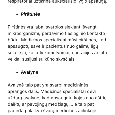
respiratoriai užtikrina aukščiausio lygio apsaugą.
Pirštinės
Pirštinės yra labai svarbios siekiant išvengti
mikroorganizmų perdavimo tiesioginio kontakto
būdu. Medicinos specialistai mūvi pirštines, kad
apsaugotų save ir pacientus nuo galimų ligų
sukėlė jų, kai atliekami tyrimai, operacijos ar kita
veikla, susijusi su kūno skysčiais.
Avalynė
Avalynė taip pat yra svarbi medicininės
aprangos dalis. Medicinos specialistai dėvi
uždarą avalynę, kad apsaugotų kojas nuo aštrių
daiktų ar pavojingų medžiagų. Jie taip pat
padeda palaikyti švarą medicinos aplinkoje ir