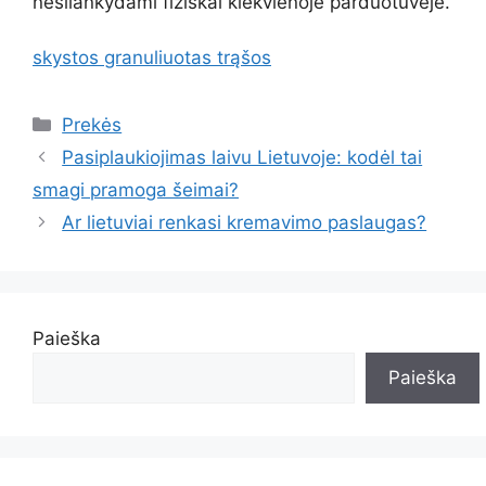
nesilankydami fiziškai kiekvienoje parduotuvėje.
skystos granuliuotas trąšos
Kategorijos
Prekės
Pasiplaukiojimas laivu Lietuvoje: kodėl tai
smagi pramoga šeimai?
Ar lietuviai renkasi kremavimo paslaugas?
Paieška
Paieška