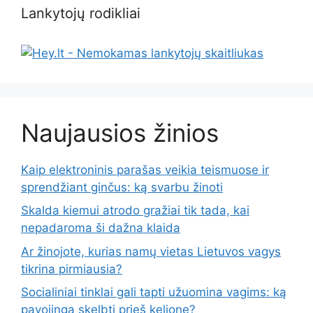
Lankytojų rodikliai
Naujausios žinios
Kaip elektroninis parašas veikia teismuose ir
sprendžiant ginčus: ką svarbu žinoti
Skalda kiemui atrodo gražiai tik tada, kai
nepadaroma ši dažna klaida
Ar žinojote, kurias namų vietas Lietuvos vagys
tikrina pirmiausia?
Socialiniai tinklai gali tapti užuomina vagims: ką
pavojinga skelbti prieš kelionę?