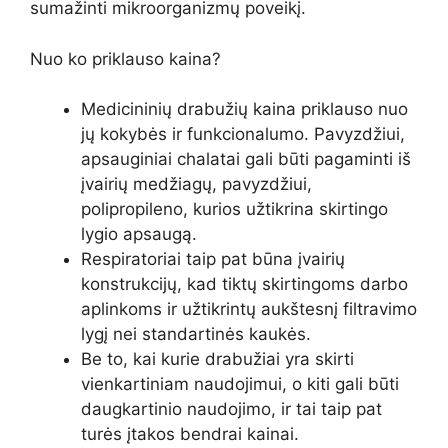
sumažinti mikroorganizmų poveikį.
Nuo ko priklauso kaina?
Medicininių drabužių kaina priklauso nuo
jų kokybės ir funkcionalumo. Pavyzdžiui,
apsauginiai chalatai gali būti pagaminti iš
įvairių medžiagų, pavyzdžiui,
polipropileno, kurios užtikrina skirtingo
lygio apsaugą.
Respiratoriai taip pat būna įvairių
konstrukcijų, kad tiktų skirtingoms darbo
aplinkoms ir užtikrintų aukštesnį filtravimo
lygį nei standartinės kaukės.
Be to, kai kurie drabužiai yra skirti
vienkartiniam naudojimui, o kiti gali būti
daugkartinio naudojimo, ir tai taip pat
turės įtakos bendrai kainai.