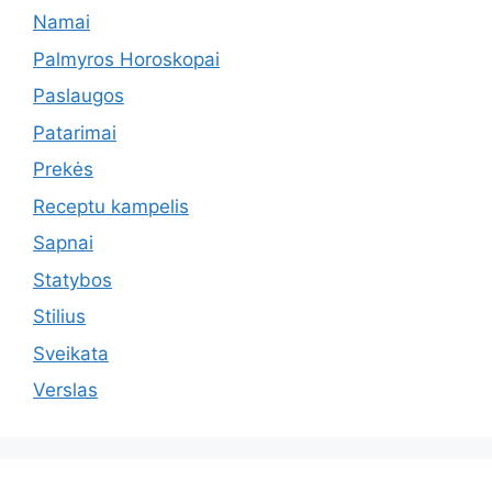
Namai
Palmyros Horoskopai
Paslaugos
Patarimai
Prekės
Receptu kampelis
Sapnai
Statybos
Stilius
Sveikata
Verslas