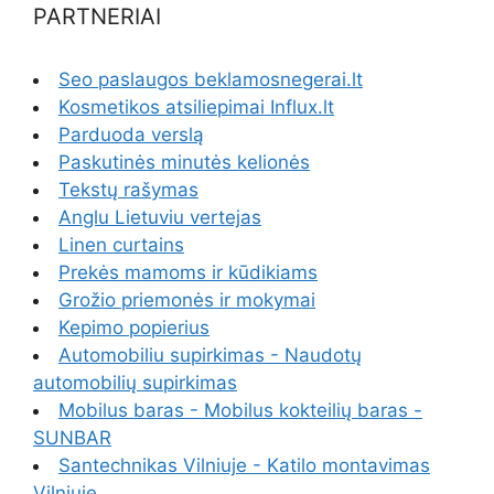
PARTNERIAI
Seo paslaugos beklamosnegerai.lt
Kosmetikos atsiliepimai Influx.lt
Parduoda verslą
Paskutinės minutės kelionės
Tekstų rašymas
Anglu Lietuviu vertejas
Linen curtains
Prekės mamoms ir kūdikiams
Grožio priemonės ir mokymai
Kepimo popierius
Automobiliu supirkimas - Naudotų
automobilių supirkimas
Mobilus baras - Mobilus kokteilių baras -
SUNBAR
Santechnikas Vilniuje - Katilo montavimas
Vilniuje