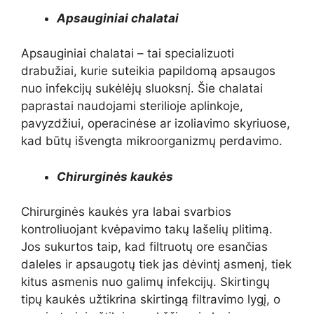
Apsauginiai chalatai
Apsauginiai chalatai – tai specializuoti
drabužiai, kurie suteikia papildomą apsaugos
nuo infekcijų sukėlėjų sluoksnį. Šie chalatai
paprastai naudojami sterilioje aplinkoje,
pavyzdžiui, operacinėse ar izoliavimo skyriuose,
kad būtų išvengta mikroorganizmų perdavimo.
Chirurginės kaukės
Chirurginės kaukės yra labai svarbios
kontroliuojant kvėpavimo takų lašelių plitimą.
Jos sukurtos taip, kad filtruotų ore esančias
daleles ir apsaugotų tiek jas dėvintį asmenį, tiek
kitus asmenis nuo galimų infekcijų. Skirtingų
tipų kaukės užtikrina skirtingą filtravimo lygį, o