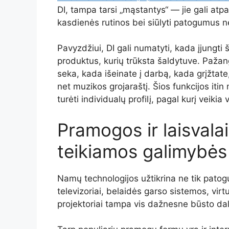
DI, tampa tarsi „mąstantys“ — jie gali atpa
kasdienės rutinos bei siūlyti patogumus n
Pavyzdžiui, DI gali numatyti, kada įjungti 
produktus, kurių trūksta šaldytuve. Paža
seka, kada išeinate į darbą, kada grįžtate,
net muzikos grojaraštį. Šios funkcijos iti
turėti individualų profilį, pagal kurį veiki
Pramogos ir laisvalai
teikiamos galimybės
Namų technologijos užtikrina ne tik patogu
televizoriai, belaidės garso sistemos, virtu
projektoriai tampa vis dažnesne būsto dal