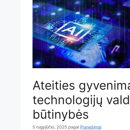
Ateities gyvenim
technologijų va
būtinybės
5 rugpjūčio, 2025
pagal
Pranešimai