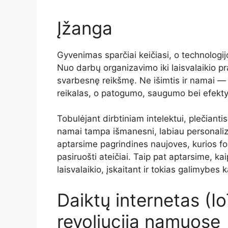
Įžanga
Gyvenimas sparčiai keičiasi, o technolog
Nuo darbų organizavimo iki laisvalaikio p
svarbesnę reikšmę. Ne išimtis ir namai —
reikalas, o patogumo, saugumo bei efekt
Tobulėjant dirbtiniam intelektui, plečiantis
namai tampa išmanesni, labiau personalizuo
aptarsime pagrindines naujoves, kurios f
pasiruošti ateičiai. Taip pat aptarsime, ka
laisvalaikio, įskaitant ir tokias galimybes 
Daiktų internetas (Io
revoliucija namuose