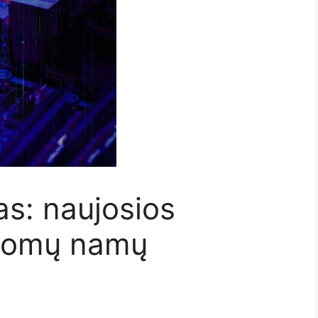
as: naujosios
ldomų namų