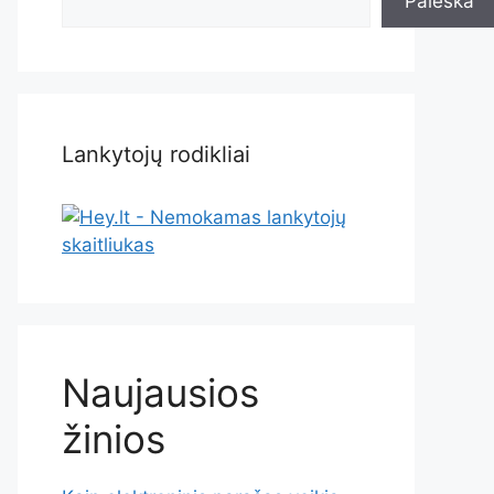
Paieška
Lankytojų rodikliai
Naujausios
žinios