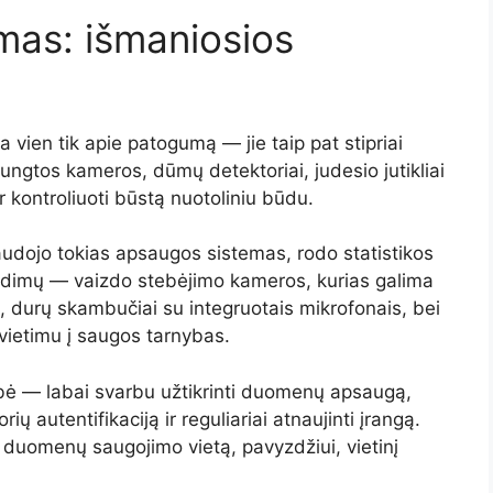
mas: išmaniosios
vien tik apie patogumą — jie taip pat stipriai
jungtos kameros, dūmų detektoriai, judesio jutikliai
r kontroliuoti būstą nuotoliniu būdu.
audojo tokias apsaugos sistemas, rodo statistikos
ndimų — vaizdo stebėjimo kameros, kurias galima
ę, durų skambučiai su integruotais mikrofonais, bei
kvietimu į saugos tarnybas.
bė — labai svarbu užtikrinti duomenų apsaugą,
ių autentifikaciją ir reguliariai atnaujinti įrangą.
ti duomenų saugojimo vietą, pavyzdžiui, vietinį