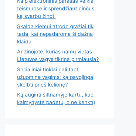
Kaip elektroninis parašas veikia
teismuose ir sprendžiant ginčus:
ką svarbu žinoti
Skalda kiemui atrodo gražiai tik
tada, kai nepadaroma ši dažna
klaida
Ar žinojote, kurias namų vietas
Lietuvos vagys tikrina pirmiausia?
Socialiniai tinklai gali tapti
užuomina vagims: ką pavojinga
skelbti prieš kelionę?
Ką auginti šiltnamyje kartu, kad
kaimynystė padėtų, o ne kenktų