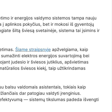
timo ir energijos valdymo sistemos tampa nauju
 į aplinkos pokyčius, bet ir mokosi iš gyventojų
ngiate šiltą šviesą svetainėje, sistema tai įsimins ir
etimas.
Šiame straipsnyje
apžvelgiama, kaip
 sumažinti elektros energijos suvartojimą bei
jant judesio ir šviesos jutiklius, apšvietimas
atūralios šviesos kiekį, taip užtikrindamas
u balsu valdomais asistentais, tokiais kaip
žiančiais dar patogiau valdyti įrenginius.
r efektyvumą — sistemų tikslumas padeda išvengti