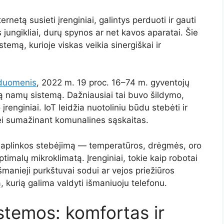
rnetą susieti įrenginiai, galintys perduoti ir gauti
 jungikliai, durų spynos ar net kavos aparatai. Šie
stemą, kurioje viskas veikia sinergiškai ir
 duomenis
, 2022 m. 19 proc. 16–74 m. gyventojų
tą namų sistemą. Dažniausiai tai buvo šildymo,
renginiai. IoT leidžia nuotoliniu būdu stebėti ir
bei sumažinant komunalines sąskaitas.
 aplinkos stebėjimą — temperatūros, drėgmės, oro
ptimalų mikroklimatą. Įrenginiai, tokie kaip robotai
šmanieji purkštuvai sodui ar vejos priežiūros
, kurią galima valdyti išmaniuoju telefonu.
stemos: komfortas ir