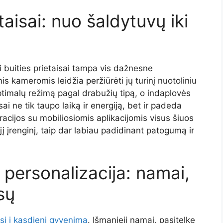
taisai: nuo šaldytuvų iki
i buities prietaisai tampa vis dažnesne
s kameromis leidžia peržiūrėti jų turinį nuotoliniu
timalų režimą pagal drabužių tipą, o indaplovės
sai ne tik taupo laiką ir energiją, bet ir padeda
acijos su mobiliosiomis aplikacijomis visus šiuos
į įrenginį, taip dar labiau padidinant patogumą ir
r personalizacija: namai,
sų
iasi į kasdienį gyvenimą
. Išmanieji namai, pasitelkę