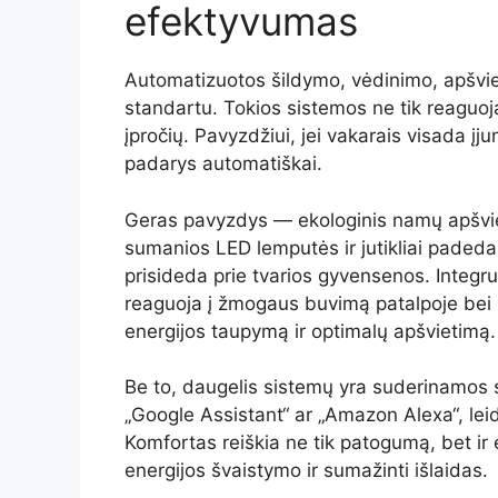
efektyvumas
Automatizuotos šildymo, vėdinimo, apšvie
standartu. Tokios sistemos ne tik reaguoja
įpročių. Pavyzdžiui, jei vakarais visada įju
padarys automatiškai.
Geras pavyzdys — ekologinis namų apšvi
sumanios LED lemputės ir jutikliai padeda
prisideda prie tvarios gyvensenos. Integruo
reaguoja į žmogaus buvimą patalpoje bei n
energijos taupymą ir optimalų apšvietimą.
Be to, daugelis sistemų yra suderinamos s
„Google Assistant“ ar „Amazon Alexa“, leid
Komfortas reiškia ne tik patogumą, bet i
energijos švaistymo ir sumažinti išlaidas.