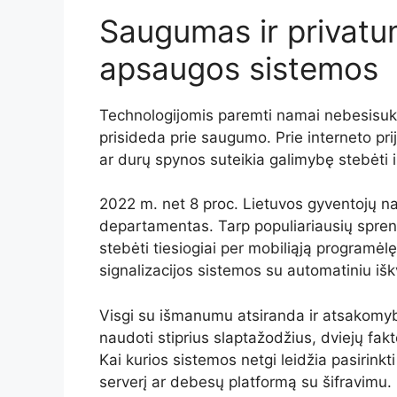
Saugumas ir privatu
apsaugos sistemos
Technologijomis paremti namai nebesisuka 
prisideda prie saugumo. Prie interneto pri
ar durų spynos suteikia galimybę stebėti i
2022 m. net 8 proc. Lietuvos gyventojų n
departamentas. Tarp populiariausių spre
stebėti tiesiogiai per mobiliąją programėl
signalizacijos sistemos su automatiniu iš
Visgi su išmanumu atsiranda ir atsakomy
naudoti stiprius slaptažodžius, dviejų faktor
Kai kurios sistemos netgi leidžia pasirink
serverį ar debesų platformą su šifravimu.