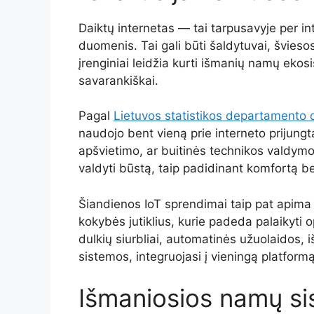
Daiktų internetas — tai tarpusavyje per inte
duomenis. Tai gali būti šaldytuvai, šviesos
įrenginiai leidžia kurti išmanių namų ekosi
savarankiškai.
Pagal
Lietuvos statistikos departamento
naudojo bent vieną prie interneto prijung
apšvietimo, ar buitinės technikos valdymo į
valdyti būstą, taip padidinant komfortą 
Šiandienos IoT sprendimai taip pat apima
kokybės jutiklius, kurie padeda palaikyti o
dulkių siurbliai, automatinės užuolaidos, i
sistemos, integruojasi į vieningą platformą
Išmaniosios namų si