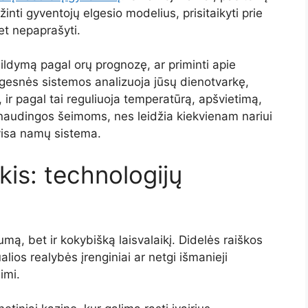
žinti gyventojų elgesio modelius, prisitaikyti prie
et nepaprašyti.
šildymą pagal orų prognozę, ar priminti apie
ngesnės sistemos analizuoja jūsų dienotvarkę,
 ir pagal tai reguliuoja temperatūrą, apšvietimą,
n naudingos šeimoms, nes leidžia kiekvienam nariui
a visa namų sistema.
kis: technologijų
mą, bet ir kokybišką laisvalaikį. Didelės raiškos
alios realybės įrenginiai ar netgi išmanieji
imi.