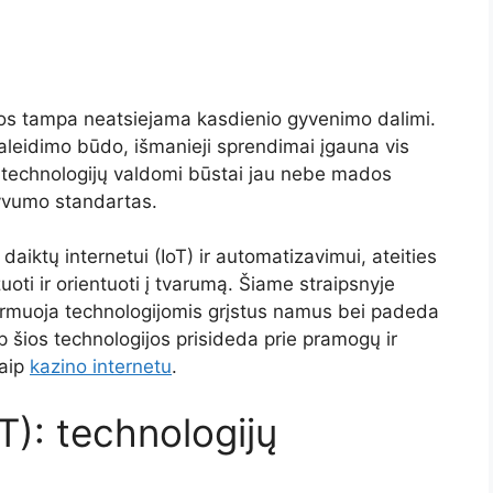
ijos tampa neatsiejama kasdienio gyvenimo dalimi.
raleidimo būdo, išmanieji sprendimai įgauna vis
 technologijų valdomi būstai jau nebe mados
yvumo standartas.
 daiktų internetui (IoT) ir automatizavimui, ateities
ti ir orientuoti į tvarumą. Šiame straipsnyje
ormuoja technologijomis grįstus namus bei padeda
ip šios technologijos prisideda prie pramogų ir
kaip
kazino internetu
.
T): technologijų