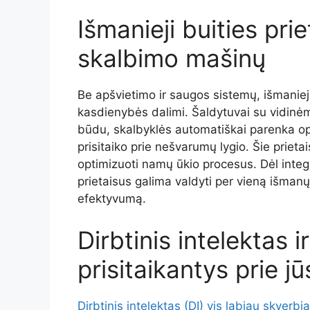
Išmanieji buities prie
skalbimo mašinų
Be apšvietimo ir saugos sistemų, išmaniej
kasdienybės dalimi. Šaldytuvai su vidinėmi
būdu, skalbyklės automatiškai parenka op
prisitaiko prie nešvarumų lygio. Šie prietai
optimizuoti namų ūkio procesus. Dėl integr
prietaisus galima valdyti per vieną išmanųj
efektyvumą.
Dirbtinis intelektas i
prisitaikantys prie jū
Dirbtinis intelektas (DI) vis labiau skverb