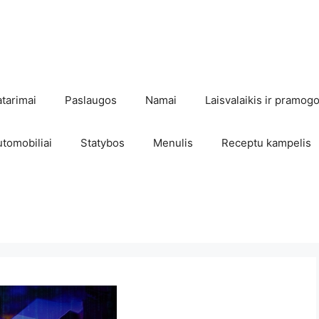
atarimai
Paslaugos
Namai
Laisvalaikis ir pramog
utomobiliai
Statybos
Menulis
Receptu kampelis