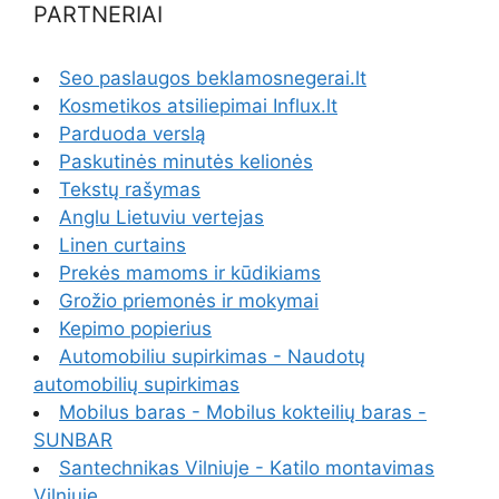
PARTNERIAI
Seo paslaugos beklamosnegerai.lt
Kosmetikos atsiliepimai Influx.lt
Parduoda verslą
Paskutinės minutės kelionės
Tekstų rašymas
Anglu Lietuviu vertejas
Linen curtains
Prekės mamoms ir kūdikiams
Grožio priemonės ir mokymai
Kepimo popierius
Automobiliu supirkimas - Naudotų
automobilių supirkimas
Mobilus baras - Mobilus kokteilių baras -
SUNBAR
Santechnikas Vilniuje - Katilo montavimas
Vilniuje