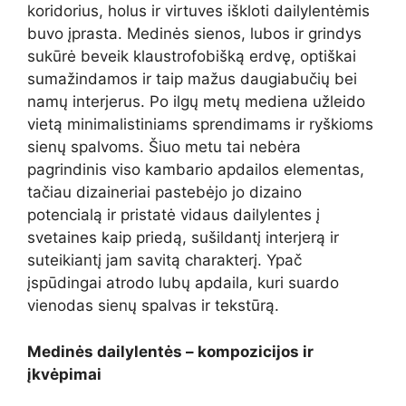
koridorius, holus ir virtuves iškloti dailylentėmis
buvo įprasta. Medinės sienos, lubos ir grindys
sukūrė beveik klaustrofobišką erdvę, optiškai
sumažindamos ir taip mažus daugiabučių bei
namų interjerus. Po ilgų metų mediena užleido
vietą minimalistiniams sprendimams ir ryškioms
sienų spalvoms. Šiuo metu tai nebėra
pagrindinis viso kambario apdailos elementas,
tačiau dizaineriai pastebėjo jo dizaino
potencialą ir pristatė vidaus dailylentes į
svetaines kaip priedą, sušildantį interjerą ir
suteikiantį jam savitą charakterį. Ypač
įspūdingai atrodo lubų apdaila, kuri suardo
vienodas sienų spalvas ir tekstūrą.
Medinės dailylentės – kompozicijos ir
įkvėpimai