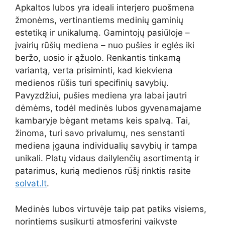
Apkaltos lubos yra ideali interjero puošmena
žmonėms, vertinantiems medinių gaminių
estetiką ir unikalumą. Gamintojų pasiūloje –
įvairių rūšių mediena – nuo ​​pušies ir eglės iki
beržo, uosio ir ąžuolo. Renkantis tinkamą
variantą, verta prisiminti, kad kiekviena
medienos rūšis turi specifinių savybių.
Pavyzdžiui, pušies mediena yra labai jautri
dėmėms, todėl medinės lubos gyvenamajame
kambaryje bėgant metams keis spalvą. Tai,
žinoma, turi savo privalumų, nes senstanti
mediena įgauna individualių savybių ir tampa
unikali. Platų vidaus dailylenčių asortimentą ir
patarimus, kurią medienos rūšį rinktis rasite
solvat.lt
.
Medinės lubos virtuvėje taip pat patiks visiems,
norintiems susikurti atmosferinį vaikystę