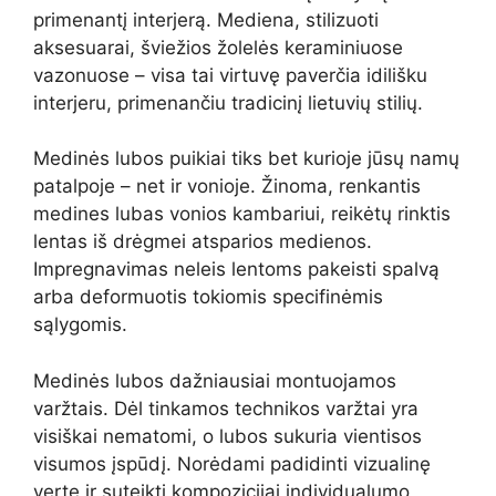
primenantį interjerą. Mediena, stilizuoti
aksesuarai, šviežios žolelės keraminiuose
vazonuose – visa tai virtuvę paverčia idilišku
interjeru, primenančiu tradicinį lietuvių stilių.
Medinės lubos puikiai tiks bet kurioje jūsų namų
patalpoje – net ir vonioje. Žinoma, renkantis
medines lubas vonios kambariui, reikėtų rinktis
lentas iš drėgmei atsparios medienos.
Impregnavimas neleis lentoms pakeisti spalvą
arba deformuotis tokiomis specifinėmis
sąlygomis.
Medinės lubos dažniausiai montuojamos
varžtais. Dėl tinkamos technikos varžtai yra
visiškai nematomi, o lubos sukuria vientisos
visumos įspūdį. Norėdami padidinti vizualinę
vertę ir suteikti kompozicijai individualumo,