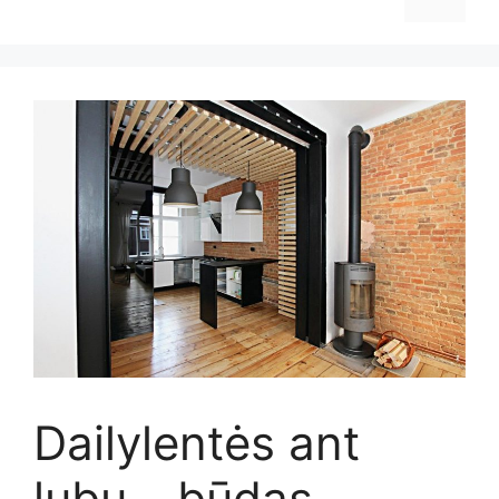
Dailylentės ant
lubų – būdas