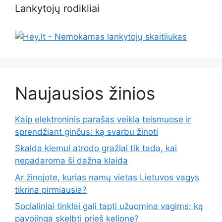
Lankytojų rodikliai
Naujausios žinios
Kaip elektroninis parašas veikia teismuose ir
sprendžiant ginčus: ką svarbu žinoti
Skalda kiemui atrodo gražiai tik tada, kai
nepadaroma ši dažna klaida
Ar žinojote, kurias namų vietas Lietuvos vagys
tikrina pirmiausia?
Socialiniai tinklai gali tapti užuomina vagims: ką
pavojinga skelbti prieš kelionę?