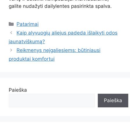
galite nudažyti dailylentes pasirinkta spalva.
Kategorijos
Patarimai
Kaip alyvuogių aliejus padeda išlaikyti odos
jaunatviškumą?
Reikmenys neįgaliesiems: būtiniausi
produktai komfortui
Paieška
Paieška