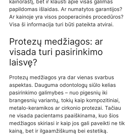
kainoraštį, bet ir klausti apie visas galimas
papildomas išlaidas. Ar numatytos garantijos?
Ar kainoje yra visos pooperacinės procedūros?
Visa ši informacija turi būti pateikta atvirai.
Protezų medžiagos: ar
visada turi pasirinkimo
laisvę?
Protezų medžiagos yra dar vienas svarbus
aspektas. Dauguma odontologų siūlo kelias
pasirinkimo galimybes – nuo pigesnių iki
brangesnių variantų, tokių kaip kompozitiniai,
metalo-keramikos ar cirkonio protezai. Tačiau
ne visada pacientams paaiškinama, kuo šios
medžiagos skiriasi ir kaip jos gali paveikti ne tik
kainą, bet ir ilgaamžiškumą bei estetiką.