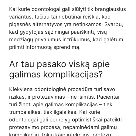
Kai kurie odontologai gali siūlyti tik brangiausius
variantus, tačiau tai nebūtinai reiškia, kad
pigesnės alternatyvos yra netinkamos. Svarbu,
kad gydytojas sąžiningai paaiškintų visų
medžiagų privalumus ir trūkumus, kad galėtum
priimti informuotą sprendimą.
Ar tau pasako viską apie
galimas komplikacijas?
Kiekviena odontologinė procedūra turi savo
rizikas, ir protezavimas – ne išimtis. Pacientai
turi žinoti apie galimas komplikacijas – tiek
trumpalaikes, tiek ilgalaikes. Kai kurie
odontologai gali pernelyg optimistiškai pateikti
protezavimo procesą, nepaminėdami galimų
komplikacijų, tokių kaip infekcijos, protezų