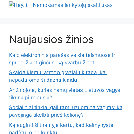
Naujausios žinios
Kaip elektroninis parašas veikia teismuose ir
sprendžiant ginčus: ką svarbu žinoti
Skalda kiemui atrodo gražiai tik tada, kai
nepadaroma ši dažna klaida
Ar žinojote, kurias namų vietas Lietuvos vagys
tikrina pirmiausia?
Socialiniai tinklai gali tapti užuomina vagims: ką
pavojinga skelbti prieš kelionę?
Ką auginti šiltnamyje kartu, kad kaimynystė
padėtų, o ne kenktų