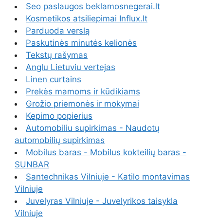
Seo paslaugos beklamosnegerai.lt
Kosmetikos atsiliepimai Influx.lt
Parduoda verslą
Paskutinės minutės kelionės
Tekstų rašymas
Anglu Lietuviu vertejas
Linen curtains
Prekės mamoms ir kūdikiams
Grožio priemonės ir mokymai
Kepimo popierius
Automobiliu supirkimas - Naudotų
automobilių supirkimas
Mobilus baras - Mobilus kokteilių baras -
SUNBAR
Santechnikas Vilniuje - Katilo montavimas
Vilniuje
Juvelyras Vilniuje - Juvelyrikos taisykla
Vilniuje