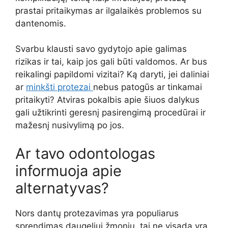
prastai pritaikymas ar ilgalaikės problemos su
dantenomis.
Svarbu klausti savo gydytojo apie galimas
rizikas ir tai, kaip jos gali būti valdomos. Ar bus
reikalingi papildomi vizitai? Ką daryti, jei daliniai
ar
minkšti protezai
nebus patogūs ar tinkamai
pritaikyti? Atviras pokalbis apie šiuos dalykus
gali užtikrinti geresnį pasirengimą procedūrai ir
mažesnį nusivylimą po jos.
Ar tavo odontologas
informuoja apie
alternatyvas?
Nors dantų protezavimas yra populiarus
sprendimas daugeliui žmonių, tai ne visada yra