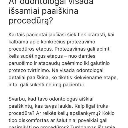
Ar odontologai visada
išsamiai paaiškina
procedūrą?
Kartais pacientai jaučiasi šiek tiek prarasti, kai
kalbama apie konkrečius protezavimo
procedūros etapus. Protezavimas gali apimti
kelis sudėtingus etapus – nuo danties
paruošimo ir atspaudų paėmimo iki galutinio
protezo tvirtinimo. Ne visada odontologai
detaliai paaiškina, ko tikėtis kiekviename etape,
ir tai gali sukelti nerimą pacientui.
Svarbu, kad tavo odontologas aiškiai
paaiškintų, kas tavęs laukia. Kaip ilgai truks
procedūra? Ar reikės kelių apsilankymų? Kokio
tipo diskomfortas ar šalutiniai poveikiai gali
pasireikšti po procedūros? Turėdamas išsamią