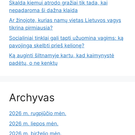
Skalda kiemui atrodo gražiai tik tada, kai
nepadaroma ši dažna klaida
Ar žinojote, kurias namų vietas Lietuvos vagys
tikrina pirmiausia?
Socialiniai tinklai gali tapti užuomina vagims: ką
pavojinga skelbti prieš kelionę?
Ką auginti šiltnamyje kartu, kad kaimynystė
padėtų, o ne kenktų
Archyvas
2026 m. rugpjūčio mėn.
2026 m. liepos mėn.
2026 m. birželio mėn.