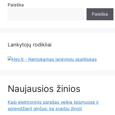
Paieška
Paieška
Lankytojų rodikliai
Naujausios žinios
Kaip elektroninis parašas veikia teismuose ir
sprendžiant ginčus: ką svarbu žinoti