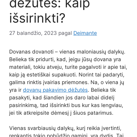
dėžutės: kaip
išsirinkti?
27 balandžio, 2023
pagal
Deimante
Dovanas dovanoti – vienas maloniausių dalykų.
Belieka tik pridurti, kad, jeigu jūsų dovana yra
materiali, tokiu atveju, turite pagalvoti ir apie tai,
kaip ją estetiškai supakuoti. Norint tai padaryti,
galima rinktis įvairias priemones. Na, o viena jų
yra ir
dovanų pakavimo dėžutės
. Belieka tik
pasakyti, kad šiandien jos daro labai didelį
pasirinkimą, tad išsirinkti bus kur kas lengviau,
jei tik atkreipsite dėmesį į šiuos patarimus.
Vienas svarbiausių dalykų, kurį reikia įvertinti,
renkantis tokio pobūdžio gaminį, yra dydis. Tai,