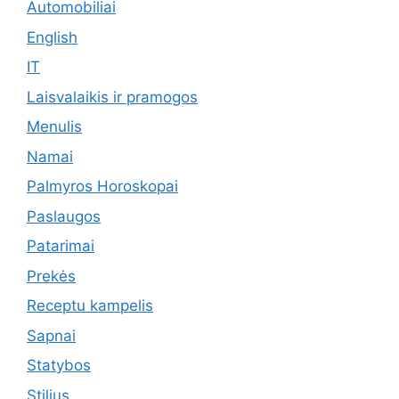
Automobiliai
English
IT
Laisvalaikis ir pramogos
Menulis
Namai
Palmyros Horoskopai
Paslaugos
Patarimai
Prekės
Receptu kampelis
Sapnai
Statybos
Stilius