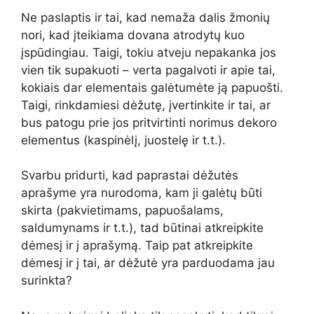
Ne paslaptis ir tai, kad nemaža dalis žmonių
nori, kad įteikiama dovana atrodytų kuo
įspūdingiau. Taigi, tokiu atveju nepakanka jos
vien tik supakuoti – verta pagalvoti ir apie tai,
kokiais dar elementais galėtumėte ją papuošti.
Taigi, rinkdamiesi dėžutę, įvertinkite ir tai, ar
bus patogu prie jos pritvirtinti norimus dekoro
elementus (kaspinėlį, juostelę ir t.t.).
Svarbu pridurti, kad paprastai dėžutės
aprašyme yra nurodoma, kam ji galėtų būti
skirta (pakvietimams, papuošalams,
saldumynams ir t.t.), tad būtinai atkreipkite
dėmesį ir į aprašymą. Taip pat atkreipkite
dėmesį ir į tai, ar dėžutė yra parduodama jau
surinkta?