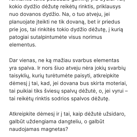
kokio dydžio dėžutę reikėtų rinktis, priklausys
nuo dovanos dydžio. Na, o tuo atveju, jei
planuojate įteikti ne tik dovaną, bet ir priedus
prie jos, tai rinkitės tokio dydžio dėžutę, į kurią
patogiai sutalpintumėte visus norimus
elementus.
Dar vienas, ne ką mažiau svarbus elementas
yra spalva. Ir nors šiuo atveju nėra jokių svarbių
taisyklių, kurių turėtumėte paisyti, atkreipkite
dėmesį į tai, kad, jei dovana bus skirta moteriai,
tai puikiai tiks šviesų spalvų dėžutė, o, jei vyrui –
tai reikėtų rinktis sodrios spalvos dėžutę.
Atkreipkite dėmesį ir į tai, kaip dėžutė užsidaro,
galbūt uždengiama dangteliu, o galbūt
naudojamas magnetas?