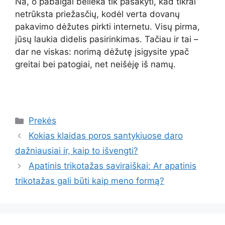
Na, o pabaigai belieka tik pasakyti, kad tikrai
netrūksta priežasčių, kodėl verta dovanų
pakavimo dėžutes pirkti internetu. Visų pirma,
jūsų laukia didelis pasirinkimas. Tačiau ir tai –
dar ne viskas: norimą dėžutę įsigysite ypač
greitai bei patogiai, net neišėję iš namų.
Kategorijos
Prekės
Kokias klaidas poros santykiuose daro
dažniausiai ir, kaip to išvengti?
Apatinis trikotažas saviraiškai: Ar apatinis
trikotažas gali būti kaip meno formą?