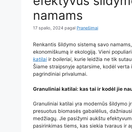
efektyvūs šildym
namams
17 spalio, 2024
pagal
Pranešimai
Renkantis šildymo sistemą savo namams, sv
ekonomiškumą ir ekologiją. Vieni populiar
katilai
ir
boileriai
, kurie leidžia ne tik sutau
Šiame straipsnyje aptarsime, kodėl verta in
pagrindiniai privalumai.
Granuliniai katilai: kas tai ir kodėl jie n
Granuliniai katilai yra modernūs šildymo į
presuotus biomasės gabalėlius, dažniausia
medžiagų. Jie pasižymi aukštu efektyvumu
pasirinkimas tiems, kas siekia tvaraus ir 