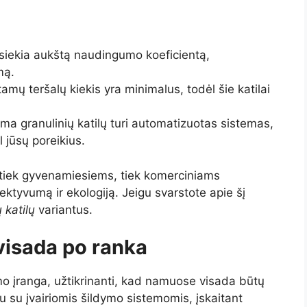
pasiekia aukštą naudingumo koeficientą,
mą.
ų teršalų kiekis yra minimalus, todėl šie katilai
a granulinių katilų turi automatizuotas sistemas,
l jūsų poreikius.
as tiek gyvenamiesiems, tiek komerciniams
ktyvumą ir ekologiją. Jeigu svarstote apie šį
 katilų
variantus.
 visada po ranka
mo įranga, užtikrinanti, kad namuose visada būtų
tu su įvairiomis šildymo sistemomis, įskaitant