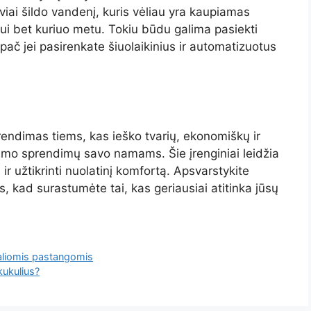
tyviai šildo vandenį, kuris vėliau yra kaupiamas
mui bet kuriuo metu. Tokiu būdu galima pasiekti
pač jei pasirenkate šiuolaikinius ir automatizuotus
 sprendimas tiems, kas ieško tvarių, ekonomiškų ir
kimo sprendimų savo namams. Šie įrenginiai leidžia
ir užtikrinti nuolatinį komfortą. Apsvarstykite
, kad surastumėte tai, kas geriausiai atitinka jūsų
maliomis pastangomis
kukulius?