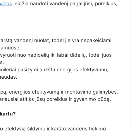
ileris
leidžia naudoti vandenį pagal jūsų poreikius,
 karštą vandenį nuolat, todėl jie yra nepakeičiami
 namuose.
svyruoti nuo nedidelių iki labai didelių, todėl juos
s.
boileriai pasižymi aukštu energijos efektyvumu,
naudas.
 talpą, energijos efektyvumą ir montavimo galimybes.
 geriausiai atitiks jūsų poreikius ir gyvenimo būdą.
a kartu?
aro efektyvią šildymo ir karšto vandens tiekimo