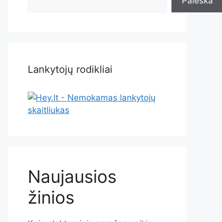
Paieška
Lankytojų rodikliai
Naujausios
žinios