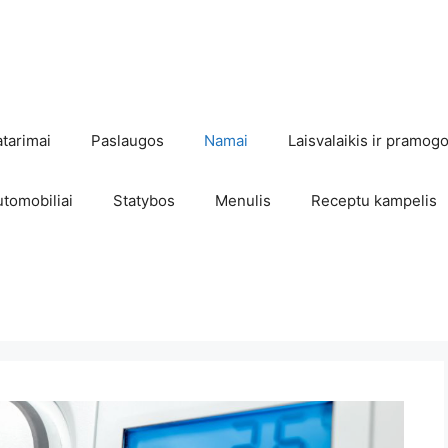
atarimai
Paslaugos
Namai
Laisvalaikis ir pramog
utomobiliai
Statybos
Menulis
Receptu kampelis