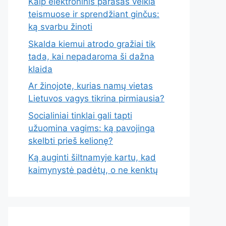
Kaip elektroninis parašas veikia
teismuose ir sprendžiant ginčus:
ką svarbu žinoti
Skalda kiemui atrodo gražiai tik
tada, kai nepadaroma ši dažna
klaida
Ar žinojote, kurias namų vietas
Lietuvos vagys tikrina pirmiausia?
Socialiniai tinklai gali tapti
užuomina vagims: ką pavojinga
skelbti prieš kelionę?
Ką auginti šiltnamyje kartu, kad
kaimynystė padėtų, o ne kenktų