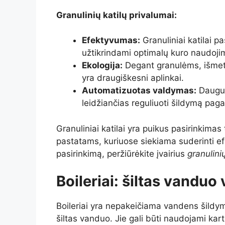
Granulinių katilų privalumai:
Efektyvumas:
Granuliniai katilai 
užtikrindami optimalų kuro naudoji
Ekologija:
Degant granulėms, išmetam
yra draugiškesni aplinkai.
Automatizuotas valdymas:
Daugum
leidžiančias reguliuoti šildymą paga
Granuliniai katilai yra puikus pasirinkim
pastatams, kuriuose siekiama suderinti efe
pasirinkimą, peržiūrėkite įvairius
granulinių
Boileriai: šiltas vanduo
Boileriai yra nepakeičiama vandens šildy
šiltas vanduo. Jie gali būti naudojami kar