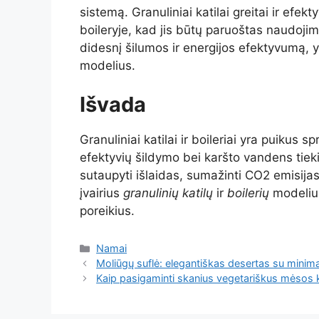
sistemą. Granuliniai katilai greitai ir efek
boileryje, kad jis būtų paruoštas naudoji
didesnį šilumos ir energijos efektyvumą, y
modelius.
Išvada
Granuliniai katilai ir boileriai yra puikus
efektyvių šildymo bei karšto vandens tie
sutaupyti išlaidas, sumažinti CO2 emisijas 
įvairius
granulinių katilų
ir
boilerių
modelius
poreikius.
Kategorijos
Namai
Moliūgų suflė: elegantiškas desertas su mini
Kaip pasigaminti skanius vegetariškus mėsos 