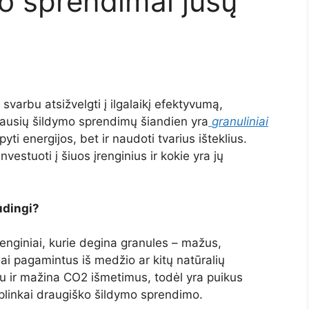
o sprendimai jūsų
arbu atsižvelgti į ilgalaikį efektyvumą,
iausių šildymo sprendimų šiandien yra
granuliniai
pyti energijos, bet ir naudoti tvarius išteklius.
vestuoti į šiuos įrenginius ir kokie yra jų
audingi?
renginiai, kurie degina granules – mažus,
i pagamintus iš medžio ar kitų natūralių
 ir mažina CO2 išmetimus, todėl yra puikus
aplinkai draugiško šildymo sprendimo.