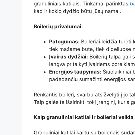
granuliniais katilais. Tinkamai parinktas
bo
kad ir kokio dydžio būtų jūsų namai.
Boilerių privalumai:
Patogumas:
Boileriai leidžia turėti
tiek mažame bute, tiek dideliuose
Įvairūs dydžiai:
Boilerių talpa gali 
lengva pritaikyti įvairiems poreikiam
Energijos taupymas:
Šiuolaikiniai 
padedančiu sumažinti energijos są
Renkantis boilerį, svarbu atsižvelgti į jo
Taip galėsite išsirinkti tokį įrenginį, kuris
Kaip granuliniai katilai ir boileriai veiki
Granuliniai katilai kartu su boileriais sud