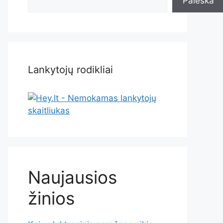
Paieška
Lankytojų rodikliai
Naujausios
žinios