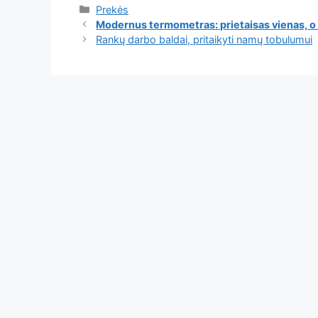
Kategorijos
Prekės
Modernus termometras: prietaisas vienas, o
Rankų darbo baldai, pritaikyti namų tobulumui