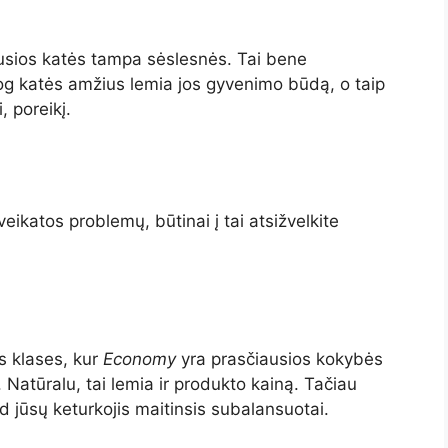
usios katės tampa sėslesnės. Tai bene
jog katės amžius lemia jos gyvenimo būdą, o taip
, poreikį.
sveikatos problemų, būtinai į tai atsižvelkite
s klases, kur
Economy
yra prasčiausios kokybės
 Natūralu, tai lemia ir produkto kainą. Tačiau
d jūsų keturkojis maitinsis subalansuotai.