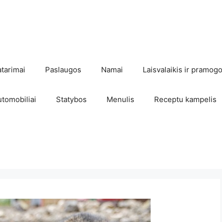
atarimai
Paslaugos
Namai
Laisvalaikis ir pramog
utomobiliai
Statybos
Menulis
Receptu kampelis