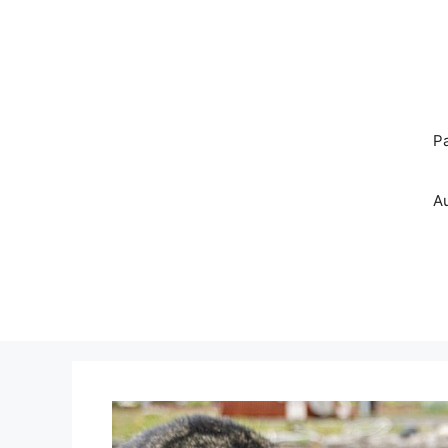
Pereiti
prie
turinio
P
A