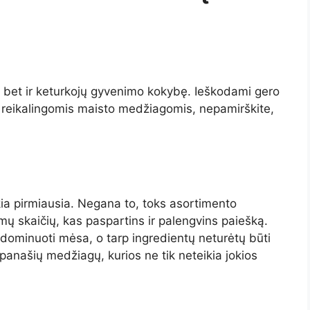
, bet ir keturkojų gyvenimo kokybę. Ieškodami gero
ą reikalingomis maisto medžiagomis, nepamirškite,
eikia pirmiausia. Negana to, toks asortimento
imų skaičių, kas paspartins ir palengvins paiešką.
 dominuoti mėsa, o tarp ingredientų neturėtų būti
 panašių medžiagų, kurios ne tik neteikia jokios