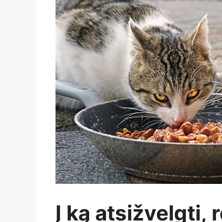
Į ką atsižvelgti,