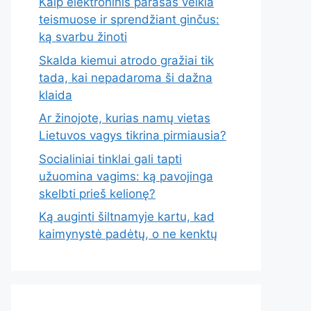
Kaip elektroninis parašas veikia
teismuose ir sprendžiant ginčus:
ką svarbu žinoti
Skalda kiemui atrodo gražiai tik
tada, kai nepadaroma ši dažna
klaida
Ar žinojote, kurias namų vietas
Lietuvos vagys tikrina pirmiausia?
Socialiniai tinklai gali tapti
užuomina vagims: ką pavojinga
skelbti prieš kelionę?
Ką auginti šiltnamyje kartu, kad
kaimynystė padėtų, o ne kenktų