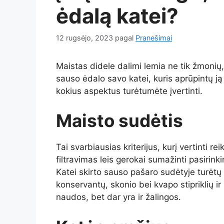
ėdalą katei?
12 rugsėjo, 2023
pagal
Pranešimai
Maistas didele dalimi lemia ne tik žmonių
sauso ėdalo savo katei, kuris aprūpintų j
kokius aspektus turėtumėte įvertinti.
Maisto sudėtis
Tai svarbiausias kriterijus, kurį vertinti r
filtravimas leis gerokai sumažinti pasirink
Katei skirto sauso pašaro sudėtyje turėtų
konservantų, skonio bei kvapo stipriklių ir
naudos, bet dar yra ir žalingos.