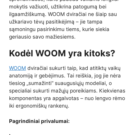
mokytis važiuoti, užtikrina patogumą bei
ilgaamžiškumą. WOOM dviračiai ne šiaip sau
užkariavo tėvų pasitikėjimą – jie tampa
sąmoningu pasirinkimu tiems, kurie siekia
geriausio savo mažiesiems.
Kodėl WOOM yra kitoks?
WOOM
dviračiai sukurti taip, kad atitiktų vaikų
anatomiją ir gebėjimus. Tai reiškia, jog jie nėra
tiesiog „sumažinti“ suaugusiųjų modeliai, o
specialiai sukurti mažųjų poreikiams. Kiekvienas
komponentas yra apgalvotas – nuo lengvo rėmo
iki ergonomiškų rankenų.
Pagrindiniai privalumai: