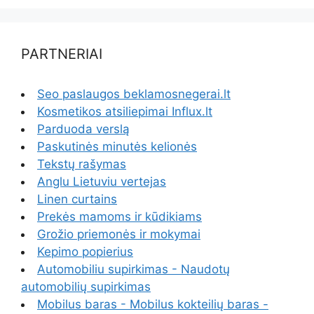
PARTNERIAI
Seo paslaugos beklamosnegerai.lt
Kosmetikos atsiliepimai Influx.lt
Parduoda verslą
Paskutinės minutės kelionės
Tekstų rašymas
Anglu Lietuviu vertejas
Linen curtains
Prekės mamoms ir kūdikiams
Grožio priemonės ir mokymai
Kepimo popierius
Automobiliu supirkimas - Naudotų
automobilių supirkimas
Mobilus baras - Mobilus kokteilių baras -