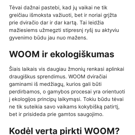
Tėvai dažnai pastebi, kad jų vaikai ne tik
greičiau išmoksta važiuoti, bet ir noriai grįžta
prie dviračio dar ir dar kartą. Tai leidžia
mažiesiems užmegzti stipresnį ryšį su aktyviu
gyvenimo būdu jau nuo mažens.
WOOM ir ekologiškumas
Šiais laikais vis daugiau žmonių renkasi aplinkai
draugiškus sprendimus. WOOM dviračiai
gaminami iš medžiagų, kurios gali būti
perdirbamos, o gamybos procesai yra orientuoti
į ekologijos principų laikymąsi. Tokiu būdu tėvai
ne tik suteikia savo vaikams kokybišką patirtį,
bet ir prisideda prie gamtos saugojimo.
Kodėl verta pirkti WOOM?