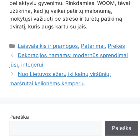
bei aktyviu gyvenimu. Rinkdamiesi WOOM, tėvai
užtikrina, kad jų vaikai patirtų malonumą,
mokytųsi važiuoti be streso ir turėtų patikimą
dviratį, kuris augs kartu su jais.
Kategorijos
Laisvalaikis ir pramogos
,
Patarimai
,
Prekės
Dekoracijos namams: modernūs sprendimai
jūsų interjerui
Nuo Lietuvos ežerų iki kalnų viršūnių:
maršrutai kelionėms kemperiu
Paieška
Paieška