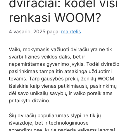
dviračiai: kodėl visi
renkasi WOOM?
4 vasario, 2025
pagal
mantelis
Vaikų mokymasis važiuoti dviračiu yra ne tik
svarbi fizinės veiklos dalis, bet ir
nepamirštamas gyvenimo įvykis. Todėl dviračio
pasirinkimas tampa itin atsakinga užduotimi
tėvams. Tarp gausybės prekių ženklų WOOM
išsiskiria kaip vienas patikimiausių pasirinkimų
dėl savo unikalių savybių ir vaiko poreikiams
pritaikyto dizaino.
Šių dviračių populiarumas slypi ne tik jų
išvaizdoje, bet ir technologiniuose
sprendimuose, kurie padeda vaikams lengvai