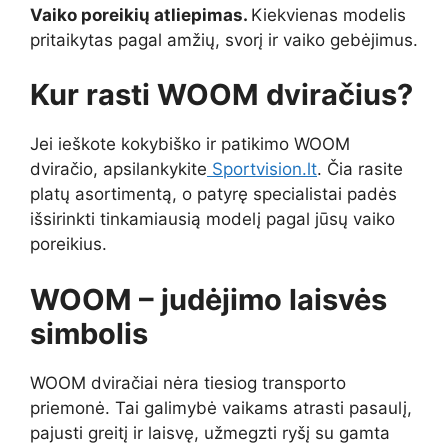
Vaiko poreikių atliepimas.
Kiekvienas modelis
pritaikytas pagal amžių, svorį ir vaiko gebėjimus.
Kur rasti WOOM dviračius?
Jei ieškote kokybiško ir patikimo WOOM
dviračio, apsilankykite
Sportvision.lt
. Čia rasite
platų asortimentą, o patyrę specialistai padės
išsirinkti tinkamiausią modelį pagal jūsų vaiko
poreikius.
WOOM – judėjimo laisvės
simbolis
WOOM dviračiai nėra tiesiog transporto
priemonė. Tai galimybė vaikams atrasti pasaulį,
pajusti greitį ir laisvę, užmegzti ryšį su gamta