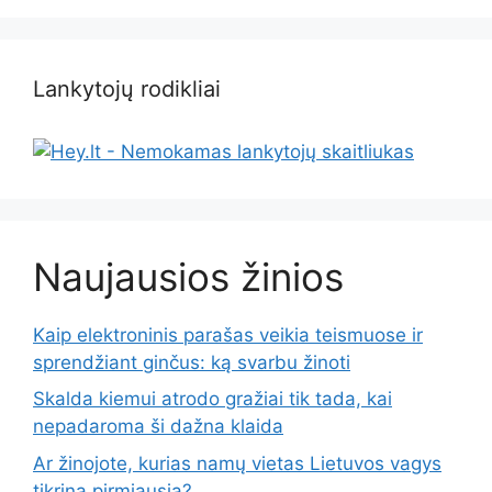
Lankytojų rodikliai
Naujausios žinios
Kaip elektroninis parašas veikia teismuose ir
sprendžiant ginčus: ką svarbu žinoti
Skalda kiemui atrodo gražiai tik tada, kai
nepadaroma ši dažna klaida
Ar žinojote, kurias namų vietas Lietuvos vagys
tikrina pirmiausia?