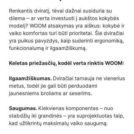
Renkantis dviratį, tėvai dažnai susiduria su
dilema – ar verta investuoti į aukštos kokybės
modelį? WOOM atsakymas yra aiškus: kokybė ir
vaiko komfortas turi būti prioritetai. Šie dviračiai
yra puikus pavyzdys, kaip suderinti ergonomiką,
funkcionalumą ir ilgaamžiškumą.
Keletas priežasčių, kodėl verta rinktis WOOM:
Ilgaamžiškumas.
Dviračiai tarnauja ne vienerius
metus, todėl jie gali būti perduodami
jaunesniems broliams ar seserims.
Saugumas.
Kiekvienas komponentas – nuo
stabdžių iki grandinės – yra suprojektuotas taip,
kad užtikrintų maksimalų vaiko saugumą.