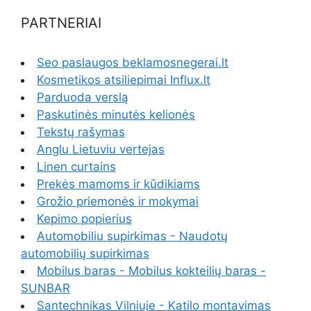
PARTNERIAI
Seo paslaugos beklamosnegerai.lt
Kosmetikos atsiliepimai Influx.lt
Parduoda verslą
Paskutinės minutės kelionės
Tekstų rašymas
Anglu Lietuviu vertejas
Linen curtains
Prekės mamoms ir kūdikiams
Grožio priemonės ir mokymai
Kepimo popierius
Automobiliu supirkimas - Naudotų
automobilių supirkimas
Mobilus baras - Mobilus kokteilių baras -
SUNBAR
Santechnikas Vilniuje - Katilo montavimas