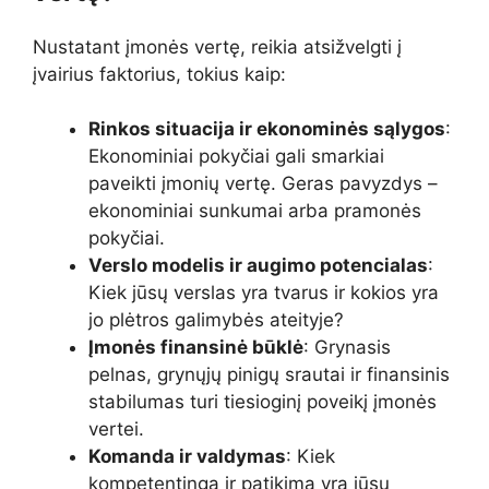
Nustatant įmonės vertę, reikia atsižvelgti į
įvairius faktorius, tokius kaip:
Rinkos situacija ir ekonominės sąlygos
:
Ekonominiai pokyčiai gali smarkiai
paveikti įmonių vertę. Geras pavyzdys –
ekonominiai sunkumai arba pramonės
pokyčiai.
Verslo modelis ir augimo potencialas
:
Kiek jūsų verslas yra tvarus ir kokios yra
jo plėtros galimybės ateityje?
Įmonės finansinė būklė
: Grynasis
pelnas, grynųjų pinigų srautai ir finansinis
stabilumas turi tiesioginį poveikį įmonės
vertei.
Komanda ir valdymas
: Kiek
kompetentinga ir patikima yra jūsų