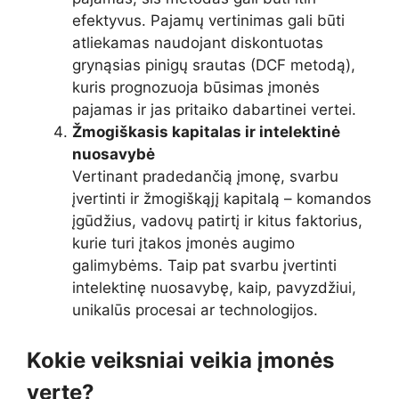
efektyvus. Pajamų vertinimas gali būti
atliekamas naudojant diskontuotas
grynąsias pinigų srautas (DCF metodą),
kuris prognozuoja būsimas įmonės
pajamas ir jas pritaiko dabartinei vertei.
Žmogiškasis kapitalas ir intelektinė
nuosavybė
Vertinant pradedančią įmonę, svarbu
įvertinti ir žmogiškąjį kapitalą – komandos
įgūdžius, vadovų patirtį ir kitus faktorius,
kurie turi įtakos įmonės augimo
galimybėms. Taip pat svarbu įvertinti
intelektinę nuosavybę, kaip, pavyzdžiui,
unikalūs procesai ar technologijos.
Kokie veiksniai veikia įmonės
vertę?