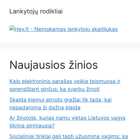
Lankytojų rodikliai
Naujausios žinios
Kaip elektroninis parašas veikia teismuose ir
sprendžiant ginčus: ką svarbu žinoti
Skalda kiemui atrodo gražiai tik tada, kai
nepadaroma ši dažna klaida
Ar žinojote, kurias namų vietas Lietuvos vagys
tikrina pirmiausia?
Socialiniai tinklai gali tapti užuomina vagims: ką