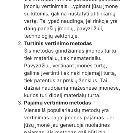
įmonių vertinimais. Lyginant jūsų įmonę
su kitomis, galima nustatyti atitinkamą
vertę. Tai ypač naudinga, jei rinkoje yra
daug panašių įmonių, pavyzdžiui,
technologijų sektoriuje.
Turtinis vertinimo metodas
Šis metodas grindžiamas įmonės turtu –
tiek materialiu, tiek nematerialiu.
Pavyzdžiui, vertinant įmonės turtą,
galima įvertinti tiek nekilnojamąjį turtą,
tiek patentus ar prekių ženklus. Tai
dažnai naudojama mažesnėse įmonėse,
kurios turi didelį materialų turtą.
Pajamų vertinimo metodas
Vienas iš populiariausių metodų yra
vertinimas pagal įmonės pajamas. Jei
jūsų įmonė jau generuoja nuolatines
pajamas, šis metodas gali būti itin