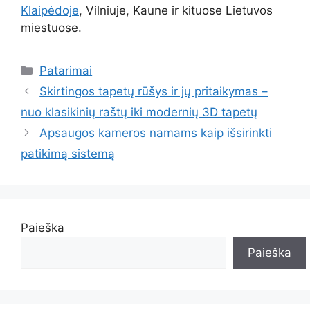
Klaipėdoje
, Vilniuje, Kaune ir kituose Lietuvos
miestuose.
Kategorijos
Patarimai
Skirtingos tapetų rūšys ir jų pritaikymas –
nuo klasikinių raštų iki modernių 3D tapetų
Apsaugos kameros namams kaip išsirinkti
patikimą sistemą
Paieška
Paieška