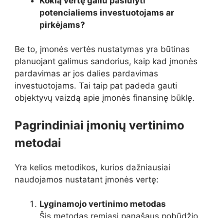
Kokią vertę galiu pasiūlyti
potencialiems investuotojams ar
pirkėjams?
Be to, įmonės vertės nustatymas yra būtinas
planuojant galimus sandorius, kaip kad įmonės
pardavimas ar jos dalies pardavimas
investuotojams. Tai taip pat padeda gauti
objektyvų vaizdą apie įmonės finansinę būklę.
Pagrindiniai įmonių vertinimo
metodai
Yra kelios metodikos, kurios dažniausiai
naudojamos nustatant įmonės vertę:
Lyginamojo vertinimo metodas
Šis metodas remiasi panašaus pobūdžio