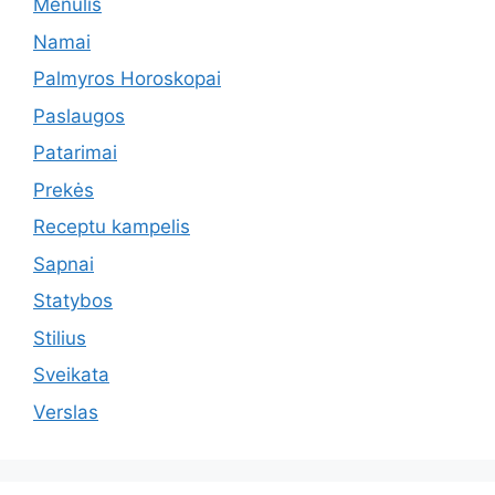
Menulis
Namai
Palmyros Horoskopai
Paslaugos
Patarimai
Prekės
Receptu kampelis
Sapnai
Statybos
Stilius
Sveikata
Verslas