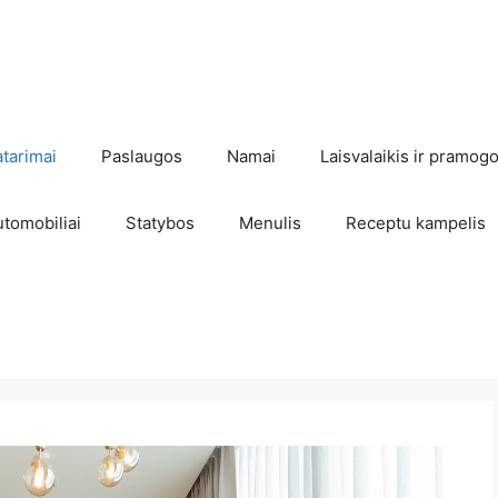
atarimai
Paslaugos
Namai
Laisvalaikis ir pramog
utomobiliai
Statybos
Menulis
Receptu kampelis