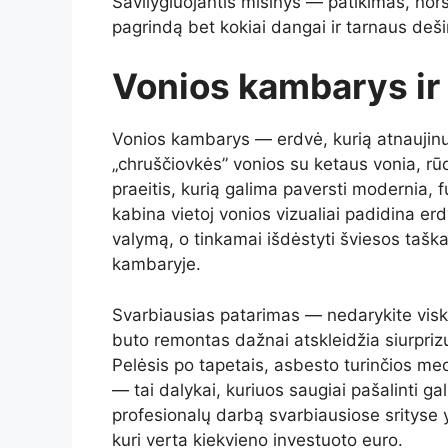
Savilygiuojantis mišinys — patikimas, nors
pagrindą bet kokiai dangai ir tarnaus deš
Vonios kambarys ir
Vonios kambarys — erdvė, kurią atnaujinu
„chruščiovkės” vonios su ketaus vonia, rūd
praeitis, kurią galima paversti modernia, 
kabina vietoj vonios vizualiai padidina e
valymą, o tinkamai išdėstyti šviesos tašk
kambaryje.
Svarbiausias patarimas — nedarykite visko
buto remontas dažnai atskleidžia siurprizus
Pelėsis po tapetais, asbesto turinčios med
— tai dalykai, kuriuos saugiai pašalinti gali 
profesionalų darbą svarbiausiose srityse y
kuri verta kiekvieno investuoto euro.