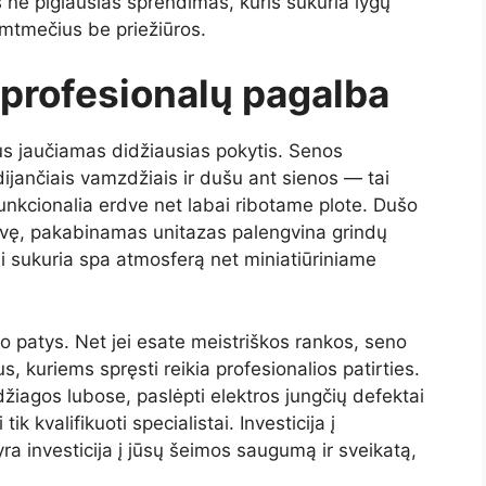
 ne pigiausias sprendimas, kuris sukuria lygų
imtmečius be priežiūros.
 profesionalų pagalba
s jaučiamas didžiausias pokytis. Senos
ijančiais vamzdžiais ir dušu ant sienos — tai
funkcionalia erdve net labai ribotame plote. Dušo
rdvę, pakabinamas unitazas palengvina grindų
ai sukuria spa atmosferą net miniatiūriniame
 patys. Net jei esate meistriškos rankos, seno
, kuriems spręsti reikia profesionalios patirties.
žiagos lubose, paslėpti elektros jungčių defektai
tik kvalifikuoti specialistai. Investicija į
ra investicija į jūsų šeimos saugumą ir sveikatą,