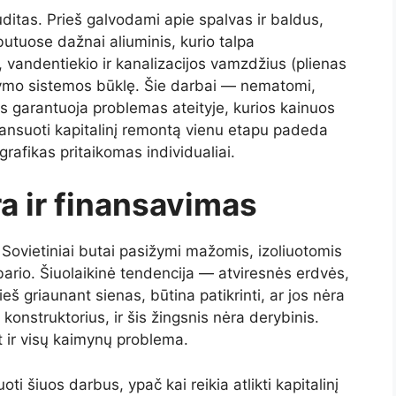
ditas. Prieš galvodami apie spalvas ir baldus,
 butuose dažnai aliuminis, kurio talpa
vandentiekio ir kanalizacijos vamzdžius (plienas
dymo sistemos būklę. Šie darbai — nematomi,
s garantuoja problemas ateityje, kurios kainuos
nansuoti kapitalinį remontą vienu etapu padeda
grafikas pritaikomas individualiai.
a ir finansavimas
 Sovietiniai butai pasižymi mažomis, izoliuotomis
ario. Šiuolaikinė tendencija — atviresnės erdvės,
š griaunant sienas, būtina patikrinti, ar jos nėra
s konstruktorius, ir šis žingsnis nėra derybinis.
et ir visų kaimynų problema.
ti šiuos darbus, ypač kai reikia atlikti kapitalinį