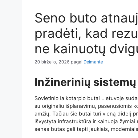
Seno buto atnauj
pradėti, kad rezu
ne kainuotų dvig
20 birželio, 2026
pagal
Deimante
Inžinerinių sistemų
Sovietinio laikotarpio butai Lietuvoje sud
su originaliu išplanavimu, pasenusiomis ko
amžių. Tačiau šie butai turi vieną didelį 
išvystyta infrastruktūra ir kainuoja žymiai
senas butas gali tapti jaukiais, modernia