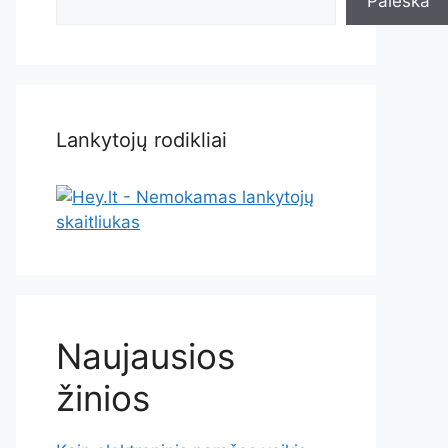
Paieška
Lankytojų rodikliai
Naujausios
žinios