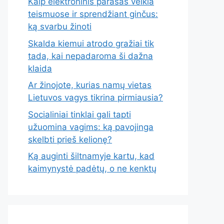
Kaip elektroninis parašas veikia
teismuose ir sprendžiant ginčus:
ką svarbu žinoti
Skalda kiemui atrodo gražiai tik
tada, kai nepadaroma ši dažna
klaida
Ar žinojote, kurias namų vietas
Lietuvos vagys tikrina pirmiausia?
Socialiniai tinklai gali tapti
užuomina vagims: ką pavojinga
skelbti prieš kelionę?
Ką auginti šiltnamyje kartu, kad
kaimynystė padėtų, o ne kenktų