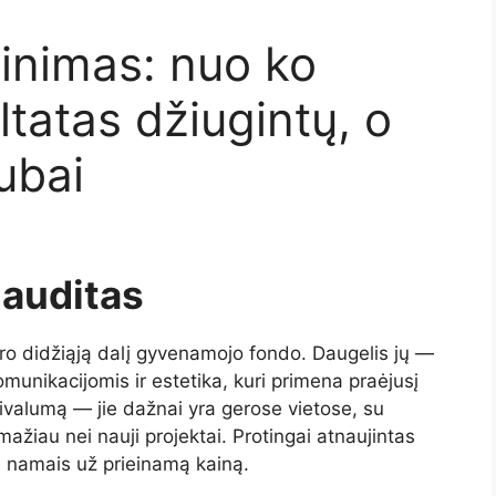
inimas: nuo ko
ltatas džiugintų, o
ubai
 auditas
aro didžiąją dalį gyvenamojo fondo. Daugelis jų —
munikacijomis ir estetika, kuri primena praėjusį
privalumą — jie dažnai yra gerose vietose, su
 mažiau nei nauji projektai. Protingai atnaujintas
is namais už prieinamą kainą.