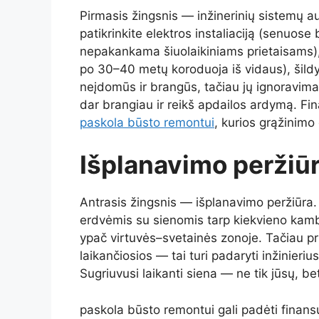
Pirmasis žingsnis — inžinerinių sistemų au
patikrinkite elektros instaliaciją (senuose
nepakankama šiuolaikiniams prietaisams), 
po 30–40 metų koroduoja iš vidaus), šil
neįdomūs ir brangūs, tačiau jų ignoravima
dar brangiau ir reikš apdailos ardymą. Fi
paskola būsto remontui
, kurios grąžinimo 
Išplanavimo peržiūr
Antrasis žingsnis — išplanavimo peržiūra.
erdvėmis su sienomis tarp kiekvieno kamb
ypač virtuvės–svetainės zonoje. Tačiau prie
laikančiosios — tai turi padaryti inžinieriu
Sugriuvusi laikanti siena — ne tik jūsų, b
paskola būsto remontui gali padėti finansuo