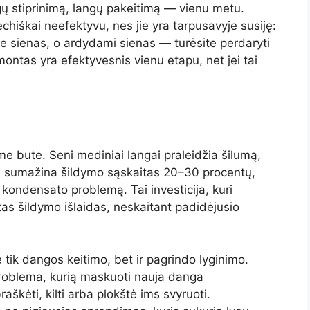
ų stiprinimą, langų pakeitimą — vienu metu.
echiškai neefektyvu, nes jie yra tarpusavyje susiję:
 sienas, o ardydami sienas — turėsite perdaryti
remontas yra efektyvesnis vienu etapu, net jei tai
me bute. Seni mediniai langai praleidžia šilumą,
ngai sumažina šildymo sąskaitas 20–30 procentų,
kondensato problemą. Tai investicija, kuri
as šildymo išlaidas, neskaitant padidėjusio
tik dangos keitimo, bet ir pagrindo lyginimo.
problema, kurią maskuoti nauja danga
škėti, kilti arba plokštė ims svyruoti.