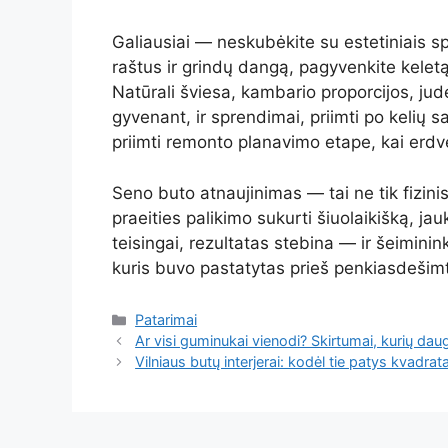
Galiausiai — neskubėkite su estetiniais sp
raštus ir grindų dangą, pagyvenkite keletą
Natūrali šviesa, kambario proporcijos, judėj
gyvenant, ir sprendimai, priimti po kelių s
priimti remonto planavimo etape, kai erdvė
Seno buto atnaujinimas — tai ne tik fizinis 
praeities palikimo sukurti šiuolaikišką, jauk
teisingai, rezultatas stebina — ir šeiminin
kuris buvo pastatytas prieš penkiasdešim
Kategorijos
Patarimai
Ar visi guminukai vienodi? Skirtumai, kurių dau
Vilniaus butų interjerai: kodėl tie patys kvadratai