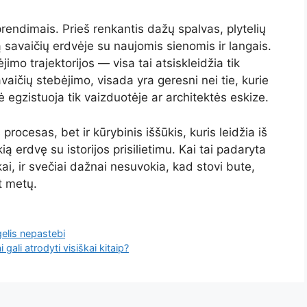
rendimais. Prieš renkantis dažų spalvas, plytelių
 savaičių erdvėje su naujomis sienomis ir langais.
imo trajektorijos — visa tai atsiskleidžia tik
avaičių stebėjimo, visada yra geresni nei tie, kurie
 egzistuoja tik vaizduotėje ar architektės eskize.
procesas, bet ir kūrybinis iššūkis, kuris leidžia iš
ią erdvę su istorijos prisilietimu. Kai tai padaryta
kai, ir svečiai dažnai nesuvokia, kad stovi bute,
t metų.
gelis nepastebi
 gali atrodyti visiškai kitaip?