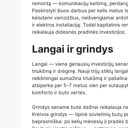
remontą — komunikacijų keitimą, perdang
Paskirstyti šiuos darbus per kelis metus t
keisdami vamzdžius, neišvengiamai ardote
ir elektros instaliaciją. Todėl kapitalinis 
reikalauja didesnės pradinės investicijos.
Langai ir grindys
Langai — viena geriausių investicijų sena
triukšmą ir drėgmę. Nauji trijų stiklų la
reikšmingai sumažina triukšmą ir pašalina 
atsiperka per 5–7 metus vien per sutaupyt
komforto ir buto vertės.
Grindys sename bute dažnai reikalauja ne 
Kreivos grindys — tipinė sovietinių butų 
beprasmiška: po kelių mėnesių ji pradės bra