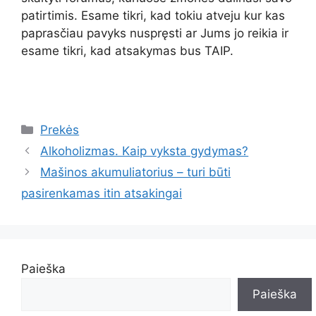
patirtimis. Esame tikri, kad tokiu atveju kur kas
paprasčiau pavyks nuspręsti ar Jums jo reikia ir
esame tikri, kad atsakymas bus TAIP.
Kategorijos
Prekės
Alkoholizmas. Kaip vyksta gydymas?
Mašinos akumuliatorius – turi būti
pasirenkamas itin atsakingai
Paieška
Paieška