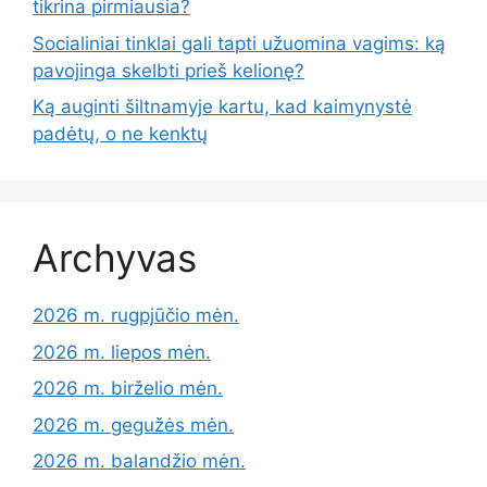
tikrina pirmiausia?
Socialiniai tinklai gali tapti užuomina vagims: ką
pavojinga skelbti prieš kelionę?
Ką auginti šiltnamyje kartu, kad kaimynystė
padėtų, o ne kenktų
Archyvas
2026 m. rugpjūčio mėn.
2026 m. liepos mėn.
2026 m. birželio mėn.
2026 m. gegužės mėn.
2026 m. balandžio mėn.