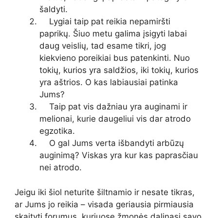
šaldyti.
Lygiai taip pat reikia nepamiršti
paprikų. Šiuo metu galima įsigyti labai
daug veislių, tad esame tikri, jog
kiekvieno poreikiai bus patenkinti. Nuo
tokių, kurios yra saldžios, iki tokių, kurios
yra aštrios. O kas labiausiai patinka
Jums?
Taip pat vis dažniau yra auginami ir
melionai, kurie daugeliui vis dar atrodo
egzotika.
O gal Jums verta išbandyti arbūzų
auginimą? Viskas yra kur kas paprasčiau
nei atrodo.
Jeigu iki šiol neturite šiltnamio ir nesate tikras,
ar Jums jo reikia – visada geriausia pirmiausia
skaityti forumus, kuriuose žmonės dalinasi savo