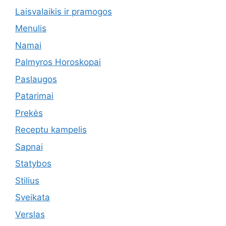
Laisvalaikis ir pramogos
Menulis
Namai
Palmyros Horoskopai
Paslaugos
Patarimai
Prekės
Receptu kampelis
Sapnai
Statybos
Stilius
Sveikata
Verslas