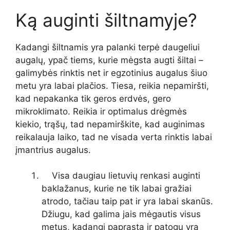
Ką auginti šiltnamyje?
Kadangi šiltnamis yra palanki terpė daugeliui
augalų, ypač tiems, kurie mėgsta augti šiltai –
galimybės rinktis net ir egzotinius augalus šiuo
metu yra labai plačios. Tiesa, reikia nepamiršti,
kad nepakanka tik geros erdvės, gero
mikroklimato. Reikia ir optimalus drėgmės
kiekio, trąšų, tad nepamirškite, kad auginimas
reikalauja laiko, tad ne visada verta rinktis labai
įmantrius augalus.
Visa daugiau lietuvių renkasi auginti
baklažanus, kurie ne tik labai gražiai
atrodo, tačiau taip pat ir yra labai skanūs.
Džiugu, kad galima jais mėgautis visus
metus, kadangi paprasta ir patogu yra