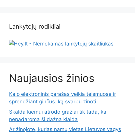
Lankytojų rodikliai
Naujausios žinios
Kaip elektroninis parašas veikia teismuose ir
sprendžiant ginčus: ką svarbu žinoti
Skalda kiemui atrodo gražiai tik tada, kai
nepadaroma ši dažna klaida
Ar žinojote, kurias namų vietas Lietuvos vagys