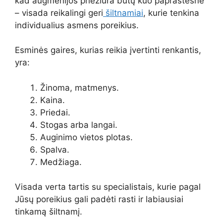
kad augmenijos priežiūra būtų kuo paprastesnė
– visada reikalingi geri
šiltnamiai
, kurie tenkina
individualius asmens poreikius.
Esminės gaires, kurias reikia įvertinti renkantis,
yra:
Žinoma, matmenys.
Kaina.
Priedai.
Stogas arba langai.
Auginimo vietos plotas.
Spalva.
Medžiaga.
Visada verta tartis su specialistais, kurie pagal
Jūsų poreikius gali padėti rasti ir labiausiai
tinkamą šiltnamį.