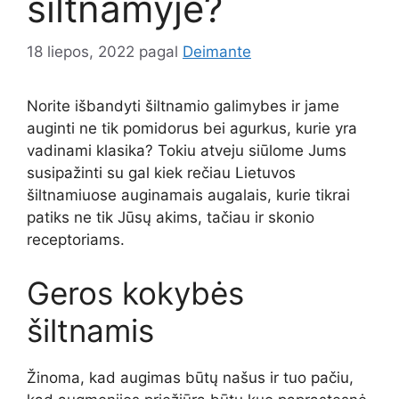
šiltnamyje?
18 liepos, 2022
pagal
Deimante
Norite išbandyti šiltnamio galimybes ir jame
auginti ne tik pomidorus bei agurkus, kurie yra
vadinami klasika? Tokiu atveju siūlome Jums
susipažinti su gal kiek rečiau Lietuvos
šiltnamiuose auginamais augalais, kurie tikrai
patiks ne tik Jūsų akims, tačiau ir skonio
receptoriams.
Geros kokybės
šiltnamis
Žinoma, kad augimas būtų našus ir tuo pačiu,