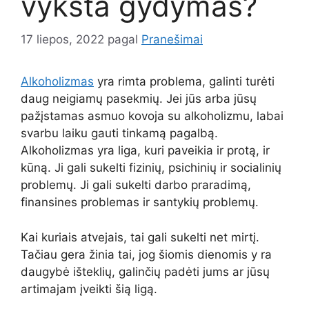
vyksta gydymas?
17 liepos, 2022
pagal
Pranešimai
Alkoholizmas
yra rimta problema, galinti turėti
daug neigiamų pasekmių. Jei jūs arba jūsų
pažįstamas asmuo kovoja su alkoholizmu, labai
svarbu laiku gauti tinkamą pagalbą.
Alkoholizmas yra liga, kuri paveikia ir protą, ir
kūną. Ji gali sukelti fizinių, psichinių ir socialinių
problemų. Ji gali sukelti darbo praradimą,
finansines problemas ir santykių problemų.
Kai kuriais atvejais, tai gali sukelti net mirtį.
Tačiau gera žinia tai, jog šiomis dienomis y ra
daugybė išteklių, galinčių padėti jums ar jūsų
artimajam įveikti šią ligą.