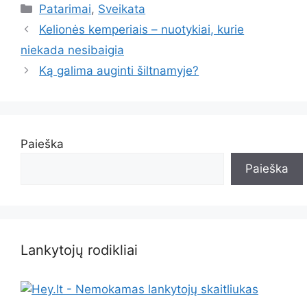
Kategorijos
Patarimai
,
Sveikata
Kelionės kemperiais – nuotykiai, kurie
niekada nesibaigia
Ką galima auginti šiltnamyje?
Paieška
Paieška
Lankytojų rodikliai