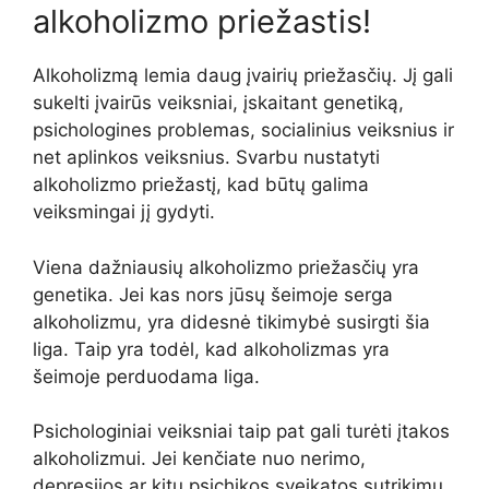
alkoholizmo priežastis!
Alkoholizmą lemia daug įvairių priežasčių. Jį gali
sukelti įvairūs veiksniai, įskaitant genetiką,
psichologines problemas, socialinius veiksnius ir
net aplinkos veiksnius. Svarbu nustatyti
alkoholizmo priežastį, kad būtų galima
veiksmingai jį gydyti.
Viena dažniausių alkoholizmo priežasčių yra
genetika. Jei kas nors jūsų šeimoje serga
alkoholizmu, yra didesnė tikimybė susirgti šia
liga. Taip yra todėl, kad alkoholizmas yra
šeimoje perduodama liga.
Psichologiniai veiksniai taip pat gali turėti įtakos
alkoholizmui. Jei kenčiate nuo nerimo,
depresijos ar kitų psichikos sveikatos sutrikimų,