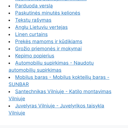
Parduoda verslą
Paskutinės minutės kelionės
Tekstų rašymas
Anglu Lietuviu vertejas
Linen curtains
Prekės mamoms ir kūdikiams
Grožio priemonės ir mokymai
Kepimo popierius
Automobiliu supirkimas - Naudotų
automobilių supirkimas
Mobilus baras - Mobilus kokteilių baras -
SUNBAR
Santechnikas Vilniuje - Katilo montavimas
Vilniuje
Juvelyras Vilniuje - Juvelyrikos taisykla
Vilniuje