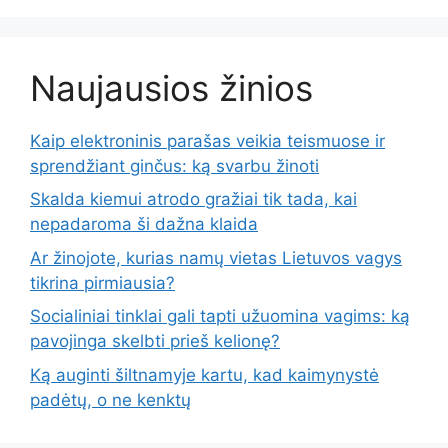
Naujausios žinios
Kaip elektroninis parašas veikia teismuose ir
sprendžiant ginčus: ką svarbu žinoti
Skalda kiemui atrodo gražiai tik tada, kai
nepadaroma ši dažna klaida
Ar žinojote, kurias namų vietas Lietuvos vagys
tikrina pirmiausia?
Socialiniai tinklai gali tapti užuomina vagims: ką
pavojinga skelbti prieš kelionę?
Ką auginti šiltnamyje kartu, kad kaimynystė
padėtų, o ne kenktų