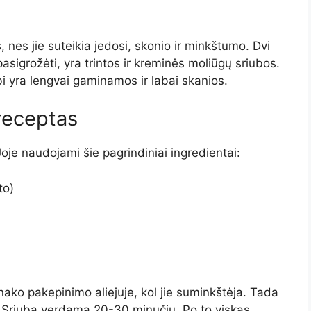
 nes jie suteikia jedosi, skonio ir minkštumo. Dvi
asigrožėti, yra trintos ir kreminės moliūgų sriubos.
i yra lengvai gaminamos ir labai skanios.
receptas
Joje naudojami šie pagrindiniai ingredientai:
to)
ko pakepinimo aliejuje, kol jie suminkštėja. Tada
. Sriuba verdama 20-30 minučių. Po to viskas