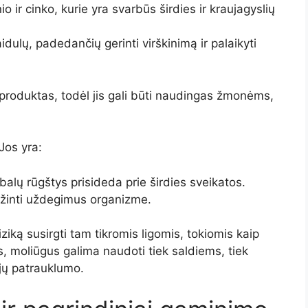
o ir cinko, kurie yra svarbūs širdies ir kraujagyslių
aidulų, padedančių gerinti virškinimą ir palaikyti
s produktas, todėl jis gali būti naudingas žmonėms,
Jos yra:
balų rūgštys prisideda prie širdies sveikatos.
žinti uždegimus organizme.
ziką susirgti tam tikromis ligomis, tokiomis kaip
ės, moliūgus galima naudoti tiek saldiems, tiek
 jų patrauklumo.