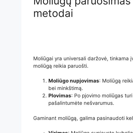
Moliūgų paruošimas 
metodai
Moliūgai yra universali daržovė, tinkama 
moliūgą reikia paruošti.
Moliūgo nupjovimas
: Moliūgą reiki
bei minkštimą.
Plovimas
: Po pjovimo moliūgas turi
pašalintumėte nešvarumus.
Gaminant moliūgą, galima pasinaudoti kel