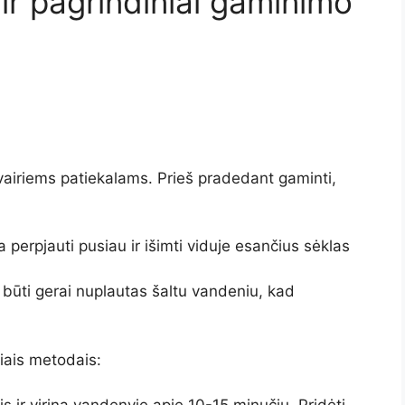
ir pagrindiniai gaminimo
įvairiems patiekalams. Prieš pradedant gaminti,
a perpjauti pusiau ir išimti viduje esančius sėklas
 būti gerai nuplautas šaltu vandeniu, kad
iais metodais: