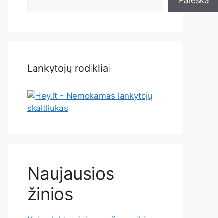
Paieška
Lankytojų rodikliai
Naujausios
žinios