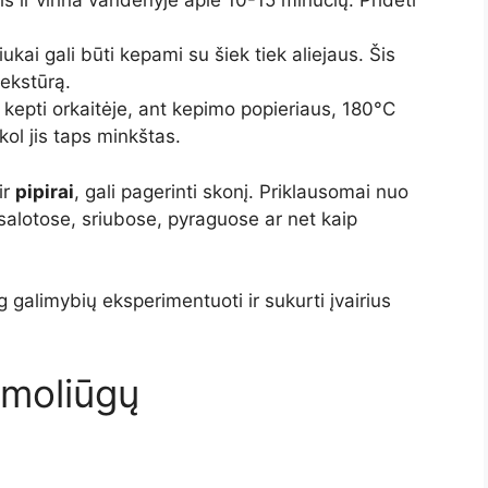
s ir virina vandenyje apie 10-15 minučių. Pridėti
ukai gali būti kepami su šiek tiek aliejaus. Šis
ekstūrą.
 kepti orkaitėje, ant kepimo popieriaus, 180°C
ol jis taps minkštas.
ir
pipirai
, gali pagerinti skonį. Priklausomai nuo
salotose, sriubose, pyraguose ar net kaip
galimybių eksperimentuoti ir sukurti įvairius
 moliūgų