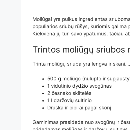
Moliūgai yra puikus ingredientas sriuboms,
populiarios sriubų rūšys, kuriomis galima p
Kiekviena jų turi savo ypatumus, tačiau ab
Trintos moliūgų sriubos 
Trinta moliūgų sriuba yra lengva ir skani. 
500 g moliūgo (nulupto ir supjausty
1 vidutinio dydžio svogūnas
2 česnako skiltelės
1 l daržovių sultinio
Druska ir pipirai pagal skonį
Gaminimas prasideda nuo svogūnų ir česna
pridedamas moliūgas ir daržovių sultinys