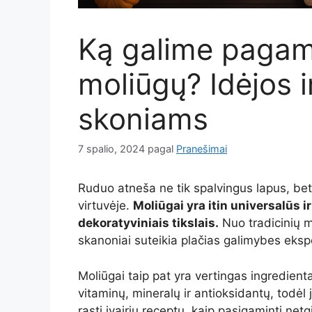
Ką galime pagamin
moliūgų? Idėjos i
skoniams
7 spalio, 2024
pagal
Pranešimai
Ruduo atneša ne tik spalvingus lapus, bet 
virtuvėje.
Moliūgai yra itin universalūs ir
dekoratyviniais tikslais.
Nuo tradicinių m
skanoniai suteikia plačias galimybes ekspe
Moliūgai taip pat yra vertingas ingredienta
vitaminų, mineralų ir antioksidantų, todėl 
rasti įvairių receptų, kaip pasigaminti net