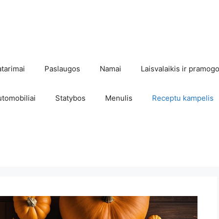
atarimai
Paslaugos
Namai
Laisvalaikis ir pramog
utomobiliai
Statybos
Menulis
Receptu kampelis