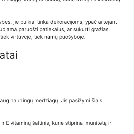
ybes, jie puikiai tinka dekoracijoms, ypač artėjant
uojama paruošti patiekalus, ar sukurti gražias
tiek virtuvėje, tiek namų puošyboje.
atai
daug naudingų medžiagų. Jis pasižymi šiais
ir E vitaminų šaltinis, kurie stiprina imunitetą ir