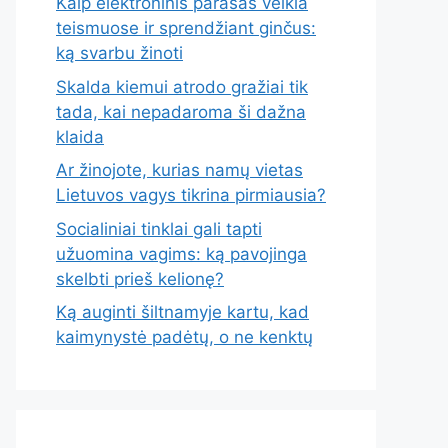
Kaip elektroninis parašas veikia
teismuose ir sprendžiant ginčus:
ką svarbu žinoti
Skalda kiemui atrodo gražiai tik
tada, kai nepadaroma ši dažna
klaida
Ar žinojote, kurias namų vietas
Lietuvos vagys tikrina pirmiausia?
Socialiniai tinklai gali tapti
užuomina vagims: ką pavojinga
skelbti prieš kelionę?
Ką auginti šiltnamyje kartu, kad
kaimynystė padėtų, o ne kenktų