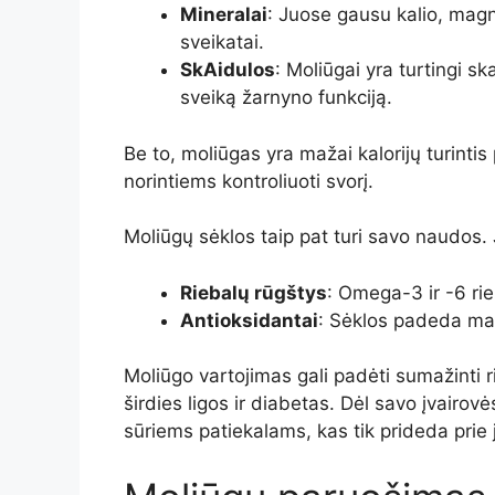
Mineralai
: Juose gausu kalio, magni
sveikatai.
SkAidulos
: Moliūgai yra turtingi sk
sveiką žarnyno funkciją.
Be to, moliūgas yra mažai kalorijų turinti
norintiems kontroliuoti svorį.
Moliūgų sėklos taip pat turi savo naudos. 
Riebalų rūgštys
: Omega-3 ir -6 rie
Antioksidantai
: Sėklos padeda ma
Moliūgo vartojimas gali padėti sumažinti ri
širdies ligos ir diabetas. Dėl savo įvairov
sūriems patiekalams, kas tik prideda prie