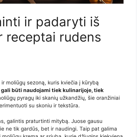
ti ir padaryti iš
r receptai rudens
ir moliūgų sezoną, kuris kviečia į kūrybą
 gali būti naudojami tiek kulinarijoje, tiek
oliūgų pyragų iki skanių užkandžių, šie oranžiniai
rimentuoti su skoniu ir tekstūra.
s, galintis praturtinti mitybą. Juose gausu
jie ne tik gardūs, bet ir naudingi. Taip pat galima
gi moliūgų kremą ar sriubą, kurie džiugins kiekvieną