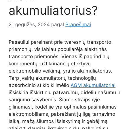
akumuliatorius?
21 gegužės, 2024
pagal
Pranešimai
Pasauliui pereinant prie tvaresnių transporto
priemonių, vis labiau populiarėja elektrinės
transporto priemonės. Vienas iš pagrindinių
komponentų, užtikrinančių efektyvų
elektromobilio veikimą, yra jo akumuliatorius.
Tarp įvairių akumuliatorių technologijų
absorbcinio stiklo kilimėlio
AGM akumuliatoriai
išsiskiria išskirtiniu patvarumu, dideliu našumu ir
saugumo savybėmis. Šiame straipsnyje
gilinamasi, kodėl jie yra optimalus pasirinkimas
elektromobiliams, pabrėžiant jų ilgą tarnavimo
laiką, mažą šilumos išsiskyrimą ir gebėjimą
atlaikyti daugiau įkrovimo ciklų, palyginti su