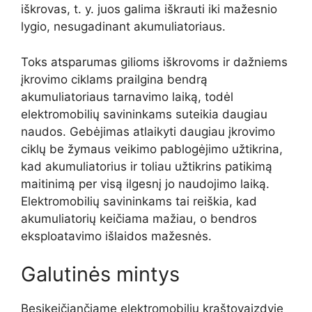
iškrovas, t. y. juos galima iškrauti iki mažesnio
lygio, nesugadinant akumuliatoriaus.
Toks atsparumas gilioms iškrovoms ir dažniems
įkrovimo ciklams prailgina bendrą
akumuliatoriaus tarnavimo laiką, todėl
elektromobilių savininkams suteikia daugiau
naudos. Gebėjimas atlaikyti daugiau įkrovimo
ciklų be žymaus veikimo pablogėjimo užtikrina,
kad akumuliatorius ir toliau užtikrins patikimą
maitinimą per visą ilgesnį jo naudojimo laiką.
Elektromobilių savininkams tai reiškia, kad
akumuliatorių keičiama mažiau, o bendros
eksploatavimo išlaidos mažesnės.
Galutinės mintys
Besikeičiančiame elektromobilių kraštovaizdyje