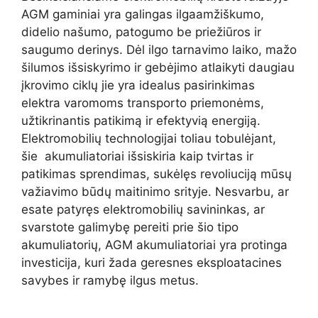
AGM gaminiai yra galingas ilgaamžiškumo,
didelio našumo, patogumo be priežiūros ir
saugumo derinys. Dėl ilgo tarnavimo laiko, mažo
šilumos išsiskyrimo ir gebėjimo atlaikyti daugiau
įkrovimo ciklų jie yra idealus pasirinkimas
elektra varomoms transporto priemonėms,
užtikrinantis patikimą ir efektyvią energiją.
Elektromobilių technologijai toliau tobulėjant,
šie akumuliatoriai išsiskiria kaip tvirtas ir
patikimas sprendimas, sukėlęs revoliuciją mūsų
važiavimo būdų maitinimo srityje. Nesvarbu, ar
esate patyręs elektromobilių savininkas, ar
svarstote galimybę pereiti prie šio tipo
akumuliatorių, AGM akumuliatoriai yra protinga
investicija, kuri žada geresnes eksploatacines
savybes ir ramybę ilgus metus.