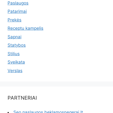
Paslaugos
Patarimai
Prekės
Receptu kampelis
Sapnai
Statybos
Stilius
Sveikata
Verslas
PARTNERIAI
Seo paslaugos beklamosnegerai.lt