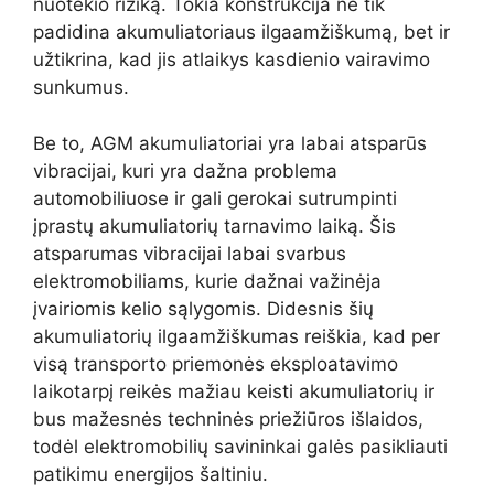
nuotėkio riziką. Tokia konstrukcija ne tik
padidina akumuliatoriaus ilgaamžiškumą, bet ir
užtikrina, kad jis atlaikys kasdienio vairavimo
sunkumus.
Be to, AGM akumuliatoriai yra labai atsparūs
vibracijai, kuri yra dažna problema
automobiliuose ir gali gerokai sutrumpinti
įprastų akumuliatorių tarnavimo laiką. Šis
atsparumas vibracijai labai svarbus
elektromobiliams, kurie dažnai važinėja
įvairiomis kelio sąlygomis. Didesnis šių
akumuliatorių ilgaamžiškumas reiškia, kad per
visą transporto priemonės eksploatavimo
laikotarpį reikės mažiau keisti akumuliatorių ir
bus mažesnės techninės priežiūros išlaidos,
todėl elektromobilių savininkai galės pasikliauti
patikimu energijos šaltiniu.