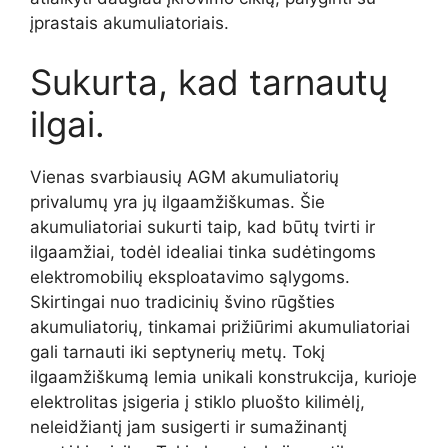
įprastais akumuliatoriais.
Sukurta, kad tarnautų
ilgai.
Vienas svarbiausių AGM akumuliatorių
privalumų yra jų ilgaamžiškumas. Šie
akumuliatoriai sukurti taip, kad būtų tvirti ir
ilgaamžiai, todėl idealiai tinka sudėtingoms
elektromobilių eksploatavimo sąlygoms.
Skirtingai nuo tradicinių švino rūgšties
akumuliatorių, tinkamai prižiūrimi akumuliatoriai
gali tarnauti iki septynerių metų. Tokį
ilgaamžiškumą lemia unikali konstrukcija, kurioje
elektrolitas įsigeria į stiklo pluošto kilimėlį,
neleidžiantį jam susigerti ir sumažinantį