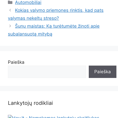
Kategorijos
Automobiliai
Kokias valymo priemones rinktis, kad pats
valymas nekeltų streso?
Šunų maistas: Ką turėtumėte žinoti apie
subalansuotą mitybą
Paieška
Paieška
Lankytojų rodikliai