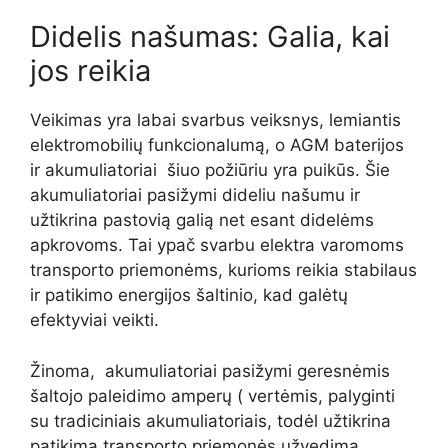
Didelis našumas: Galia, kai
jos reikia
Veikimas yra labai svarbus veiksnys, lemiantis
elektromobilių funkcionalumą, o AGM baterijos
ir akumuliatoriai šiuo požiūriu yra puikūs. Šie
akumuliatoriai pasižymi dideliu našumu ir
užtikrina pastovią galią net esant didelėms
apkrovoms. Tai ypač svarbu elektra varomoms
transporto priemonėms, kurioms reikia stabilaus
ir patikimo energijos šaltinio, kad galėtų
efektyviai veikti.
Žinoma, akumuliatoriai pasižymi geresnėmis
šaltojo paleidimo amperų ( vertėmis, palyginti
su tradiciniais akumuliatoriais, todėl užtikrina
patikimą transporto priemonės užvedimą