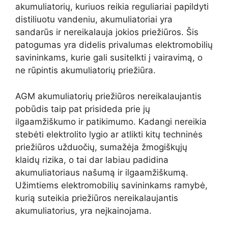
akumuliatorių, kuriuos reikia reguliariai papildyti
distiliuotu vandeniu, akumuliatoriai yra
sandarūs ir nereikalauja jokios priežiūros. Šis
patogumas yra didelis privalumas elektromobilių
savininkams, kurie gali susitelkti į vairavimą, o
ne rūpintis akumuliatorių priežiūra.
AGM akumuliatorių priežiūros nereikalaujantis
pobūdis taip pat prisideda prie jų
ilgaamžiškumo ir patikimumo. Kadangi nereikia
stebėti elektrolito lygio ar atlikti kitų techninės
priežiūros užduočių, sumažėja žmogiškųjų
klaidų rizika, o tai dar labiau padidina
akumuliatoriaus našumą ir ilgaamžiškumą.
Užimtiems elektromobilių savininkams ramybė,
kurią suteikia priežiūros nereikalaujantis
akumuliatorius, yra neįkainojama.