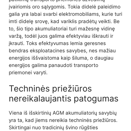
įvairiomis oro sąlygomis. Tokia didelė paleidimo
galia yra labai svarbi elektromobiliams, kurie turi
imti didelę srovę, kad variklis pradėtų veikti. Be
to, šio tipo akumuliatoriai turi mažesnę vidinę
varžą, todėl juos galima efektyviau iškrauti ir
įkrauti. Toks efektyvumas lemia geresnes
bendras eksploatacines savybes, nes mažiau
energijos iššvaistoma kaip šiluma, o daugiau
energijos galima panaudoti transporto
priemonei varyti.
Techninės priežiūros
nereikalaujantis patogumas
Viena iš išskirtinių AGM akumuliatorių savybių
yra ta, kad jiems nereikia techninės priežiūros.
Skirtingai nuo tradicinių švino rūgšties