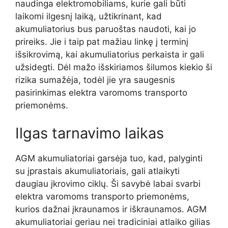
naudinga elektromobiliams, kurie gali būti
laikomi ilgesnį laiką, užtikrinant, kad
akumuliatorius bus paruoštas naudoti, kai jo
prireiks. Jie i taip pat mažiau linkę į terminį
išsikrovimą, kai akumuliatorius perkaista ir gali
užsidegti. Dėl mažo išskiriamos šilumos kiekio ši
rizika sumažėja, todėl jie yra saugesnis
pasirinkimas elektra varomoms transporto
priemonėms.
Ilgas tarnavimo laikas
AGM akumuliatoriai garsėja tuo, kad, palyginti
su įprastais akumuliatoriais, gali atlaikyti
daugiau įkrovimo ciklų. Ši savybė labai svarbi
elektra varomoms transporto priemonėms,
kurios dažnai įkraunamos ir iškraunamos. AGM
akumuliatoriai geriau nei tradiciniai atlaiko gilias