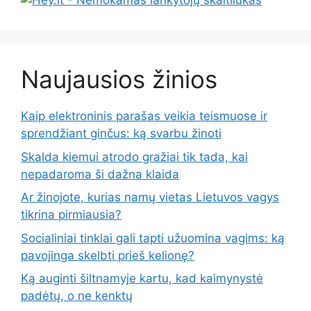
Naujausios žinios
Kaip elektroninis parašas veikia teismuose ir
sprendžiant ginčus: ką svarbu žinoti
Skalda kiemui atrodo gražiai tik tada, kai
nepadaroma ši dažna klaida
Ar žinojote, kurias namų vietas Lietuvos vagys
tikrina pirmiausia?
Socialiniai tinklai gali tapti užuomina vagims: ką
pavojinga skelbti prieš kelionę?
Ką auginti šiltnamyje kartu, kad kaimynystė
padėtų, o ne kenktų