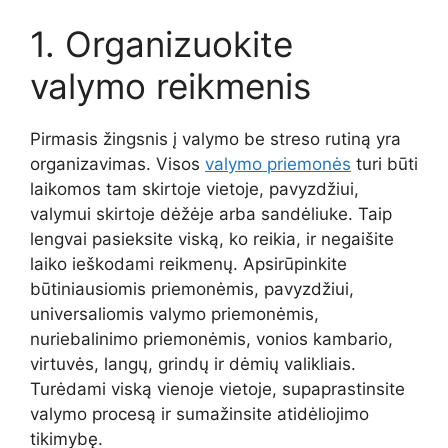
1. Organizuokite
valymo reikmenis
Pirmasis žingsnis į valymo be streso rutiną yra
organizavimas. Visos
valymo priemonės
turi būti
laikomos tam skirtoje vietoje, pavyzdžiui,
valymui skirtoje dėžėje arba sandėliuke. Taip
lengvai pasieksite viską, ko reikia, ir negaišite
laiko ieškodami reikmenų. Apsirūpinkite
būtiniausiomis priemonėmis, pavyzdžiui,
universaliomis valymo priemonėmis,
nuriebalinimo priemonėmis, vonios kambario,
virtuvės, langų, grindų ir dėmių valikliais.
Turėdami viską vienoje vietoje, supaprastinsite
valymo procesą ir sumažinsite atidėliojimo
tikimybę.