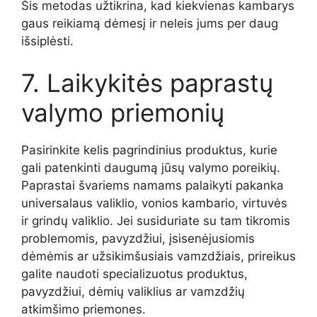
Šis metodas užtikrina, kad kiekvienas kambarys
gaus reikiamą dėmesį ir neleis jums per daug
išsiplėsti.
7. Laikykitės paprastų
valymo priemonių
Pasirinkite kelis pagrindinius produktus, kurie
gali patenkinti daugumą jūsų valymo poreikių.
Paprastai švariems namams palaikyti pakanka
universalaus valiklio, vonios kambario, virtuvės
ir grindų valiklio. Jei susiduriate su tam tikromis
problemomis, pavyzdžiui, įsisenėjusiomis
dėmėmis ar užsikimšusiais vamzdžiais, prireikus
galite naudoti specializuotus produktus,
pavyzdžiui, dėmių valiklius ar vamzdžių
atkimšimo priemones.