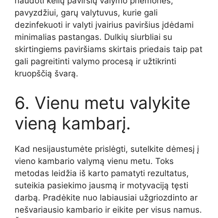
naudoti kelių paviršių valymo priemones,
pavyzdžiui, garų valytuvus, kurie gali
dezinfekuoti ir valyti įvairius paviršius įdėdami
minimalias pastangas. Dulkių siurbliai su
skirtingiems paviršiams skirtais priedais taip pat
gali pagreitinti valymo procesą ir užtikrinti
kruopščią švarą.
6. Vienu metu valykite
vieną kambarį.
Kad nesijaustumėte prislėgti, sutelkite dėmesį į
vieno kambario valymą vienu metu. Toks
metodas leidžia iš karto pamatyti rezultatus,
suteikia pasiekimo jausmą ir motyvaciją tęsti
darbą. Pradėkite nuo labiausiai užgriozdinto ar
nešvariausio kambario ir eikite per visus namus.