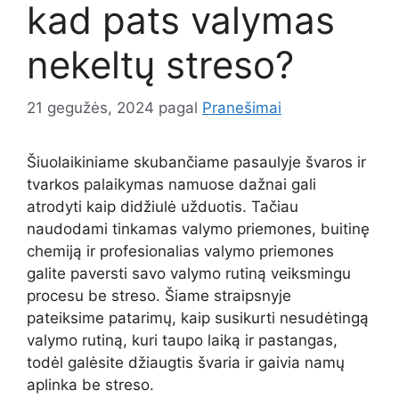
kad pats valymas
nekeltų streso?
21 gegužės, 2024
pagal
Pranešimai
Šiuolaikiniame skubančiame pasaulyje švaros ir
tvarkos palaikymas namuose dažnai gali
atrodyti kaip didžiulė užduotis. Tačiau
naudodami tinkamas valymo priemones, buitinę
chemiją ir profesionalias valymo priemones
galite paversti savo valymo rutiną veiksmingu
procesu be streso. Šiame straipsnyje
pateiksime patarimų, kaip susikurti nesudėtingą
valymo rutiną, kuri taupo laiką ir pastangas,
todėl galėsite džiaugtis švaria ir gaivia namų
aplinka be streso.