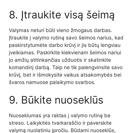
8. Įtraukite visą šeimą
Valymas neturi būti vieno žmogaus darbas.
Įtraukite į valymo rutiną savo šeimos narius, kad
paskirstytumėte darbo krūvį ir jis būtų lengviau
įveikiamas. Paskirkite kiekvienam šeimos nariui
jo amžių atitinkančias užduotis ir skatinkite
komandinį darbą. Taip ne tik palengvinsite savo
krūvį, bet ir išmokysite vaikus atsakomybės bei
švaros namuose palaikymo svarbos.
9. Būkite nuoseklūs
Nuoseklumas yra raktas į valymo rutiną be
streso. Laikykitės tvarkaraščio ir paverskite
valymą nuolatiniu įpročiu. Būdami nuoseklūs,