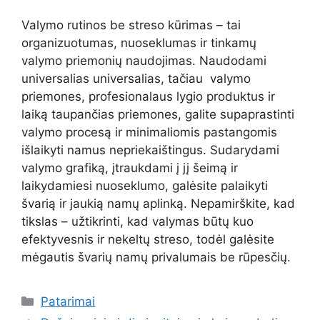
Valymo rutinos be streso kūrimas – tai
organizuotumas, nuoseklumas ir tinkamų
valymo priemonių naudojimas. Naudodami
universalias universalias, tačiau valymo
priemones, profesionalaus lygio produktus ir
laiką taupančias priemones, galite supaprastinti
valymo procesą ir minimaliomis pastangomis
išlaikyti namus nepriekaištingus. Sudarydami
valymo grafiką, įtraukdami į jį šeimą ir
laikydamiesi nuoseklumo, galėsite palaikyti
švarią ir jaukią namų aplinką. Nepamirškite, kad
tikslas – užtikrinti, kad valymas būtų kuo
efektyvesnis ir nekeltų streso, todėl galėsite
mėgautis švarių namų privalumais be rūpesčių.
Kategorijos
Patarimai