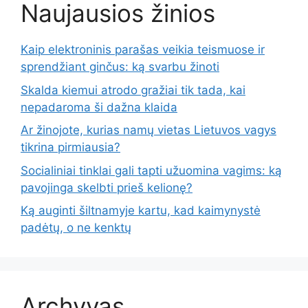
Naujausios žinios
Kaip elektroninis parašas veikia teismuose ir
sprendžiant ginčus: ką svarbu žinoti
Skalda kiemui atrodo gražiai tik tada, kai
nepadaroma ši dažna klaida
Ar žinojote, kurias namų vietas Lietuvos vagys
tikrina pirmiausia?
Socialiniai tinklai gali tapti užuomina vagims: ką
pavojinga skelbti prieš kelionę?
Ką auginti šiltnamyje kartu, kad kaimynystė
padėtų, o ne kenktų
Archyvas