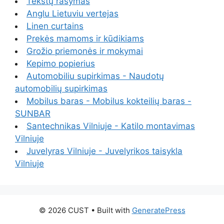
Tekstų rašymas
Anglu Lietuviu vertejas
Linen curtains
Prekės mamoms ir kūdikiams
Grožio priemonės ir mokymai
Kepimo popierius
Automobiliu supirkimas - Naudotų
automobilių supirkimas
Mobilus baras - Mobilus kokteilių baras -
SUNBAR
Santechnikas Vilniuje - Katilo montavimas
Vilniuje
Juvelyras Vilniuje - Juvelyrikos taisykla
Vilniuje
© 2026 CUST
• Built with
GeneratePress