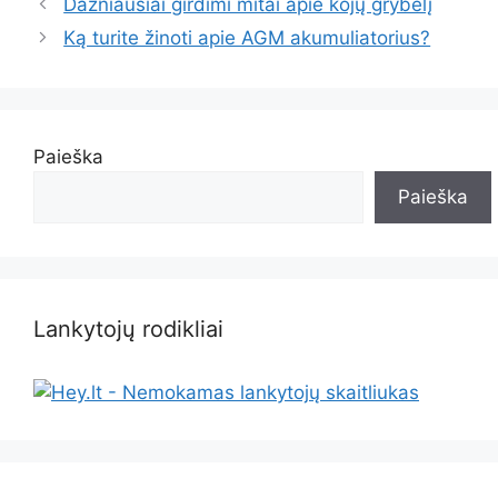
Dažniausiai girdimi mitai apie kojų grybelį
Ką turite žinoti apie AGM akumuliatorius?
Paieška
Paieška
Lankytojų rodikliai