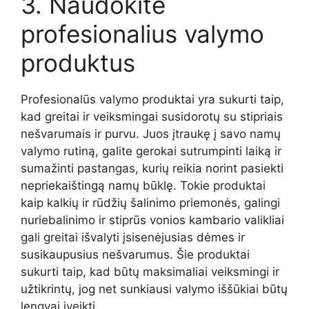
3. Naudokite
profesionalius valymo
produktus
Profesionalūs valymo produktai yra sukurti taip,
kad greitai ir veiksmingai susidorotų su stipriais
nešvarumais ir purvu. Juos įtraukę į savo namų
valymo rutiną, galite gerokai sutrumpinti laiką ir
sumažinti pastangas, kurių reikia norint pasiekti
nepriekaištingą namų būklę. Tokie produktai
kaip kalkių ir rūdžių šalinimo priemonės, galingi
nuriebalinimo ir stiprūs vonios kambario valikliai
gali greitai išvalyti įsisenėjusias dėmes ir
susikaupusius nešvarumus. Šie produktai
sukurti taip, kad būtų maksimaliai veiksmingi ir
užtikrintų, jog net sunkiausi valymo iššūkiai būtų
lengvai įveikti.