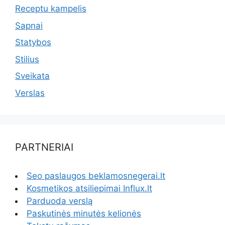
Receptu kampelis
Sapnai
Statybos
Stilius
Sveikata
Verslas
PARTNERIAI
Seo paslaugos beklamosnegerai.lt
Kosmetikos atsiliepimai Influx.lt
Parduoda verslą
Paskutinės minutės kelionės