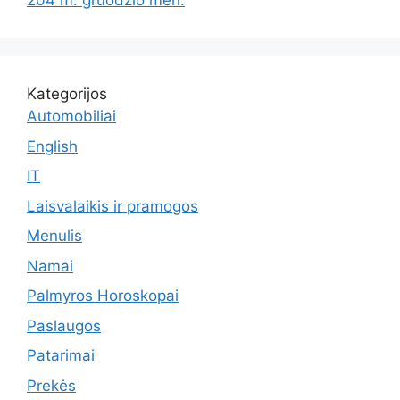
204 m. gruodžio mėn.
Kategorijos
Automobiliai
English
IT
Laisvalaikis ir pramogos
Menulis
Namai
Palmyros Horoskopai
Paslaugos
Patarimai
Prekės