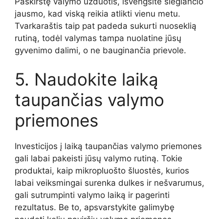
Paskirstę valymo užduotis, išvengsite slegiančio
jausmo, kad viską reikia atlikti vienu metu.
Tvarkaraštis taip pat padeda sukurti nuoseklią
rutiną, todėl valymas tampa nuolatine jūsų
gyvenimo dalimi, o ne bauginančia prievole.
5. Naudokite laiką
taupančias valymo
priemones
Investicijos į laiką taupančias valymo priemones
gali labai pakeisti jūsų valymo rutiną. Tokie
produktai, kaip mikropluošto šluostės, kurios
labai veiksmingai surenka dulkes ir nešvarumus,
gali sutrumpinti valymo laiką ir pagerinti
rezultatus. Be to, apsvarstykite galimybę