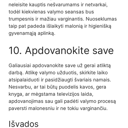
neleisite kauptis nešvarumams ir netvarkai,
todėl kiekvienas valymo seansas bus
trumpesnis ir mažiau varginantis. Nuoseklumas
taip pat padeda išlaikyti malonią ir higienišką
gyvenamąją aplinką.
10. Apdovanokite save
Galiausiai apdovanokite save už gerai atliktą
darbą. Atlikę valymo užduotis, skirkite laiko
atsipalaiduoti ir pasidžiaugti švariais namais.
Nesvarbu, ar tai būtų puodelis kavos, gera
knyga, ar mėgstama televizijos laida,
apdovanojimas sau gali padėti valymo procesą
paversti malonesniu ir ne tokiu varginančiu.
Išvados