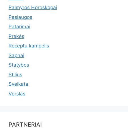
Palmyros Horoskopai
Paslaugos
Patarimai
Prekės
Receptu kampelis
Sapnai
Statybos
Stilius
Sveikata
Verslas
PARTNERIAI