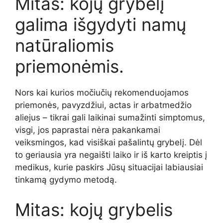
Mitas: kojų grybelį
galima išgydyti namų
natūraliomis
priemonėmis.
Nors kai kurios močiučių rekomenduojamos
priemonės, pavyzdžiui, actas ir arbatmedžio
aliejus – tikrai gali laikinai sumažinti simptomus,
visgi, jos paprastai nėra pakankamai
veiksmingos, kad visiškai pašalintų grybelį. Dėl
to geriausia yra negaišti laiko ir iš karto kreiptis į
medikus, kurie paskirs Jūsų situacijai labiausiai
tinkamą gydymo metodą.
Mitas: kojų grybelis