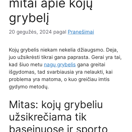
mitai apie kojų
grybelį
20 gegužės, 2024
pagal
Pranešimai
Kojų grybelis niekam nekelia džiaugsmo. Deja,
juo užsikrėsti tikrai gana paprasta. Gerai yra tai,
kad šiuo metu
nagų grybelis
gana greitai
išgydomas, tad svarbiausia yra nelaukti, kai
problema yra matoma, o kuo greičiau imtis
gydymo metodų.
Mitas: kojų grybeliu
užsikrečiama tik
baseinuose ir sporto