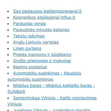
Seo paslaugos beklamosnegerai.lt
Kosmetikos atsiliepimai Influx.lt
Parduoda verslą
Paskutinės minutės kelionės
Tekstų rašymas
Anglu Lietuviu vertejas
Linen curtains
Prekės mamoms ir kūdikiams
Grožio priemonės ir mokymai
Kepimo popierius
Automobiliu supirkimas - Naudotų
automobilių supirkimas
Mobilus baras - Mobilus kokteilių baras -
SUNBAR
Santechnikas Vilniuje - Katilo montavimas
Vilniuje
Juvelyras Vilniuje - Juvelyrikos taisykla