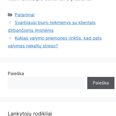
Kategorijos
Patarimai
Svarbiausi biuro reikmenys su klientais
dirbančioms įmonėms
Kokias valymo priemones rinktis, kad pats
valymas nekeltų streso?
Paieška
Paieška
Lankytojų rodikliai