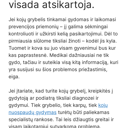
visada atsikartoja.
Jei kojų grybelis tinkamai gydomas ir laikomasi
prevencijos priemonių – jį galima sėkmingai
kontroliuoti ir užkirsti kelią pasikartojimui. Dėl to
pirmiausia siūlome tiksliai žinoti – kodėl jis kyla.
Tuomet ir kova su juo visam gyvenimui bus kur
kas paprastesnė. Medikai dažniausiai ne tik
gydo, tačiau ir suteikia visą kitą informaciją, kuri
yra susijusi su šios problemos priežastimis,
eiga.
Jei įtariate, kad turite kojų grybelį, kreipkitės į
gydytoją ar podiatrą tiksliai diagnozei ir
gydymui. Tiek grybelio, tiek karpų, tiek
kojų
nuospaudų gydymas
turėtų būti paliekamas
specialistų rankose. Tai leis džiaugtis greitai ir
visam laikotarpiui sutvarkoma problema.