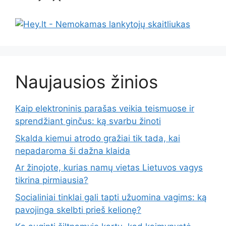
Naujausios žinios
Kaip elektroninis parašas veikia teismuose ir
sprendžiant ginčus: ką svarbu žinoti
Skalda kiemui atrodo gražiai tik tada, kai
nepadaroma ši dažna klaida
Ar žinojote, kurias namų vietas Lietuvos vagys
tikrina pirmiausia?
Socialiniai tinklai gali tapti užuomina vagims: ką
pavojinga skelbti prieš kelionę?