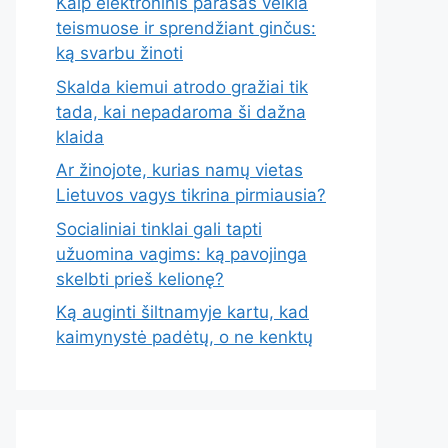
Kaip elektroninis parašas veikia
teismuose ir sprendžiant ginčus:
ką svarbu žinoti
Skalda kiemui atrodo gražiai tik
tada, kai nepadaroma ši dažna
klaida
Ar žinojote, kurias namų vietas
Lietuvos vagys tikrina pirmiausia?
Socialiniai tinklai gali tapti
užuomina vagims: ką pavojinga
skelbti prieš kelionę?
Ką auginti šiltnamyje kartu, kad
kaimynystė padėtų, o ne kenktų