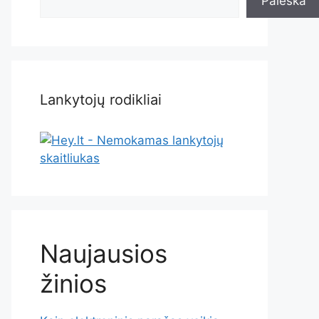
Paieška
Lankytojų rodikliai
Naujausios
žinios