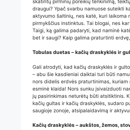
skatintų pirminių poreikių tenkinimą, teik
draugui? Ypač svarbu namuose suteikti ka
aktyvumo šaltinių, nes katė, kuri laikoma 
pirmykščius instinktus. Tai blogai, nes kart
Taigi, ką galima padaryti, kad naminė katė
bet ir saugi? Kaip galima praturtinti erdvę,
Tobulas duetas – kačių draskyklės ir g
Gali atrodyti, kad kačių draskyklės ir gult
– abu šie kasdieniai daiktai turi būti nam
nors didelis erdvės praturtinimas, kuriam
esminė klaida! Nors sunku įsivaizduoti na
jų pasirinkimas neturėtų būti atsitiktinis.
kačių gultas ir kačių draskyklės, sudaro pu
saugioje zonoje, atsipalaidavimą ir aktyvu
Kačių draskyklės – aukštos, žemos, st