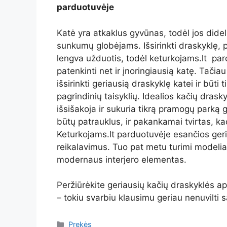
parduotuvėje
Katė yra atkaklus gyvūnas, todėl jos dide
sunkumų globėjams. Išsirinkti draskyklę, 
lengva užduotis, todėl keturkojams.lt par
patenkinti net ir įnoringiausią katę. Tačia
išsirinkti geriausią draskyklę katei ir būti t
pagrindinių taisyklių. Idealios kačių drasky
išsišakoja ir sukuria tikrą pramogų parką
būtų patrauklus, ir pakankamai tvirtas, 
Keturkojams.lt parduotuvėje esančios geri
reikalavimus. Tuo pat metu turimi modelia
modernaus interjero elementas.
Peržiūrėkite geriausių kačių draskyklės ap
– tokiu svarbiu klausimu geriau nenuvilti 
Kategorijos
Prekės