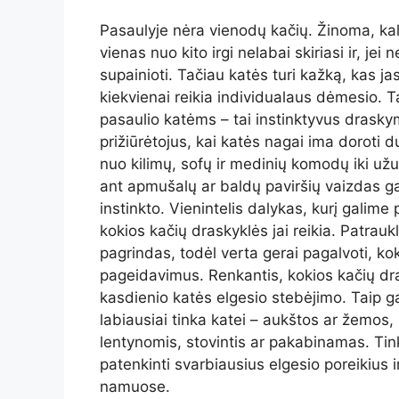
Pasaulyje nėra vienodų kačių. Žinoma, ka
vienas nuo kito irgi nelabai skiriasi ir, je
supainioti. Tačiau katės turi kažką, kas jas i
kiekvienai reikia individualaus dėmesio. 
pasaulio katėms – tai instinktyvus drasky
prižiūrėtojus, kai katės nagai ima doroti
nuo kilimų, sofų ir medinių komodų iki užuo
ant apmušalų ar baldų paviršių vaizdas gal
instinkto. Vienintelis dalykas, kurį galime 
kokios kačių draskyklės jai reikia. Patrau
pagrindas, todėl verta gerai pagalvoti, kokį
pageidavimus. Renkantis, kokios kačių dr
kasdienio katės elgesio stebėjimo. Taip g
labiausiai tinka katei – aukštos ar žemos, 
lentynomis, stovintis ar pakabinamas. Tin
patenkinti svarbiausius elgesio poreikius 
namuose.