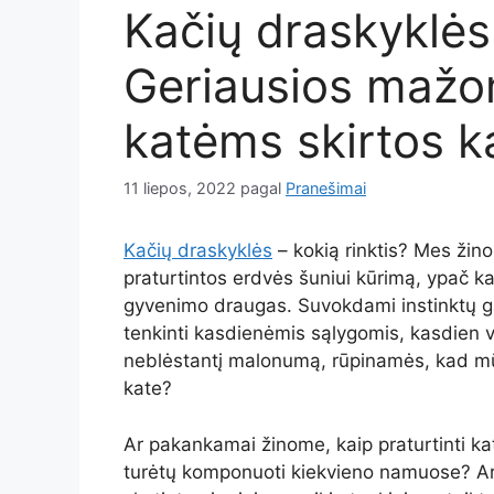
Kačių draskyklės 
Geriausios mažo
katėms skirtos k
11 liepos, 2022
pagal
Pranešimai
Kačių draskyklės
– kokią rinktis? Mes žin
praturtintos erdvės šuniui kūrimą, ypač kai
gyvenimo draugas. Suvokdami instinktų gal
tenkinti kasdienėmis sąlygomis, kasdien v
neblėstantį malonumą, rūpinamės, kad mūsų
kate?
Ar pakankamai žinome, kaip praturtinti 
turėtų komponuoti kiekvieno namuose? Ar ž