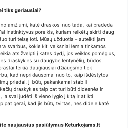
i tiks geriausiai?
ūno amžiumi, katė draskosi nuo tada, kai pradeda
Tai instinktyvus poreikis, kuriam reikėtų skirti daug
šuo turi teisę loti. Mūsų užduotis – suteikti jam
ra svarbus, kokie kiti veiksniai lemia tinkamos
ikia atsižvelgti į katės dydį, jos veiklos pomėgius,
lės draskyklės su daugybe lentynėlių, būdos,
rastai teikia daugiausiai džiaugsmo tiek
u, kad nepriklausomai nuo to, kaip išdėstytos
imų priedai, ji būtų pakankamai stabili
kačių draskyklės taip pat turi būti didesnės ir
aisvai judėti iš vieno lygio į kitą ir atlikti
pat gerai, kad jis būtų tvirtas, nes didelė katė
kite naujausius pasiūlymus Keturkojams.lt