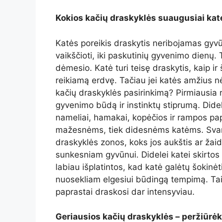
Kokios kačių draskyklės suaugusiai kate
Katės poreikis draskytis neribojamas gyv
vaikščioti, iki paskutinių gyvenimo dienų. 
dėmesio. Katė turi teisę draskytis, kaip ir 
reikiamą erdvę. Tačiau jei katės amžius nė
kačių draskyklės pasirinkimą? Pirmiausia re
gyvenimo būdą ir instinktų stiprumą. Dide
nameliai, hamakai, kopėčios ir rampos pap
mažesnėms, tiek didesnėms katėms. Svarb
draskyklės zonos, koks jos aukštis ar žaid
sunkesniam gyvūnui. Didelei katei skirtos 
labiau išplatintos, kad katė galėtų šokinėti, l
nuosekliam elgesiui būdingą tempimą. Taip 
paprastai draskosi dar intensyviau.
Geriausios kačių draskyklės – peržiūrė