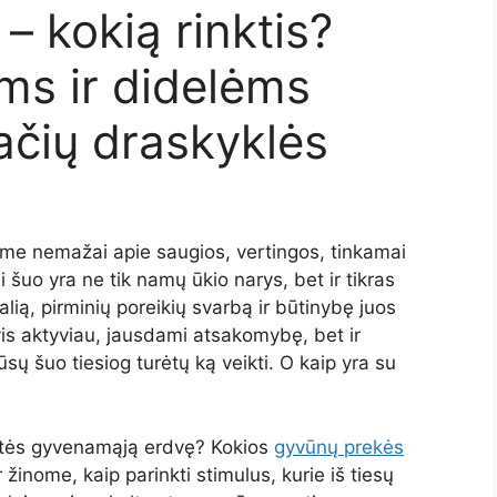
– kokią rinktis?
ms ir didelėms
ačių draskyklės
ome nemažai apie saugios, vertingos, tinkamai
 šuo yra ne tik namų ūkio narys, bet ir tikras
ią, pirminių poreikių svarbą ir būtinybę juos
is aktyviau, jausdami atsakomybę, bet ir
 šuo tiesiog turėtų ką veikti. O kaip yra su
katės gyvenamąją erdvę? Kokios
gyvūnų prekės
inome, kaip parinkti stimulus, kurie iš tiesų