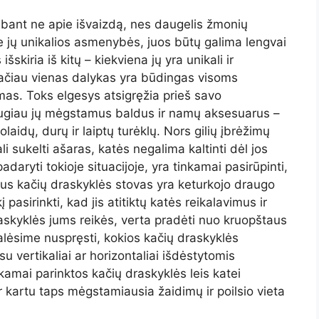
lbant ne apie išvaizdą, nes daugelis žmonių
i ne jų unikalios asmenybės, juos būtų galima lengvai
šskiria iš kitų – kiekviena jų yra unikali ir
Tačiau vienas dalykas yra būdingas visoms
mas. Toks elgesys atsigręžia prieš savo
 dugiau jų mėgstamus baldus ir namų aksesuarus –
laidų, durų ir laiptų turėklų. Nors gilių įbrėžimų
i sukelti ašaras, katės negalima kaltinti dėl jos
padaryti tokioje situacijoje, yra tinkamai pasirūpinti,
klus kačių draskyklės stovas yra keturkojo draugo
 pasirinkti, kad jis atitiktų katės reikalavimus ir
askyklės jums reikės, verta pradėti nuo kruopštaus
alėsime nuspręsti, kokios kačių draskyklės
su vertikaliai ar horizontaliai išdėstytomis
kamai parinktos kačių draskyklės leis katei
ir kartu taps mėgstamiausia žaidimų ir poilsio vieta