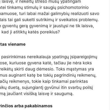
tų laisvę, ir nekeltų streso mūsų ypatingam
tei tinkamų stimulų ir saugių psichomotorinio
namuose, turi labai mažai galimybių realizuoti savo
ais tai gali sukelti sutrikimų ir sveikatos problemų.
 gyventų gerą gyvenimą ir jaustųsi ne tik laisva,
 kad ji atitiktų katės poreikius?
ultas viename
o pasirinkimas nereikalauja ypatingų įsipareigojimų
uose, kuriuose gyvena katė, tačiau jie nėra koks
 reikėtų skirti daug dėmesio. Toks mąstymas yra
mus auginant katę be tokių pagrindinių reikmenų,
 Kačių reikmenys, tokie kaip tinkamai parinktas
ikų duetą, sujungiantį gyvūnui itin svarbų poilsį
mą jaučiant visišką laisvę ir saugumą.
ovinčios arba pakabinamos