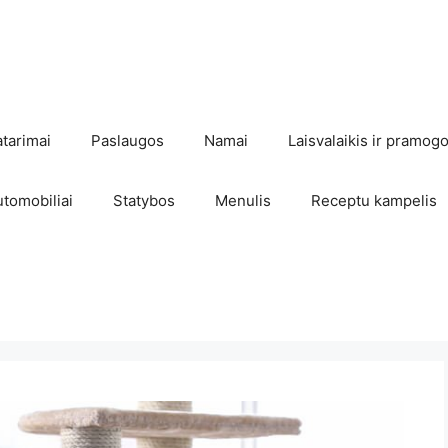
atarimai
Paslaugos
Namai
Laisvalaikis ir pramog
utomobiliai
Statybos
Menulis
Receptu kampelis