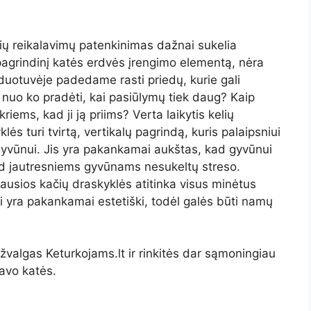
lių reikalavimų patenkinimas dažnai sukelia
pagrindinį katės erdvės įrengimo elementą, nėra
duotuvėje padedame rasti priedų, kurie gali
u nuo ko pradėti, kai pasiūlymų tiek daug? Kaip
ikriems, kad ji ją priims? Verta laikytis kelių
klės turi tvirtą, vertikalų pagrindą, kuris palaipsniui
 gyvūnui. Jis yra pakankamai aukštas, kad gyvūnui
kad jautresniems gyvūnams nesukeltų streso.
ausios kačių draskyklės atitinka visus minėtus
i yra pakankamai estetiški, todėl galės būti namų
žvalgas Keturkojams.lt ir rinkitės dar sąmoningiau
savo katės.