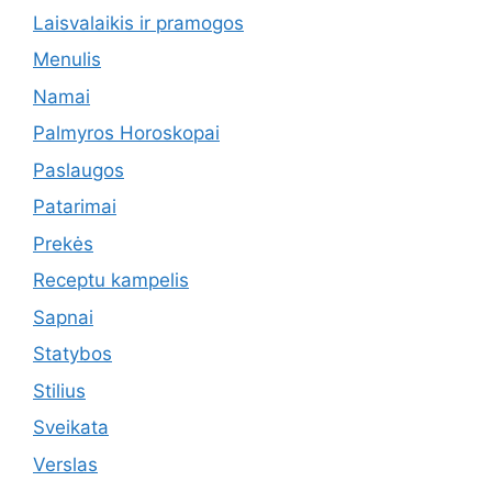
Laisvalaikis ir pramogos
Menulis
Namai
Palmyros Horoskopai
Paslaugos
Patarimai
Prekės
Receptu kampelis
Sapnai
Statybos
Stilius
Sveikata
Verslas