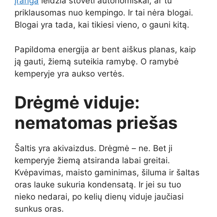
įranga
leidžia stovėti autonomiškai, ar tu
priklausomas nuo kempingo. Ir tai nėra blogai.
Blogai yra tada, kai tikiesi vieno, o gauni kitą.
Papildoma energija ar bent aiškus planas, kaip
ją gauti, žiemą suteikia ramybę. O ramybė
kemperyje yra aukso vertės.
Drėgmė viduje:
nematomas priešas
Šaltis yra akivaizdus. Drėgmė – ne. Bet ji
kemperyje žiemą atsiranda labai greitai.
Kvėpavimas, maisto gaminimas, šiluma ir šaltas
oras lauke sukuria kondensatą. Ir jei su tuo
nieko nedarai, po kelių dienų viduje jaučiasi
sunkus oras.