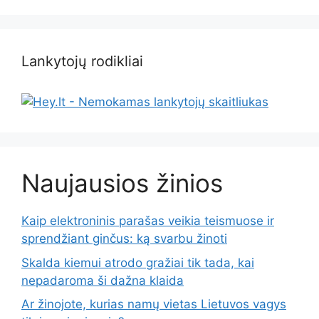
Lankytojų rodikliai
Naujausios žinios
Kaip elektroninis parašas veikia teismuose ir
sprendžiant ginčus: ką svarbu žinoti
Skalda kiemui atrodo gražiai tik tada, kai
nepadaroma ši dažna klaida
Ar žinojote, kurias namų vietas Lietuvos vagys