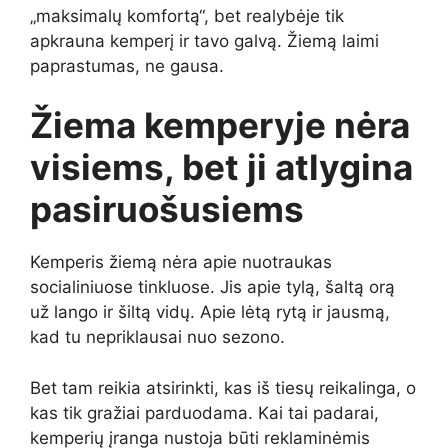
„maksimalų komfortą“, bet realybėje tik
apkrauna kemperį ir tavo galvą. Žiemą laimi
paprastumas, ne gausa.
Žiema kemperyje nėra
visiems, bet ji atlygina
pasiruošusiems
Kemperis žiemą nėra apie nuotraukas
socialiniuose tinkluose. Jis apie tylą, šaltą orą
už lango ir šiltą vidų. Apie lėtą rytą ir jausmą,
kad tu nepriklausai nuo sezono.
Bet tam reikia atsirinkti, kas iš tiesų reikalinga, o
kas tik gražiai parduodama. Kai tai padarai,
kemperių įranga nustoja būti reklaminėmis