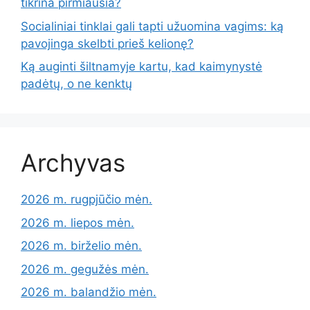
tikrina pirmiausia?
Socialiniai tinklai gali tapti užuomina vagims: ką
pavojinga skelbti prieš kelionę?
Ką auginti šiltnamyje kartu, kad kaimynystė
padėtų, o ne kenktų
Archyvas
2026 m. rugpjūčio mėn.
2026 m. liepos mėn.
2026 m. birželio mėn.
2026 m. gegužės mėn.
2026 m. balandžio mėn.