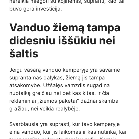
nereikia miegoti su kojinėmis, supranti, kad tai
buvo gera investicija.
Vanduo žiemą tampa
didesniu iššūkiu nei
šaltis
Jeigu vasarą vanduo kemperyje yra savaime
suprantamas dalykas, žiemą jis tampa
atsakomybe. Užšalęs vamzdis sugadina
nuotaiką greičiau nei bet kas kitas. Ir čia
reklaminiai „žiemos paketai“ dažnai skamba
gražiau, nei veikia realybėje.
Svarbiausia yra suprasti, kur tavo kemperyje
eina vanduo, kur jis laikomas ir kas nutinka, kai