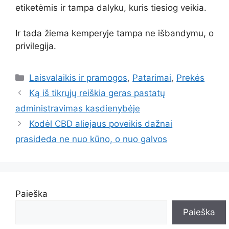
etiketėmis ir tampa dalyku, kuris tiesiog veikia.
Ir tada žiema kemperyje tampa ne išbandymu, o
privilegija.
Kategorijos
Laisvalaikis ir pramogos
,
Patarimai
,
Prekės
Ką iš tikrųjų reiškia geras pastatų
administravimas kasdienybėje
Kodėl CBD aliejaus poveikis dažnai
prasideda ne nuo kūno, o nuo galvos
Paieška
Paieška