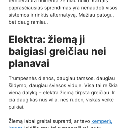
temperatūra nukrenta žemiau nulio. Kartais
paprasčiausias sprendimas yra nenaudoti visos
sistemos ir rinktis alternatyvą. Mažiau patogu,
bet daug ramiau.
Elektra: žiemą ji
baigiasi greičiau nei
planavai
Trumpesnės dienos, daugiau tamsos, daugiau
šildymo, daugiau šviesos viduje. Visa tai reiškia
vieną dalyką – elektra žiemą tirpsta greičiau. Ir
čia daug kas nusivilia, nes rudenį viskas veikė
puikiai.
Žiemą labai greitai supranti, ar tavo
kemperių