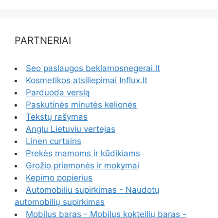
PARTNERIAI
Seo paslaugos beklamosnegerai.lt
Kosmetikos atsiliepimai Influx.lt
Parduoda verslą
Paskutinės minutės kelionės
Tekstų rašymas
Anglu Lietuviu vertejas
Linen curtains
Prekės mamoms ir kūdikiams
Grožio priemonės ir mokymai
Kepimo popierius
Automobiliu supirkimas - Naudotų
automobilių supirkimas
Mobilus baras - Mobilus kokteilių baras -