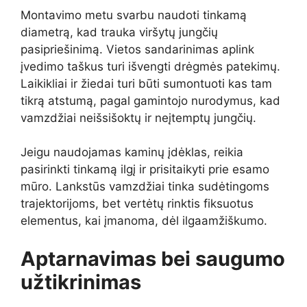
Montavimo metu svarbu naudoti tinkamą
diametrą, kad trauka viršytų jungčių
pasipriešinimą. Vietos sandarinimas aplink
įvedimo taškus turi išvengti drėgmės patekimų.
Laikikliai ir žiedai turi būti sumontuoti kas tam
tikrą atstumą, pagal gamintojo nurodymus, kad
vamzdžiai neišsišoktų ir neįtemptų jungčių.
Jeigu naudojamas kaminų įdėklas, reikia
pasirinkti tinkamą ilgį ir prisitaikyti prie esamo
mūro. Lankstūs vamzdžiai tinka sudėtingoms
trajektorijoms, bet vertėtų rinktis fiksuotus
elementus, kai įmanoma, dėl ilgaamžiškumo.
Aptarnavimas bei saugumo
užtikrinimas