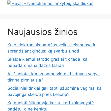
Naujausios žinios
Kaip elektroninis parašas veikia teismuose ir
sprendžiant ginčus: ką svarbu žinoti
Skalda kiemui atrodo gražiai tik tada, kai
nepadaroma ši dažna klaida
Ar žinojote, kurias namų vietas Lietuvos vagys
tikrina pirmiausia?
Socialiniai tinklai gali tapti užuomina vagims: ką
pavojinga skelbti prieš kelionę?
Ką auginti šiltnamyje kartu, kad kaimynystė
padėtų, o ne kenktų