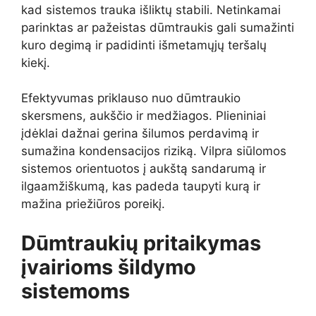
kad sistemos trauka išliktų stabili. Netinkamai
parinktas ar pažeistas dūmtraukis gali sumažinti
kuro degimą ir padidinti išmetamųjų teršalų
kiekį.
Efektyvumas priklauso nuo dūmtraukio
skersmens, aukščio ir medžiagos. Plieniniai
įdėklai dažnai gerina šilumos perdavimą ir
sumažina kondensacijos riziką. Vilpra siūlomos
sistemos orientuotos į aukštą sandarumą ir
ilgaamžiškumą, kas padeda taupyti kurą ir
mažina priežiūros poreikį.
Dūmtraukių pritaikymas
įvairioms šildymo
sistemoms