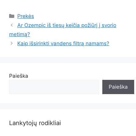
Kategorijos
Prekės
Ar Ozempic iš tiesų keičia požiūrį į svorio
metimą?
Kaip išsirinkti vandens filtrą namams?
Paieška
Paieška
Lankytojų rodikliai