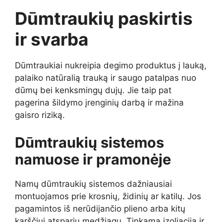
Dūmtraukių paskirtis
ir svarba
Dūmtraukiai nukreipia degimo produktus į lauką,
palaiko natūralią trauką ir saugo patalpas nuo
dūmų bei kenksmingų dujų. Jie taip pat
pagerina šildymo įrenginių darbą ir mažina
gaisro riziką.
Dūmtraukių sistemos
namuose ir pramonėje
Namų dūmtraukių sistemos dažniausiai
montuojamos prie krosnių, židinių ar katilų. Jos
pagamintos iš nerūdijančio plieno arba kitų
karščiui atsparių medžiagų. Tinkama izoliacija ir