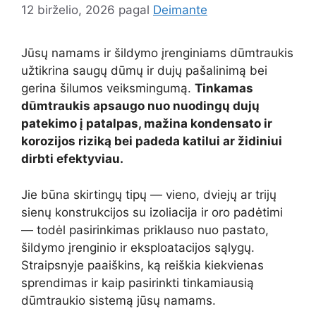
12 birželio, 2026
pagal
Deimante
Jūsų namams ir šildymo įrenginiams dūmtraukis
užtikrina saugų dūmų ir dujų pašalinimą bei
gerina šilumos veiksmingumą.
Tinkamas
dūmtraukis apsaugo nuo nuodingų dujų
patekimo į patalpas, mažina kondensato ir
korozijos riziką bei padeda katilui ar židiniui
dirbti efektyviau.
Jie būna skirtingų tipų — vieno, dviejų ar trijų
sienų konstrukcijos su izoliacija ir oro padėtimi
— todėl pasirinkimas priklauso nuo pastato,
šildymo įrenginio ir eksploatacijos sąlygų.
Straipsnyje paaiškins, ką reiškia kiekvienas
sprendimas ir kaip pasirinkti tinkamiausią
dūmtraukio sistemą jūsų namams.