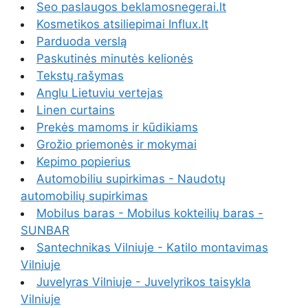
Seo paslaugos beklamosnegerai.lt
Kosmetikos atsiliepimai Influx.lt
Parduoda verslą
Paskutinės minutės kelionės
Tekstų rašymas
Anglu Lietuviu vertejas
Linen curtains
Prekės mamoms ir kūdikiams
Grožio priemonės ir mokymai
Kepimo popierius
Automobiliu supirkimas - Naudotų
automobilių supirkimas
Mobilus baras - Mobilus kokteilių baras -
SUNBAR
Santechnikas Vilniuje - Katilo montavimas
Vilniuje
Juvelyras Vilniuje - Juvelyrikos taisykla
Vilniuje