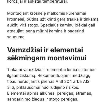
korozijai ir aukštai temperatūrai.
Montuojant krosnelę malkomis kūrenamai
krosnelei, būtina užtikrinti gerą trauką ir tinkamą
aukštį virš stogo. Specialūs kaminų įdėklai gali
atnaujinti seną mūrinį kaminą ir pagerinti
saugumą.
Vamzdžiai ir elementai
sėkmingam montavimui
Tinkami vamzdžiai ir elementai lemia sistemos
ilgaamžiškumą. Rekomenduojami medžiagų
tipai: nerūdijantis plienas AISI 304 arba AISI
316, priklausomai nuo rūdijimo rizikos.
Elementai apima alkūnes, pereigas, atramas,
sandarinimo žiedus ir stogo pereigas.