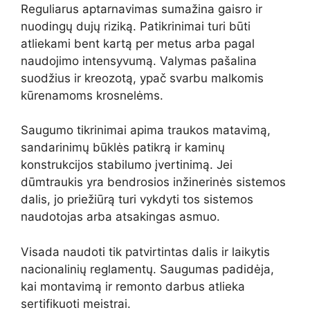
Reguliarus aptarnavimas sumažina gaisro ir
nuodingų dujų riziką. Patikrinimai turi būti
atliekami bent kartą per metus arba pagal
naudojimo intensyvumą. Valymas pašalina
suodžius ir kreozotą, ypač svarbu malkomis
kūrenamoms krosnelėms.
Saugumo tikrinimai apima traukos matavimą,
sandarinimų būklės patikrą ir kaminų
konstrukcijos stabilumo įvertinimą. Jei
dūmtraukis yra bendrosios inžinerinės sistemos
dalis, jo priežiūrą turi vykdyti tos sistemos
naudotojas arba atsakingas asmuo.
Visada naudoti tik patvirtintas dalis ir laikytis
nacionalinių reglamentų. Saugumas padidėja,
kai montavimą ir remonto darbus atlieka
sertifikuoti meistrai.