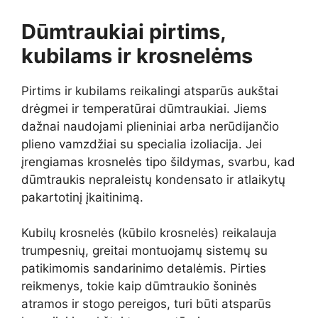
Dūmtraukiai pirtims,
kubilams ir krosnelėms
Pirtims ir kubilams reikalingi atsparūs aukštai
drėgmei ir temperatūrai dūmtraukiai. Jiems
dažnai naudojami plieniniai arba nerūdijančio
plieno vamzdžiai su specialia izoliacija. Jei
įrengiamas krosnelės tipo šildymas, svarbu, kad
dūmtraukis nepraleistų kondensato ir atlaikytų
pakartotinį įkaitinimą.
Kubilų krosnelės (kūbilo krosnelės) reikalauja
trumpesnių, greitai montuojamų sistemų su
patikimomis sandarinimo detalėmis. Pirties
reikmenys, tokie kaip dūmtraukio šoninės
atramos ir stogo pereigos, turi būti atsparūs