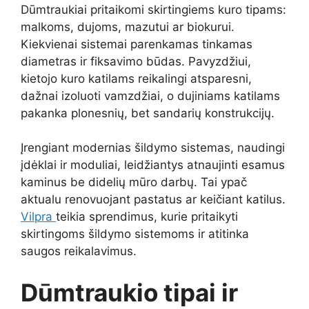
Dūmtraukiai pritaikomi skirtingiems kuro tipams:
malkoms, dujoms, mazutui ar biokurui.
Kiekvienai sistemai parenkamas tinkamas
diametras ir fiksavimo būdas. Pavyzdžiui,
kietojo kuro katilams reikalingi atsparesni,
dažnai izoluoti vamzdžiai, o dujiniams katilams
pakanka plonesnių, bet sandarių konstrukcijų.
Įrengiant modernias šildymo sistemas, naudingi
įdėklai ir moduliai, leidžiantys atnaujinti esamus
kaminus be didelių mūro darbų. Tai ypač
aktualu renovuojant pastatus ar keičiant katilus.
Vilpra
teikia sprendimus, kurie pritaikyti
skirtingoms šildymo sistemoms ir atitinka
saugos reikalavimus.
Dūmtraukio tipai ir