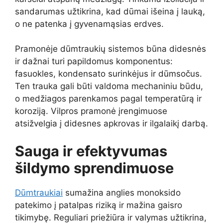
sandarumas užtikrina, kad dūmai išeina į lauką,
o ne patenka į gyvenamąsias erdves.
Pramonėje dūmtraukių sistemos būna didesnės
ir dažnai turi papildomus komponentus:
fasuokles, kondensato surinkėjus ir dūmsočus.
Ten trauka gali būti valdoma mechaniniu būdu,
o medžiagos parenkamos pagal temperatūrą ir
koroziją. Vilpros pramonė įrengimuose
atsižvelgia į didesnes apkrovas ir ilgalaikį darbą.
Sauga ir efektyvumas
šildymo sprendimuose
Dūmtraukiai
sumažina anglies monoksido
patekimo į patalpas riziką ir mažina gaisro
tikimybę. Reguliari priežiūra ir valymas užtikrina,