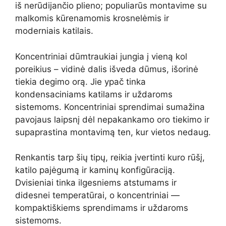
iš nerūdijančio plieno; populiarūs montavime su
malkomis kūrenamomis krosnelėmis ir
moderniais katilais.
Koncentriniai dūmtraukiai jungia į vieną kol
poreikius – vidinė dalis išveda dūmus, išorinė
tiekia degimo orą. Jie ypač tinka
kondensaciniams katilams ir uždaroms
sistemoms. Koncentriniai sprendimai sumažina
pavojaus laipsnį dėl nepakankamo oro tiekimo ir
supaprastina montavimą ten, kur vietos nedaug.
Renkantis tarp šių tipų, reikia įvertinti kuro rūšį,
katilo pajėgumą ir kaminų konfigūraciją.
Dvisieniai tinka ilgesniems atstumams ir
didesnei temperatūrai, o koncentriniai —
kompaktiškiems sprendimams ir uždaroms
sistemoms.