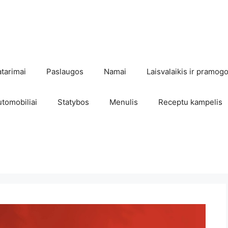
atarimai
Paslaugos
Namai
Laisvalaikis ir pramog
utomobiliai
Statybos
Menulis
Receptu kampelis