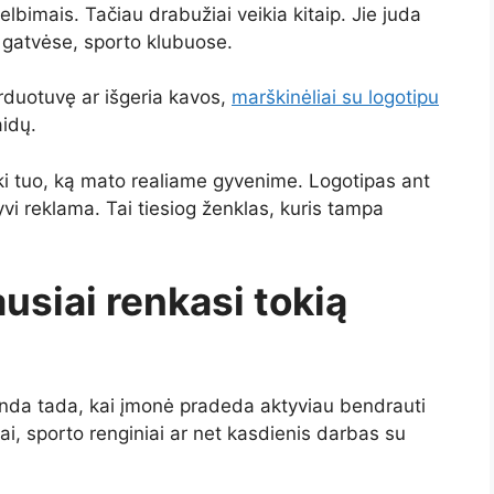
bimais. Tačiau drabužiai veikia kitaip. Jie juda
 gatvėse, sporto klubuose.
rduotuvę ar išgeria kavos,
marškinėliai su logotipu
aidų.
ki tuo, ką mato realiame gyvenime. Logotipas ant
yvi reklama. Tai tiesiog ženklas, kuris tampa
siai renkasi tokią
randa tada, kai įmonė pradeda aktyviau bendrauti
liai, sporto renginiai ar net kasdienis darbas su