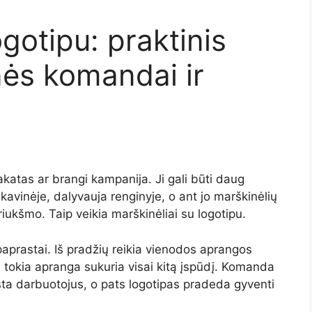
ogotipu: praktinis
ės komandai ir
akatas ar brangi kampanija. Ji gali būti daug
avinėje, dalyvauja renginyje, o ant jo marškinėlių
iukšmo. Taip veikia marškinėliai su logotipu.
paprastai. Iš pradžių reikia vienodos aprangos
 tokia apranga sukuria visai kitą įspūdį. Komanda
įsta darbuotojus, o pats logotipas pradeda gyventi