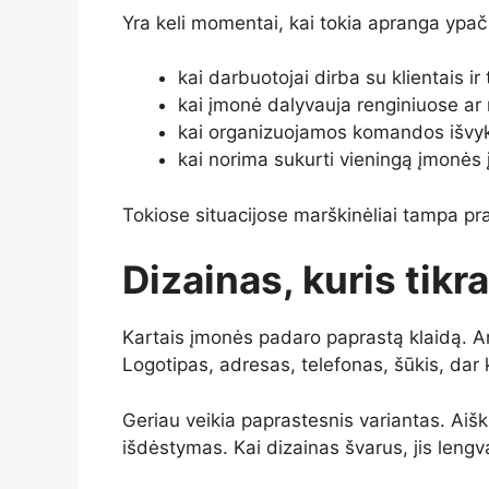
Yra keli momentai, kai tokia apranga ypač 
kai darbuotojai dirba su klientais ir
kai įmonė dalyvauja renginiuose a
kai organizuojamos komandos išvykos
kai norima sukurti vieningą įmonės 
Tokiose situacijose marškinėliai tampa pra
Dizainas, kuris tikra
Kartais įmonės padaro paprastą klaidą. A
Logotipas, adresas, telefonas, šūkis, dar 
Geriau veikia paprastesnis variantas. Aišk
išdėstymas. Kai dizainas švarus, jis lengv