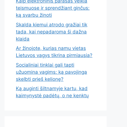
Kaip elektroninis parašas veikia
teismuose ir sprendžiant ginčus:
ką svarbu žinoti
Skalda kiemui atrodo gražiai tik
tada, kai nepadaroma ši dažna
klaida
Ar žinojote, kurias namų vietas
Lietuvos vagys tikrina pirmiausia?
Socialiniai tinklai gali tapti
užuomina vagims: ką pavojinga
skelbti prieš kelionę?
Ką auginti šiltnamyje kartu, kad
kaimynystė padėtų, o ne kenktų