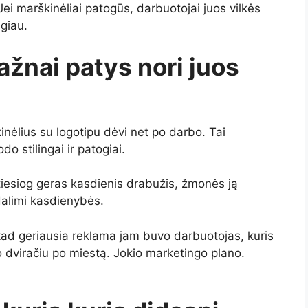
ei marškinėliai patogūs, darbuotojai juos vilkės
lgiau.
ažnai patys nori juos
inėlius su logotipu dėvi net po darbo. Tai
o stilingai ir patogiai.
tiesiog geras kasdienis drabužis, žmonės ją
dalimi kasdienybės.
kad geriausia reklama jam buvo darbuotojas, kuris
o dviračiu po miestą. Jokio marketingo plano.