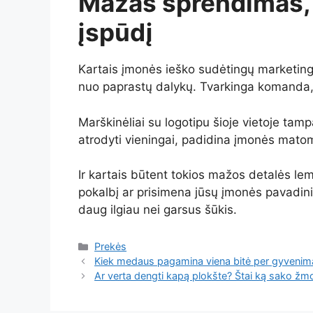
Mažas sprendimas, 
įspūdį
Kartais įmonės ieško sudėtingų marketingo 
nuo paprastų dalykų. Tvarkinga komanda, 
Marškinėliai su logotipu šioje vietoje ta
atrodyti vieningai, padidina įmonės matom
Ir kartais būtent tokios mažos detalės lem
pokalbį ar prisimena jūsų įmonės pavadinim
daug ilgiau nei garsus šūkis.
Kategorijos
Prekės
Kiek medaus pagamina viena bitė per gyvenimą
Ar verta dengti kapą plokšte? Štai ką sako žmo