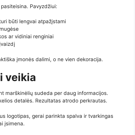
pasiteisina. Pavyzdžiui:
 turi būti lengvai atpažįstami
r mugėse
 ar vidiniai renginiai
įvaizdį
ktiška įmonės dalimi, o ne vien dekoracija.
i veikia
nt marškinėlių sudeda per daug informacijos.
kelios detalės. Rezultatas atrodo perkrautas.
us logotipas, gerai parinkta spalva ir tvarkingas
ai įsimena.