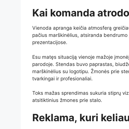
Kai komanda atrod
Vienoda apranga keičia atmosferą greičiau n
pačius marškinėlius, atsiranda bendrumo
prezentacijose.
Esu matęs situaciją vienoje mažoje įmonė
parodoje. Stendas buvo paprastas, biudže
marškinėlius su logotipu. Žmonės prie s
tvarkingai ir profesionaliai.
Toks mažas sprendimas sukuria stiprų vizu
atsitiktinius žmones prie stalo.
Reklama, kuri kelia