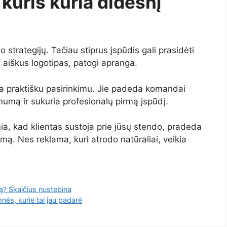
kuris kuria didesnį
strategijų. Tačiau stiprus įspūdis gali prasidėti
aiškus logotipas, patogi apranga.
mpa praktišku pasirinkimu. Jie padeda komandai
umą ir sukuria profesionalų pirmą įspūdį.
ia, kad klientas sustoja prie jūsų stendo, pradeda
ą. Nes reklama, kuri atrodo natūraliai, veikia
? Skaičius nustebina
nės, kurie tai jau padarė