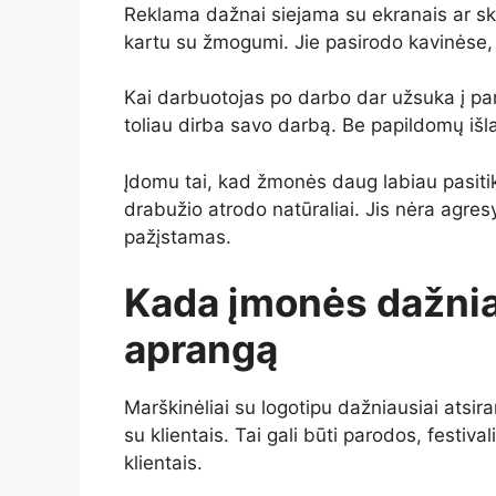
Reklama dažnai siejama su ekranais ar skel
kartu su žmogumi. Jie pasirodo kavinėse,
Kai darbuotojas po darbo dar užsuka į pa
toliau dirba savo darbą. Be papildomų išl
Įdomu tai, kad žmonės daug labiau pasiti
drabužio atrodo natūraliai. Jis nėra agres
pažįstamas.
Kada įmonės dažniau
aprangą
Marškinėliai su logotipu dažniausiai atsi
su klientais. Tai gali būti parodos, festiva
klientais.