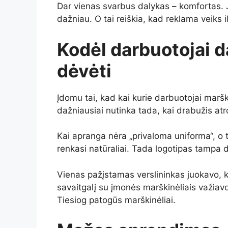
Dar vienas svarbus dalykas – komfortas. J
dažniau. O tai reiškia, kad reklama veiks i
Kodėl darbuotojai d
dėvėti
Įdomu tai, kad kai kurie darbuotojai maršk
dažniausiai nutinka tada, kai drabužis atrod
Kai apranga nėra „privaloma uniforma“, o 
renkasi natūraliai. Tada logotipas tampa 
Vienas pažįstamas verslininkas juokavo, 
savaitgalį su įmonės marškinėliais važiav
Tiesiog patogūs marškinėliai.