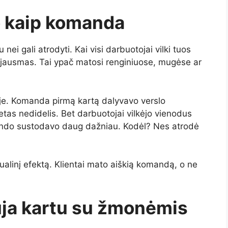
o kaip komanda
ei gali atrodyti. Kai visi darbuotojai vilki tuos
 jausmas. Tai ypač matosi renginiuose, mugėse ar
je. Komanda pirmą kartą dalyvavo verslo
tas nedidelis. Bet darbuotojai vilkėjo vienodus
tendo sustodavo daug dažniau. Kodėl? Nes atrodė
alinį efektą. Klientai mato aiškią komandą, o ne
uja kartu su žmonėmis