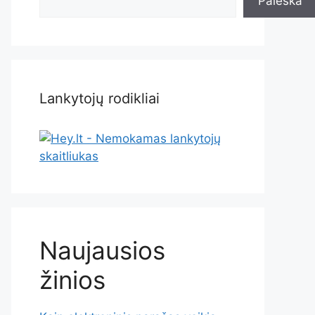
Paieška
Lankytojų rodikliai
Naujausios
žinios