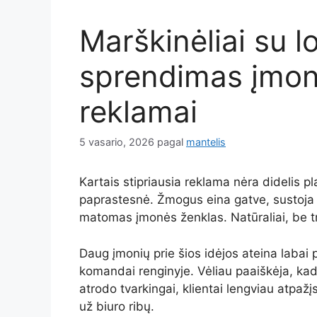
Marškinėliai su l
sprendimas įmon
reklamai
5 vasario, 2026
pagal
mantelis
Kartais stipriausia reklama nėra didelis pl
paprastesnė. Žmogus eina gatve, sustoja k
matomas įmonės ženklas. Natūraliai, be tr
Daug įmonių prie šios idėjos ateina labai 
komandai renginyje. Vėliau paaiškėja, kad
atrodo tvarkingai, klientai lengviau atpaž
už biuro ribų.