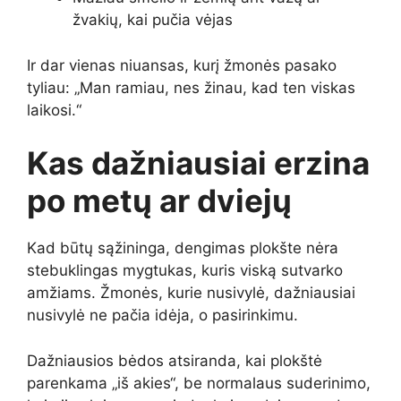
žvakių, kai pučia vėjas
Ir dar vienas niuansas, kurį žmonės pasako
tyliau: „Man ramiau, nes žinau, kad ten viskas
laikosi.“
Kas dažniausiai erzina
po metų ar dviejų
Kad būtų sąžininga, dengimas plokšte nėra
stebuklingas mygtukas, kuris viską sutvarko
amžiams. Žmonės, kurie nusivylė, dažniausiai
nusivylė ne pačia idėja, o pasirinkimu.
Dažniausios bėdos atsiranda, kai plokštė
parenkama „iš akies“, be normalaus suderinimo,