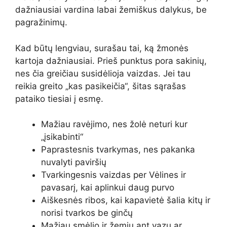
dažniausiai vardina labai žemiškus dalykus, be
pagražinimų.
Kad būtų lengviau, surašau tai, ką žmonės
kartoja dažniausiai. Prieš punktus pora sakinių,
nes čia greičiau susidėlioja vaizdas. Jei tau
reikia greito „kas pasikeičia“, šitas sąrašas
pataiko tiesiai į esmę.
Mažiau ravėjimo, nes žolė neturi kur
„įsikabinti“
Paprastesnis tvarkymas, nes pakanka
nuvalyti paviršių
Tvarkingesnis vaizdas per Vėlines ir
pavasarį, kai aplinkui daug purvo
Aiškesnės ribos, kai kapavietė šalia kitų ir
norisi tvarkos be ginčų
Mažiau smėlio ir žemių ant vazų ar