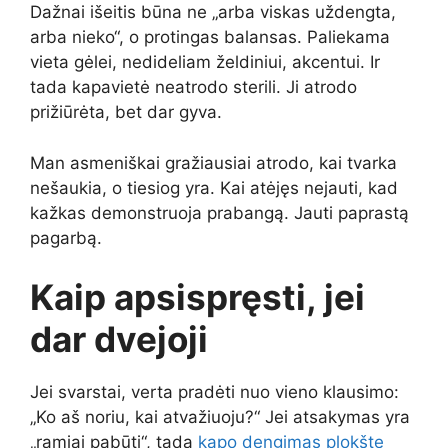
Dažnai išeitis būna ne „arba viskas uždengta,
arba nieko“, o protingas balansas. Paliekama
vieta gėlei, nedideliam želdiniui, akcentui. Ir
tada kapavietė neatrodo sterili. Ji atrodo
prižiūrėta, bet dar gyva.
Man asmeniškai gražiausiai atrodo, kai tvarka
nešaukia, o tiesiog yra. Kai atėjęs nejauti, kad
kažkas demonstruoja prabangą. Jauti paprastą
pagarbą.
Kaip apsispręsti, jei
dar dvejoji
Jei svarstai, verta pradėti nuo vieno klausimo:
„Ko aš noriu, kai atvažiuoju?“ Jei atsakymas yra
„ramiai pabūti“, tada
kapo dengimas plokšte