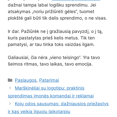
dažnai tampa labai logišku sprendimu. Jei
atsakymas „noriu prižiūrėti gėles“, tuomet
plokštė gali būti tik dalis sprendimo, o ne visas.
Ir dar. Pažiūrėk ne į gražiausią pavyzdį, o į tą,
kuris pastatytas prieš kelis metus. Tik ten
pamatysi, ar tau tinka toks vaizdas ilgam.
Galiausiai, čia nėra „vieno teisingo“. Yra tavo
šeimos ritmas, tavo laikas, tavo emocija.
Kategorijos
Paslaugos
,
Patarimai
Marškinėliai su logotipu: praktinis
sprendimas įmonės komandai ir reklamai
Kojų odos sausumas: dažniausios priežastys
ir kas veikia ilguoju laikotarpiu