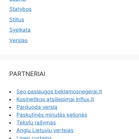
Statybos
Stilius
Sveikata
Verslas
PARTNERIAI
Seo paslaugos beklamosnegerai.lt
Kosmetikos atsiliepimai Influx.lt
Parduoda verslą
Paskutinės minutės kelionės
Tekstų rašymas
Anglu Lietuviu vertejas
Linen curtains