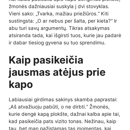
žmonės dažniausiai suskyla į dvi stovyklas.
Vieni sako: „Tvarka, mažiau priežiūros.“ Kiti
sustingsta: „O ar nebus per šalta, per kieta?“ Ir
abu turi savų argumentų. Tikras atsakymas
atsiranda tada, kai išgirsti tuos, kurie jau padarė
ir dabar tiesiog gyvena su tuo sprendimu.
Kaip pasikeičia
jausmas atėjus prie
kapo
Labiausiai girdimas sakinys skamba paprastai:
„Aš atvažiuoju pabūti, o ne dirbti.“ Žmonės,
kurie dengė kapą plokšte, dažnai kalba apie tai,
kad pasikeičia pats vizito tonas. Nežinau, kaip
tau, bet man pažįstamas tas momentas, kai