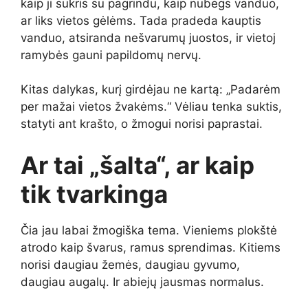
kaip ji sukris su pagrindu, kaip nubėgs vanduo,
ar liks vietos gėlėms. Tada pradeda kauptis
vanduo, atsiranda nešvarumų juostos, ir vietoj
ramybės gauni papildomų nervų.
Kitas dalykas, kurį girdėjau ne kartą: „Padarėm
per mažai vietos žvakėms.“ Vėliau tenka suktis,
statyti ant krašto, o žmogui norisi paprastai.
Ar tai „šalta“, ar kaip
tik tvarkinga
Čia jau labai žmogiška tema. Vieniems plokštė
atrodo kaip švarus, ramus sprendimas. Kitiems
norisi daugiau žemės, daugiau gyvumo,
daugiau augalų. Ir abiejų jausmas normalus.