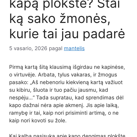
kapą plokšte? Štai
ką sako žmonės,
kurie tai jau padarė
5 vasario, 2026
pagal
mantelis
Pirmą kartą šitą klausimą išgirdau ne kapinėse,
o virtuvėje. Arbata, tylus vakaras, ir žmogus
pasako: „Aš nebenoriu kiekvieną kartą važiuot
su kibiru, šluota ir tuo pačiu jausmu, kad
nespėju…“ Tada supratau, kad sprendimas dėl
kapo dažnai nėra apie akmenį. Jis apie laiką,
ramybę ir tai, kaip nori prisiminti artimą, o ne
kaip nori kovoti su žole.
Kai kalba pasisuka apie kapo dengimas plokšte,