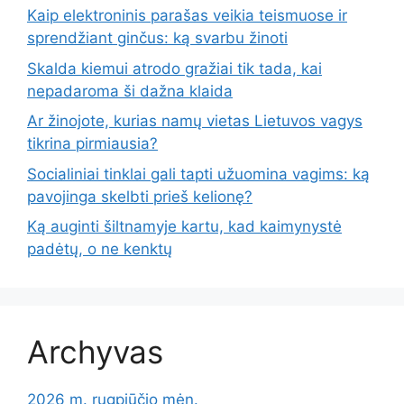
Kaip elektroninis parašas veikia teismuose ir
sprendžiant ginčus: ką svarbu žinoti
Skalda kiemui atrodo gražiai tik tada, kai
nepadaroma ši dažna klaida
Ar žinojote, kurias namų vietas Lietuvos vagys
tikrina pirmiausia?
Socialiniai tinklai gali tapti užuomina vagims: ką
pavojinga skelbti prieš kelionę?
Ką auginti šiltnamyje kartu, kad kaimynystė
padėtų, o ne kenktų
Archyvas
2026 m. rugpjūčio mėn.