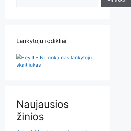
Paieška
Lankytojų rodikliai
Naujausios
žinios