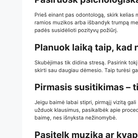
Prieš einant pas odontologą, skirk kelias 
ramios muzikos arba išbandyk trumpą medita
padės susidėlioti pozityvų požiūrį.
Planuok laiką taip, ka
Skubėjimas tik didina stresą. Pasirink tokį v
skirti sau daugiau dėmesio. Taip turėsi ga
Pirmasis susitikimas – t
Jeigu baimė labai stipri, pirmąjį vizitą gali
užduok klausimus, pasikalbėk apie proced
baimę, nes išnyksta nežinomybė.
Pasitelk muziką ar kva