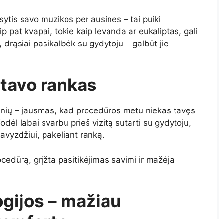
usytis savo muzikos per ausines – tai puiki
p pat kvapai, tokie kaip levanda ar eukaliptas, gali
i, drąsiai pasikalbėk su gydytoju – galbūt jie
į tavo rankas
tinių – jausmas, kad procedūros metu niekas tavęs
Todėl labai svarbu prieš vizitą sutarti su gydytoju,
avyzdžiui, pakeliant ranką.
ocedūrą, grįžta pasitikėjimas savimi ir mažėja
gijos – mažiau