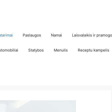
atarimai
Paslaugos
Namai
Laisvalaikis ir pramog
utomobiliai
Statybos
Menulis
Receptu kampelis