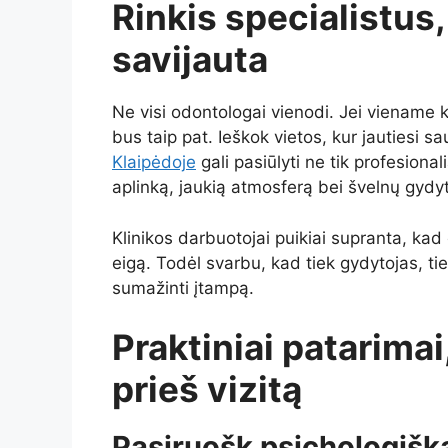
Rinkis specialistus,
savijauta
Ne visi odontologai vienodi. Jei viename ka
bus taip pat. Ieškok vietos, kur jautiesi sa
Klaipėdoje
gali pasiūlyti ne tik profesiona
aplinką, jaukią atmosferą bei švelnų gydyt
Klinikos darbuotojai puikiai supranta, kad
eigą. Todėl svarbu, kad tiek gydytojas, ti
sumažinti įtampą.
Praktiniai patarima
prieš vizitą
Pasiruošk psichologišk