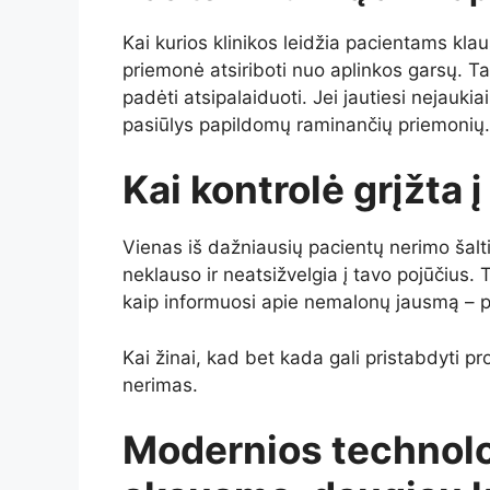
Kai kurios klinikos leidžia pacientams kla
priemonė atsiriboti nuo aplinkos garsų. Tai
padėti atsipalaiduoti. Jei jautiesi nejaukia
pasiūlys papildomų raminančių priemonių.
Kai kontrolė grįžta 
Vienas iš dažniausių pacientų nerimo šal
neklauso ir neatsižvelgia į tavo pojūčius. 
kaip informuosi apie nemalonų jausmą – p
Kai žinai, kad bet kada gali pristabdyti pr
nerimas.
Modernios technolo