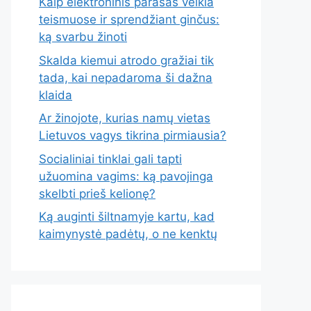
Kaip elektroninis parašas veikia
teismuose ir sprendžiant ginčus:
ką svarbu žinoti
Skalda kiemui atrodo gražiai tik
tada, kai nepadaroma ši dažna
klaida
Ar žinojote, kurias namų vietas
Lietuvos vagys tikrina pirmiausia?
Socialiniai tinklai gali tapti
užuomina vagims: ką pavojinga
skelbti prieš kelionę?
Ką auginti šiltnamyje kartu, kad
kaimynystė padėtų, o ne kenktų