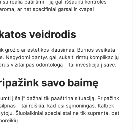
 su realia patirtimi – ją gali iššaukti kontrolės
ma, ar net specifiniai garsai ir kvapai
katos veidrodis
ik grožio ar estetikos klausimas. Burnos sveikata
ve. Negydomi dantys gali sukelti rimtų komplikacijų
iarūs vizitai pas odontologą – tai investicija į save.
ripažink savo baimę
i į šalį“ dažnai tik paaštrina situaciją. Pripažink
 silpnas – tai reiškia, kad esi sąmoningas. Kalbėk
ytoju. Šiuolaikiniai specialistai ne tik supranta, bet
poreikių.