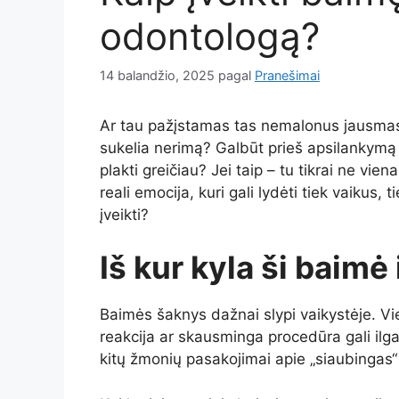
odontologą?
14 balandžio, 2025
pagal
Pranešimai
Ar tau pažįstamas tas nemalonus jausmas,
sukelia nerimą? Galbūt prieš apsilankymą
plakti greičiau? Jei taip – tu tikrai ne vie
reali emocija, kuri gali lydėti tiek vaikus,
įveikti?
Iš kur kyla ši baimė i
Baimės šaknys dažnai slypi vaikystėje. V
reakcija ar skausminga procedūra gali ilga
kitų žmonių pasakojimai apie „siaubingas“ p