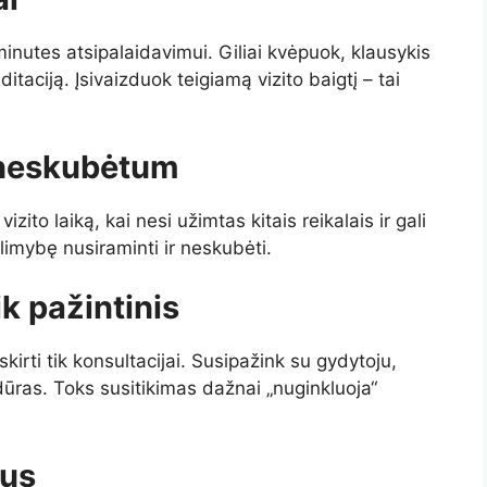
minutes atsipalaidavimui. Giliai kvėpuok, klausykis
ciją. Įsivaizduok teigiamą vizito baigtį – tai
d neskubėtum
izito laiką, kai nesi užimtas kitais reikalais ir gali
limybę nusiraminti ir neskubėti.
ik pažintinis
 skirti tik konsultacijai. Susipažink su gydytoju,
ūras. Toks susitikimas dažnai „nuginkluoja“
pus