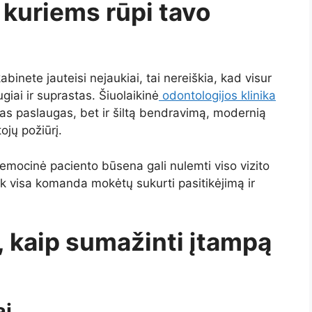
 kuriems rūpi tavo
binete jauteisi nejaukiai, tai nereiškia, kad visur
ugiai ir suprastas. Šiuolaikinė
odontologijos klinika
lias paslaugas, bet ir šiltą bendravimą, modernią
ojų požiūrį.
 emocinė paciento būsena gali nulemti viso vizito
ek visa komanda mokėtų sukurti pasitikėjimą ir
i, kaip sumažinti įtampą
ai