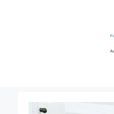
Pereiti
prie
turinio
P
A