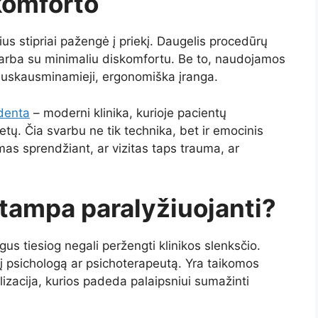
komforto
s stipriai pažengė į priekį. Daugelis procedūrų
arba su minimaliu diskomfortu. Be to, naudojamos
nuskausminamieji, ergonomiška įranga.
denta
– moderni klinika, kurioje pacientų
etų. Čia svarbu ne tik technika, bet ir emocinis
amas sprendžiant, ar vizitas taps trauma, ar
ė tampa paralyžiuojanti?
us tiesiog negali peržengti klinikos slenksčio.
į psichologą ar psichoterapeutą. Yra taikomos
lizacija, kurios padeda palaipsniui sumažinti