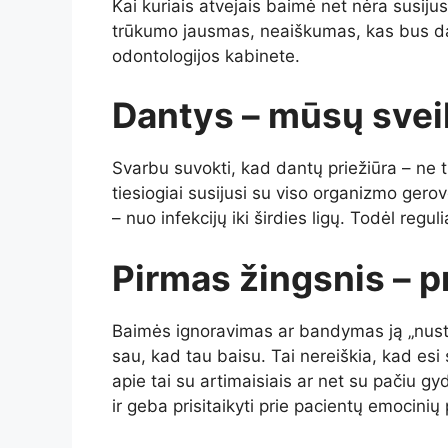
Kai kuriais atvejais baimė net nėra susijusi
trūkumo jausmas, neaiškumas, kas bus daro
odontologijos kabinete.
Dantys – mūsų svei
Svarbu suvokti, kad dantų priežiūra – ne t
tiesiogiai susijusi su viso organizmo gero
– nuo infekcijų iki širdies ligų. Todėl regul
Pirmas žingsnis – p
Baimės ignoravimas ar bandymas ją „nustumt
sau, kad tau baisu. Tai nereiškia, kad esi
apie tai su artimaisiais ar net su pačiu gyd
ir geba prisitaikyti prie pacientų emocinių 