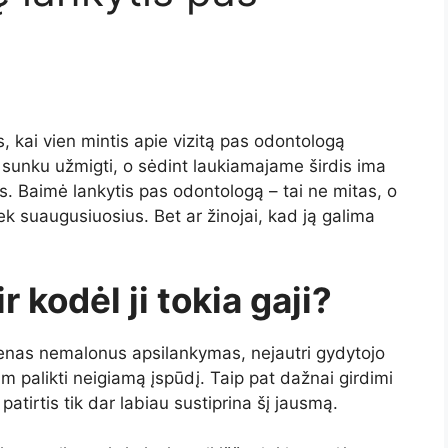
 kai vien mintis apie vizitą pas odontologą
 sunku užmigti, o sėdint laukiamajame širdis ima
nas. Baimė lankytis pas odontologą – tai ne mitas, o
 tiek suaugusiuosius. Bet ar žinojai, kad ją galima
r kodėl ji tokia gaji?
ienas nemalonus apsilankymas, nejautri gydytojo
m palikti neigiamą įspūdį. Taip pat dažnai girdimi
atirtis tik dar labiau sustiprina šį jausmą.