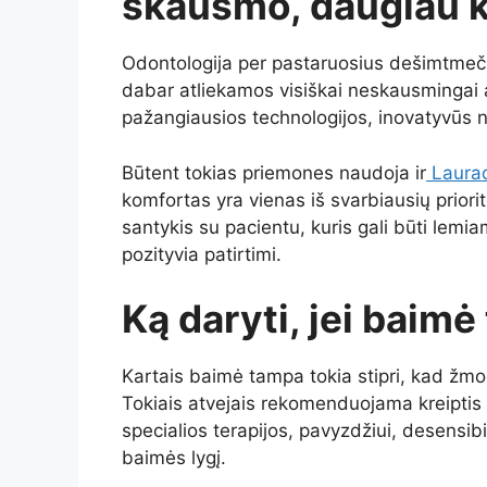
skausmo, daugiau 
Odontologija per pastaruosius dešimtmečiu
dabar atliekamos visiškai neskausmingai 
pažangiausios technologijos, inovatyvūs 
Būtent tokias priemones naudoja ir
Laura
komfortas yra vienas iš svarbiausių priorit
santykis su pacientu, kuris gali būti lemi
pozityvia patirtimi.
Ką daryti, jei baim
Kartais baimė tampa tokia stipri, kad žmog
Tokiais atvejais rekomenduojama kreiptis 
specialios terapijos, pavyzdžiui, desensibi
baimės lygį.