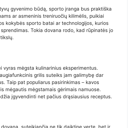
ktyvų gyvenimo būdą, sporto įranga bus praktiška
ams ar asmeninis treniruočių kilimėlis, puikiai
os kokybės sporto batai ar technologijos, kurios
us sprendimas. Tokia dovana rodo, kad rūpinatės jo
tikslų.
ei vyras mėgsta kulinarinius eksperimentus.
daugiafunkcinis grilis suteiks jam galimybę dar
ius. Taip pat populiarus pasirinkimas – kavos
s leis mėgautis mėgstamais gėrimais namuose.
eidžia įgyvendinti net pačius drąsiausius receptus.
dovana, suteikiančia ne tik daiktinę vertę, bet ir