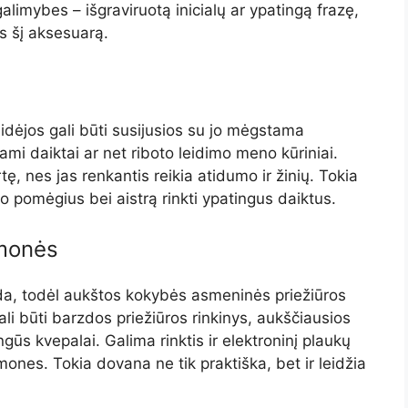
alimybes – išgraviruotą inicialų ar ypatingą frazę,
os šį aksesuarą.
 idėjos gali būti susijusios su jo mėgstama
dami daiktai ar net riboto leidimo meno kūriniai.
ę, nes jas renkantis reikia atidumo ir žinių. Tokia
o pomėgius bei aistrą rinkti ypatingus daiktus.
emonės
zda, todėl aukštos kokybės asmeninės priežiūros
ali būti barzdos priežiūros rinkinys, aukščiausios
s kvepalai. Galima rinktis ir elektroninį plaukų
ones. Tokia dovana ne tik praktiška, bet ir leidžia