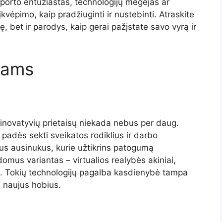
sporto entuziastas, technologijų mėgėjas ar
kvėpimo, kaip pradžiuginti ir nustebinti. Atraskite
, bet ir parodys, kaip gerai pažįstate savo vyrą ir
rams
l inovatyvių prietaisų niekada nebus per daug.
 padės sekti sveikatos rodiklius ir darbo
ius ausinukus, kurie užtikrins patogumą
domus variantas – virtualios realybės akiniai,
jai. Tokių technologijų pagalba kasdienybė tampa
i naujus hobius.