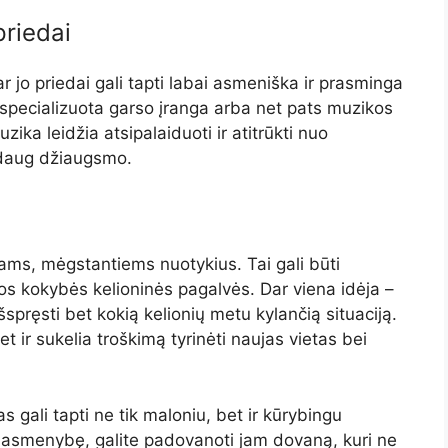
priedai
 jo priedai gali tapti labai asmeniška ir prasminga
 specializuota garso įranga arba net pats muzikos
uzika leidžia atsipalaiduoti ir atitrūkti nuo
 daug džiaugsmo.
rams, mėgstantiems nuotykius. Tai gali būti
os kokybės kelioninės pagalvės. Dar viena idėja –
spręsti bet kokią kelionių metu kylančią situaciją.
t ir sukelia troškimą tyrinėti naujas vietas bei
 gali tapti ne tik maloniu, bet ir kūrybingu
r asmenybę, galite padovanoti jam dovaną, kuri ne