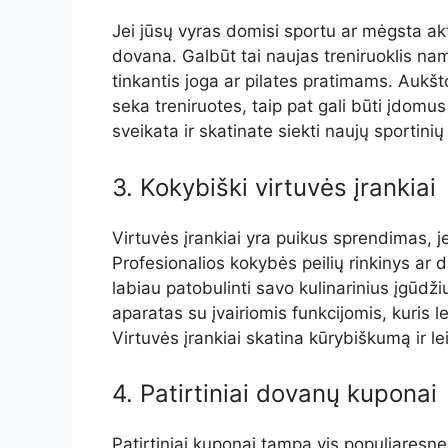
Jei jūsų vyras domisi sportu ar mėgsta a
dovana. Galbūt tai naujas treniruoklis nam
tinkantis joga ar pilates pratimams. Aukšt
seka treniruotes, taip pat gali būti įdom
sveikata ir skatinate siekti naujų sportinių 
3. Kokybiški virtuvės įrankiai
Virtuvės įrankiai yra puikus sprendimas, j
Profesionalios kokybės peilių rinkinys ar 
labiau patobulinti savo kulinarinius įgūdž
aparatas su įvairiomis funkcijomis, kuri
Virtuvės įrankiai skatina kūrybiškumą ir l
4. Patirtiniai dovanų kuponai
Patirtiniai kuponai tampa vis populiaresne 