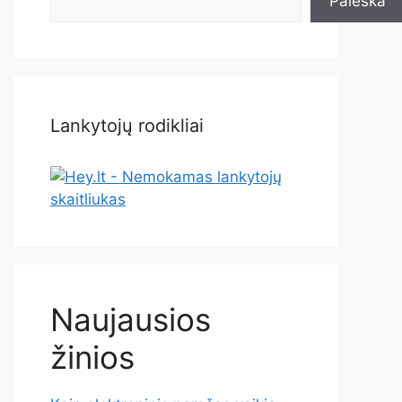
Paieška
Lankytojų rodikliai
Naujausios
žinios