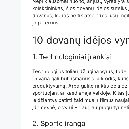
Nepriklausomai nuo to, ar jūsų vyras yra 
kolekcininkas, šios dovanų idėjos suteiks į
dovanas, kurios ne tik atspindės jūsų meilę
jo poreikius.
10 dovanų idėjos vy
1. Technologiniai įrankiai
Technologijos toliau džiugina vyrus, todė
Dovana gali būti išmanusis laikrodis, kuris
produktyvumą. Arba galite rinktis belaidž
sportuojant ar kasdienėje veikloje. Kitas į
leidžiantys patirti žaidimus ir filmus nau
įdomesnė, o vyrui – daugiau progų tyrinėt
2. Sporto įranga