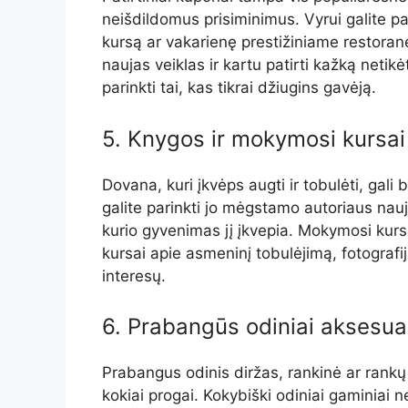
neišdildomus prisiminimus. Vyrui galite p
kursą ar vakarienę prestižiniame restoran
naujas veiklas ir kartu patirti kažką netik
parinkti tai, kas tikrai džiugins gavėją.
5. Knygos ir mokymosi kursai
Dovana, kuri įkvėps augti ir tobulėti, gali
galite parinkti jo mėgstamo autoriaus nauj
kurio gyvenimas jį įkvepia. Mokymosi kursai
kursai apie asmeninį tobulėjimą, fotograf
interesų.
6. Prabangūs odiniai aksesua
Prabangus odinis diržas, rankinė ar rankų 
kokiai progai. Kokybiški odiniai gaminiai ne 