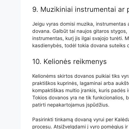
9. Muzikiniai instrumentai ar 
Jeigu vyras domisi muzika, instrumentas ar
dovana. Galbūt tai naujos gitaros stygos,
instrumentas, kurį jis ilgai svajojo turėti. M
kasdienybės, todėl tokia dovana suteiks
10. Kelionės reikmenys
Kelionėms skirtos dovanos puikiai tiks vy
praktiškos kuprinės, lagaminai arba aukšt
kompaktiškas multio įrankis, kuris padės iš
Tokios dovanos yra ne tik funkcionalios, be
patirti nepakartojamus įspūdžius.
Pasirinkti tinkamą dovaną vyrui per Kalėdas
procesu. Atsižvelgdami į vyro pomėgius i