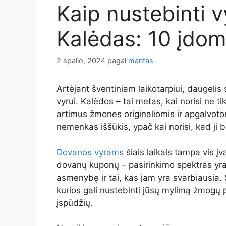
Kaip nustebinti v
Kalėdas: 10 įdom
2 spalio, 2024
pagal
mantas
Artėjant šventiniam laikotarpiui, daugelis
vyrui. Kalėdos – tai metas, kai norisi ne ti
artimus žmones originaliomis ir apgalvoto
nemenkas iššūkis, ypač kai norisi, kad ji b
Dovanos vyrams
šiais laikais tampa vis įv
dovanų kuponų – pasirinkimo spektras yra 
asmenybę ir tai, kas jam yra svarbiausia.
kurios gali nustebinti jūsų mylimą žmogų p
įspūdžių.