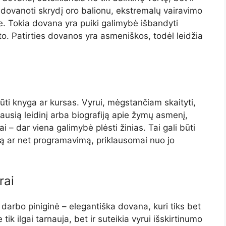
adovanoti skrydį oro balionu, ekstremalų vairavimo
e. Tokia dovana yra puiki galimybė išbandyti
ėto. Patirties dovanos yra asmeniškos, todėl leidžia
 būti knyga ar kursas. Vyrui, mėgstančiam skaityti,
ausią leidinį arba biografiją apie žymų asmenį,
 – dar viena galimybė plėsti žinias. Tai gali būti
iją ar net programavimą, priklausomai nuo jo
rai
darbo piniginė – elegantiška dovana, kuri tiks bet
tik ilgai tarnauja, bet ir suteikia vyrui išskirtinumo