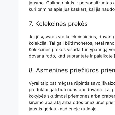
jausmą. Galima rinktis ir personalizuotas g
kuri primins apie jus kaskart, kai jis naud
7. Kolekcinės prekės
Jei jūsų vyras yra kolekcionierius, dovanų
kolekcija. Tai gali būti monetos, retai ran
Kolekcinės prekės visada turi ypatingą vert
dovana rodo, kad suprantate ir palaikote j
8. Asmeninės priežiūros pri
Vyrai taip pat mėgsta rūpintis savo išvai
produktai gali būti nuostabi dovana. Tai g
kokybės skutimosi priemonės arba prabangū
kirpimo aparatą arba odos priežiūros priem
jaustis geriau kasdienėje rutinoje.