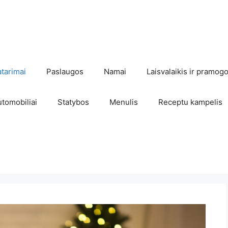
atarimai
Paslaugos
Namai
Laisvalaikis ir pramog
utomobiliai
Statybos
Menulis
Receptu kampelis