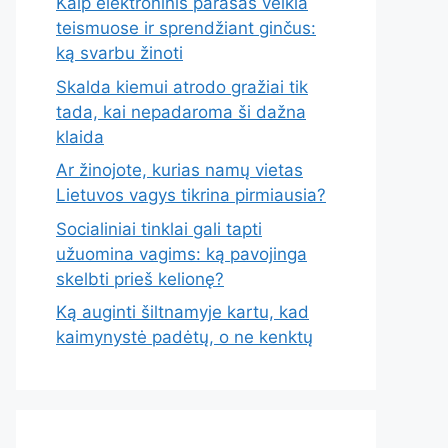
Kaip elektroninis parašas veikia
teismuose ir sprendžiant ginčus:
ką svarbu žinoti
Skalda kiemui atrodo gražiai tik
tada, kai nepadaroma ši dažna
klaida
Ar žinojote, kurias namų vietas
Lietuvos vagys tikrina pirmiausia?
Socialiniai tinklai gali tapti
užuomina vagims: ką pavojinga
skelbti prieš kelionę?
Ką auginti šiltnamyje kartu, kad
kaimynystė padėtų, o ne kenktų