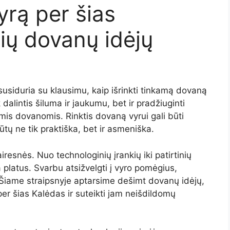
yrą per šias
ių dovanų idėjų
 susiduria su klausimu, kaip išrinkti tinkamą dovaną
k dalintis šiluma ir jaukumu, bet ir pradžiuginti
mis dovanomis. Rinktis dovaną vyrui gali būti
ūtų ne tik praktiška, bet ir asmeniška.
airesnės. Nuo technologinių įrankių iki patirtinių
platus. Svarbu atsižvelgti į vyro pomėgius,
 Šiame straipsnyje aptarsime dešimt dovanų idėjų,
er šias Kalėdas ir suteikti jam neišdildomų